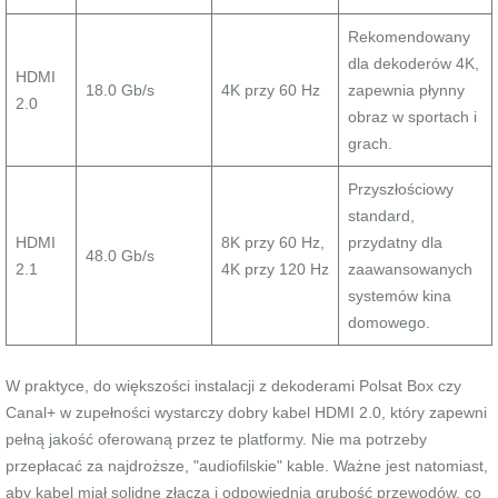
Rekomendowany
dla dekoderów 4K,
HDMI
18.0 Gb/s
4K przy 60 Hz
zapewnia płynny
2.0
obraz w sportach i
grach.
Przyszłościowy
standard,
HDMI
8K przy 60 Hz,
przydatny dla
48.0 Gb/s
2.1
4K przy 120 Hz
zaawansowanych
systemów kina
domowego.
W praktyce, do większości instalacji z dekoderami Polsat Box czy
Canal+ w zupełności wystarczy dobry kabel HDMI 2.0, który zapewni
pełną jakość oferowaną przez te platformy. Nie ma potrzeby
przepłacać za najdroższe, "audiofilskie" kable. Ważne jest natomiast,
aby kabel miał solidne złącza i odpowiednią grubość przewodów, co