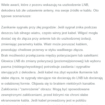
Wiele awarii, które z pozoru wskazują na uszkodzenie LNB,
dekodera lub złe ustawienie anteny, ma swoje źródło w kablu. Oto
typowe scenariusze:
Zanikanie sygnału przy złej pogodzie: Jeśli sygnał znika podczas
deszczu lub silnego wiatru, często winny jest kabel. Wilgoć mogła
dostać się do złącza przy antenie lub do uszkodzonej izolacji,
zmieniając parametry kabla. Wiatr może poruszać kablem,
powodując chwilowe przerwy w styku wadliwego złącza.
Brak możliwości przełączania między polaryzacjami lub satelitami:
Głowica LNB do zmiany polaryzacji (poziomej/pionowej) lub wyboru
pasma (niskiego/wysokiego) potrzebuje zasilania i sygnałów
sterujących z dekodera. Jeśli kabel ma zbyt wysokie tłumienie lub
słabe złącza, te sygnały sterujące nie docierają do LNB lub docierają
w osłabionej formie. Objawia się to brakiem niektórych kanałów.
Zakłócenia i "zamrożenie" obrazu: Mogą być spowodowane
zewnętrznymi zakłóceniami, przed którymi nie chroni słabe
ekranowanie kabla. Jeśli kabel prowadzony jest w pobliżu