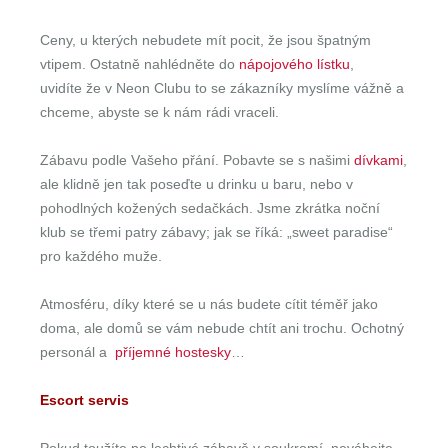
Ceny, u kterých nebudete mít pocit, že jsou špatným
vtipem. Ostatně nahlédněte do
nápojového lístku
,
uvidíte že v Neon Clubu to se zákazníky myslíme vážně a
chceme, abyste se k nám rádi vraceli.
Zábavu podle Vašeho přání. Pobavte se s našimi
dívkami
,
ale klidně jen tak poseďte u drinku u baru, nebo v
pohodlných kožených sedačkách. Jsme zkrátka noční
klub se třemi patry zábavy; jak se říká: „sweet paradise“
pro každého muže.
Atmosféru, díky které se u nás budete cítit téměř jako
doma, ale domů se vám nebude chtít ani trochu. Ochotný
personál a
příjemné hostesky
…
Escort servis