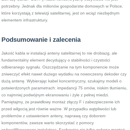
potrzebny. Jednak dla milionów gospodarstw domowych w Polsce,
które korzystają z telewizji satelitarnej, jest on wciąż niezbędnym
elementem infrastruktury.
Podsumowanie i zalecenia
Jakość kabla w instalacji anteny satelitarnej to nie drobiazg, ale
fundamentalny element decydujący o stabilności i czystości
odbieranego sygnału. Oszczędzanie na tym komponencie może
zniweczyć efekt nawet dużego wydatku na nowoczesny dekoder czy
dużą antenę. Wybierając kabel koncentryczny, szukajmy modeli o
potwierdzonych parametrach: impedancji 75 omów, niskim tłumieniu,
co najmniej podwójnym ekranowaniu i żyle z pełnej miedzi.
Pamiętajmy, że prawidłowy montaż złączy F i zabezpieczenie ich
przed wilgocią jest równie ważne. W przypadku wątpliwości lub
problemów z ustawieniem anteny, naprawą czy doborem
komponentów, zawsze warto skorzystać z pomocy
wykwalifikowanego instalatora. Fachowiec nie tylko wykona montaż