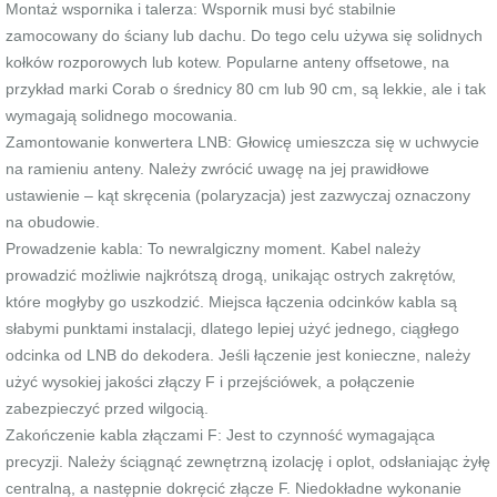
Montaż wspornika i talerza: Wspornik musi być stabilnie
zamocowany do ściany lub dachu. Do tego celu używa się solidnych
kołków rozporowych lub kotew. Popularne anteny offsetowe, na
przykład marki Corab o średnicy 80 cm lub 90 cm, są lekkie, ale i tak
wymagają solidnego mocowania.
Zamontowanie konwertera LNB: Głowicę umieszcza się w uchwycie
na ramieniu anteny. Należy zwrócić uwagę na jej prawidłowe
ustawienie – kąt skręcenia (polaryzacja) jest zazwyczaj oznaczony
na obudowie.
Prowadzenie kabla: To newralgiczny moment. Kabel należy
prowadzić możliwie najkrótszą drogą, unikając ostrych zakrętów,
które mogłyby go uszkodzić. Miejsca łączenia odcinków kabla są
słabymi punktami instalacji, dlatego lepiej użyć jednego, ciągłego
odcinka od LNB do dekodera. Jeśli łączenie jest konieczne, należy
użyć wysokiej jakości złączy F i przejściówek, a połączenie
zabezpieczyć przed wilgocią.
Zakończenie kabla złączami F: Jest to czynność wymagająca
precyzji. Należy ściągnąć zewnętrzną izolację i oplot, odsłaniając żyłę
centralną, a następnie dokręcić złącze F. Niedokładne wykonanie