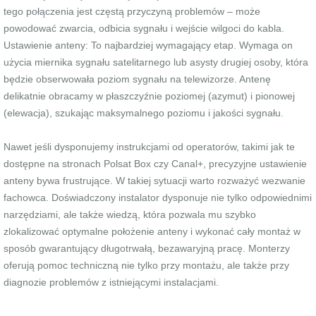
tego połączenia jest częstą przyczyną problemów – może
powodować zwarcia, odbicia sygnału i wejście wilgoci do kabla.
Ustawienie anteny: To najbardziej wymagający etap. Wymaga on
użycia miernika sygnału satelitarnego lub asysty drugiej osoby, która
będzie obserwowała poziom sygnału na telewizorze. Antenę
delikatnie obracamy w płaszczyźnie poziomej (azymut) i pionowej
(elewacja), szukając maksymalnego poziomu i jakości sygnału.
Nawet jeśli dysponujemy instrukcjami od operatorów, takimi jak te
dostępne na stronach Polsat Box czy Canal+, precyzyjne ustawienie
anteny bywa frustrujące. W takiej sytuacji warto rozważyć wezwanie
fachowca. Doświadczony instalator dysponuje nie tylko odpowiednimi
narzędziami, ale także wiedzą, która pozwala mu szybko
zlokalizować optymalne położenie anteny i wykonać cały montaż w
sposób gwarantujący długotrwałą, bezawaryjną pracę. Monterzy
oferują pomoc techniczną nie tylko przy montażu, ale także przy
diagnozie problemów z istniejącymi instalacjami.