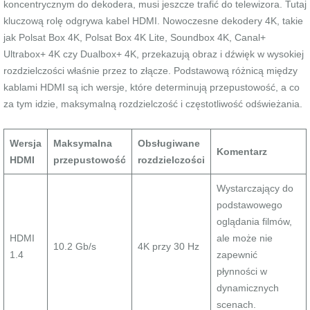
koncentrycznym do dekodera, musi jeszcze trafić do telewizora. Tutaj
kluczową rolę odgrywa kabel HDMI. Nowoczesne dekodery 4K, takie
jak Polsat Box 4K, Polsat Box 4K Lite, Soundbox 4K, Canal+
Ultrabox+ 4K czy Dualbox+ 4K, przekazują obraz i dźwięk w wysokiej
rozdzielczości właśnie przez to złącze. Podstawową różnicą między
kablami HDMI są ich wersje, które determinują przepustowość, a co
za tym idzie, maksymalną rozdzielczość i częstotliwość odświeżania.
Wersja
Maksymalna
Obsługiwane
Komentarz
HDMI
przepustowość
rozdzielczości
Wystarczający do
podstawowego
oglądania filmów,
HDMI
ale może nie
10.2 Gb/s
4K przy 30 Hz
1.4
zapewnić
płynności w
dynamicznych
scenach.