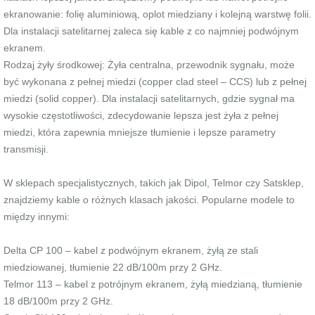
ekranowanie: folię aluminiową, oplot miedziany i kolejną warstwę folii.
Dla instalacji satelitarnej zaleca się kable z co najmniej podwójnym
ekranem.
Rodzaj żyły środkowej: Żyła centralna, przewodnik sygnału, może
być wykonana z pełnej miedzi (copper clad steel – CCS) lub z pełnej
miedzi (solid copper). Dla instalacji satelitarnych, gdzie sygnał ma
wysokie częstotliwości, zdecydowanie lepsza jest żyła z pełnej
miedzi, która zapewnia mniejsze tłumienie i lepsze parametry
transmisji.
W sklepach specjalistycznych, takich jak Dipol, Telmor czy Satsklep,
znajdziemy kable o różnych klasach jakości. Popularne modele to
między innymi:
Delta CP 100 – kabel z podwójnym ekranem, żyłą ze stali
miedziowanej, tłumienie 22 dB/100m przy 2 GHz.
Telmor 113 – kabel z potrójnym ekranem, żyłą miedzianą, tłumienie
18 dB/100m przy 2 GHz.