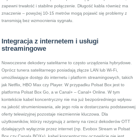
zapewni trwałość i stabilne połączenie. Długość kabla również ma
znaczenie – powyżej 10-15 metrów mogą pojawić się problemy z
transmisją bez wzmocnienia sygnału.
Integracja z internetem i usługi
streamingowe
Nowoczesne dekodery satelitarne to często urządzenia hybrydowe.
Oprócz tunera satelitarnego posiadają złącze LAN lub Wi-Fi,
umożliwiające dostęp do internetu i platform streamingowych, takich
jak Netflix, HBO Max czy Player. W przypadku Polsat Box jest to
platforma Polsat Box Go, a w Canal+ – Canal+ Online. W tym
kontekście kabel koncentryczny nie ma już bezpośredniego wpływu
na jakość strumieniowania, ale jego rola w dostarczaniu podstawowej
oferty telewizyjnej pozostaje niezmiennie kluczowa. Dla
użytkowników, którzy rezygnują z anteny na rzecz dekoderów OTT
działających wyłącznie przez internet (np. Evobox Stream w Polsat
Box czy Canal+ BOX+), kabel koncentryczny oczywiście nie jest