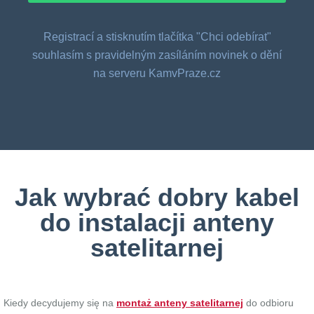
Registrací a stisknutím tlačítka "Chci odebírat"
souhlasím s pravidelným zasíláním novinek o dění
na serveru KamvPraze.cz
Jak wybrać dobry kabel
do instalacji anteny
satelitarnej
Kiedy decydujemy się na
montaż anteny satelitarnej
do odbioru