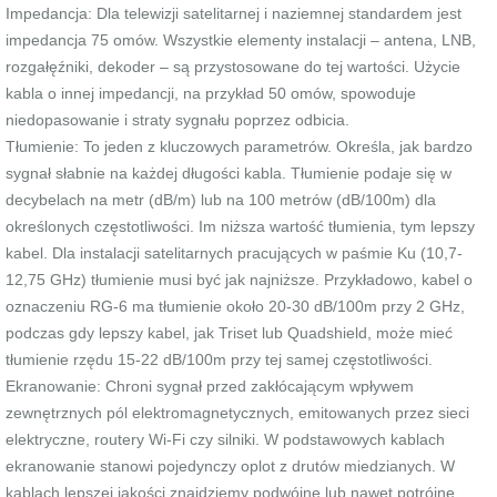
Impedancja: Dla telewizji satelitarnej i naziemnej standardem jest
impedancja 75 omów. Wszystkie elementy instalacji – antena, LNB,
rozgałęźniki, dekoder – są przystosowane do tej wartości. Użycie
kabla o innej impedancji, na przykład 50 omów, spowoduje
niedopasowanie i straty sygnału poprzez odbicia.
Tłumienie: To jeden z kluczowych parametrów. Określa, jak bardzo
sygnał słabnie na każdej długości kabla. Tłumienie podaje się w
decybelach na metr (dB/m) lub na 100 metrów (dB/100m) dla
określonych częstotliwości. Im niższa wartość tłumienia, tym lepszy
kabel. Dla instalacji satelitarnych pracujących w paśmie Ku (10,7-
12,75 GHz) tłumienie musi być jak najniższe. Przykładowo, kabel o
oznaczeniu RG-6 ma tłumienie około 20-30 dB/100m przy 2 GHz,
podczas gdy lepszy kabel, jak Triset lub Quadshield, może mieć
tłumienie rzędu 15-22 dB/100m przy tej samej częstotliwości.
Ekranowanie: Chroni sygnał przed zakłócającym wpływem
zewnętrznych pól elektromagnetycznych, emitowanych przez sieci
elektryczne, routery Wi-Fi czy silniki. W podstawowych kablach
ekranowanie stanowi pojedynczy oplot z drutów miedzianych. W
kablach lepszej jakości znajdziemy podwójne lub nawet potrójne