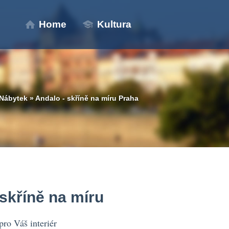
Home
Kultura
Nábytek
»
Andalo - skříně na míru Praha
 skříně na míru
pro Váš interiér