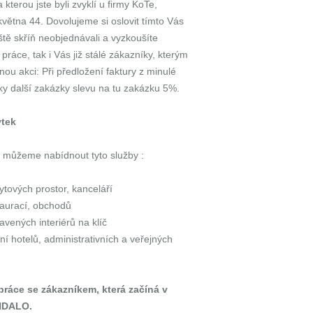
kterou jste byli zvyklí u firmy KoTe,
května 44. Dovolujeme si oslovit tímto Vás
eště skříň neobjednávali a vyzkoušíte
 práce, tak i Vás již stálé zákazníky, kterým
u akci: Při předložení faktury z minulé
ky další zakázky slevu na tu zakázku 5%.
ytek
můžeme nabídnout tyto služby :
ytových prostor, kanceláří
taurací, obchodů
avených interiérů na klíč
ní hotelů, administrativních a veřejných
e práce se zákazníkem, která začíná v
ANDALO.