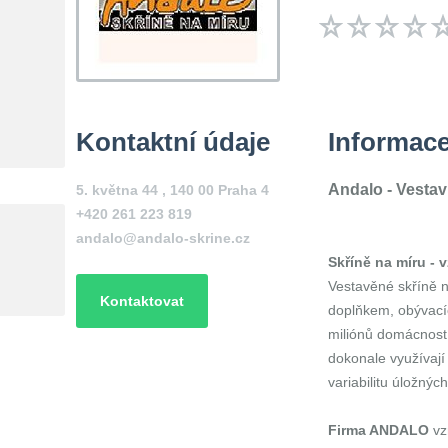
Kontaktní údaje
Informac
Andalo - Vestav
5. května 44 , 140 00 Praha 4
+420 261 223 819
andalo@andalo-skrine.cz
Skříně na míru - v
Vestavěné skříně n
Kontaktovat
doplňkem, obývacíc
miliónů domácnost
dokonale využívají
variabilitu úložnýc
Firma ANDALO
vz