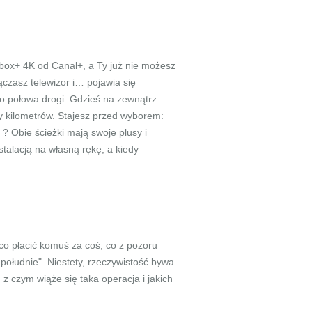
box+ 4K od Canal+, a Ty już nie możesz
ączasz telewizor i… pojawia się
o połowa drogi. Gdzieś na zewnątrz
cy kilometrów. Stajesz przed wyborem:
? Obie ścieżki mają swoje plusy i
talacją na własną rękę, a kiedy
o płacić komuś za coś, co z pozoru
południe". Niestety, rzeczywistość bywa
z czym wiąże się taka operacja i jakich