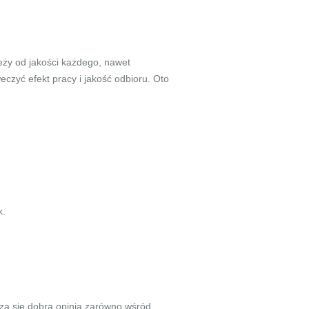
leży od jakości każdego, nawet
zyć efekt pracy i jakość odbioru. Oto
k.
szą się dobrą opinią zarówno wśród