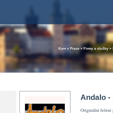
Kam v Praze
»
Firmy a služby
»
Andalo -
Originální řešení 