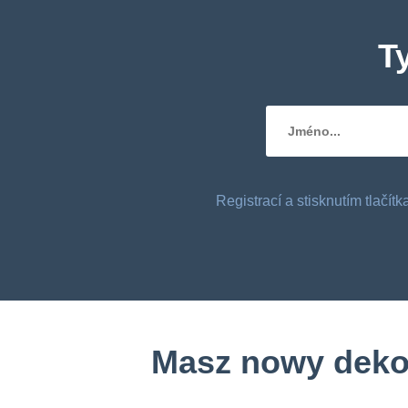
T
Registrací a stisknutím tlačí
Masz nowy dekod