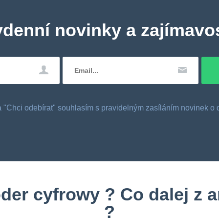
ydenní novinky a zajímavos
tka "Chci odebírat" souhlasím s pravidelným zasíláním novinek 
er cyfrowy ? Co dalej z an
?