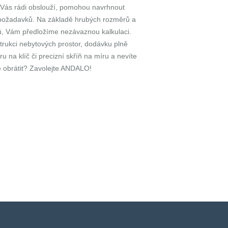
 Vás rádi obslouží, pomohou navrhnout
h požadavků. Na základě hrubých rozměrů a
ů, Vám předložíme nezávaznou kalkulaci.
trukci nebytových prostor, dodávku plně
u na klíč či precizní skříň na míru a nevíte
e obrátit? Zavolejte ANDALO!