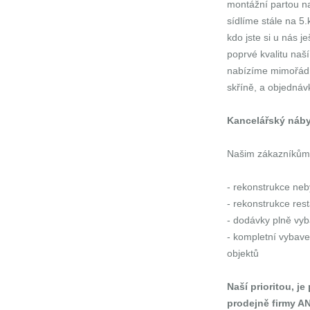
montážní partou na 
sídlíme stále na 5.
kdo jste si u nás j
poprvé kvalitu naší
nabízíme mimořádno
skříně, a objednáv
Kancelářský náb
Našim zákazníkům 
- rekonstrukce neb
- rekonstrukce res
- dodávky plně vyb
- kompletní vybave
objektů
Naší prioritou, j
prodejně firmy 