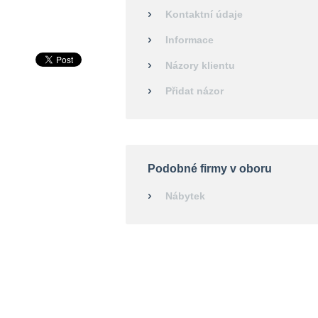
Kontaktní údaje
Informace
Názory klientu
Přidat názor
Podobné firmy v oboru
Nábytek