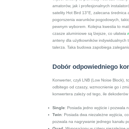
amatorów, jak i profesjonalnych instalat
satelity Hot Bird 13°E, zalecana średnic
pogorszenia warunków pogodowych, takic
pewnym wyborem. Kolejna kwestia to mater
czasze aluminiowe są lżejsze, co ułatwia
anteny dla użytkowników indywidualnych 
talerza. Taka budowa zapobiega zaleganiu 
Dobór odpowiedniego kon
Konwerter, czyli LNB (Low Noise Block), 
odbitego od czaszy, wzmocnienie go i zmi
konwertera zależy od tego, ile dekoderów
Single
: Posiada jedno wyjście i pozwala 
Twin
: Posiada dwa niezależne wyjścia, 
pozwala na nagrywanie jednego kanału p
Quad
: Wyposażony w cztery niezależne w