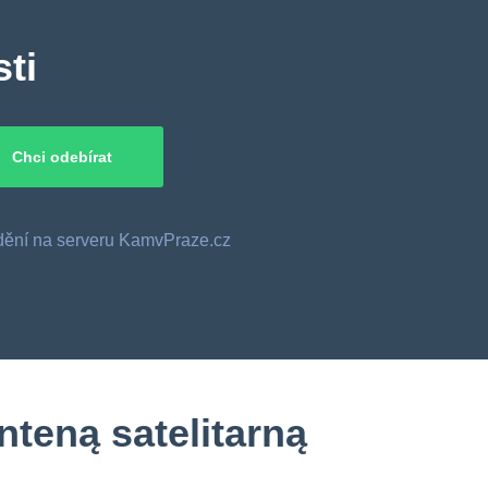
ti
o dění na serveru KamvPraze.cz
teną satelitarną