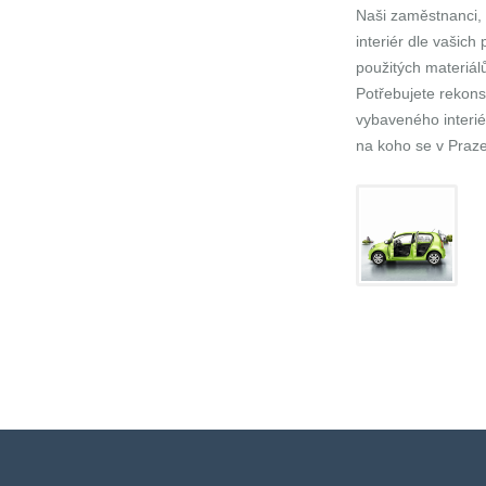
Naši zaměstnanci,
interiér dle vašic
použitých materiál
Potřebujete rekons
vybaveného interiér
na koho se v Praz