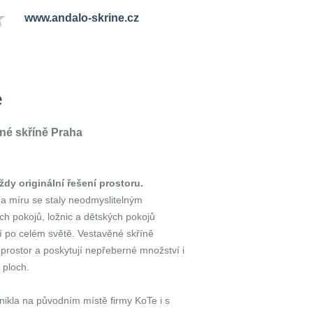
www.andalo-skrine.cz
e
né skříně Praha
ždy originální řešení prostoru.
a míru se staly neodmyslitelným
h pokojů, ložnic a dětských pokojů
í po celém světě. Vestavěné skříně
 prostor a poskytují nepřeberné množství i
h ploch.
nikla na původním místě firmy KoTe i s