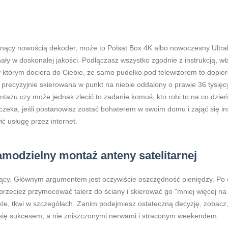
hnący nowością dekoder, może to Polsat Box 4K albo nowoczesny Ultra
ły w doskonałej jakości. Podłączasz wszystko zgodnie z instrukcją, wł
 którym dociera do Ciebie, że samo pudełko pod telewizorem to dopier
, precyzyjnie skierowana w punkt na niebie oddalony o prawie 36 tysię
ażu czy może jednak zlecić to zadanie komuś, kto robi to na co dzień 
czeka, jeśli postanowisz zostać bohaterem w swoim domu i zająć się ins
ić usługę przez internet.
modzielny montaż anteny satelitarnej
cy. Głównym argumentem jest oczywiście oszczędność pieniędzy. Po c
rzecież przymocować talerz do ściany i skierować go "mniej więcej na 
kle, tkwi w szczegółach. Zanim podejmiesz ostateczną decyzję, zobacz, 
 się sukcesem, a nie zniszczonymi nerwami i straconym weekendem.