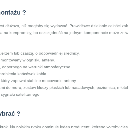
montażu ?
jest dłuższa, niż mogłoby się wydawać. Prawidłowe działanie całości za
ca na kompromisy, bo oszczędność na jednym komponencie może zniwec
alerzem lub czaszą, o odpowiedniej średnicy.
est montowany w ognisku anteny.
, odpornego na warunki atmosferyczne.
zarobienia końcówek kabla.
 który zapewni stabilne mocowanie anteny.
ami do muru, zestaw kluczy płaskich lub nasadowych, poziomica, młote
 sygnału satelitarnego.
ybrać ?
krok. Na polskim rynku dominuje jeden producent, którego wyroby cie