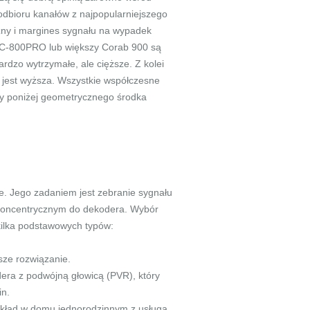
odbioru kanałów z najpopularniejszego
czny i margines sygnału na wypadek
SC-800PRO lub większy Corab 900 są
rdzo wytrzymałe, ale cięższe. Z kolei
na jest wyższa. Wszystkie współczesne
ny poniżej geometrycznego środka
e. Jego zadaniem jest zebranie sygnału
m koncentrycznym do dekodera. Wybór
 kilka podstawowych typów:
sze rozwiązanie.
era z podwójną głowicą (PVR), który
in.
zykład w domu jednorodzinnym z usługą