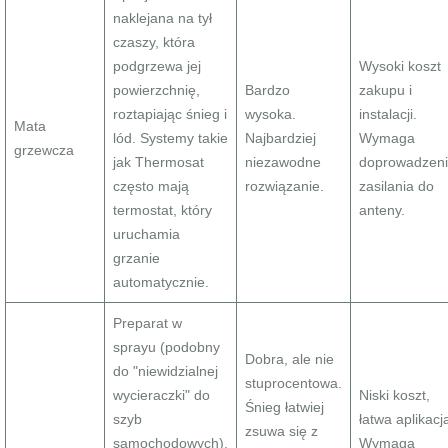
naklejana na tył
czaszy, która
podgrzewa jej
Wysoki koszt
powierzchnię,
Bardzo
zakupu i
roztapiając śnieg i
wysoka.
instalacji.
Mata
lód. Systemy takie
Najbardziej
Wymaga
grzewcza
jak Thermosat
niezawodne
doprowadzen
często mają
rozwiązanie.
zasilania do
termostat, który
anteny.
uruchamia
grzanie
automatycznie.
Preparat w
sprayu (podobny
Dobra, ale nie
do "niewidzialnej
stuprocentowa.
wycieraczki" do
Niski koszt,
Śnieg łatwiej
szyb
łatwa aplikacj
zsuwa się z
samochodowych),
Wymaga