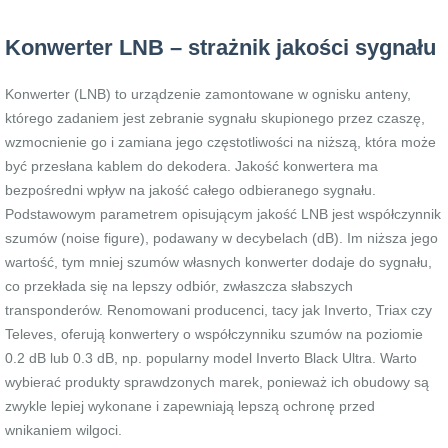
Konwerter LNB – strażnik jakości sygnału
Konwerter (LNB) to urządzenie zamontowane w ognisku anteny,
którego zadaniem jest zebranie sygnału skupionego przez czaszę,
wzmocnienie go i zamiana jego częstotliwości na niższą, która może
być przesłana kablem do dekodera. Jakość konwertera ma
bezpośredni wpływ na jakość całego odbieranego sygnału.
Podstawowym parametrem opisującym jakość LNB jest współczynnik
szumów (noise figure), podawany w decybelach (dB). Im niższa jego
wartość, tym mniej szumów własnych konwerter dodaje do sygnału,
co przekłada się na lepszy odbiór, zwłaszcza słabszych
transponderów. Renomowani producenci, tacy jak Inverto, Triax czy
Televes, oferują konwertery o współczynniku szumów na poziomie
0.2 dB lub 0.3 dB, np. popularny model Inverto Black Ultra. Warto
wybierać produkty sprawdzonych marek, ponieważ ich obudowy są
zwykle lepiej wykonane i zapewniają lepszą ochronę przed
wnikaniem wilgoci.