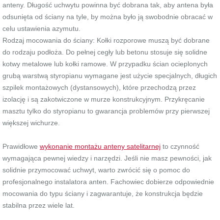
anteny. Długość uchwytu powinna być dobrana tak, aby antena była
odsunięta od ściany na tyle, by można było ją swobodnie obracać w
celu ustawienia azymutu.
Rodzaj mocowania do ściany: Kołki rozporowe muszą być dobrane
do rodzaju podłoża. Do pełnej cegły lub betonu stosuje się solidne
kotwy metalowe lub kołki ramowe. W przypadku ścian ocieplonych
grubą warstwą styropianu wymagane jest użycie specjalnych, długich
szpilek montażowych (dystansowych), które przechodzą przez
izolację i są zakotwiczone w murze konstrukcyjnym. Przykręcanie
masztu tylko do styropianu to gwarancja problemów przy pierwszej
większej wichurze.
Prawidłowe
wykonanie montażu anteny satelitarnej
to czynność
wymagająca pewnej wiedzy i narzędzi. Jeśli nie masz pewności, jak
solidnie przymocować uchwyt, warto zwrócić się o pomoc do
profesjonalnego instalatora anten. Fachowiec dobierze odpowiednie
mocowania do typu ściany i zagwarantuje, że konstrukcja będzie
stabilna przez wiele lat.