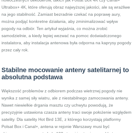
nowoczesnych dekoderów, takich jak Polsat Box 4K czy Canal+
Ultrabox+ 4K, które oferują obraz najwyższej jakości, ale są wrażliwe
na jego stabilność. Zamiast bezradnie czekać na poprawę aury,
można podjąć konkretne działania, aby zminimalizować wpływ
pogody na odbiór. Ten artykuł wyjaśnia, co można zrobić
samodzielnie, a kiedy lepiej wezwać na pomoc doświadczonego
instalatora, aby instalacja antenowa była odporna na kaprysy pogody
przez cały rok.
Stabilne mocowanie anteny satelitarnej to
absolutna podstawa
Większość problemów z odbiorem podczas wietrznej pogody nie
wynika z samej siły wiatru, ale z niestabilnego zamocowania anteny.
Nawet niewielkie drgania masztu czy uchwytu powodują, że
precyzyjnie ustawiona czasza anteny traci swoje położenie względem
satelity. Dla satelity Hot Bird 13E, z którego korzystają platformy
Polsat Box i Canal+, antena w rejonie Warszawy musi być