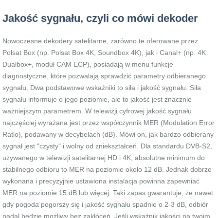
Jakość sygnału, czyli co mówi dekoder
Nowoczesne dekodery satelitarne, zarówno te oferowane przez
Polsat Box (np. Polsat Box 4K, Soundbox 4K), jak i Canal+ (np. 4K
Dualbox+, moduł CAM ECP), posiadają w menu funkcje
diagnostyczne, które pozwalają sprawdzić parametry odbieranego
sygnału. Dwa podstawowe wskaźniki to siła i jakość sygnału. Siła
sygnału informuje o jego poziomie, ale to jakość jest znacznie
ważniejszym parametrem. W telewizji cyfrowej jakość sygnału
najczęściej wyrażana jest przez współczynnik MER (Modulation Error
Ratio), podawany w decybelach (dB). Mówi on, jak bardzo odbierany
sygnał jest "czysty" i wolny od zniekształceń. Dla standardu DVB-S2,
używanego w telewizji satelitarnej HD i 4K, absolutne minimum do
stabilnego odbioru to MER na poziomie około 12 dB. Jednak dobrze
wykonana i precyzyjnie ustawiona instalacja powinna zapewniać
MER na poziomie 15 dB lub więcej. Taki zapas gwarantuje, że nawet
gdy pogoda pogorszy się i jakość sygnału spadnie o 2-3 dB, odbiór
nadal będzie możliwy bez zakłóceń. Jeśli wskaźnik jakości na twoim