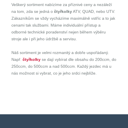
Veškerý sortiment nabízíme za příznivé ceny a nezáleží
na tom, zda se jedná o
čtyřkolky
ATV, QUAD, nebo UTV.
Zákazníkům se vždy vycházíme maximálně vstříc a to jak
cenami tak službami. Máme individuální přístup a
odborné technické poradenství nejen během výběru
stroje ale i při jeho údržbě a servisu.
Náš sortiment je velmi rozmanitý a dobře uspořádaný.
Např.
čtyřkolky
se dají vybírat dle obsahu do 200ccm, do
250ccm, do 500ccm a nad 500ccm. Každý jezdec má u
nás možnost si vybrat, co je jeho srdci nejblíže.