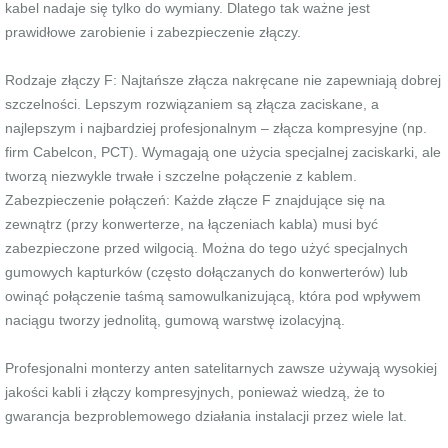
kabel nadaje się tylko do wymiany. Dlatego tak ważne jest
prawidłowe zarobienie i zabezpieczenie złączy.
Rodzaje złączy F: Najtańsze złącza nakręcane nie zapewniają dobrej
szczelności. Lepszym rozwiązaniem są złącza zaciskane, a
najlepszym i najbardziej profesjonalnym – złącza kompresyjne (np.
firm Cabelcon, PCT). Wymagają one użycia specjalnej zaciskarki, ale
tworzą niezwykle trwałe i szczelne połączenie z kablem.
Zabezpieczenie połączeń: Każde złącze F znajdujące się na
zewnątrz (przy konwerterze, na łączeniach kabla) musi być
zabezpieczone przed wilgocią. Można do tego użyć specjalnych
gumowych kapturków (często dołączanych do konwerterów) lub
owinąć połączenie taśmą samowulkanizującą, która pod wpływem
naciągu tworzy jednolitą, gumową warstwę izolacyjną.
Profesjonalni monterzy anten satelitarnych zawsze używają wysokiej
jakości kabli i złączy kompresyjnych, ponieważ wiedzą, że to
gwarancja bezproblemowego działania instalacji przez wiele lat.