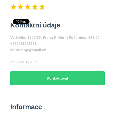
Kontaktní údaje
Ve Žlíbku 1800/77, Praha 9- Horní Počernice, 193 00
+420211221758
Motoshop@email.cz
PO - Pá: 12 - 17
Kontaktovat
Informace