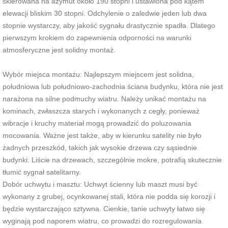
skierowana na azymut około 190 stopni i ustawiona pod kątem
elewacji bliskim 30 stopni. Odchylenie o zaledwie jeden lub dwa
stopnie wystarczy, aby jakość sygnału drastycznie spadła. Dlatego
pierwszym krokiem do zapewnienia odporności na warunki
atmosferyczne jest solidny montaż.
Wybór miejsca montażu: Najlepszym miejscem jest solidna,
południowa lub południowo-zachodnia ściana budynku, która nie jest
narażona na silne podmuchy wiatru. Należy unikać montażu na
kominach, zwłaszcza starych i wykonanych z cegły, ponieważ
wibracje i kruchy materiał mogą prowadzić do poluzowania
mocowania. Ważne jest także, aby w kierunku satelity nie było
żadnych przeszkód, takich jak wysokie drzewa czy sąsiednie
budynki. Liście na drzewach, szczególnie mokre, potrafią skutecznie
tłumić sygnał satelitarny.
Dobór uchwytu i masztu: Uchwyt ścienny lub maszt musi być
wykonany z grubej, ocynkowanej stali, która nie podda się korozji i
będzie wystarczająco sztywna. Cienkie, tanie uchwyty łatwo się
wyginają pod naporem wiatru, co prowadzi do rozregulowania