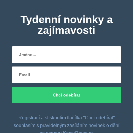
Tydenní novinky a
zajímavosti
Registrací a stisknutím tlačítka "Chci odebírat"
souhlasím s pravidelným zasíláním novinek o dění