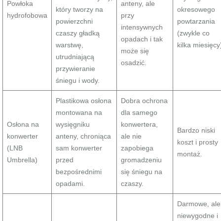
Powłoka
anteny, ale
który tworzy na
okresowego
hydrofobowa
przy
powierzchni
powtarzania
intensywnych
czaszy gładką
(zwykle co
opadach i tak
warstwę,
kilka miesięcy
może się
utrudniającą
osadzić.
przywieranie
śniegu i wody.
Plastikowa osłona
Dobra ochrona
montowana na
dla samego
Osłona na
wysięgniku
konwertera,
Bardzo niski
konwerter
anteny, chroniąca
ale nie
koszt i prosty
(LNB
sam konwerter
zapobiega
montaż.
Umbrella)
przed
gromadzeniu
bezpośrednimi
się śniegu na
opadami.
czaszy.
Darmowe, ale
niewygodne i