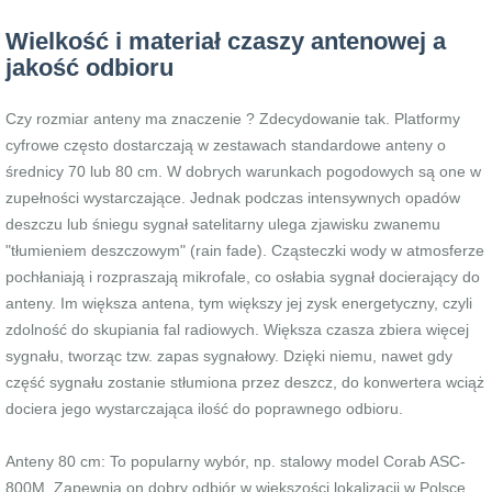
Wielkość i materiał czaszy antenowej a
jakość odbioru
Czy rozmiar anteny ma znaczenie ? Zdecydowanie tak. Platformy
cyfrowe często dostarczają w zestawach standardowe anteny o
średnicy 70 lub 80 cm. W dobrych warunkach pogodowych są one w
zupełności wystarczające. Jednak podczas intensywnych opadów
deszczu lub śniegu sygnał satelitarny ulega zjawisku zwanemu
"tłumieniem deszczowym" (rain fade). Cząsteczki wody w atmosferze
pochłaniają i rozpraszają mikrofale, co osłabia sygnał docierający do
anteny. Im większa antena, tym większy jej zysk energetyczny, czyli
zdolność do skupiania fal radiowych. Większa czasza zbiera więcej
sygnału, tworząc tzw. zapas sygnałowy. Dzięki niemu, nawet gdy
część sygnału zostanie stłumiona przez deszcz, do konwertera wciąż
dociera jego wystarczająca ilość do poprawnego odbioru.
Anteny 80 cm: To popularny wybór, np. stalowy model Corab ASC-
800M. Zapewnia on dobry odbiór w większości lokalizacji w Polsce