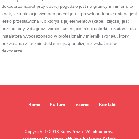
dekoderze nawet przy dobrej pogodzie jest na granicy minimum, to
znak, że instalacja wymaga przeglądu – prawdopodobnie antena jest
lekko przestawiona lub któryś z jej elementów (kabel, złącze) jest
uszkodzony. Zdiagnozowanie i usunięcie takiej usterki to zadanie dla
instalatora wyposażonego w profesjonalny miernik sygnału, który
pozwala na znacznie dokładniejszą analizę niż wskaźniki w
dekoderze.
Home
Kultura
Inzerce
Kontakt
Copyright © 2013 KamvPraze. Všechna práva