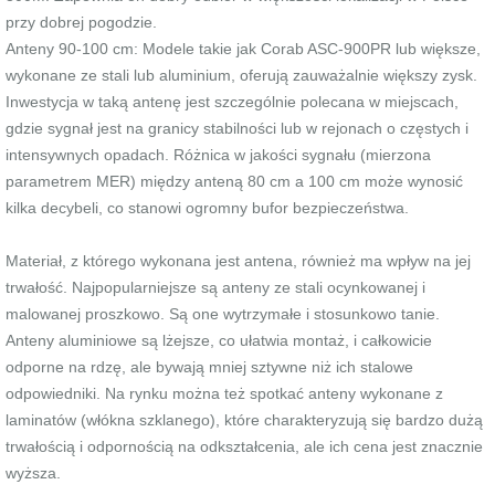
przy dobrej pogodzie.
Anteny 90-100 cm: Modele takie jak Corab ASC-900PR lub większe,
wykonane ze stali lub aluminium, oferują zauważalnie większy zysk.
Inwestycja w taką antenę jest szczególnie polecana w miejscach,
gdzie sygnał jest na granicy stabilności lub w rejonach o częstych i
intensywnych opadach. Różnica w jakości sygnału (mierzona
parametrem MER) między anteną 80 cm a 100 cm może wynosić
kilka decybeli, co stanowi ogromny bufor bezpieczeństwa.
Materiał, z którego wykonana jest antena, również ma wpływ na jej
trwałość. Najpopularniejsze są anteny ze stali ocynkowanej i
malowanej proszkowo. Są one wytrzymałe i stosunkowo tanie.
Anteny aluminiowe są lżejsze, co ułatwia montaż, i całkowicie
odporne na rdzę, ale bywają mniej sztywne niż ich stalowe
odpowiedniki. Na rynku można też spotkać anteny wykonane z
laminatów (włókna szklanego), które charakteryzują się bardzo dużą
trwałością i odpornością na odkształcenia, ale ich cena jest znacznie
wyższa.