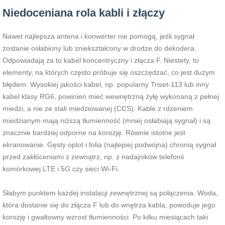
Niedoceniana rola kabli i złączy
Nawet najlepsza antena i konwerter nie pomogą, jeśli sygnał
zostanie osłabiony lub zniekształcony w drodze do dekodera.
Odpowiadają za to kabel koncentryczny i złącza F. Niestety, to
elementy, na których często próbuje się oszczędzać, co jest dużym
błędem. Wysokiej jakości kabel, np. popularny Triset-113 lub inny
kabel klasy RG6, powinien mieć wewnętrzną żyłę wykonaną z pełnej
miedzi, a nie ze stali miedziowanej (CCS). Kable z rdzeniem
miedzianym mają niższą tłumienność (mniej osłabiają sygnał) i są
znacznie bardziej odporne na korozję. Równie istotne jest
ekranowanie. Gęsty oplot i folia (najlepiej podwójna) chronią sygnał
przed zakłóceniami z zewnątrz, np. z nadajników telefonii
komórkowej LTE i 5G czy sieci Wi-Fi.
Słabym punktem każdej instalacji zewnętrznej są połączenia. Woda,
która dostanie się do złącza F lub do wnętrza kabla, powoduje jego
korozję i gwałtowny wzrost tłumienności. Po kilku miesiącach taki