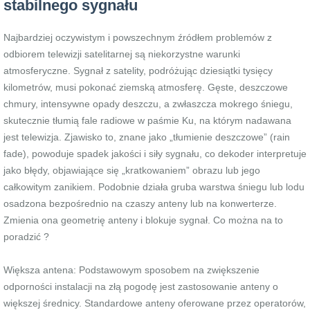
stabilnego sygnału
Najbardziej oczywistym i powszechnym źródłem problemów z
odbiorem telewizji satelitarnej są niekorzystne warunki
atmosferyczne. Sygnał z satelity, podróżując dziesiątki tysięcy
kilometrów, musi pokonać ziemską atmosferę. Gęste, deszczowe
chmury, intensywne opady deszczu, a zwłaszcza mokrego śniegu,
skutecznie tłumią fale radiowe w paśmie Ku, na którym nadawana
jest telewizja. Zjawisko to, znane jako „tłumienie deszczowe” (rain
fade), powoduje spadek jakości i siły sygnału, co dekoder interpretuje
jako błędy, objawiające się „kratkowaniem” obrazu lub jego
całkowitym zanikiem. Podobnie działa gruba warstwa śniegu lub lodu
osadzona bezpośrednio na czaszy anteny lub na konwerterze.
Zmienia ona geometrię anteny i blokuje sygnał. Co można na to
poradzić ?
Większa antena: Podstawowym sposobem na zwiększenie
odporności instalacji na złą pogodę jest zastosowanie anteny o
większej średnicy. Standardowe anteny oferowane przez operatorów,