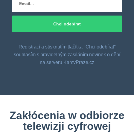
Registrací a stisknutím tlačítka "Chci odebírat"
souhlasím s pravidelným zasíláním novinek o dění
na serveru KamvPraze.cz
Zakłócenia w odbiorze
telewizji cyfrowej