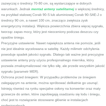
zazwyczaj o średnicy 70-80 cm, są wystarczające w dobrych
warunkach. Jednak
montaż anteny satelitarnej
o większej średnicy,
na przykład stalowej Corab 90-S lub aluminiowej Corab 90-SAE-J o
średnicy 90 cm, a nawet 100 cm, znacząco zwiększa zysk
energetyczny instalacji. Większa powierzchnia zbiera więcej sygnału,
tworząc zapas mocy, który jest nieoceniony podczas deszczu czy
opadów śniegu.
Precyzyjne ustawienie: Nawet największa antena nie pomoże, jeśli
nie jest idealnie wycelowana w satelitę. Każdy milimetr odchylenia
powoduje spadek jakości sygnału. Dlatego tak ważne jest precyzyjne
ustawienie anteny przy użyciu profesjonalnego miernika, który
pozwala zmaksymalizować nie tylko siłę, ale przede wszystkim jakość
sygnału (parametr MER).
Ochrona przed śniegiem: W przypadku problemów ze śniegiem
zalegającym na antenie, można spróbować delikatnie go usunąć.
Istnieją również na rynku specjalne osłony na konwerter oraz maty
grzewcze do anten, które zapobiegają osadzaniu się lodu i śniegu,
choć jest to rozwiązanie stosowane głównie w instalacjach
profesjonalnych.