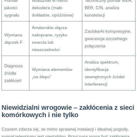
Pomiar
Wskaźniki w menu
Techniczny pomiar MER,
jakości
dekodera (mało
BER, C/N, analiza
sygnału
dokładne, opóźnione)
konstelacji
Amatorskie złącza
Zaciskarki kompresyjne,
Wymiana
nakręcane, ryzyko
gwarancja szczelnego
złączek F
zwarcia lub
połączenia
nieszczelności
Analiza spektrum,
Diagnoza
Wymiana elementów
identyfikacja
źródła
„na ślepo”
zewnętrznych źródeł
zakłóceń
interferencji
Niewidzialni wrogowie – zakłócenia z sieci
komórkowych i nie tylko
Czasem zdarza się, że mimo sprawnej instalacji i idealnej pogody,
sygnał telewizyjny jest niestabilny. Przyczyną mogą być zakłócenia