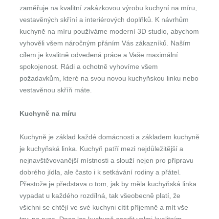
zaměřuje na kvalitní zakázkovou výrobu kuchyní na míru,
vestavěných skříní a interiérových doplňků. K návrhům
kuchyně na míru používáme moderní 3D studio, abychom
vyhověli všem náročným přáním Vás zákazníků. Naším
cílem je kvalitně odvedená práce a Vaše maximální
spokojenost. Rádi a ochotně vyhovíme všem
požadavkům, které na svou novou kuchyňskou linku nebo
vestavěnou skříň máte.
Kuchyně na míru
Kuchyně je základ každé domácnosti a základem kuchyně
je kuchyňská linka. Kuchyň patří mezi nejdůležitější a
nejnavštěvovanější místnosti a slouží nejen pro přípravu
dobrého jídla, ale často i k setkávání rodiny a přátel.
Přestože je představa o tom, jak by měla kuchyňská linka
vypadat u každého rozdílná, tak všeobecně platí, že
všichni se chtějí ve své kuchyni cítit příjemně a mít vše