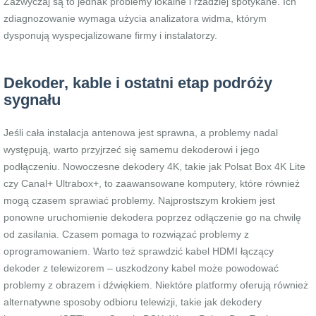
Zazwyczaj są to jednak problemy lokalne i rzadziej spotykane. Ich
zdiagnozowanie wymaga użycia analizatora widma, którym
dysponują wyspecjalizowane firmy i instalatorzy.
Dekoder, kable i ostatni etap podróży
sygnału
Jeśli cała instalacja antenowa jest sprawna, a problemy nadal
występują, warto przyjrzeć się samemu dekoderowi i jego
podłączeniu. Nowoczesne dekodery 4K, takie jak Polsat Box 4K Lite
czy Canal+ Ultrabox+, to zaawansowane komputery, które również
mogą czasem sprawiać problemy. Najprostszym krokiem jest
ponowne uruchomienie dekodera poprzez odłączenie go na chwilę
od zasilania. Czasem pomaga to rozwiązać problemy z
oprogramowaniem. Warto też sprawdzić kabel HDMI łączący
dekoder z telewizorem – uszkodzony kabel może powodować
problemy z obrazem i dźwiękiem. Niektóre platformy oferują również
alternatywne sposoby odbioru telewizji, takie jak dekodery