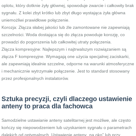
oplotu, który dotknie żyły głównej, spowoduje zwarcie i całkowity brak
sygnału. Z kolei zbyt krótko lub zbyt długo wystająca żyła główna
uniemożliwi prawidłowe połączenie.
Korozja: Złącza słabej jakości lub źle zamontowane nie zapewniają
szczelności. Woda dostająca się do złącza powoduje korozję, co
prowadzi do pogorszenia lub całkowitej utraty połączenia.
Złącza kompresyjne: Najlepszym i najtrwalszym rozwiązaniem są
złącza F kompresyjne. Wymagają one użycia specjalnej zaciskarki,
ale zapewniają idealnie szczelne, odporne na warunki atmosferyczne
i mechanicznie wytrzymałe połączenie. Jest to standard stosowany
przez profesjonalnych instalatorów.
Sztuka precyzji, czyli dlaczego ustawienie
anteny to praca dla fachowca
Samodzielne ustawianie anteny satelitarnej jest możliwe, ale często
kończy się niepowodzeniem lub uzyskaniem sygnału o parametrach
dalekich od optymalnych. Ustawienie anteny „na oko” lub przy