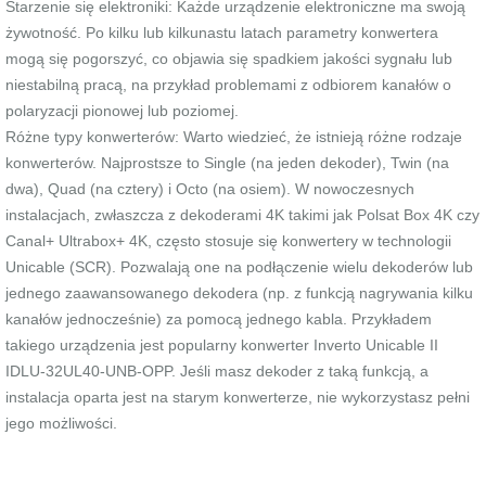
Starzenie się elektroniki: Każde urządzenie elektroniczne ma swoją
żywotność. Po kilku lub kilkunastu latach parametry konwertera
mogą się pogorszyć, co objawia się spadkiem jakości sygnału lub
niestabilną pracą, na przykład problemami z odbiorem kanałów o
polaryzacji pionowej lub poziomej.
Różne typy konwerterów: Warto wiedzieć, że istnieją różne rodzaje
konwerterów. Najprostsze to Single (na jeden dekoder), Twin (na
dwa), Quad (na cztery) i Octo (na osiem). W nowoczesnych
instalacjach, zwłaszcza z dekoderami 4K takimi jak Polsat Box 4K czy
Canal+ Ultrabox+ 4K, często stosuje się konwertery w technologii
Unicable (SCR). Pozwalają one na podłączenie wielu dekoderów lub
jednego zaawansowanego dekodera (np. z funkcją nagrywania kilku
kanałów jednocześnie) za pomocą jednego kabla. Przykładem
takiego urządzenia jest popularny konwerter Inverto Unicable II
IDLU-32UL40-UNB-OPP. Jeśli masz dekoder z taką funkcją, a
instalacja oparta jest na starym konwerterze, nie wykorzystasz pełni
jego możliwości.