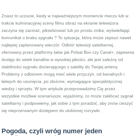
Znasz to uczucie, kiedy w najważniejszym momencie meczu lub w
trakcie kulminacyjnej sceny filmu obraz na ekranie telewizora
zaczyna się zacinać, pikselizować lub po prostu znika, wyświetlając
komunikat o braku sygnału ? To sytuacja, która może zepsuć nawet
najlepiej zaplanowany wieczór. Odbiór telewizji satelitarnej,
oferowany przez platformy takie jak Polsat Box czy Canal+, zapewnia
dostęp do setek kanałów w wysokiej jakości, ale jest zależny od
stabilności sygnału docierającego z satelity do Twojej anteny.
Problemy z odbiorem mogą mieć wiele przyczyn, od banalnych i
łatwych do usunięcia, po złożone, wymagające specjalistycznej
wiedzy i sprzętu. W tym artykule przeprowadzimy Cię przez
wszystkie możliwe scenariusze, wyjaśnimy, co może zakłócać sygnał
satelitarny i podpowiemy, jak sobie z tym poradzić, aby znów cieszyć
się nieprzerwanym dostępem do ulubionej rozrywki.
Pogoda, czyli wróg numer jeden