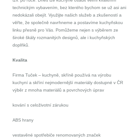
tzv. po ruce. Dnes lze kuchyně osadit velmi kvalitním
technickým vybavením, bez kterého bychom se už asi ani
nedokázali obejít. Využijte našich služeb a zkušeností a
věřte, že společně navrhneme a postavíme kuchyňskou
linku přesně pro Vás. Pomůžeme nejen s výběrem ze
široké škály rozmanitých designů, ale i kuchyňských
doplňků.
Kvalita
Firma Tuček – kuchyně, skříně používá na výrobu
kuchyní a skříní nejmodernější materiály dostupné v ČR
výběr z mnoha materiálů a povrchových úprav
kování s celoživotní zárukou
ABS hrany
vestavěné spotřebiče renomovaných značek