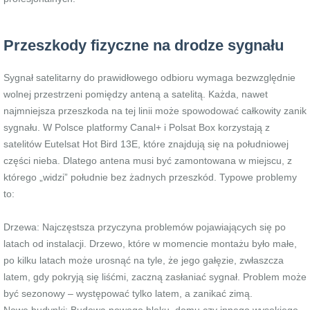
Przeszkody fizyczne na drodze sygnału
Sygnał satelitarny do prawidłowego odbioru wymaga bezwzględnie
wolnej przestrzeni pomiędzy anteną a satelitą. Każda, nawet
najmniejsza przeszkoda na tej linii może spowodować całkowity zanik
sygnału. W Polsce platformy Canal+ i Polsat Box korzystają z
satelitów Eutelsat Hot Bird 13E, które znajdują się na południowej
części nieba. Dlatego antena musi być zamontowana w miejscu, z
którego „widzi” południe bez żadnych przeszkód. Typowe problemy
to:
Drzewa: Najczęstsza przyczyna problemów pojawiających się po
latach od instalacji. Drzewo, które w momencie montażu było małe,
po kilku latach może urosnąć na tyle, że jego gałęzie, zwłaszcza
latem, gdy pokryją się liśćmi, zaczną zasłaniać sygnał. Problem może
być sezonowy – występować tylko latem, a zanikać zimą.