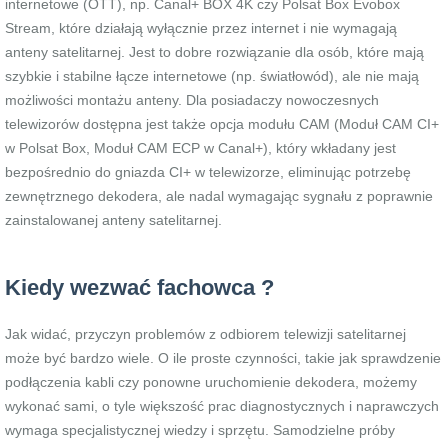
internetowe (OTT), np. Canal+ BOX 4K czy Polsat Box Evobox
Stream, które działają wyłącznie przez internet i nie wymagają
anteny satelitarnej. Jest to dobre rozwiązanie dla osób, które mają
szybkie i stabilne łącze internetowe (np. światłowód), ale nie mają
możliwości montażu anteny. Dla posiadaczy nowoczesnych
telewizorów dostępna jest także opcja modułu CAM (Moduł CAM CI+
w Polsat Box, Moduł CAM ECP w Canal+), który wkładany jest
bezpośrednio do gniazda CI+ w telewizorze, eliminując potrzebę
zewnętrznego dekodera, ale nadal wymagając sygnału z poprawnie
zainstalowanej anteny satelitarnej.
Kiedy wezwać fachowca ?
Jak widać, przyczyn problemów z odbiorem telewizji satelitarnej
może być bardzo wiele. O ile proste czynności, takie jak sprawdzenie
podłączenia kabli czy ponowne uruchomienie dekodera, możemy
wykonać sami, o tyle większość prac diagnostycznych i naprawczych
wymaga specjalistycznej wiedzy i sprzętu. Samodzielne próby