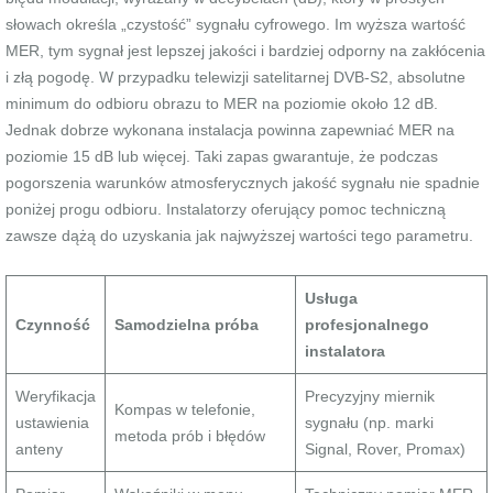
słowach określa „czystość” sygnału cyfrowego. Im wyższa wartość
MER, tym sygnał jest lepszej jakości i bardziej odporny na zakłócenia
i złą pogodę. W przypadku telewizji satelitarnej DVB-S2, absolutne
minimum do odbioru obrazu to MER na poziomie około 12 dB.
Jednak dobrze wykonana instalacja powinna zapewniać MER na
poziomie 15 dB lub więcej. Taki zapas gwarantuje, że podczas
pogorszenia warunków atmosferycznych jakość sygnału nie spadnie
poniżej progu odbioru. Instalatorzy oferujący pomoc techniczną
zawsze dążą do uzyskania jak najwyższej wartości tego parametru.
Usługa
Czynność
Samodzielna próba
profesjonalnego
instalatora
Weryfikacja
Precyzyjny miernik
Kompas w telefonie,
ustawienia
sygnału (np. marki
metoda prób i błędów
anteny
Signal, Rover, Promax)