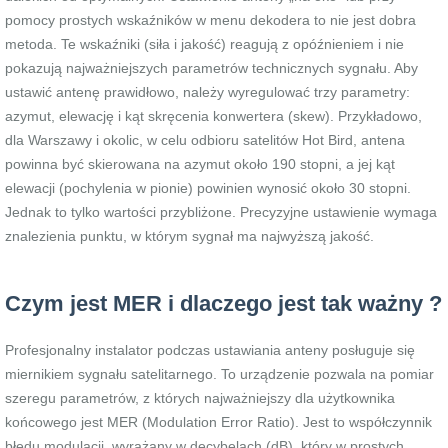
pomocy prostych wskaźników w menu dekodera to nie jest dobra
metoda. Te wskaźniki (siła i jakość) reagują z opóźnieniem i nie
pokazują najważniejszych parametrów technicznych sygnału. Aby
ustawić antenę prawidłowo, należy wyregulować trzy parametry:
azymut, elewację i kąt skręcenia konwertera (skew). Przykładowo,
dla Warszawy i okolic, w celu odbioru satelitów Hot Bird, antena
powinna być skierowana na azymut około 190 stopni, a jej kąt
elewacji (pochylenia w pionie) powinien wynosić około 30 stopni.
Jednak to tylko wartości przybliżone. Precyzyjne ustawienie wymaga
znalezienia punktu, w którym sygnał ma najwyższą jakość.
Czym jest MER i dlaczego jest tak ważny ?
Profesjonalny instalator podczas ustawiania anteny posługuje się
miernikiem sygnału satelitarnego. To urządzenie pozwala na pomiar
szeregu parametrów, z których najważniejszy dla użytkownika
końcowego jest MER (Modulation Error Ratio). Jest to współczynnik
błędu modulacji, wyrażany w decybelach (dB), który w prostych