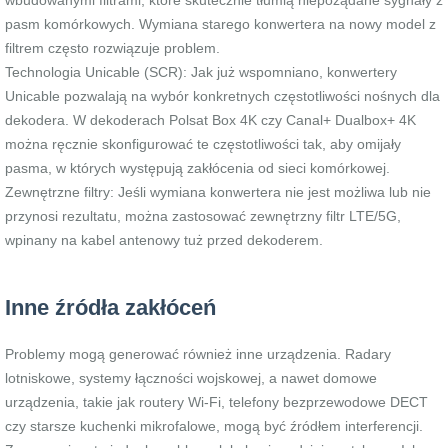
wbudowanymi filtrami, które skutecznie tłumią niepożądane sygnały z
pasm komórkowych. Wymiana starego konwertera na nowy model z
filtrem często rozwiązuje problem.
Technologia Unicable (SCR): Jak już wspomniano, konwertery
Unicable pozwalają na wybór konkretnych częstotliwości nośnych dla
dekodera. W dekoderach Polsat Box 4K czy Canal+ Dualbox+ 4K
można ręcznie skonfigurować te częstotliwości tak, aby omijały
pasma, w których występują zakłócenia od sieci komórkowej.
Zewnętrzne filtry: Jeśli wymiana konwertera nie jest możliwa lub nie
przynosi rezultatu, można zastosować zewnętrzny filtr LTE/5G,
wpinany na kabel antenowy tuż przed dekoderem.
Inne źródła zakłóceń
Problemy mogą generować również inne urządzenia. Radary
lotniskowe, systemy łączności wojskowej, a nawet domowe
urządzenia, takie jak routery Wi-Fi, telefony bezprzewodowe DECT
czy starsze kuchenki mikrofalowe, mogą być źródłem interferencji.