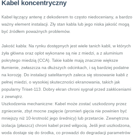
Kabel koncentryczny
Kabel łączący antenę z dekoderem to często niedoceniany, a bardzo
ważny element instalacji. Zły stan kabla lub jego niska jakość mogą
być źródłem poważnych problemów.
Jakość kabla: Na rynku dostępnych jest wiele tanich kabli, w których
żyła główna oraz oplot wykonane są nie z miedzi, a z aluminium
pokrytego miedzią (CCA). Takie kable mają znacznie większe
tłumienie, zwłaszcza na dłuższych odcinkach, i są bardziej podatne
na korozję. Do instalacji satelitarnych zaleca się stosowanie kabli z
pełnej miedzi, o wysokiej skuteczności ekranowania, takich jak
popularny Triset-113. Dobry ekran chroni sygnał przed zakłóceniami
z zewnątrz.
Uszkodzenia mechaniczne: Kabel może zostać uszkodzony przez
zgniecenie, zbyt mocne zagięcie (promień gięcia nie powinien być
mniejszy niż 10-krotność jego średnicy) lub przetarcie. Zewnętrzna
izolacja (płaszcz) chroni kabel przed wilgocią. Jeśli jest uszkodzona,
woda dostaje się do środka, co prowadzi do degradacji parametrów