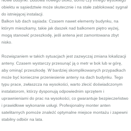
Nowe budynki: Budowa nowego bloku, domu czy innego wysokiego
obiektu w sąsiedztwie może skutecznie i na stałe zablokować sygnał
do istniejącej instalacji.
Balkon lub dach sąsiada: Czasem nawet elementy budynku, na
którym mieszkamy, takie jak daszek nad balkonem piętro wyżej,
mogą stanowić przeszkodę, jeśli antena jest zamontowana zbyt
nisko.
Rozwiązaniem w takich sytuacjach jest zazwyczaj zmiana lokalizacji
anteny. Czasem wystarczy przesunąć ją o metr w bok lub w górę,
aby ominąć przeszkodę. W bardziej skomplikowanych przypadkach
może być konieczne przeniesienie anteny na dach budynku. Tego
typu prace, zwłaszcza na wysokości, warto zlecić doświadczonym
instalatorom, którzy dysponują odpowiednim sprzętem i
uprawnieniami do prac na wysokości, co gwarantuje bezpieczeństwo
i prawidłowe wykonanie usługi. Profesjonalny monter anten
satelitarnych pomoże znaleźć optymalne miejsce montażu i zapewni
stabilny odbiór na lata.