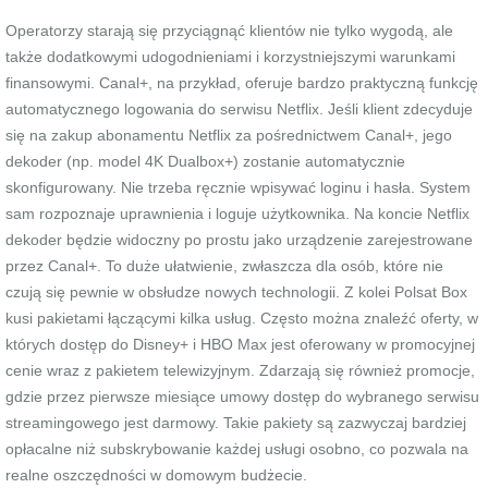
Operatorzy starają się przyciągnąć klientów nie tylko wygodą, ale
także dodatkowymi udogodnieniami i korzystniejszymi warunkami
finansowymi. Canal+, na przykład, oferuje bardzo praktyczną funkcję
automatycznego logowania do serwisu Netflix. Jeśli klient zdecyduje
się na zakup abonamentu Netflix za pośrednictwem Canal+, jego
dekoder (np. model 4K Dualbox+) zostanie automatycznie
skonfigurowany. Nie trzeba ręcznie wpisywać loginu i hasła. System
sam rozpoznaje uprawnienia i loguje użytkownika. Na koncie Netflix
dekoder będzie widoczny po prostu jako urządzenie zarejestrowane
przez Canal+. To duże ułatwienie, zwłaszcza dla osób, które nie
czują się pewnie w obsłudze nowych technologii. Z kolei Polsat Box
kusi pakietami łączącymi kilka usług. Często można znaleźć oferty, w
których dostęp do Disney+ i HBO Max jest oferowany w promocyjnej
cenie wraz z pakietem telewizyjnym. Zdarzają się również promocje,
gdzie przez pierwsze miesiące umowy dostęp do wybranego serwisu
streamingowego jest darmowy. Takie pakiety są zazwyczaj bardziej
opłacalne niż subskrybowanie każdej usługi osobno, co pozwala na
realne oszczędności w domowym budżecie.