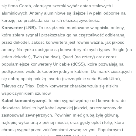
się firma Corab, oferująca szeroki wybór anten stalowych i
aluminiowych. Anteny aluminiowe są lżejsze i w pełni odporne na
korozję, co przekłada się na ich dłuższą żywotność.
Konwerter (LNB):
To urządzenie montowane w ognisku anteny,
które zbiera sygnał i przekształca go na częstotliwość odbieraną
przez dekoder. Jakość konwertera jest równie ważna, jak jakość
anteny. Na rynku dostępne są konwertery różnych typów: Single (na
jeden dekoder), Twin (na dwa), Quad (na cztery) oraz coraz
popularniejsze konwertery Unicable (dCSS), które pozwalają na
podłączenie wielu dekoderów jednym kablem. Do marek cieszących
się dobrą opinią należą Inverto (szczególnie seria Black Ultra),
Televes czy Triax. Dobry konwerter charakteryzuje się niskim
współczynnikiem szumów.
Kabel koncentryczny:
To nim sygnał wędruje od konwertera do
dekodera. Musi to być kabel wysokiej jakości, przeznaczony do
zastosowań zewnętrznych. Powinien mieć grubą żyłę główną,
najlepiej wykonaną z pełnej miedzi, oraz gęsty oplot i folię, które
chronią sygnał przed zakłóceniami zewnętrznymi. Popularnym i