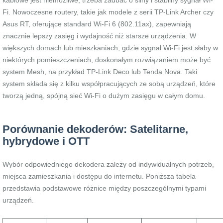
kablowe jest niemożliwe, trzeba zadbać o silny i stabilny sygnał Wi-
Fi. Nowoczesne routery, takie jak modele z serii TP-Link Archer czy
Asus RT, oferujące standard Wi-Fi 6 (802.11ax), zapewniają
znacznie lepszy zasięg i wydajność niż starsze urządzenia. W
większych domach lub mieszkaniach, gdzie sygnał Wi-Fi jest słaby w
niektórych pomieszczeniach, doskonałym rozwiązaniem może być
system Mesh, na przykład TP-Link Deco lub Tenda Nova. Taki
system składa się z kilku współpracujących ze sobą urządzeń, które
tworzą jedną, spójną sieć Wi-Fi o dużym zasięgu w całym domu.
Porównanie dekoderów: Satelitarne,
hybrydowe i OTT
Wybór odpowiedniego dekodera zależy od indywidualnych potrzeb,
miejsca zamieszkania i dostępu do internetu. Poniższa tabela
przedstawia podstawowe różnice między poszczególnymi typami
urządzeń.