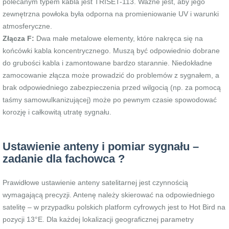
polecanym typem kabla jest TRISET-113. Ważne jest, aby jego
zewnętrzna powłoka była odporna na promieniowanie UV i warunki
atmosferyczne.
Złącza F:
Dwa małe metalowe elementy, które nakręca się na
końcówki kabla koncentrycznego. Muszą być odpowiednio dobrane
do grubości kabla i zamontowane bardzo starannie. Niedokładne
zamocowanie złącza może prowadzić do problemów z sygnałem, a
brak odpowiedniego zabezpieczenia przed wilgocią (np. za pomocą
taśmy samowulkanizującej) może po pewnym czasie spowodować
korozję i całkowitą utratę sygnału.
Ustawienie anteny i pomiar sygnału –
zadanie dla fachowca ?
Prawidłowe ustawienie anteny satelitarnej jest czynnością
wymagającą precyzji. Antenę należy skierować na odpowiedniego
satelitę – w przypadku polskich platform cyfrowych jest to Hot Bird na
pozycji 13°E. Dla każdej lokalizacji geograficznej parametry