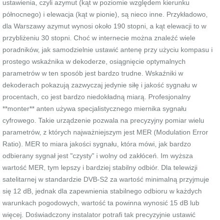
ustawienia, czyli azymut (kąt w poziomie względem kierunku
północnego) i elewacja (kąt w pionie), są nieco inne. Przykładowo,
dla Warszawy azymut wynosi około 190 stopni, a kąt elewacji to w
przybliżeniu 30 stopni. Choć w internecie można znaleźć wiele
poradników, jak samodzielnie ustawić antenę przy użyciu kompasu i
prostego wskaźnika w dekoderze, osiągnięcie optymalnych
parametrów w ten sposób jest bardzo trudne. Wskaźniki w
dekoderach pokazują zazwyczaj jedynie siłę i jakość sygnału w
procentach, co jest bardzo niedokładną miarą. Profesjonalny
**monter** anten używa specjalistycznego miernika sygnału
cyfrowego. Takie urządzenie pozwala na precyzyjny pomiar wielu
parametrów, z których najważniejszym jest MER (Modulation Error
Ratio). MER to miara jakości sygnału, która mówi, jak bardzo
odbierany sygnał jest "czysty" i wolny od zakłóceń. Im wyższa
wartość MER, tym lepszy i bardziej stabilny odbiór. Dla telewizji
satelitarnej w standardzie DVB-S2 za wartość minimalną przyjmuje
się 12 dB, jednak dla zapewnienia stabilnego odbioru w każdych
warunkach pogodowych, wartość ta powinna wynosić 15 dB lub
więcej. Doświadczony instalator potrafi tak precyzyjnie ustawić