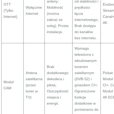
anteny;
od stabilności i
OTT
Evobo
Wyłącznie
Mobilność
prędkości
(Tylko
Stream
Internet
(można
łącza
Internet)
Canal
zabrać ze
internetowego;
4K
sobą); Prosta
Brak dostępu
instalacja.
do kanałów
bez internetu.
Wymaga
telewizora z
wbudowanym
Brak
tunerem
Antena
dodatkowego
satelitarnym
Polsat
satelitarna
dekodera i
(DVB-S2) i
Moduł
Moduł
(przez
pilota;
gniazdem CI+;
CI+, C
CAM
tuner w
Oszczędność
Ograniczone
Moduł
TV)
miejsca i
funkcje
4K EC
energii.
dodatkowe w
porównaniu do