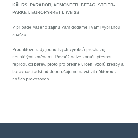
KÄHRS, PARADOR, ADMONTER, BEFAG, STEIER-
PARKET, EUROPARKETT, WEISS
.
V případě Vašeho zájmu Vám dodáme i Vámi vybranou
značku..
Produktové řady jednotlivých výrobců procházejí
neustálými změnami. Rovněž nelze zaručit přesnou
reprodukci barev, proto pro přesné určení vzorů kresby a
barevnosti odstínů doporučujeme navštívit některou z
našich provozoven.