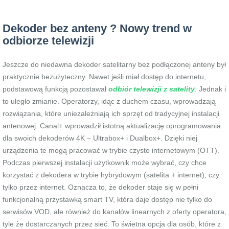
Dekoder bez anteny ? Nowy trend w
odbiorze telewizji
Jeszcze do niedawna dekoder satelitarny bez podłączonej anteny był
praktycznie bezużyteczny. Nawet jeśli miał dostęp do internetu,
podstawową funkcją pozostawał
odbiór telewizji z satelity
. Jednak i
to uległo zmianie. Operatorzy, idąc z duchem czasu, wprowadzają
rozwiązania, które uniezależniają ich sprzęt od tradycyjnej instalacji
antenowej. Canal+ wprowadził istotną aktualizację oprogramowania
dla swoich dekoderów 4K – Ultrabox+ i Dualbox+. Dzięki niej
urządzenia te mogą pracować w trybie czysto internetowym (OTT).
Podczas pierwszej instalacji użytkownik może wybrać, czy chce
korzystać z dekodera w trybie hybrydowym (satelita + internet), czy
tylko przez internet. Oznacza to, że dekoder staje się w pełni
funkcjonalną przystawką smart TV, która daje dostęp nie tylko do
serwisów VOD, ale również do kanałów linearnych z oferty operatora,
tyle że dostarczanych przez sieć. To świetna opcja dla osób, które z