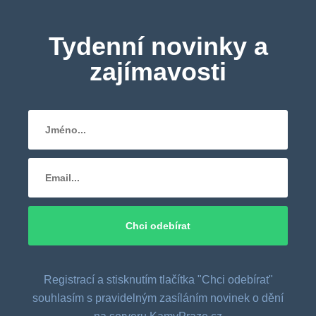
Tydenní novinky a
zajímavosti
Registrací a stisknutím tlačítka "Chci odebírat"
souhlasím s pravidelným zasíláním novinek o dění