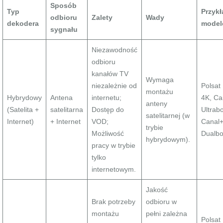
Sposób
Typ
Przyk
odbioru
Zalety
Wady
dekodera
model
sygnału
Niezawodność
odbioru
kanałów TV
Wymaga
niezależnie od
Polsat
montażu
Hybrydowy
Antena
internetu;
4K, Ca
anteny
(Satelita +
satelitarna
Dostęp do
Ultrab
satelitarnej (w
Internet)
+ Internet
VOD;
Canal
trybie
Możliwość
Dualb
hybrydowym).
pracy w trybie
tylko
internetowym.
Jakość
Brak potrzeby
odbioru w
montażu
pełni zależna
Polsat