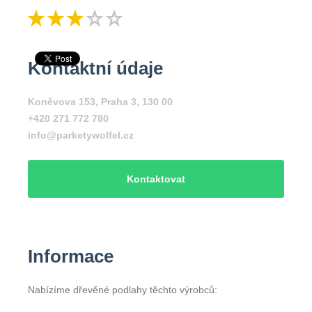
Kontaktní údaje
Koněvova 153, Praha 3, 130 00
+420 271 772 780
info@parketywolfel.cz
Kontaktovat
Informace
Nabízíme dřevěné podlahy těchto výrobců: