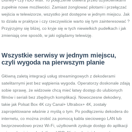
Disney+ czy HBO Max. To połączenie otwiera przed użytkownikami
zupełnie nowe możliwości. Zamiast żonglować pilotami i przełączać
wejścia w telewizorze, wszystko jest dostępne w jednym miejscu. Jak
to działa w praktyce i czy rzeczywiście warto się tym zainteresować ?
Przyjrzyjmy się bliżej, co kryje się w tych niewielkich pudełkach i jak
zmieniają one sposób, w jaki oglądamy telewizję.
Wszystkie serwisy w jednym miejscu,
czyli wygoda na pierwszym planie
Główną zaletą integracji usług streamingowych z dekoderami
satelitarnymi jest bez wątpienia wygoda. Operatorzy doskonale zdają
sobie sprawę, że widzowie chcą mieć łatwy dostęp do ulubionych
filmów i seriali bez zbędnych komplikacji. Nowoczesne dekodery,
takie jak Polsat Box 4K czy Canal+ Ultrabox+ 4K, zostały
zaprojektowane właśnie z myślą o tym. Po podłączeniu dekodera do
internetu, co można zrobić za pomocą kabla sieciowego LAN lub
bezprzewodowo przez Wi-Fi, użytkownik zyskuje dostęp do aplikacji