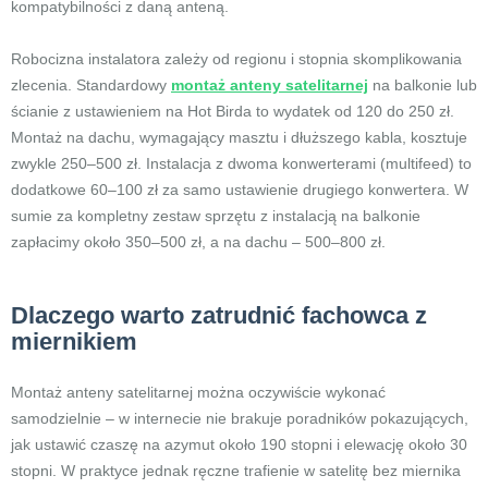
kompatybilności z daną anteną.
Robocizna instalatora zależy od regionu i stopnia skomplikowania
zlecenia. Standardowy
montaż anteny satelitarnej
na balkonie lub
ścianie z ustawieniem na Hot Birda to wydatek od 120 do 250 zł.
Montaż na dachu, wymagający masztu i dłuższego kabla, kosztuje
zwykle 250–500 zł. Instalacja z dwoma konwerterami (multifeed) to
dodatkowe 60–100 zł za samo ustawienie drugiego konwertera. W
sumie za kompletny zestaw sprzętu z instalacją na balkonie
zapłacimy około 350–500 zł, a na dachu – 500–800 zł.
Dlaczego warto zatrudnić fachowca z
miernikiem
Montaż anteny satelitarnej można oczywiście wykonać
samodzielnie – w internecie nie brakuje poradników pokazujących,
jak ustawić czaszę na azymut około 190 stopni i elewację około 30
stopni. W praktyce jednak ręczne trafienie w satelitę bez miernika