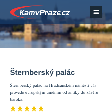
Šternberský palác
Šternberský palác na Hradčanském náměstí vás
provede evropským uměním od antiky do závěru
baroka.