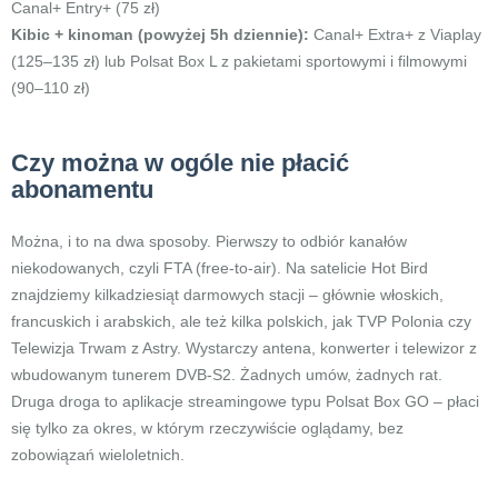
Canal+ Entry+ (75 zł)
Kibic + kinoman (powyżej 5h dziennie):
Canal+ Extra+ z Viaplay
(125–135 zł) lub Polsat Box L z pakietami sportowymi i filmowymi
(90–110 zł)
Czy można w ogóle nie płacić
abonamentu
Można, i to na dwa sposoby. Pierwszy to odbiór kanałów
niekodowanych, czyli FTA (free-to-air). Na satelicie Hot Bird
znajdziemy kilkadziesiąt darmowych stacji – głównie włoskich,
francuskich i arabskich, ale też kilka polskich, jak TVP Polonia czy
Telewizja Trwam z Astry. Wystarczy antena, konwerter i telewizor z
wbudowanym tunerem DVB-S2. Żadnych umów, żadnych rat.
Druga droga to aplikacje streamingowe typu Polsat Box GO – płaci
się tylko za okres, w którym rzeczywiście oglądamy, bez
zobowiązań wieloletnich.