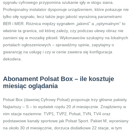
sygnału cyfrowego przypomina szukanie igły w stogu siana.
Profesjonalny instalator dysponuje urządzeniem, które pokazuje nie
tylko siłę sygnału, lecz także jego jakość wyrażoną parametrami
BER i MER. Różnica między sygnałem „jakimś” a „optymalnym” to
właśnie ta granica, od której zależy, czy podczas ulewy obraz nie
zamieni się w mozaikę pikseli. Wykonawców szukajmy na lokalnych
portalach ogłoszeniowych – sprawdźmy opinie, zapytajmy o
gwarancję na usługę i czy w cenie zawiera się konfiguracja
dekodera.
Abonament Polsat Box – ile kosztuje
miesiąc oglądania
Polsat Box (dawniej Cyfrowy Polsat) proponuje trzy główne pakiety.
Najtańszy – S – to wydatek rzędu 20 zł miesięcznie. Znajdziemy w
nim stacje naziemne: TVP1, TVP2, Polsat, TVN, TV4 oraz
podstawowe kanały sportowe jak Polsat Sport. Pakiet M, wyceniany
na około 30 zł miesięcznie, dorzuca dodatkowe 22 stacje, w tym