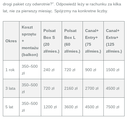
drogi pakiet czy odwrotnie?”. Odpowiedź leży w rachunku za kilka
lat, nie za pierwszy miesiąc. Spójrzmy na konkretne liczby.
Koszt
Polsat
Polsat
Canal+
Canal+
sprzętu
Box S
Box L
Entry+
Extra+
Okres
+
(20
(60
(75
(125
montażu
zł/mies.)
zł/mies.)
zł/mies.)
zł/mies.)
(balkon)
350–500
1 rok
240 zł
720 zł
900 zł
1500 zł
zł
350–500
3 lata
720 zł
2160 zł
2700 zł
4500 zł
zł
350–500
5 lat
1200 zł
3600 zł
4500 zł
7500 zł
zł