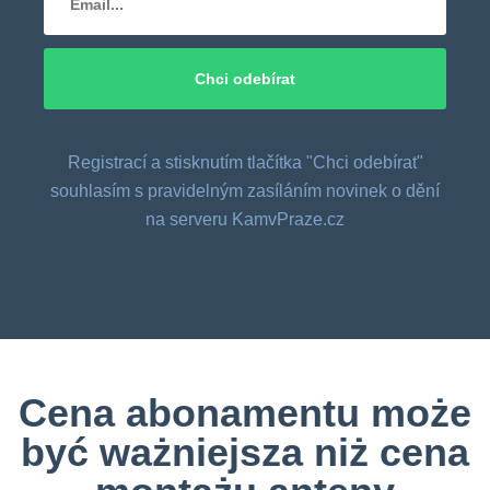
Registrací a stisknutím tlačítka "Chci odebírat"
souhlasím s pravidelným zasíláním novinek o dění
na serveru KamvPraze.cz
Cena abonamentu może
być ważniejsza niż cena