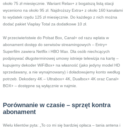
około 75 zł miesięcznie. Wariant Relax+ z bogatszą listą stacji
wyceniono na około 95 zł. Najdroższy Extra+ z około 160 kanałami
to wydatek rzędu 125 zł miesięcznie. Do każdego z nich można
dodać pakiet Viaplay Total za dodatkowe 10 zł.
W przeciwieństwie do Polsat Box, Canal+ od razu wplata w
abonament dostęp do serwisów streamingowych – Entry+
Superfilm zawiera Netflix i HBO Max. Dla osób niechcących
podpisywać długoterminowej umowy istnieje telewizja na kartę –
kupujemy dekoder WiFiBox+ na własność (jako jedyny model HD
sprzedawany, a nie wynajmowany) i doładowujemy konto według
potrzeb. Dekodery 4K – Ultrabox+ 4K, Dualbox+ 4K oraz Canal+
BOX+ – dostępne są wyłącznie w najmie.
Porównanie w czasie – sprzęt kontra
abonament
Wielu klientów pyta: „To co mi się bardziej opłaca – tania antena i