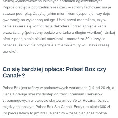
Szukaj wykonawców na lokalnych portalach ogłoszeniowych.
Poproś o zdjęcia poprzednich realizacji – solidny fachowiec ma je
zawsze pod ręką. Zapytaj, jakim miernikiem dysponuje i czy daje
gwarancję na wykonaną usługę. Ustal przed montażem, czy w
cenie zawiera się konfiguracja dekodera i przeciągnięcie kabla
przez ścianę (potrzebny będzie wiertarka z długim wiertłem). Unikaj
ofert z podejrzanie niskimi stawkami – montaż za 80 zł zwykle
oznacza, że nikt nie przyjedzie z miernikiem, tylko ustawi czaszę
„na oko”.
Co się bardziej opłaca: Polsat Box czy
Canal+?
Polsat Box jest tańszy w podstawowych wariantach (już od 20 zł), a
Canal+ oferuje szerszy dostęp do treści premium i serwisów
streamingowych w pakiecie startowym od 75 zł. Roczna różnica
między najtańszym Polsat Box S a Canal+ Entry+ to około 660 zł.
Po pięciu latach to już 3300 zł różnicy – za te pieniądze można