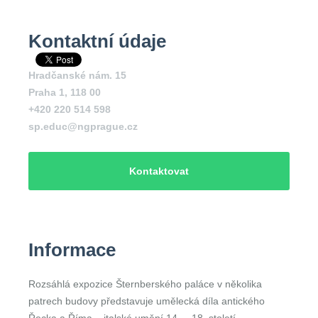
Kontaktní údaje
Hradčanské nám. 15
Praha 1
,
118 00
+420 220 514 598
sp.educ@ngprague.cz
Kontaktovat
Informace
Rozsáhlá expozice Šternberského paláce v několika
patrech budovy představuje umělecká díla antického