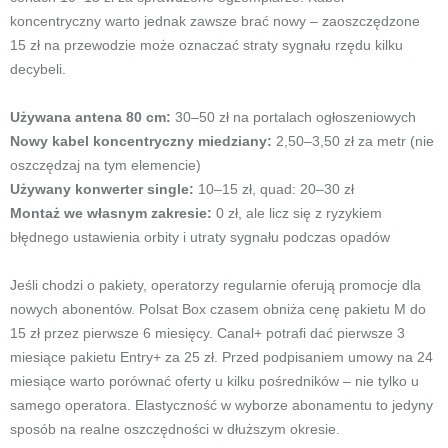
koncentryczny warto jednak zawsze brać nowy – zaoszczędzone
15 zł na przewodzie może oznaczać straty sygnału rzędu kilku
decybeli.
Używana antena 80 cm:
30–50 zł na portalach ogłoszeniowych
Nowy kabel koncentryczny miedziany:
2,50–3,50 zł za metr (nie
oszczędzaj na tym elemencie)
Używany konwerter single:
10–15 zł, quad: 20–30 zł
Montaż we własnym zakresie:
0 zł, ale licz się z ryzykiem
błędnego ustawienia orbity i utraty sygnału podczas opadów
Jeśli chodzi o pakiety, operatorzy regularnie oferują promocje dla
nowych abonentów. Polsat Box czasem obniża cenę pakietu M do
15 zł przez pierwsze 6 miesięcy. Canal+ potrafi dać pierwsze 3
miesiące pakietu Entry+ za 25 zł. Przed podpisaniem umowy na 24
miesiące warto porównać oferty u kilku pośredników – nie tylko u
samego operatora. Elastyczność w wyborze abonamentu to jedyny
sposób na realne oszczędności w dłuższym okresie.