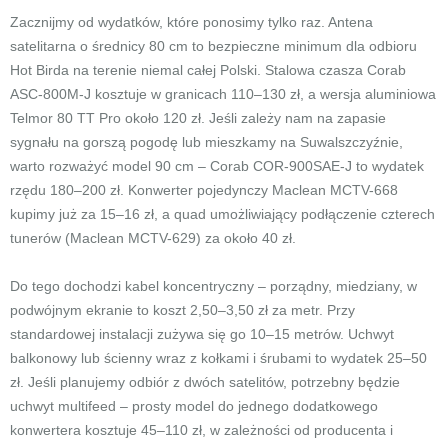
Zacznijmy od wydatków, które ponosimy tylko raz. Antena
satelitarna o średnicy 80 cm to bezpieczne minimum dla odbioru
Hot Birda na terenie niemal całej Polski. Stalowa czasza Corab
ASC-800M-J kosztuje w granicach 110–130 zł, a wersja aluminiowa
Telmor 80 TT Pro około 120 zł. Jeśli zależy nam na zapasie
sygnału na gorszą pogodę lub mieszkamy na Suwalszczyźnie,
warto rozważyć model 90 cm – Corab COR-900SAE-J to wydatek
rzędu 180–200 zł. Konwerter pojedynczy Maclean MCTV-668
kupimy już za 15–16 zł, a quad umożliwiający podłączenie czterech
tunerów (Maclean MCTV-629) za około 40 zł.
Do tego dochodzi kabel koncentryczny – porządny, miedziany, w
podwójnym ekranie to koszt 2,50–3,50 zł za metr. Przy
standardowej instalacji zużywa się go 10–15 metrów. Uchwyt
balkonowy lub ścienny wraz z kołkami i śrubami to wydatek 25–50
zł. Jeśli planujemy odbiór z dwóch satelitów, potrzebny będzie
uchwyt multifeed – prosty model do jednego dodatkowego
konwertera kosztuje 45–110 zł, w zależności od producenta i