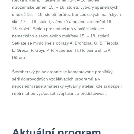
Řecka a Říma, , italské umění 14. – 18. století,
nizozemské umění 15. – 16. století, výtvory španělských
umělců 16. – 18. století, průřez francouzských malířských
škol 17. – 18. století, vlámské a holandské umění 16. –
18. století. Stálou prezentaci má v paláci kolekce
německého a rakouského malířství 15. – 18. století.
Setkáte se mimo jiné s obrazy A. Bronzina, G. B. Tiepola,
El Greca, F. Goyi, P. P. Rubense, H. Holbeina st. či A.
Dürera.
Šternberský palác organizuje komentované prohlídky,
sérii doprovodných vzdělávacích programů a v
neposlední řadě amatérský výtvarný ateliér, kde si dospělí
i děti mohou vyzkoušet svůj talent a představivost.
Aktuální program