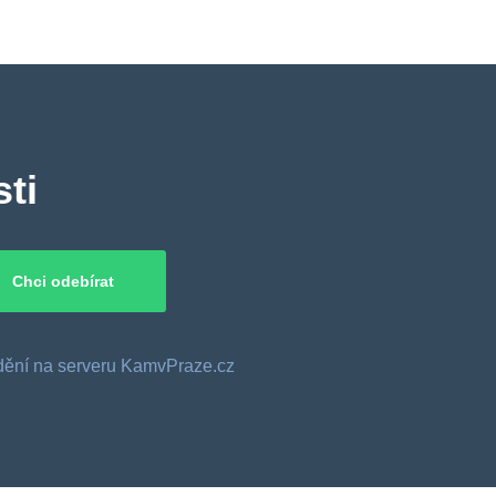
ti
o dění na serveru KamvPraze.cz