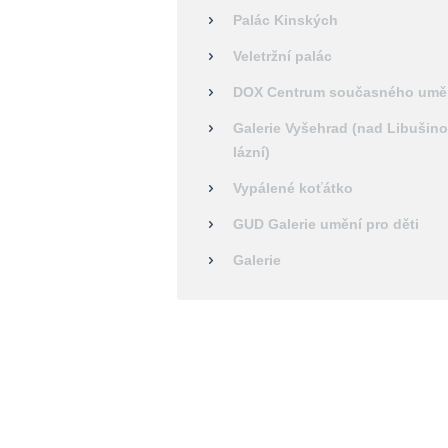
Palác Kinských
Veletržní palác
DOX Centrum současného umě
Galerie Vyšehrad (nad Libušin
lázní)
Vypálené koťátko
GUD Galerie umění pro děti
Galerie