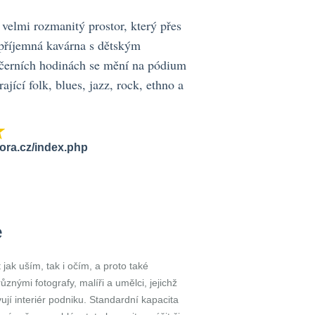
lmi rozmanitý prostor, který přes
 příjemná kavárna s dětským
černích hodinách se mění na pódium
ající folk, blues, jazz, rock, ethno a
ora.cz/index.php
e
jak uším, tak i očím, a proto také
znými fotografy, malíři a umělci, jejichž
vují interiér podniku. Standardní kapacita