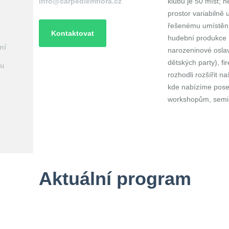
info@carpediemflora.cz
klubu je 50 míst; n
prostor variabilně 
řešenému umístění 
Kontaktovat
hudební produkce n
ní
narozeninové oslav
dětských party), f
ou
rozhodli rozšířit n
kde nabízíme posez
workshopům, semin
Aktuální program