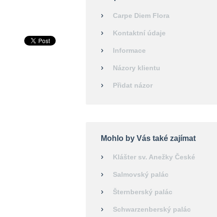
Carpe Diem Flora
Kontaktní údaje
Informace
Názory klientu
Přidat názor
Mohlo by Vás také zajímat
Klášter sv. Anežky České
Salmovský palác
Šternberský palác
Schwarzenberský palác