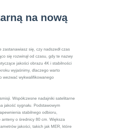
itarną na nową
ie zastanawiasz się, czy nadszedł czas
ząco się rozwinął od czasu, gdy te nazwy
czące jakości obrazu 4K i stabilności
o kroku wyjaśnimy, dlaczego warto
rto wezwać wykwalifikowanego
smisji. Współczesne nadajniki satelitarne
 na jakość sygnału. Podstawowym
zapewnienia stabilnego odbioru,
ę anteny o średnicy 80 cm. Większa
ametrów jakości, takich jak MER, które