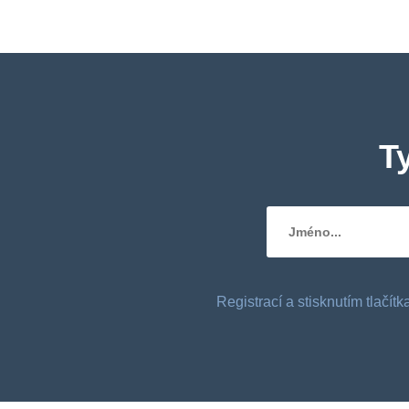
T
Registrací a stisknutím tlačí