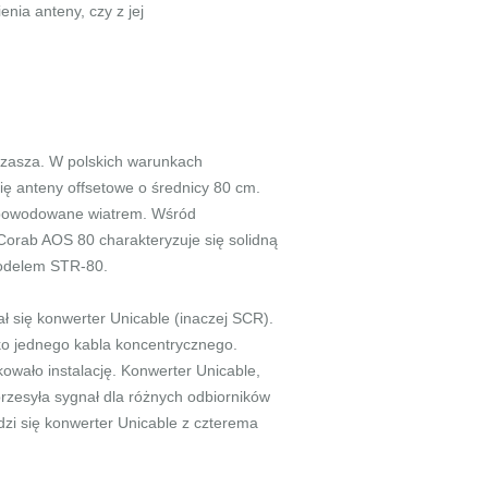
ia anteny, czy z jej
zasza. W polskich warunkach
się anteny offsetowe o średnicy 80 cm.
 spowodowane wiatrem. Wśród
 Corab AOS 80 charakteryzuje się solidną
 modelem STR-80.
ł się konwerter Unicable (inaczej SCR).
lko jednego kabla koncentrycznego.
wało instalację. Konwerter Unicable,
 przesyła sygnał dla różnych odbiorników
dzi się konwerter Unicable z czterema