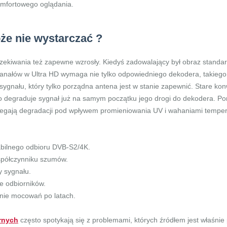
omfortowego oglądania.
że nie wystarczać ?
zekiwania też zapewne wzrosły. Kiedyś zadowalający był obraz standar
r kanałów w Ultra HD wymaga nie tylko odpowiedniego dekodera, takiego
 sygnału, który tylko porządna antena jest w stanie zapewnić. Stare k
degraduje sygnał już na samym początku jego drogi do dekodera. Pona
m ulegają degradacji pod wpływem promieniowania UV i wahaniami temper
abilnego odbioru DVB-S2/4K.
spółczynniku szumów.
y sygnału.
e odbiorników.
nie mocowań po latach.
arnych
często spotykają się z problemami, których źródłem jest właśnie 