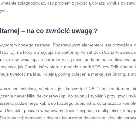
stanie zdiagnozować, czy problem z jakością obrazu wynika z ustawien
ych.
itarnej – na co zwrócić uwagę ?
d wyborem nowego zestawu. Podstawowym elementem jest oczywiście c
d (13°E), na którym znajdują się platformy Polsat Box i Canal+, zaleca 
rukcja zapewnia lepsze parametry i są mniej podatne na zafalowania
 takie jak Corab, który oferuje modele z serii AOS, czy Telli. Antena
antuje trwałość na lata. Kolejną godną polecenia marką jest Strong, z
czesną instalację od starej, jest konwerter LNB. Tutaj standardem sta
zenia nawet kilku dekoderów (np. do salonu i sypialni) przy użyciu ty
zenia oddzielnego kabla do każdego odbiornika, co znacząco kompliko
Sat Unicable, posiada wbudowany dzielnik sygnału i multiplekser, który
 Dla instalacji domowej z dwoma lub trzema dekoderami idealnie spraw