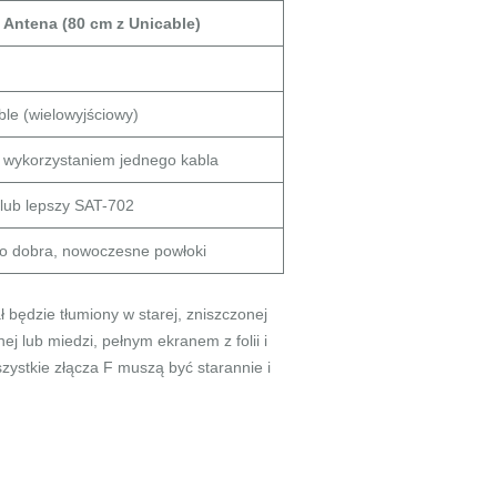
Antena (80 cm z Unicable)
m
ble (wielowyjściowy)
z wykorzystaniem jednego kabla
lub lepszy SAT-702
o dobra, nowoczesne powłoki
 będzie tłumiony w starej, zniszczonej
ej lub miedzi, pełnym ekranem z folii i
zystkie złącza F muszą być starannie i