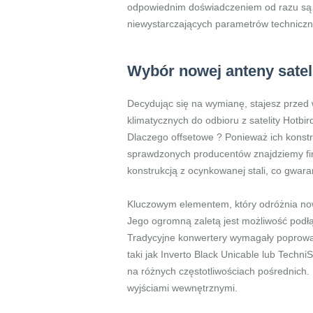
odpowiednim doświadczeniem od razu są w 
niewystarczających parametrów techniczn
Wybór nowej anteny satel
Decydując się na wymianę, stajesz prze
klimatycznych do odbioru z satelity Hotbir
Dlaczego offsetowe ? Ponieważ ich konst
sprawdzonych producentów znajdziemy firmy
konstrukcją z ocynkowanej stali, co gwar
Kluczowym elementem, który odróżnia nowo
Jego ogromną zaletą jest możliwość podłąc
Tradycyjne konwertery wymagały poprowad
taki jak Inverto Black Unicable lub Techni
na różnych częstotliwościach pośrednich.
wyjściami wewnętrznymi.