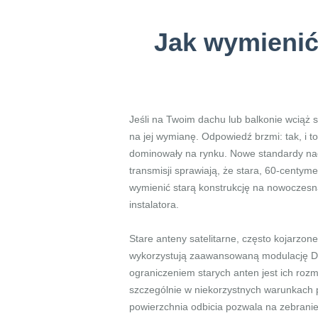
Jak wymienić 
Jeśli na Twoim dachu lub balkonie wciąż s
na jej wymianę. Odpowiedź brzmi: tak, i t
dominowały na rynku. Nowe standardy nad
transmisji sprawiają, że stara, 60-centym
wymienić starą konstrukcję na nowoczesn
instalatora.
Stare anteny satelitarne, często kojarzon
wykorzystują zaawansowaną modulację DVB
ograniczeniem starych anten jest ich roz
szczególnie w niekorzystnych warunkach 
powierzchnia odbicia pozwala na zebranie