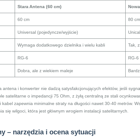
Stara Antena (60 cm)
Nowa 
60 cm
80 c
Universal (pojedyncze/wyjście)
Unica
Wymaga dodatkowego dzielnika i wielu kabli
Tak, 
RG-6
RG-6 
Dobra, ale z wiekiem maleje
Bardz
antena i konwerter nie dadzą satysfakcjonujących efektów, jeśli sygnał
able satelitarne o impedancji 75 Ohm, z żyłą centralną ze stali ocynkowan
ki kabel zapewnia minimalne straty na długości nawet 30-40 metrów. Ws
 się wilgoci, która jest głównym wrogiem instalacji satelitarnych.
 – narzędzia i ocena sytuacji