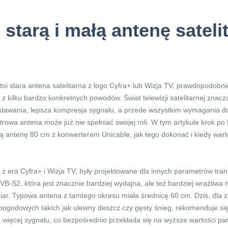
starą i małą antenę satel
toi stara antena satelitarna z logo Cyfra+ lub Wizja TV, prawdopodobn
o z kilku bardzo konkretnych powodów. Świat telewizji satelitarnej znac
awania, lepsza kompresja sygnału, a przede wszystkim wymagania doty
etrowa antena może już nie spełniać swojej roli. W tym artykule krok p
ą antenę 80 cm z konwerterem Unicable, jak tego dokonać i kiedy wa
e z era Cyfra+ i Wizja TV, były projektowane dla innych parametrów tran
-S2, która jest znacznie bardziej wydajna, ale też bardziej wrażliwa
miar. Typowa antena z tamtego okresu miała średnicę 60 cm. Dziś, dla 
pogodowych takich jak ulewny deszcz czy gęsty śnieg, rekomenduje si
 więcej sygnału, co bezpośrednio przekłada się na wyższe wartości par