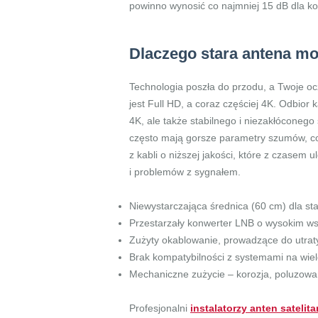
powinno wynosić co najmniej 15 dB dla k
Dlaczego stara antena mo
Technologia poszła do przodu, a Twoje oc
jest Full HD, a coraz częściej 4K. Odbio
4K, ale także stabilnego i niezakłóconego
często mają gorsze parametry szumów, co 
z kabli o niższej jakości, które z czase
i problemów z sygnałem.
Niewystarczająca średnica (60 cm) dla st
Przestarzały konwerter LNB o wysokim w
Zużyty okablowanie, prowadzące do utrat
Brak kompatybilności z systemami na wiel
Mechaniczne zużycie – korozja, poluzowa
Profesjonalni
instalatorzy anten satelit