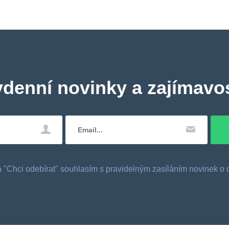
ydenní novinky a zajímavos
tka "Chci odebírat" souhlasím s pravidelným zasíláním novinek 