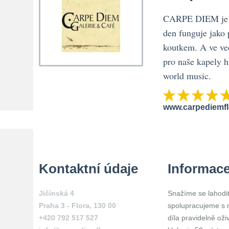
CARPE DIEM je ve
den funguje jako
koutkem. A ve ve
pro naše kapely hr
world music.
www.carpediemfl
Kontaktní údaje
Informac
Jičínská 4
Snažíme se lahodit 
Praha 3 - Flora
,
130 00
spolupracujeme s rů
+420 792 517 527
díla pravidelně oži