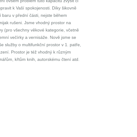
ení ovšem problém tuto kapacitu zvýšit či
upravit k Vaší spokojenosti. Díky šikovně
baru v přední části, nejste během
ijak rušeni. Jsme vhodný prostor na
y (pro všechny věkové kategorie, včetně
iremní večírky a vernisáže. Nově jsme se
aše služby o multifunkční prostor v 1. patře,
ení. Prostor je též vhodný k různým
ářům, křtům knih, autorskému čtení atd.