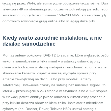
łączą się przez Wi-Fi, ale sumaryczne obciążenie łącza rośnie. Dwa
telewizory 4K na streamingu jednocześnie potrzebują już solidnego
światłowodu o prędkości minimum 150–200 Mb/s, szczególnie gdy
domownicy równolegle grają online albo ściągają duże pliki.
Kiedy warto zatrudnić instalatora, a nie
działać samodzielnie
Montaż anteny pokojowej DVB-T2 to zadanie, które większość osób
wykona samodzielnie w kilka minut – wystarczy ustawić ją przy
oknie wychodzącym w stronę nadajnika i uruchomić automatyczne
skanowanie kanałów. Zupełnie inaczej wygląda sprawa przy
antenie zewnętrznej na dachu albo przy montażu anteny
satelitarnej. Ustawienie czaszy na satelitę bez miernika sygnału to
loteria – przesunięcie o 2–3 stopnie w azymucie albo o 1–2 stopnie
w elewacji potrafi obniżyć jakość odbioru o kilkadziesiąt procent, a
przy lekkim deszczu obraz całkiem znika. Instalator z miernikiem
cyfrowym (np. Deviser, Rover, Televes H30) ustawi antenę z