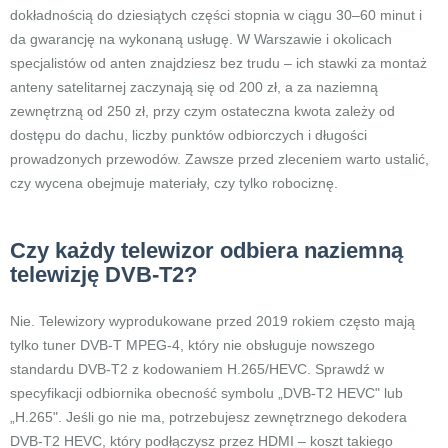
dokładnością do dziesiątych części stopnia w ciągu 30–60 minut i
da gwarancję na wykonaną usługę. W Warszawie i okolicach
specjalistów od anten znajdziesz bez trudu – ich stawki za montaż
anteny satelitarnej zaczynają się od 200 zł, a za naziemną
zewnętrzną od 250 zł, przy czym ostateczna kwota zależy od
dostępu do dachu, liczby punktów odbiorczych i długości
prowadzonych przewodów. Zawsze przed zleceniem warto ustalić,
czy wycena obejmuje materiały, czy tylko robociznę.
Czy każdy telewizor odbiera naziemną
telewizję DVB-T2?
Nie. Telewizory wyprodukowane przed 2019 rokiem często mają
tylko tuner DVB-T MPEG-4, który nie obsługuje nowszego
standardu DVB-T2 z kodowaniem H.265/HEVC. Sprawdź w
specyfikacji odbiornika obecność symbolu „DVB-T2 HEVC" lub
„H.265". Jeśli go nie ma, potrzebujesz zewnętrznego dekodera
DVB-T2 HEVC, który podłączysz przez HDMI – koszt takiego