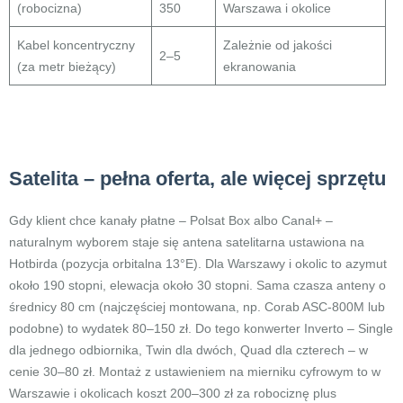
(robocizna)
350
Warszawa i okolice
Kabel koncentryczny
Zależnie od jakości
2–5
(za metr bieżący)
ekranowania
Satelita – pełna oferta, ale więcej sprzętu
Gdy klient chce kanały płatne – Polsat Box albo Canal+ –
naturalnym wyborem staje się antena satelitarna ustawiona na
Hotbirda (pozycja orbitalna 13°E). Dla Warszawy i okolic to azymut
około 190 stopni, elewacja około 30 stopni. Sama czasza anteny o
średnicy 80 cm (najczęściej montowana, np. Corab ASC-800M lub
podobne) to wydatek 80–150 zł. Do tego konwerter Inverto – Single
dla jednego odbiornika, Twin dla dwóch, Quad dla czterech – w
cenie 30–80 zł. Montaż z ustawieniem na mierniku cyfrowym to w
Warszawie i okolicach koszt 200–300 zł za robociznę plus