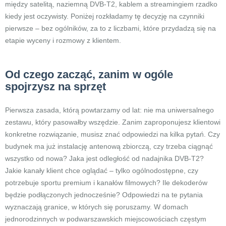
między satelitą, naziemną DVB-T2, kablem a streamingiem rzadko
kiedy jest oczywisty. Poniżej rozkładamy tę decyzję na czynniki
pierwsze – bez ogólników, za to z liczbami, które przydadzą się na
etapie wyceny i rozmowy z klientem.
Od czego zacząć, zanim w ogóle
spojrzysz na sprzęt
Pierwsza zasada, którą powtarzamy od lat: nie ma uniwersalnego
zestawu, który pasowałby wszędzie. Zanim zaproponujesz klientowi
konkretne rozwiązanie, musisz znać odpowiedzi na kilka pytań. Czy
budynek ma już instalację antenową zbiorczą, czy trzeba ciągnąć
wszystko od nowa? Jaka jest odległość od nadajnika DVB-T2?
Jakie kanały klient chce oglądać – tylko ogólnodostępne, czy
potrzebuje sportu premium i kanałów filmowych? Ile dekoderów
będzie podłączonych jednocześnie? Odpowiedzi na te pytania
wyznaczają granice, w których się poruszamy. W domach
jednorodzinnych w podwarszawskich miejscowościach częstym