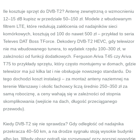
Ile kosztuje sprzęt do DVB-T2? Antenę zewnętrzną o wzmocnieniu
12–15 dB kupisz w przedziale 50–150 zł. Modele z wbudowanym
filtrem LTE, które redukują zakłócenia od nadajników sieci
komórkowych, kosztują od 100 do nawet 500 zł – przykład to seria
Televes DAT Boss TForce. Dekodery DVB-T2 HEVC, gdy telewizor
nie ma wbudowanego tunera, to wydatek rzędu 100–300 zł, w
zależności od funkcji dodatkowych. Ferguson Ariva T45 czy Ariva
T75 to przykłady sprzętu, który często montujemy w domach, gdzie
telewizor ma już kilka lat i nie obsługuje nowszego standardu. Do
tego dochodzi koszt instalacji – za montaż anteny naziemnej na
terenie Warszawy i okolic fachowcy liczą średnio 250–350 zł za
samą robociznę, a ceny wahają się w zależności od stopnia
skomplikowania (wejście na dach, długość przeciąganego
przewodu).
Kiedy DVB-T2 się nie sprawdza? Gdy odległość od nadajnika
przekracza 40–50 km, a na drodze sygnału stoją wysokie budynki
albo las. Wtedy obraz potrafi się rozsypywać przy gorszej pogodzie.