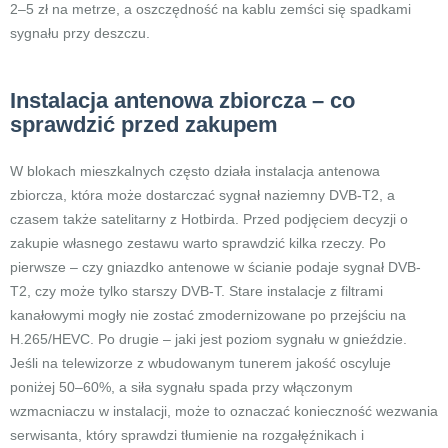
2–5 zł na metrze, a oszczędność na kablu zemści się spadkami
sygnału przy deszczu.
Instalacja antenowa zbiorcza – co
sprawdzić przed zakupem
W blokach mieszkalnych często działa instalacja antenowa
zbiorcza, która może dostarczać sygnał naziemny DVB-T2, a
czasem także satelitarny z Hotbirda. Przed podjęciem decyzji o
zakupie własnego zestawu warto sprawdzić kilka rzeczy. Po
pierwsze – czy gniazdko antenowe w ścianie podaje sygnał DVB-
T2, czy może tylko starszy DVB-T. Stare instalacje z filtrami
kanałowymi mogły nie zostać zmodernizowane po przejściu na
H.265/HEVC. Po drugie – jaki jest poziom sygnału w gnieździe.
Jeśli na telewizorze z wbudowanym tunerem jakość oscyluje
poniżej 50–60%, a siła sygnału spada przy włączonym
wzmacniaczu w instalacji, może to oznaczać konieczność wezwania
serwisanta, który sprawdzi tłumienie na rozgałęźnikach i