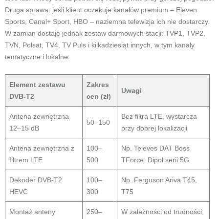
Druga sprawa: jeśli klient oczekuje kanałów premium – Eleven
Sports, Canal+ Sport, HBO – naziemna telewizja ich nie dostarczy.
W zamian dostaje jednak zestaw darmowych stacji: TVP1, TVP2,
TVN, Polsat, TV4, TV Puls i kilkadziesiąt innych, w tym kanały
tematyczne i lokalne.
Element zestawu
Zakres
Uwagi
DVB-T2
cen (zł)
Antena zewnętrzna
Bez filtra LTE, wystarcza
50–150
12–15 dB
przy dobrej lokalizacji
Antena zewnętrzna z
100–
Np. Televes DAT Boss
filtrem LTE
500
TForce, Dipol serii 5G
Dekoder DVB-T2
100–
Np. Ferguson Ariva T45,
HEVC
300
T75
Montaż anteny
250–
W zależności od trudności,