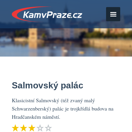
Salmovský palác
Klasicistní Salmovský (též zvaný malý
Schwarzenberský) palác je trojkřídlá budova na
Hradčanském náměstí.