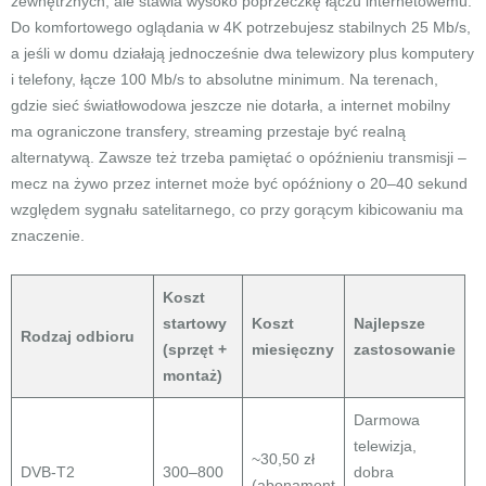
zewnętrznych, ale stawia wysoko poprzeczkę łączu internetowemu.
Do komfortowego oglądania w 4K potrzebujesz stabilnych 25 Mb/s,
a jeśli w domu działają jednocześnie dwa telewizory plus komputery
i telefony, łącze 100 Mb/s to absolutne minimum. Na terenach,
gdzie sieć światłowodowa jeszcze nie dotarła, a internet mobilny
ma ograniczone transfery, streaming przestaje być realną
alternatywą. Zawsze też trzeba pamiętać o opóźnieniu transmisji –
mecz na żywo przez internet może być opóźniony o 20–40 sekund
względem sygnału satelitarnego, co przy gorącym kibicowaniu ma
znaczenie.
Koszt
startowy
Koszt
Najlepsze
Rodzaj odbioru
(sprzęt +
miesięczny
zastosowanie
montaż)
Darmowa
telewizja,
~30,50 zł
DVB-T2
300–800
dobra
(abonament