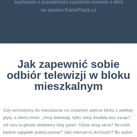
souhlasím s pravidelným zasíláním novinek o dění
na serveru KamvPraze.cz
Jak zapewnić sobie
odbiór telewizji w bloku
mieszkalnym
Gdy wchodzimy do mieszkania na czwartym piętrze bloku z wielkiej
płyty, a klient mówi: „chcę telewizję, tylko żeby działała bez zacięć",
od razu w głowie układamy listę pytań. Gdzie stoją okna? Ile osób
będzie oglądało jednocześnie? Jaki internet tu dochodzi? Bo wybór