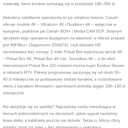
materiały, które średnio zamykają się w przedziale 180–350 zł.
Dekodery satelitarne operatorów to już odrębna historia. Canal+
oferuje modele 4K – Ultrabox+ 4K i Dualbox+ 4K – wyłącznie w
wynajmie, podobnie jak Canal+ BOX+ i Moduł CAM ECP. Jedynym
sprzętem tego operatora dostępnym na własność w ofercie prepaid
jest WiFiBox+ (Sagemcom DSIW74), czyli dekoder HD
sprzedawany bez umowy. Z kolei Polsat Box wypożycza sprzęt 4K
– Polsat Box 4K, Polsat Box 4K Lite, Soundbox 4K – a do ofert
internetowych Polsat Box GO czasami można kupić Evobox Stream
w sklepach RTV. Pakiety programowe zaczynają się od około 30–
40 zł miesięcznie za podstawowy zestaw kanałów, a rozbudowane
oferty z kanałami filmowymi i sportowymi potrafią sięgać 100–130 zł
miesięcznie.
Kto decyduje się na satelitę? Najczęściej osoby mieszkające w
domach jednorodzinnych na obrzeżach, gdzie sygnał naziemny
bywa słaby, a kablówka jeszcze nie dotarła. Także ci, którzy chcą
oglądać sport na żywo – bez abonamentu u operatora