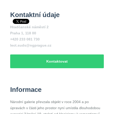
Kontaktní údaje
Hradčanské náměstí 2
Praha 1
,
118 00
+420 233 081 730
lect.suds@ngprague.cz
Kontaktovat
Informace
Národní galerie převzala objekt v roce 2004 a po
úpravách v části jeho prostor nyní umístila dlouhodobou