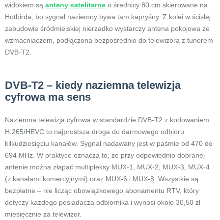
widokiem są
anteny satelitarne
o średnicy 80 cm skierowane na
Hotbirda, bo sygnał naziemny bywa tam kapryśny. Z kolei w ścisłej
zabudowie śródmiejskiej nierzadko wystarczy antena pokojowa ze
wzmacniaczem, podłączona bezpośrednio do telewizora z tunerem
DVB-T2.
DVB-T2 – kiedy naziemna telewizja
cyfrowa ma sens
Naziemna telewizja cyfrowa w standardzie DVB-T2 z kodowaniem
H.265/HEVC to najprostsza droga do darmowego odbioru
kilkudziesięciu kanałów. Sygnał nadawany jest w paśmie od 470 do
694 MHz. W praktyce oznacza to, że przy odpowiednio dobranej
antenie można złapać multipleksy MUX-1, MUX-2, MUX-3, MUX-4
(z kanałami komercyjnymi) oraz MUX-6 i MUX-8. Wszystkie są
bezpłatne – nie licząc obowiązkowego abonamentu RTV, który
dotyczy każdego posiadacza odbiornika i wynosi około 30,50 zł
miesięcznie za telewizor.