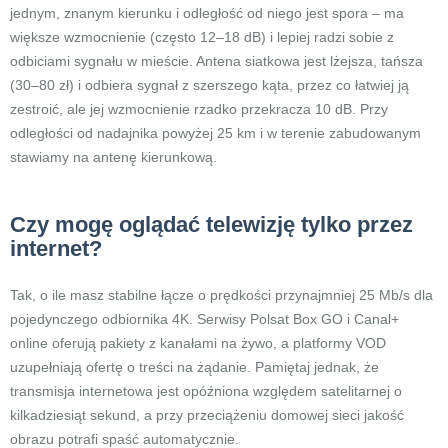
jednym, znanym kierunku i odległość od niego jest spora – ma
większe wzmocnienie (często 12–18 dB) i lepiej radzi sobie z
odbiciami sygnału w mieście. Antena siatkowa jest lżejsza, tańsza
(30–80 zł) i odbiera sygnał z szerszego kąta, przez co łatwiej ją
zestroić, ale jej wzmocnienie rzadko przekracza 10 dB. Przy
odległości od nadajnika powyżej 25 km i w terenie zabudowanym
stawiamy na antenę kierunkową.
Czy mogę oglądać telewizję tylko przez
internet?
Tak, o ile masz stabilne łącze o prędkości przynajmniej 25 Mb/s dla
pojedynczego odbiornika 4K. Serwisy Polsat Box GO i Canal+
online oferują pakiety z kanałami na żywo, a platformy VOD
uzupełniają ofertę o treści na żądanie. Pamiętaj jednak, że
transmisja internetowa jest opóźniona względem satelitarnej o
kilkadziesiąt sekund, a przy przeciążeniu domowej sieci jakość
obrazu potrafi spaść automatycznie.