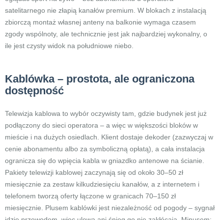
satelitarnego nie złapią kanałów premium. W blokach z instalacją
zbiorczą montaż własnej anteny na balkonie wymaga czasem
zgody wspólnoty, ale technicznie jest jak najbardziej wykonalny, o
ile jest czysty widok na południowe niebo.
Kablówka – prostota, ale ograniczona
dostępność
Telewizja kablowa to wybór oczywisty tam, gdzie budynek jest już
podłączony do sieci operatora – a więc w większości bloków w
mieście i na dużych osiedlach. Klient dostaje dekoder (zazwyczaj w
cenie abonamentu albo za symboliczną opłatą), a cała instalacja
ogranicza się do wpięcia kabla w gniazdko antenowe na ścianie.
Pakiety telewizji kablowej zaczynają się od około 30–50 zł
miesięcznie za zestaw kilkudziesięciu kanałów, a z internetem i
telefonem tworzą oferty łączone w granicach 70–150 zł
miesięcznie. Plusem kablówki jest niezależność od pogody – sygnał
idzie przewodem, więc ulewa ani śnieg go nie zakłócają. Minusem: