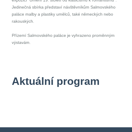
expozici "Umění 19. století od klasicismu k romantismu".
Jedinečná sbírka představí návštěvníkům Salmovského
paláce malby a plastiky umělců, také německých nebo
rakouských.
Přízemí Salmovského paláce je vyhrazeno proměnným
výstavám.
Aktuální program