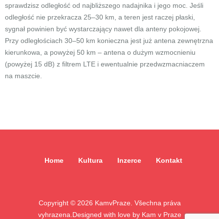
sprawdzisz odległość od najbliższego nadajnika i jego moc. Jeśli
odległość nie przekracza 25–30 km, a teren jest raczej płaski,
sygnał powinien być wystarczający nawet dla anteny pokojowej.
Przy odległościach 30–50 km konieczna jest już antena zewnętrzna
kierunkowa, a powyżej 50 km – antena o dużym wzmocnieniu
(powyżej 15 dB) z filtrem LTE i ewentualnie przedwzmacniaczem
na maszcie.
Home
Kultura
Inzerce
Kontakt
Copyright ©
2026
KamvPraze. Všechna práva
vyhrazena.
Designed with love by
Kam v Praze