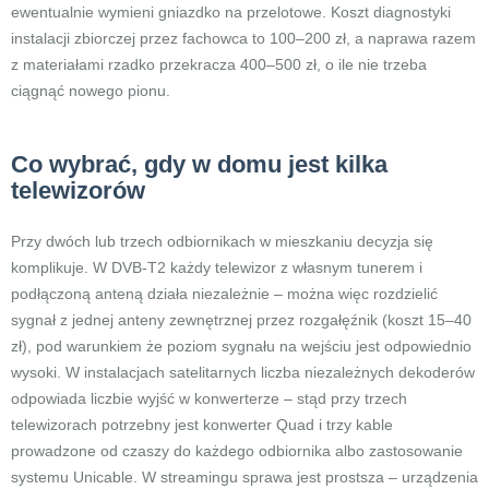
ewentualnie wymieni gniazdko na przelotowe. Koszt diagnostyki
instalacji zbiorczej przez fachowca to 100–200 zł, a naprawa razem
z materiałami rzadko przekracza 400–500 zł, o ile nie trzeba
ciągnąć nowego pionu.
Co wybrać, gdy w domu jest kilka
telewizorów
Przy dwóch lub trzech odbiornikach w mieszkaniu decyzja się
komplikuje. W DVB-T2 każdy telewizor z własnym tunerem i
podłączoną anteną działa niezależnie – można więc rozdzielić
sygnał z jednej anteny zewnętrznej przez rozgałęźnik (koszt 15–40
zł), pod warunkiem że poziom sygnału na wejściu jest odpowiednio
wysoki. W instalacjach satelitarnych liczba niezależnych dekoderów
odpowiada liczbie wyjść w konwerterze – stąd przy trzech
telewizorach potrzebny jest konwerter Quad i trzy kable
prowadzone od czaszy do każdego odbiornika albo zastosowanie
systemu Unicable. W streamingu sprawa jest prostsza – urządzenia