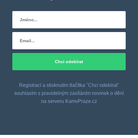
Registrací a stisknutím tlačítka "Chci odebírat"
souhlasím s pravidelným zasíláním novinek o dění
na serveru KamvPraze.cz