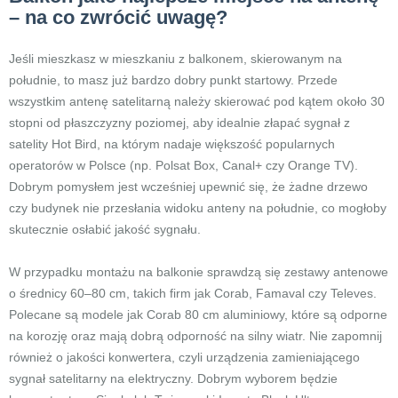
– na co zwrócić uwagę?
Jeśli mieszkasz w mieszkaniu z balkonem, skierowanym na
południe, to masz już bardzo dobry punkt startowy. Przede
wszystkim antenę satelitarną należy skierować pod kątem około 30
stopni od płaszczyzny poziomej, aby idealnie złapać sygnał z
satelity Hot Bird, na którym nadaje większość popularnych
operatorów w Polsce (np. Polsat Box, Canal+ czy Orange TV).
Dobrym pomysłem jest wcześniej upewnić się, że żadne drzewo
czy budynek nie przesłania widoku anteny na południe, co mogłoby
skutecznie osłabić jakość sygnału.
W przypadku montażu na balkonie sprawdzą się zestawy antenowe
o średnicy 60–80 cm, takich firm jak Corab, Famaval czy Televes.
Polecane są modele jak Corab 80 cm aluminiowy, które są odporne
na korozję oraz mają dobrą odporność na silny wiatr. Nie zapomnij
również o jakości konwertera, czyli urządzenia zamieniającego
sygnał satelitarny na elektryczny. Dobrym wyborem będzie