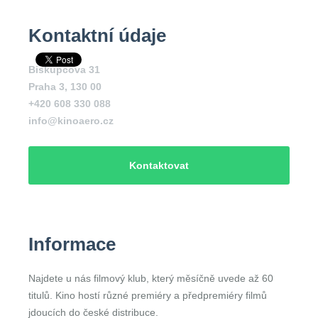
Kontaktní údaje
Biskupcova 31
Praha 3
,
130 00
+420 608 330 088
info@kinoaero.cz
Kontaktovat
Informace
Najdete u nás filmový klub, který měsíčně uvede až 60
titulů. Kino hostí různé premiéry a předpremiéry filmů
jdoucích do české distribuce.