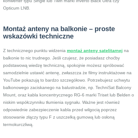
konwerter typu Single lub Twin marki Inverto Black Ultra czy
Opticum LNB.
Montaż anteny na balkonie – proste
wskazówki techniczne
Z technicznego punktu widzenia
montaż anteny satelitarnej
na
balkonie to nic trudnego. Jeśli czujesz, że posiadasz choćby
podstawową wiedzę techniczną, spokojnie możesz spróbować
samodzielnie ustawić antenę, zwłaszcza że filmy instruktażowe na
YouTube pokazują to bardzo szczegółowo. Potrzebujesz uchwytu
balkonowego zaciskanego na balustradzie, np. TechniSat Balcony
Mount, oraz kabla koncentrycznego RG-6 marki Triset lub Belden o
niskim współczynniku tłumienia sygnału. Ważne jest również
odpowiednie zabezpieczenie kabla przed wilgocią poprzez
stosowanie złączy typu F z uszczelką gumową lub osłoną
termokurczliwą.