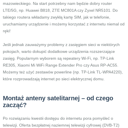
mazowieckiego. Na start potrzebny nam będzie dobry router
LTE/5G, np. Huawei B818, ZTE MC801A czy Zyxel NR5101. Do
takiego routera wkładamy zwykłą kartę SIM, jak w telefonie,
uruchamiamy urządzenie i możemy korzystać z internetu niemal od
ręki!
Jeśli jednak zauważymy problemy z zasięgiem sieci w niektórych
pokojach, warto dokupić dodatkowe urządzenia rozszerzające
zasięg. Popularnym wyborem są repeatery Wi-Fi, np. TP-Link
RE305, Xiaomi Mi WiFi Range Extender Pro czy Asus RP-AC55.
Możemy też użyć zestawów powerline (np. TP-Link TL-WPA4220),
które rozprowadzają internet po sieci elektrycznej domu.
Montaż anteny satelitarnej – od czego
zacząć?
Po rozwiązaniu kwestii dostępu do internetu pora pomyśleć o
telewizji. Oferta bezpłatnej naziemnej telewizji cyfrowej (DVB-T2)