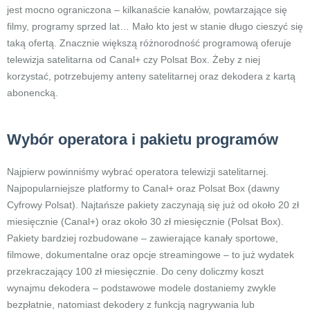
jest mocno ograniczona – kilkanaście kanałów, powtarzające się
filmy, programy sprzed lat… Mało kto jest w stanie długo cieszyć się
taką ofertą. Znacznie większą różnorodność programową oferuje
telewizja satelitarna od Canal+ czy Polsat Box. Żeby z niej
korzystać, potrzebujemy anteny satelitarnej oraz dekodera z kartą
abonencką.
Wybór operatora i pakietu programów
Najpierw powinniśmy wybrać operatora telewizji satelitarnej.
Najpopularniejsze platformy to Canal+ oraz Polsat Box (dawny
Cyfrowy Polsat). Najtańsze pakiety zaczynają się już od około 20 zł
miesięcznie (Canal+) oraz około 30 zł miesięcznie (Polsat Box).
Pakiety bardziej rozbudowane – zawierające kanały sportowe,
filmowe, dokumentalne oraz opcje streamingowe – to już wydatek
przekraczający 100 zł miesięcznie. Do ceny doliczmy koszt
wynajmu dekodera – podstawowe modele dostaniemy zwykle
bezpłatnie, natomiast dekodery z funkcją nagrywania lub