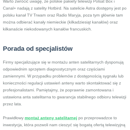
Warto zwrócić uwagę, że polskie pakiety telewizji Polsat Box i
Canal+ nadają z satelity Hotbird. Na satelicie Astra dostępny jest po
polsku kanał TV Trwam oraz Radio Maryja, poza tym głównie tam
można odbierać kanały niemieckie (kilkadziesiąt kanałów) oraz
kilkanaście niekodowanych kanałów francuskich.
Porada od specjalistów
Firmy specjalizujące się w montażu anten satelitarnych dysponują
odpowiednim sprzętem diagnostycznym oraz częściami
zamiennymi. W przypadku problemów z dostępnością sygnału lub
konieczności regulacji ustawień anteny warto skontaktować się z
profesjonalistami. Pamiętajmy, że poprawnie zamontowana i
ustawiona anta satelitarna to gwarancja stabilnego odbioru telewizji
przez lata.
Prawidłowy
montaż anteny satelitarnej
po przeprowadzce to
inwestycja, która pozwoli nam cieszyć się bogatą ofertą telewizyjną