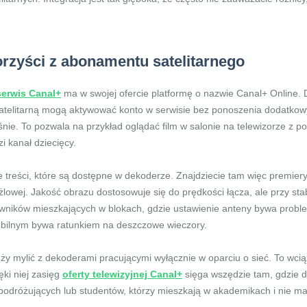
orzyści z abonamentu satelitarnego
serwis Canal+
ma w swojej ofercie platformę o nazwie Canal+ Online. 
satelitarną mogą aktywować konto w serwisie bez ponoszenia dodatkow
nie. To pozwala na przykład oglądać film w salonie na telewizorze z
i kanał dziecięcy.
 treści, które są dostępne w dekoderze. Znajdziecie tam więc premiery
żużlowej. Jakość obrazu dostosowuje się do prędkości łącza, ale przy s
kowników mieszkających w blokach, gdzie ustawienie anteny bywa prob
mobilnym bywa ratunkiem na deszczowe wieczory.
ży mylić z dekoderami pracującymi wyłącznie w oparciu o sieć. To wcią
ęki niej zasięg
oferty telewizyjnej Canal+
sięga wszędzie tam, gdzie d
podróżujących lub studentów, którzy mieszkają w akademikach i nie ma