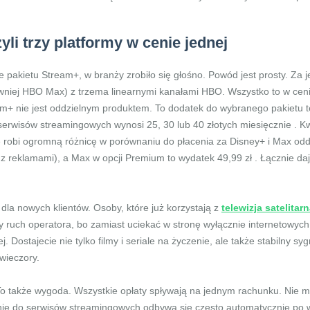
li trzy platformy w cenie jednej
 pakietu Stream+, w branży zrobiło się głośno. Powód jest prosty. Za 
niej HBO Max) z trzema linearnymi kanałami HBO. Wszystko to w cenie, 
m+ nie jest oddzielnym produktem. To dodatek do wybranego pakietu t
 serwisów streamingowych wynosi 25, 30 lub 40 złotych miesięcznie . K
 robi ogromną różnicę w porównaniu do płacenia za Disney+ i Max odd
 z reklamami), a Max w opcji Premium to wydatek 49,99 zł . Łącznie da
 dla nowych klientów. Osoby, które już korzystają z
telewizja satelitar
ruch operatora, bo zamiast uciekać w stronę wyłącznie internetowych p
 Dostajecie nie tylko filmy i seriale na życzenie, ale także stabilny sygn
wieczory.
To także wygoda. Wszystkie opłaty spływają na jednym rachunku. Nie m
nie do serwisów streamingowych odbywa się często automatycznie po w