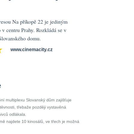
resou Na příkopě 22 je jediným
 v centru Prahy. Rozkládá se v
 Slovanského domu.
www.cinemacity.cz
e
í multiplexu Slovanský dům zajišťuje
ěvnosti, třebaže později vystavěná
nivců odlákala.
ě najdete 10 kinosálů, ve třech je možná
.