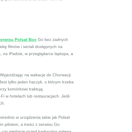
serwisu Polsat Box
Go bez żadnych
kę filmów i seriali dostępnych na
, na iPadzie, w przeglądarce laptopa, a
j. Wyjeżdżając na wakacje do Chorwacji
est tylko jeden haczyk, o którym trzeba
rzy komórkowi traktują
Fi w hotelach lub restauracjach. Jeśli
ch.
rednio w urządzenia takie jak Polsat
m pilotem, a treści z serwisu Go
, czy siedzicie przed tradycyjną anteną,