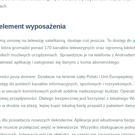
kach.
y element wyposażenia
ną umowę na telewizję satelitarną, dostaje coś jeszcze. To dostęp do
 która gromadzi ponad 170 kanałów telewizyjnych oraz ogromną bibliote
stkich możliwych urządzeniach. Sprawdzicie je na telefonie z Androidem
talować aplikację i zalogować się danymi z konta abonenckiego.
treści poza domem. Działacie na terenie całej Polski i Unii Europejskie
stęp do polskich kanałów informacyjnych, sportowych i rozrywkowych. J
w sieciach komórkowych potrafi solidnie nadszarpnąć budżet. Operato
iej przepływności. Dlatego bezpieczniej jest korzystać z lokalnego Wi-
 w drodze na plażę, lepiej kupić lokalną kartę prepaid z pakietem dany
a dla posiadaczy nowszych dekoderów. Aplikacja jest wbudowana bezpoś
 musicie przełączać wejść w telewizorze. Wszystko obsługujecie jedny
itarnych. Integracja jest tak głęboka, że często nie zauważacie różnicy