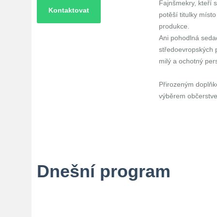
Fajnšmekry, kteří s
Kontaktovat
potěší titulky míst
produkce.
Ani pohodlná sedad
středoevropských p
milý a ochotný per
Přirozeným doplňke
výběrem občerstve
Dnešní program