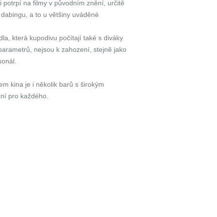
i potrpí na filmy v původním znění, určitě
o dabingu, a to u většiny uváděné
la, která kupodivu počítají také s diváky
arametrů, nejsou k zahození, stejně jako
sonál.
m kina je i několik barů s širokým
ní pro každého.