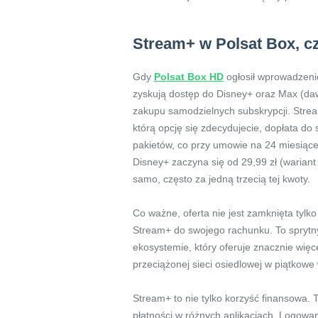
Stream+ w Polsat Box, czy
Gdy
Polsat Box HD
ogłosił wprowadzenie
zyskują dostęp do Disney+ oraz Max (daw
zakupu samodzielnych subskrypcji. Strea
którą opcję się zdecydujecie, dopłata do
pakietów, co przy umowie na 24 miesiące
Disney+ zaczyna się od 29,99 zł (wariant
samo, często za jedną trzecią tej kwoty.
Co ważne, oferta nie jest zamknięta tylko
Stream+ do swojego rachunku. To sprytny 
ekosystemie, który oferuje znacznie więcej.
przeciążonej sieci osiedlowej w piątkowe 
Stream+ to nie tylko korzyść finansowa. 
płatności w różnych aplikacjach. Logowa