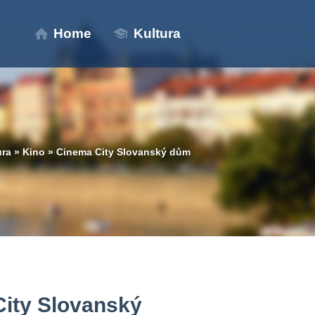
Home
Kultura
ura
»
Kino
»
Cinema City Slovanský dům
ity Slovanský