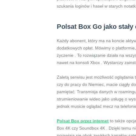
szukania loginów i haseł w starych notat
Polsat Box Go jako stał
Każdy abonent, który ma na koncie aktyw
dodatkowych opłat. Mówimy o platformie,
życzenie . To rozwiązanie działa na wszy
nawet na konsoli Xbox . Wystarczy zains
Zaletą serwisu jest możliwość oglądania 
czy do pracy do Niemiec, macie ciągły do
pamiętać. Transmisja danych w roamingu 
strumieniowanie wideo jako usługę o wysok
jednak musicie oglądać mecz na telefonie
Polsat Box przez internet
to także opcj
Box 4K czy Soundbox 4K . Dzięki temu nie
pojawiają się obok zwykłych kanałów satel