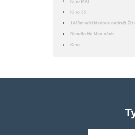
Kino MAT
Kino 35
1435mm/Nákladové nádraží Žiž
Divadlo Na Maninách
Kino
T