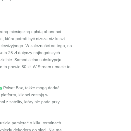
jedną miesięczną opłatą abonenci
która potrafi być niższa niż koszt
elewizyjnego. W zależności od tego, na
wota 25 zł dotyczy najbogatszych
zielnie. Samodzielna subskrypcja
je to prawie 80 zł. W Stream+ macie to
na
Polsat Box, także mogą dodać
latform, klienci zostają w
ał z satelity, który nie pada przy
usicie pamiętać o kilku terminach
pięciu dekodera do sieci. Nie ma