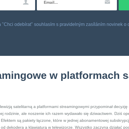
tka "Chci odebírat" souhlasím s pravidelným zasíláním novinek 
amingowe w platformach s
elewizją satelitarną a platformami streamingowymi przypominał decyzję
iej rodzinie, ale noszenie ich razem wydawało się dziwactwem. Dziś ope
. Efektem są pakiety łączone, które w jednej abonamentowej subskrypcji
m od dekodera a klawiaturą w telewizorze. Wszystko zaczyna działać 