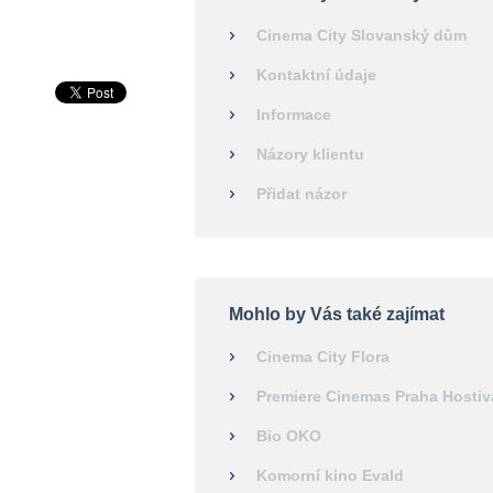
Cinema City Slovanský dům
Kontaktní údaje
Informace
Názory klientu
Přidat názor
Mohlo by Vás také zajímat
Cinema City Flora
Premiere Cinemas Praha Hostiv
Bio OKO
Komorní kino Evald