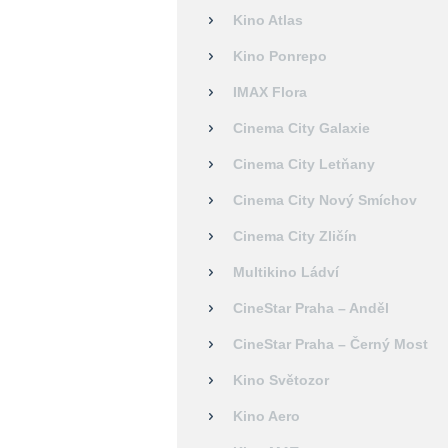
Kino Atlas
Kino Ponrepo
IMAX Flora
Cinema City Galaxie
Cinema City Letňany
Cinema City Nový Smíchov
Cinema City Zličín
Multikino Ládví
CineStar Praha – Anděl
CineStar Praha – Černý Most
Kino Světozor
Kino Aero