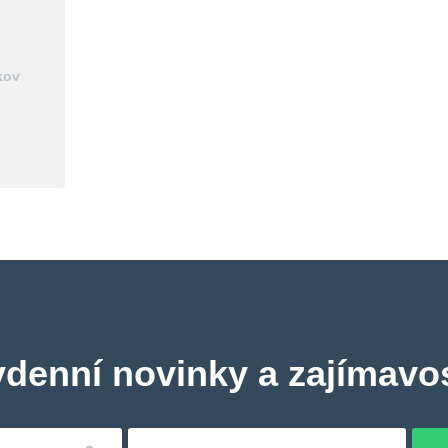
kov
ydenní novinky a zajímavos