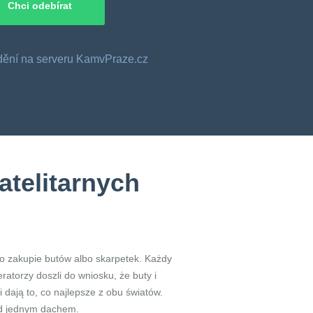
o dění na serveru KamvPraze.cz
atelitarnych
 o zakupie butów albo skarpetek. Każdy
ratorzy doszli do wniosku, że buty i
 dają to, co najlepsze z obu światów.
pod jednym dachem.