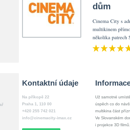
dům
Cinema City s ad
multikinem přímo
několika patrech
Kontaktní údaje
Informac
Na příkopě 22
Už samotné umístěn
Praha 1
,
110 00
úspěch co do návšt
ař
+420 255 742 021
multikina část příz
info@cinemacity-imax.cz
Ve Slovanském dom
i projekce 3D filmů