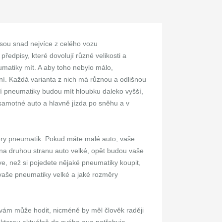
jsou snad nejvíce z celého vozu
ředpisy, které dovolují různé velikosti a
matiky mít. A aby toho nebylo málo,
mní. Každá varianta z nich má různou a odlišnou
ní pneumatiky budou mít hloubku daleko vyšší,
 samotné auto a hlavně jízda po sněhu a v
měry pneumatik. Pokud máte malé auto, vaše
a druhou stranu auto velké, opět budou vaše
e, než si pojedete nějaké pneumatiky koupit,
 vaše pneumatiky velké a jaké rozměry
 vám může hodit, nicméně by měl člověk raději