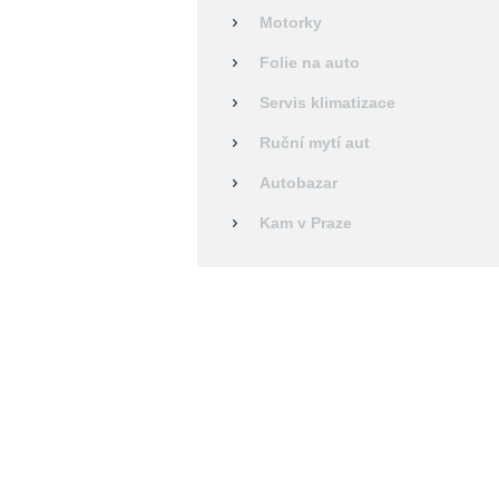
Motorky
Folie na auto
Servis klimatizace
Ruční mytí aut
Autobazar
Kam v Praze