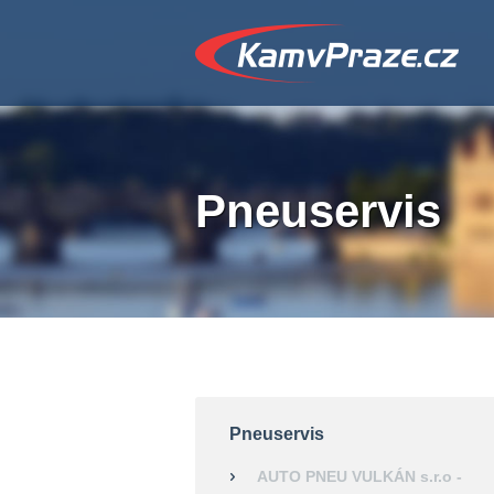
Pneuservis
Pneuservis
AUTO PNEU VULKÁN s.r.o -