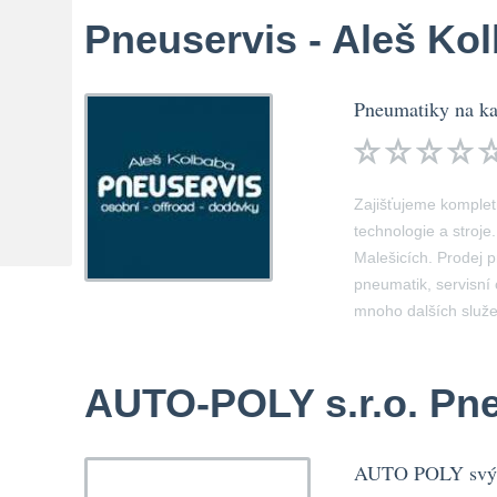
Pneuservis - Aleš Ko
Pneumatiky na k
Zajišťujeme komplet
technologie a stroje
Malešicích. Prodej 
pneumatik, servisní
mnoho dalších služe
AUTO-POLY s.r.o. Pn
AUTO POLY svým 