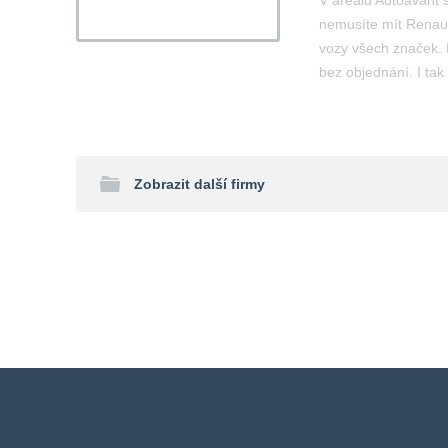
V areálu Autoavant 
nemusíte mít Renaul
vozy všech značek. 
bez objednání. I tak
Zobrazit další firmy