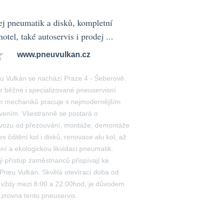
ej pneumatik a disků, kompletní
otel, také autoservis i prodej ...
www.pneuvulkan.cz
eu Vulkán se nachází Praze 4 - Šeberově.
e běžné i specializované pneuservisní
ým mechaniků pracuje s nejmodernějším
vením. Všestranně se postará o
vozu od přezouvání, montáže, demontáže
s čištění kol i disků, renovace alu kol, až
í a ekologickou likvidaci pneumatik.
ý přístup zaměstnanců přispívají ke
 Pneu Vulkán. Skvělá otevírací doba od
 vždy mezi 8:00 a 22:00hod, je důvodem
t zrovna tento pneuservis.