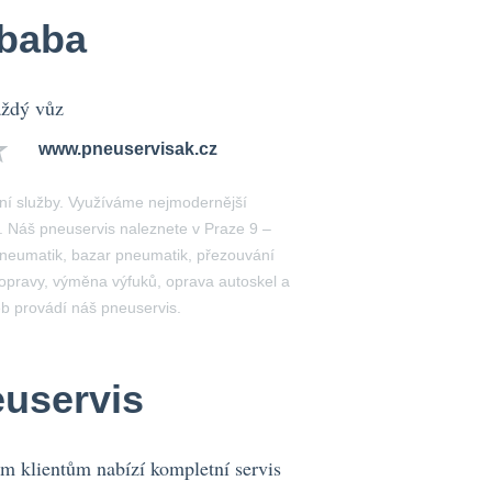
lbaba
aždý vůz
www.pneuservisak.cz
ní služby. Využíváme nejmodernější
.. Náš pneuservis naleznete v Praze 9 –
pneumatik, bazar pneumatik, přezouvání
 opravy, výměna výfuků, oprava autoskel a
b provádí náš pneuservis.
euservis
klientům nabízí kompletní servis