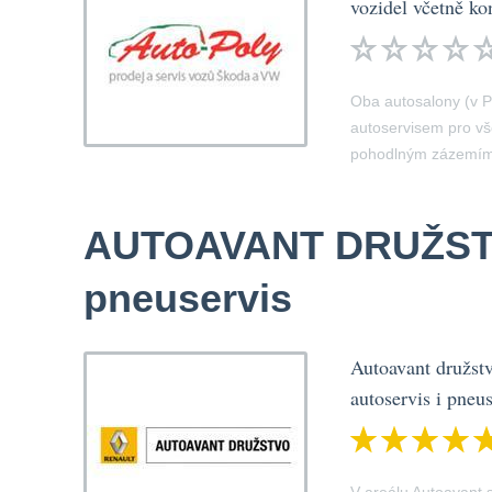
vozidel včetně kon
Oba autosalony (v P
autoservisem pro vš
pohodlným zázemím 
AUTOAVANT DRUŽST
pneuservis
Autoavant družstv
autoservis i pneu