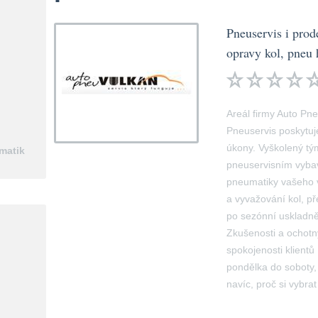
Pneuservis i prod
opravy kol, pneu h
Areál firmy Auto Pn
Pneuservis poskytuj
úkony. Vyškolený t
matik
pneuservisním vyba
pneumatiky vašeho 
a vyvažování kol, pře
po sezónní uskladněn
Zkušenosti a ochotn
spokojenosti klientů
pondělka do soboty,
navíc, proč si vybra