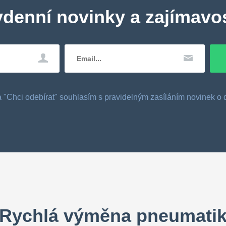
ydenní novinky a zajímavos
tka "Chci odebírat" souhlasím s pravidelným zasíláním novinek 
Rychlá výměna pneumati