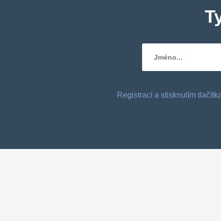
T
Registrací a stisknutím tlačí