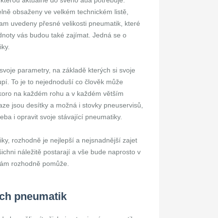
 kterou aktuálně do svého aua potřebuje.
elně obsaženy ve velkém technickém listě,
am uvedeny přesné velikosti pneumatik, které
dnoty vás budou také zajímat. Jedná se o
iky.
voje parametry, na základě kterých si svoje
pí. To je to nejednoduší co člověk může
skoro na každém rohu a v každém větším
raze jsou desítky a možná i stovky pneuservisů,
ba i opravit svoje stávající pneumatiky.
y, rozhodně je nejlepší a nejsnadnější zajet
ichni náležitě postarají a vše bude naprosto v
é vám rozhodně pomůže.
ích pneumatik