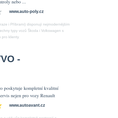
troly nebo ...
www.auto-poly.cz
raze i Příbrami) disponují nejmodernějším
echny typy vozů Škoda i Volkswagen s
pro klienty.
VO -
o poskytuje kompletní kvalitní
servis nejen pro vozy Renault
www.autoavant.cz