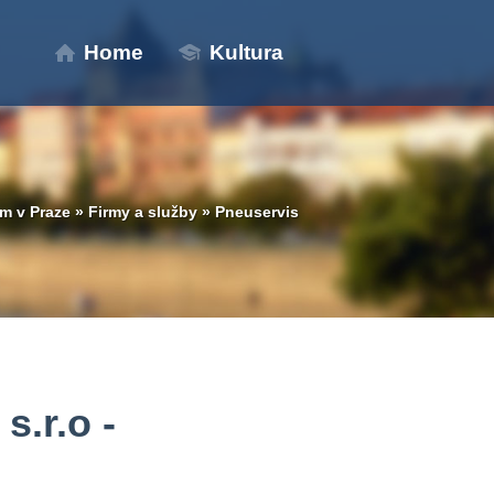
Home
Kultura
m v Praze
»
Firmy a služby
»
Pneuservis
.r.o -