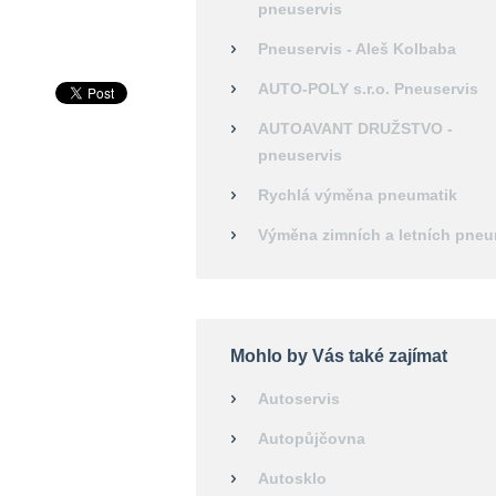
pneuservis
Pneuservis - Aleš Kolbaba
AUTO-POLY s.r.o. Pneuservis
AUTOAVANT DRUŽSTVO -
pneuservis
Rychlá výměna pneumatik
Výměna zimních a letních pneu
Mohlo by Vás také zajímat
Autoservis
Autopůjčovna
Autosklo