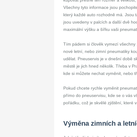
kupovat přesně ten rozměr a velikost,
Všechny tyto informace jsou pochopit
který každé auto rozhodně má. Jsou t
jsou uvedeny v palcích a další dvě ho
maximální výšku a šířku vaši pneumat
Tím pádem si člověk vymezí všechny s
nové letní, nebo zimní pneumatiky kou
udělat. Pneuservis je v dnešní době 
městě je jich hned několik. Třeba v P
kde si můžete nechat vyměnit, nebo tře
Pokud chcete rychle vyměnit pneumatik
přímo do pneuservisu, kde se o vás vš
pořádku, což je skvělé zjištění, kter
Výměna zimních a letn