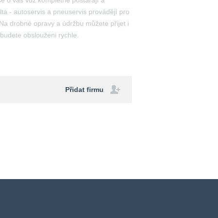
se o váš vůz kompletně postarají a
ta - autoservis a pneuservis provádějí pro
Na drobné opravy a údržbu můžete přijet i
 budete obslouženi rychle.
Přidat firmu