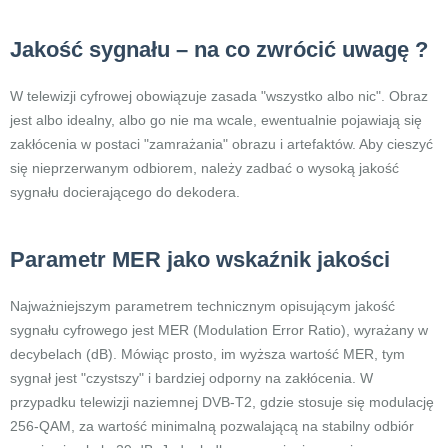
Jakość sygnału – na co zwrócić uwagę ?
W telewizji cyfrowej obowiązuje zasada "wszystko albo nic". Obraz
jest albo idealny, albo go nie ma wcale, ewentualnie pojawiają się
zakłócenia w postaci "zamrażania" obrazu i artefaktów. Aby cieszyć
się nieprzerwanym odbiorem, należy zadbać o wysoką jakość
sygnału docierającego do dekodera.
Parametr MER jako wskaźnik jakości
Najważniejszym parametrem technicznym opisującym jakość
sygnału cyfrowego jest MER (Modulation Error Ratio), wyrażany w
decybelach (dB). Mówiąc prosto, im wyższa wartość MER, tym
sygnał jest "czystszy" i bardziej odporny na zakłócenia. W
przypadku telewizji naziemnej DVB-T2, gdzie stosuje się modulację
256-QAM, za wartość minimalną pozwalającą na stabilny odbiór