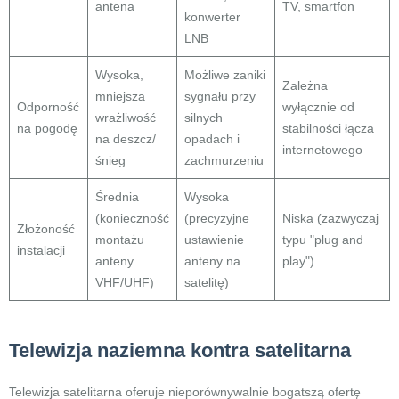
antena
TV, smartfon
konwerter
LNB
Wysoka,
Możliwe zaniki
Zależna
mniejsza
sygnału przy
Odporność
wyłącznie od
wrażliwość
silnych
na pogodę
stabilności łącza
na deszcz/
opadach i
internetowego
śnieg
zachmurzeniu
Średnia
Wysoka
(konieczność
(precyzyjne
Niska (zazwyczaj
Złożoność
montażu
ustawienie
typu "plug and
instalacji
anteny
anteny na
play")
VHF/UHF)
satelitę)
Telewizja naziemna kontra satelitarna
Telewizja satelitarna oferuje nieporównywalnie bogatszą ofertę