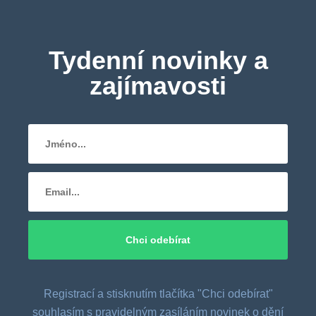
Tydenní novinky a
zajímavosti
Registrací a stisknutím tlačítka "Chci odebírat"
souhlasím s pravidelným zasíláním novinek o dění