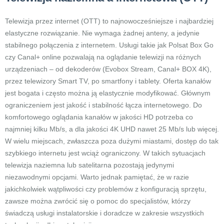
Telewizja przez internet (OTT) to najnowocześniejsze i najbardziej
elastyczne rozwiązanie. Nie wymaga żadnej anteny, a jedynie
stabilnego połączenia z internetem. Usługi takie jak Polsat Box Go
czy Canal+ online pozwalają na oglądanie telewizji na różnych
urządzeniach – od dekoderów (Evobox Stream, Canal+ BOX 4K),
przez telewizory Smart TV, po smartfony i tablety. Oferta kanałów
jest bogata i często można ją elastycznie modyfikować. Głównym
ograniczeniem jest jakość i stabilność łącza internetowego. Do
komfortowego oglądania kanałów w jakości HD potrzeba co
najmniej kilku Mb/s, a dla jakości 4K UHD nawet 25 Mb/s lub więcej.
W wielu miejscach, zwłaszcza poza dużymi miastami, dostęp do tak
szybkiego internetu jest wciąż ograniczony. W takich sytuacjach
telewizja naziemna lub satelitarna pozostają jedynymi
niezawodnymi opcjami. Warto jednak pamiętać, że w razie
jakichkolwiek wątpliwości czy problemów z konfiguracją sprzętu,
zawsze można zwrócić się o pomoc do specjalistów, którzy
świadczą usługi instalatorskie i doradcze w zakresie wszystkich