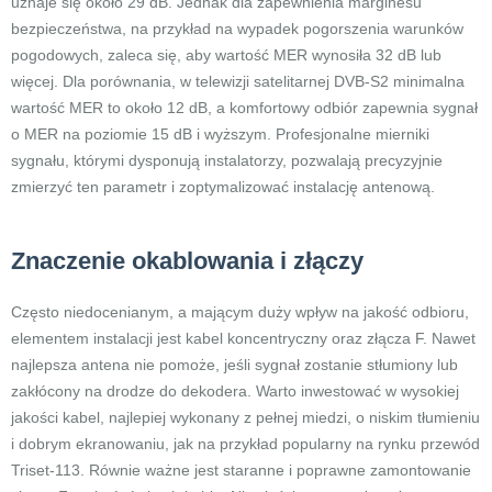
uznaje się około 29 dB. Jednak dla zapewnienia marginesu
bezpieczeństwa, na przykład na wypadek pogorszenia warunków
pogodowych, zaleca się, aby wartość MER wynosiła 32 dB lub
więcej. Dla porównania, w telewizji satelitarnej DVB-S2 minimalna
wartość MER to około 12 dB, a komfortowy odbiór zapewnia sygnał
o MER na poziomie 15 dB i wyższym. Profesjonalne mierniki
sygnału, którymi dysponują instalatorzy, pozwalają precyzyjnie
zmierzyć ten parametr i zoptymalizować instalację antenową.
Znaczenie okablowania i złączy
Często niedocenianym, a mającym duży wpływ na jakość odbioru,
elementem instalacji jest kabel koncentryczny oraz złącza F. Nawet
najlepsza antena nie pomoże, jeśli sygnał zostanie stłumiony lub
zakłócony na drodze do dekodera. Warto inwestować w wysokiej
jakości kabel, najlepiej wykonany z pełnej miedzi, o niskim tłumieniu
i dobrym ekranowaniu, jak na przykład popularny na rynku przewód
Triset-113. Równie ważne jest staranne i poprawne zamontowanie