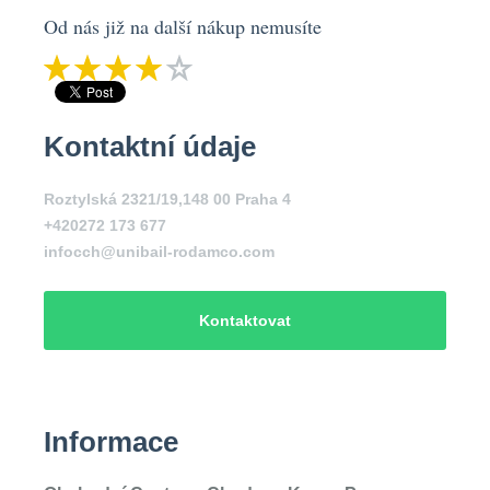
Od nás již na další nákup nemusíte
Kontaktní údaje
Roztylská 2321/19,148 00 Praha 4
+420272 173 677
infocch@unibail-rodamco.com
Kontaktovat
Informace