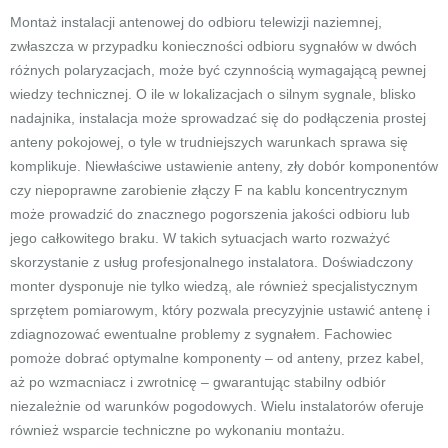
Montaż instalacji antenowej do odbioru telewizji naziemnej,
zwłaszcza w przypadku konieczności odbioru sygnałów w dwóch
różnych polaryzacjach, może być czynnością wymagającą pewnej
wiedzy technicznej. O ile w lokalizacjach o silnym sygnale, blisko
nadajnika, instalacja może sprowadzać się do podłączenia prostej
anteny pokojowej, o tyle w trudniejszych warunkach sprawa się
komplikuje. Niewłaściwe ustawienie anteny, zły dobór komponentów
czy niepoprawne zarobienie złączy F na kablu koncentrycznym
może prowadzić do znacznego pogorszenia jakości odbioru lub
jego całkowitego braku. W takich sytuacjach warto rozważyć
skorzystanie z usług profesjonalnego instalatora. Doświadczony
monter dysponuje nie tylko wiedzą, ale również specjalistycznym
sprzętem pomiarowym, który pozwala precyzyjnie ustawić antenę i
zdiagnozować ewentualne problemy z sygnałem. Fachowiec
pomoże dobrać optymalne komponenty – od anteny, przez kabel,
aż po wzmacniacz i zwrotnicę – gwarantując stabilny odbiór
niezależnie od warunków pogodowych. Wielu instalatorów oferuje
również wsparcie techniczne po wykonaniu montażu.