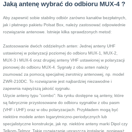
Jaką antenę wybrać do odbioru MUX-4 ?
Aby zapewnić sobie stabilny odbiór zarówno kanałów bezpłatnych,
jak i płatnego pakietu Polsat Box, należy zastosować odpowiednie
rozwiązanie antenowe. Istnieje kilka sprawdzonych metod:
Zastosowanie dwóch oddzielnych anten: Jednej anteny UHF
ustawionej w polaryzacji poziomej do odbioru MUX-1, MUX-2,
MUX-3 i MUX-6 oraz drugiej anteny VHF ustawionej w polaryzacji
pionowej do odbioru MUX-4. Sygnały z obu anten należy
zsumować za pomocą specjalnej zwrotnicy antenowej, np. model
ZWR-210DC. To rozwiązanie jest najbardziej niezawodne i
zapewnia najwyższą jakość sygnału.
Użycie anteny typu "combo": Na rynku dostępne są anteny, które
są fabrycznie przystosowane do odbioru sygnałów z obu pasm
(VHF i UHF) oraz w obu polaryzacjach. Przykładem mogą być
niektóre modele anten logarytmiczno-periodycznych lub
specjalistyczne konstrukcje, jak np. niektóre anteny marki Dipol czy
Telkom-Telmor. Takie rozwiązanie upraszcza instalację, ponieważ