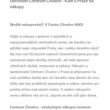
Obchodní Centrum Chodov - Kam v Praze na
nákupy
Skvělé nakupování? V Centru Chodov ANO!
Užijte si nákupy v jednom z největších a
nejvýznamnějších obchodních center, do kterého se
sjíždějí nejen obyvatelé Prahy, ale i celého širokého okolí!
Na více než 55 tisících metrech čtverečních jsme pro vás
nachystali nejen desítky obchodů, ale také spoustu
užitečných služeb, restaurací a zábavy. Nákupní a
společenské Centrum Chodov v Praze je připraveno na
vaši návštěvu každý den od časného rána dlouho do noci.
Vždy zde bez problémů zaparkujete a velkou výhodou je i
poloha přímo nad stanicí metra. V našem nákupním
centru děláme vše pro to, abyste se zde cítili jako doma.
Centrum Chodov - neobyčejné nákupní centrum