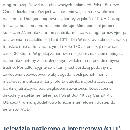
programową. Nawet w podstawowych pakietach Polsat Box czy
Canal+ liczba kanałów jest wielokrotnie większa niż w ofercie
naziemnej. Dostępne są również kanały w jakości 4K UHD, czego
telewizja naziemna na razie nie oferuje. Minusem jest jednak
konieczność montażu anteny satelitarnej, co wymaga precyzyjnego
ustawienia na satelitę Hot Bird 13°E. Dla Warszawy i okolic oznacza
to ustawienie anteny na azymut około 190 stopni i kąt elewacji
około 30 stopni. W gęstej zabudowie miejskiej znalezienie miejsca
na montaż anteny z niezakłóconym widokiem na południe bywa
trudne. Ponadto, sygnał satelitarny jest bardziej podatny na
zakłócenia spowodowane złą pogodą. Jeśli jednak mamy
możliwość montażu anteny, oferta satelitarna jest zazwyczaj
bardziej atrakcyjna pod względem zawartości. Nowoczesne
dekodery satelitarne, takie jak Polsat Box 4K czy Canal+ 4K
Ultrabox+, oferują dodatkowo funkcje internetowe i dostęp do
serwisów VOD.
Telewizja naziemna a internetowa (OTT)