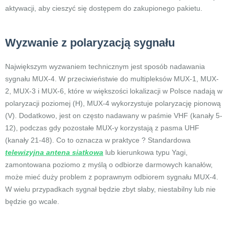
aktywacji, aby cieszyć się dostępem do zakupionego pakietu.
Wyzwanie z polaryzacją sygnału
Największym wyzwaniem technicznym jest sposób nadawania
sygnału MUX-4. W przeciwieństwie do multipleksów MUX-1, MUX-
2, MUX-3 i MUX-6, które w większości lokalizacji w Polsce nadają w
polaryzacji poziomej (H), MUX-4 wykorzystuje polaryzację pionową
(V). Dodatkowo, jest on często nadawany w paśmie VHF (kanały 5-
12), podczas gdy pozostałe MUX-y korzystają z pasma UHF
(kanały 21-48). Co to oznacza w praktyce ? Standardowa
telewizyjna antena siatkowa
lub kierunkowa typu Yagi,
zamontowana poziomo z myślą o odbiorze darmowych kanałów,
może mieć duży problem z poprawnym odbiorem sygnału MUX-4.
W wielu przypadkach sygnał będzie zbyt słaby, niestabilny lub nie
będzie go wcale.