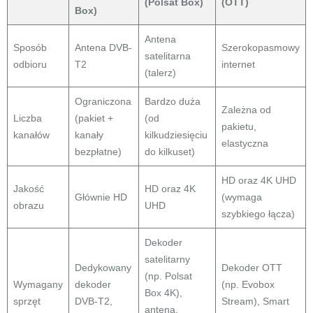
(Polsat Box)
(OTT)
Box)
Antena
Sposób
Antena DVB-
Szerokopasmowy
satelitarna
odbioru
T2
internet
(talerz)
Ograniczona
Bardzo duża
Zależna od
Liczba
(pakiet +
(od
pakietu,
kanałów
kanały
kilkudziesięciu
elastyczna
bezpłatne)
do kilkuset)
HD oraz 4K UHD
Jakość
HD oraz 4K
Głównie HD
(wymaga
obrazu
UHD
szybkiego łącza)
Dekoder
satelitarny
Dedykowany
Dekoder OTT
(np. Polsat
Wymagany
dekoder
(np. Evobox
Box 4K),
sprzęt
DVB-T2,
Stream), Smart
antena,