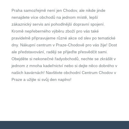
Praha samozřejmě není jen Chodov, ale nikde jinde
nenajdete více obchodů na jednom místě, lepší
zákaznický servis ani pohodlnější dopravní spojení.
Kromě nepřeberného výběru zboží pro vás také
pravidelně připravujeme různé akce od slev po tematické
dny. Nákupní centrum v Praze-Chodově pro vás žije! Dost
ale představování, raději se přijeďte přesvědčit sami.
Obejděte si nekonečné řadyobchodů, nechte se zkrášlit v
jednom z mnoha kadeřnictví nebo si dejte něco dobrého v
našich kavárnách! Navštivte obchodní Centrum Chodov v
Praze a užijte si svůj den naplno!