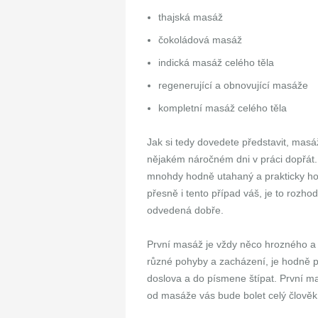
thajská masáž
čokoládová masáž
indická masáž celého těla
regenerující a obnovující masáže
kompletní masáž celého těla
Jak si tedy dovedete představit, masáž
nějakém náročném dni v práci dopřát. 
mnohdy hodně utahaný a prakticky ho b
přesně i tento případ váš, je to rozho
odvedená dobře.
První masáž je vždy něco hrozného a 
různé pohyby a zacházení, je hodně p
doslova a do písmene štípat. První ma
od masáže vás bude bolet celý člověk 