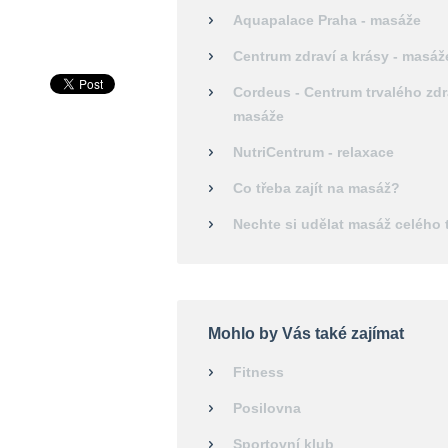
Aquapalace Praha - masáže
Centrum zdraví a krásy - masáž
Cordeus - Centrum trvalého zdr
masáže
NutriCentrum - relaxace
Co třeba zajít na masáž?
Nechte si udělat masáž celého 
Mohlo by Vás také zajímat
Fitness
Posilovna
Sportovní klub