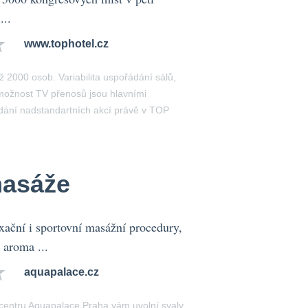
...
www.tophotel.cz
ž 2000 osob. Variabilita uspořádání sálů,
možnost TV přenosů jsou hlavními
dání nadstandartních akcí právě v TOP
masáže
axační i sportovní masážní procedury,
 aroma ...
aquapalace.cz
entru Aquapalace Praha vám uvolní svaly,