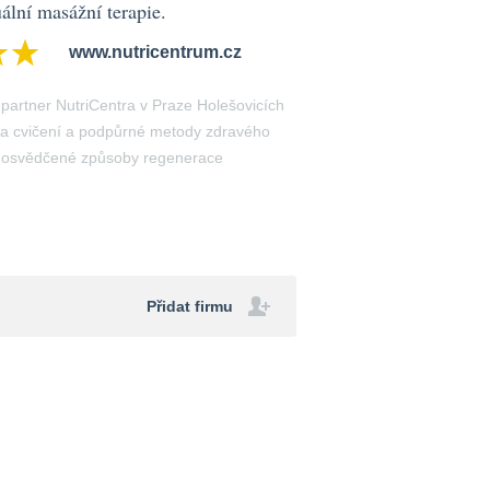
uální masážní terapie.
www.nutricentrum.cz
artner NutriCentra v Praze Holešovicích
na cvičení a podpůrné metody zdravého
na osvědčené způsoby regenerace
Přidat firmu