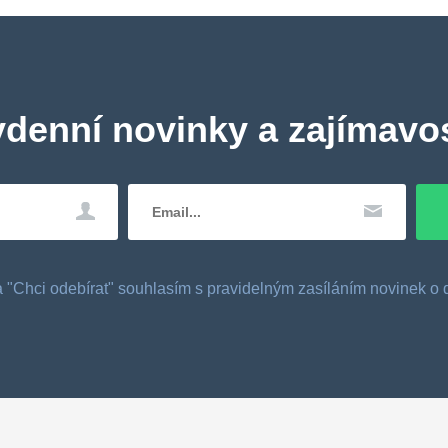
ydenní novinky a zajímavos
tka "Chci odebírat" souhlasím s pravidelným zasíláním novinek 