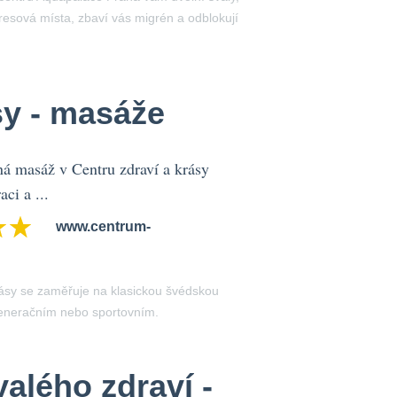
tresová místa, zbaví vás migrén a odblokují
sy - masáže
á masáž v Centru zdraví a krásy
aci a ...
www.centrum-
ásy se zaměřuje na klasickou švédskou
eneračním nebo sportovním.
alého zdraví -