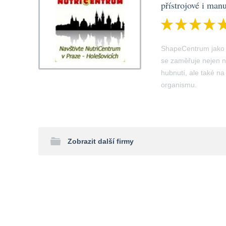
přístrojové i man
ShapeCentrum jako p
se zaměřuje nejen 
hubnutí, ale také 
organismu.
Zobrazit další firmy