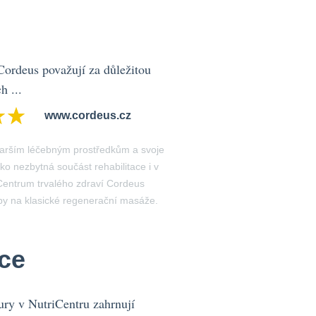
Cordeus považují za důležitou
h ...
www.cordeus.cz
tarším léčebným prostředkům a svoje
ko nezbytná součást rehabilitace i v
Centrum trvalého zdraví Cordeus
y na klasické regenerační masáže.
ace
ury v NutriCentru zahrnují