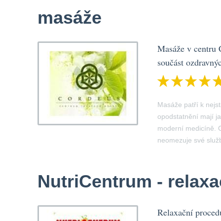
masáže
Masáže v centru 
součást ozdravnýc
Masáže patří k nejs
opodstatnění mají ja
moderní med​icíně. 
neomezuje své služb
NutriCentrum - relax
Relaxační proced