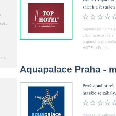
sálech a šestnácti 
e
aví -
Největší sál pojme a
výborná akustika a 
argumenty pro pořá
HOTELu Praha.
těla
Aquapalace Praha - 
Profesionální rel
masáže se zábaly,
Masáže ve wellnessc