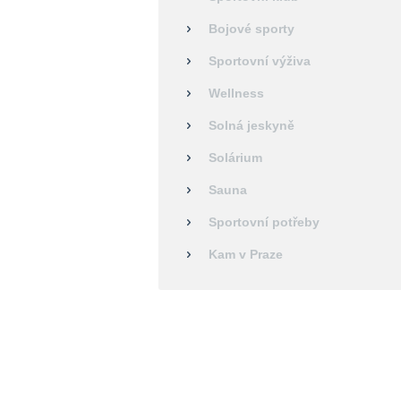
Bojové sporty
Sportovní výživa
Wellness
Solná jeskyně
Solárium
Sauna
Sportovní potřeby
Kam v Praze