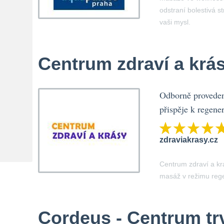
odstraní bolestivá s
vaši mysl.
Centrum zdraví a krá
Odborně proveden
přispěje k regener
zdraviakrasy.cz
Centrum zdraví a kr
masáž v režimu reg
Cordeus - Centrum trv