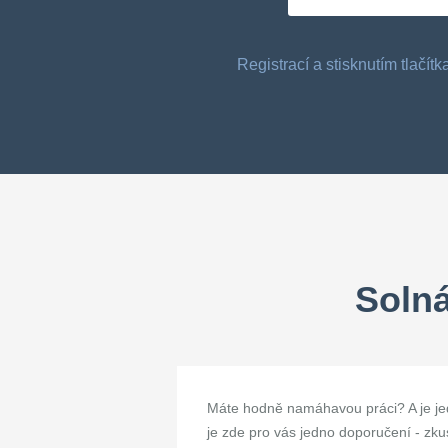
Registrací a stisknutím tlačí
Solná
Máte hodně namáhavou práci? A je jedn
je zde pro vás jedno doporučení - zkus