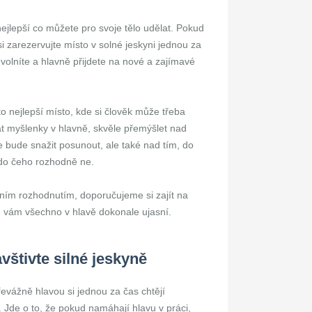
nejlepší co můžete pro svoje tělo udělat. Pokud
i zarezervujte místo v solné jeskyni jednou za
olníte a hlavně přijdete na nové a zajímavé
o nejlepší místo, kde si člověk může třeba
 myšlenky v hlavně, skvěle přemýšlet nad
bude snažit posunout, ale také nad tím, do
 do čeho rozhodně ne.
tním rozhodnutím, doporučujeme si zajít na
e vám všechno v hlavě dokonale ujasní.
vštivte silné jeskyně
převážně hlavou si jednou za čas chtějí
 Jde o to, že pokud namáhají hlavu v práci,