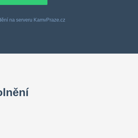
o dění na serveru KamvPraze.cz
olnění