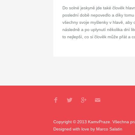
Do solné jeskyně jde také člověk hlav
poslední době nepovedlo a díky tomu s
všechny svoje myšlenky v hlavě, aby 
následně a po uplynutí několika dní lito
to nejlepší, co si člověk může přát a co
Copyright © 2013 KamvPraze. Všechna pr
Designed with love by
Marco Salatin