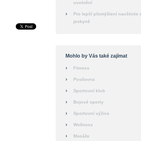
uvolnění
Pro lepší přemýšlení navštivte 
jeskyně
Mohlo by Vás také zajímat
Fitness
Posilovna
Sportovní klub
Bojové sporty
Sportovní výživa
Wellness
Masáže