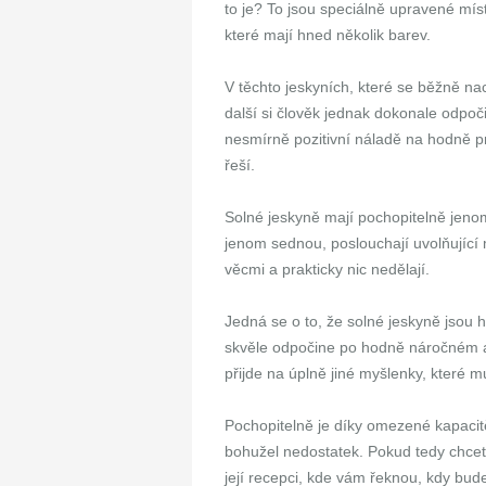
to je? To jsou speciálně upravené míst
které mají hned několik barev.
V těchto jeskyních, které se běžně na
další si člověk jednak dokonale odpoči
nesmírně pozitivní náladě na hodně p
řeší.
Solné jeskyně mají pochopitelně jeno
jenom sednou, poslouchají uvolňující
věcmi a prakticky nic nedělají.
Jedná se o to, že solné jeskyně jsou 
skvěle odpočine po hodně náročném a 
přijde na úplně jiné myšlenky, které 
Pochopitelně je díky omezené kapacitě
bohužel nedostatek. Pokud tedy chcete 
její recepci, kde vám řeknou, kdy bud