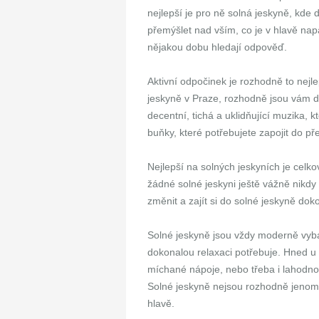
nejlepší je pro ně solná jeskyně, kde
přemýšlet nad vším, co je v hlavě nap
nějakou dobu hledají odpověď.
Aktivní odpočinek je rozhodně to nejle
jeskyně v Praze, rozhodně jsou vám d
decentní, tichá a uklidňující muzika,
buňky, které potřebujete zapojit do př
Nejlepší na solných jeskyních je celk
žádné solné jeskyni ještě vážně nikdy 
změnit a zajít si do solné jeskyně dok
Solné jeskyně jsou vždy moderně vyb
dokonalou relaxaci potřebuje. Hned u
míchané nápoje, nebo třeba i lahodno
Solné jeskyně nejsou rozhodně jenom
hlavě.