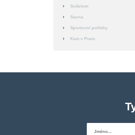
Solárium
Sauna
Sportovní potřeby
Kam v Praze
T