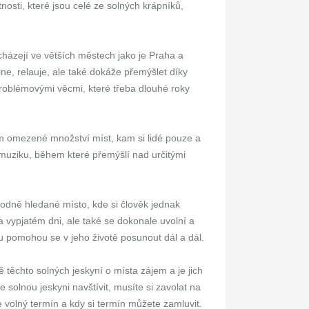
nosti, které jsou celé ze solných krápníků,
cházejí ve větších městech jako je Praha a
ne, relauje, ale také dokáže přemýšlet díky
roblémovými věcmi, které třeba dlouhé roky
m omezené množství míst, kam si lidé pouze a
 muziku, během které přemýšlí nad určitými
hodně hledané místo, kde si člověk jednak
vypjatém dni, ale také se dokonale uvolní a
mu pomohou se v jeho životě posunout dál a dál.
 těchto solných jeskyní o místa zájem a je jich
solnou jeskyni navštívit, musíte si zavolat na
e volný termín a kdy si termín můžete zamluvit.