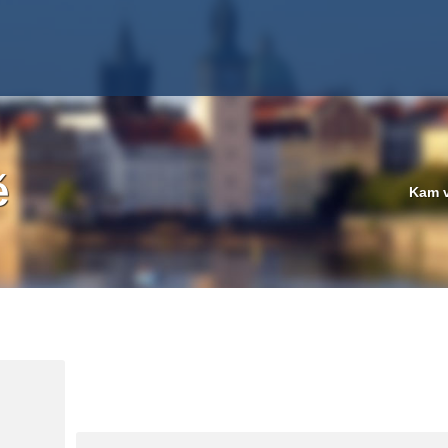
ě
Kam v