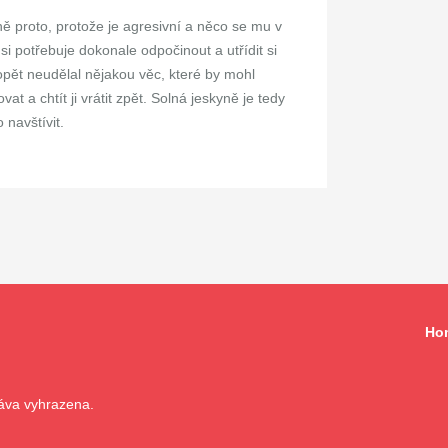
ně proto, protože je agresivní a něco se mu v
i potřebuje dokonale odpočinout a utřídit si
opět neudělal nějakou věc, které by mohl
vat a chtít ji vrátit zpět. Solná jeskyně je tedy
 navštívit.
Ho
áva vyhrazena.