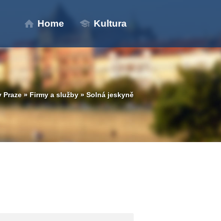
Home
Kultura
 Praze
»
Firmy a služby
»
Solná jeskyně