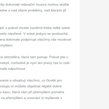
 díky dokonalé relaxační muzice mohou skvěle
adne a nad všemi problémy, nad kterými již
pší a pokud chcete navštívit třeba velké solné
veře otevřené. V solné jeskyni se poslouchá
 která dokonale podporuje všechny vše mozkové
emýšlení.
ová atmosféra, která tam panuje. Pokud jste v
nebyli, rozhodně je nyní ten pravý čas to celé
onale odpočinout.
avené a obsahují všechno, co člověk pro
 vstupu si můžete objednat nějaké dobré
u kávu, která vám při přemýšlení pomáhá.
 na přemýšlení a urovnání si myšlenek v