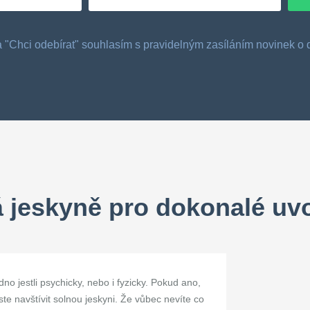
tka "Chci odebírat" souhlasím s pravidelným zasíláním novinek 
 jeskyně pro dokonalé uv
o jestli psychicky, nebo i fyzicky. Pokud ano,
te navštívit solnou jeskyni. Že vůbec nevíte co