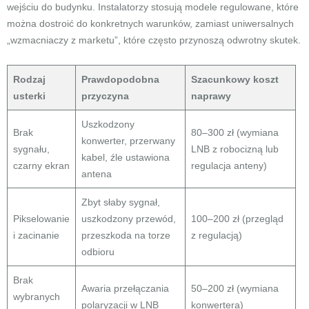
wejściu do budynku. Instalatorzy stosują modele regulowane, które
można dostroić do konkretnych warunków, zamiast uniwersalnych
„wzmacniaczy z marketu”, które często przynoszą odwrotny skutek.
Rodzaj
Prawdopodobna
Szacunkowy koszt
usterki
przyczyna
naprawy
Uszkodzony
Brak
80–300 zł (wymiana
konwerter, przerwany
sygnału,
LNB z robocizną lub
kabel, źle ustawiona
czarny ekran
regulacja anteny)
antena
Zbyt słaby sygnał,
Pikselowanie
uszkodzony przewód,
100–200 zł (przegląd
i zacinanie
przeszkoda na torze
z regulacją)
odbioru
Brak
Awaria przełączania
50–200 zł (wymiana
wybranych
polaryzacji w LNB
konwertera)