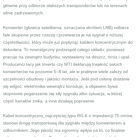
głównie przy odbiorze słabszych transponderów lub na terenach
silnie zadrzewionych.
Konwerter (głowica satelitarna, oznaczana skrótem LNB) odbiera
fale skupione przez czaszę i przetwarza je na sygnał o niższej
częstotliwości, który może już popłynąć kablem koncentrycznym do
dekodera. To newralgiczny podzespół całego układu, ponieważ
pracuje na zewnątrz budynku, wystawiony na deszcz, mróz i upał.
Producenci tacy jak Inverto czy MTI deklarują trwałość swoich
konwerterów na poziomie 5–8 lat, ale w praktyce wiele zależy od
szczelności obudowy i jakości montażu. Jeśli pod osłonę dostanie
się wilgoć, elektronika wewnątrz koroduje, a objawem bywa
stopniowe pogarszanie się siły sygnału albo sytuacja, w której
część kanałów znika, a inne działają poprawnie.
Kabel koncentryczny, najczęściej typu RG-6 o impedancji 75 omów,
stanowi drogę transportową dla sygnału między konwerterem a
odbiornikiem. Jego jakość ma ogromny wpływ na to, co finalnie