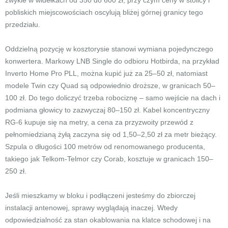
zwykle w widełkach od 350 do 600 zł, przy czym ceny w stolicy i
pobliskich miejscowościach oscylują bliżej górnej granicy tego
przedziału.
Oddzielną pozycję w kosztorysie stanowi wymiana pojedynczego
konwertera. Markowy LNB Single do odbioru Hotbirda, na przykład
Inverto Home Pro PLL, można kupić już za 25–50 zł, natomiast
modele Twin czy Quad są odpowiednio droższe, w granicach 50–
100 zł. Do tego doliczyć trzeba robociznę – samo wejście na dach i
podmiana głowicy to zazwyczaj 80–150 zł. Kabel koncentryczny
RG-6 kupuje się na metry, a cena za przyzwoity przewód z
pełnomiedzianą żyłą zaczyna się od 1,50–2,50 zł za metr bieżący.
Szpula o długości 100 metrów od renomowanego producenta,
takiego jak Telkom-Telmor czy Corab, kosztuje w granicach 150–
250 zł.
Jeśli mieszkamy w bloku i podłączeni jesteśmy do zbiorczej
instalacji antenowej, sprawy wyglądają inaczej. Wtedy
odpowiedzialność za stan okablowania na klatce schodowej i na