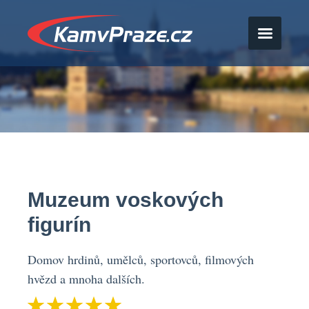
Muzeum voskových
figurín
Domov hrdinů, umělců, sportovců, filmových
hvězd a mnoha dalších.