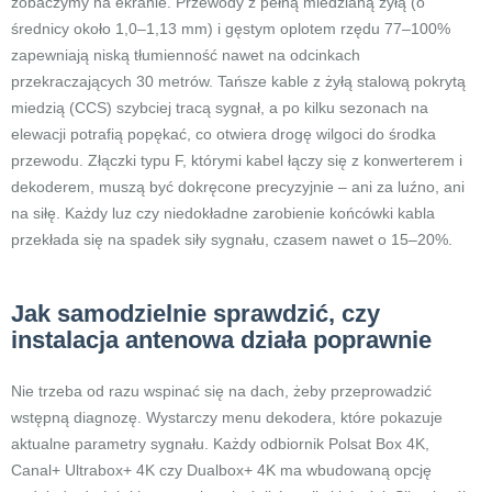
zobaczymy na ekranie. Przewody z pełną miedzianą żyłą (o
średnicy około 1,0–1,13 mm) i gęstym oplotem rzędu 77–100%
zapewniają niską tłumienność nawet na odcinkach
przekraczających 30 metrów. Tańsze kable z żyłą stalową pokrytą
miedzią (CCS) szybciej tracą sygnał, a po kilku sezonach na
elewacji potrafią popękać, co otwiera drogę wilgoci do środka
przewodu. Złączki typu F, którymi kabel łączy się z konwerterem i
dekoderem, muszą być dokręcone precyzyjnie – ani za luźno, ani
na siłę. Każdy luz czy niedokładne zarobienie końcówki kabla
przekłada się na spadek siły sygnału, czasem nawet o 15–20%.
Jak samodzielnie sprawdzić, czy
instalacja antenowa działa poprawnie
Nie trzeba od razu wspinać się na dach, żeby przeprowadzić
wstępną diagnozę. Wystarczy menu dekodera, które pokazuje
aktualne parametry sygnału. Każdy odbiornik Polsat Box 4K,
Canal+ Ultrabox+ 4K czy Dualbox+ 4K ma wbudowaną opcję