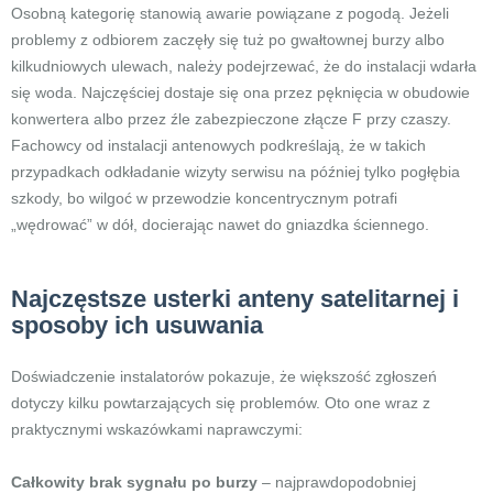
Osobną kategorię stanowią awarie powiązane z pogodą. Jeżeli
problemy z odbiorem zaczęły się tuż po gwałtownej burzy albo
kilkudniowych ulewach, należy podejrzewać, że do instalacji wdarła
się woda. Najczęściej dostaje się ona przez pęknięcia w obudowie
konwertera albo przez źle zabezpieczone złącze F przy czaszy.
Fachowcy od instalacji antenowych podkreślają, że w takich
przypadkach odkładanie wizyty serwisu na później tylko pogłębia
szkody, bo wilgoć w przewodzie koncentrycznym potrafi
„wędrować” w dół, docierając nawet do gniazdka ściennego.
Najczęstsze usterki anteny satelitarnej i
sposoby ich usuwania
Doświadczenie instalatorów pokazuje, że większość zgłoszeń
dotyczy kilku powtarzających się problemów. Oto one wraz z
praktycznymi wskazówkami naprawczymi:
Całkowity brak sygnału po burzy
– najprawdopodobniej