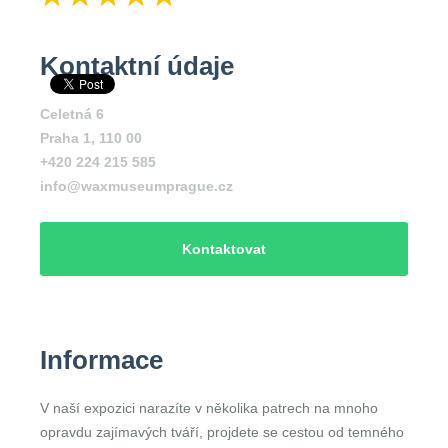
Kontaktní údaje
Celetná 6
Praha 1
,
110 00
+420 224 215 585
info@waxmuseumprague.cz
Kontaktovat
Informace
V naší expozici narazíte v několika patrech na mnoho
opravdu zajímavých tváří, projdete se cestou od temného