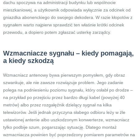
dachu spoczywa na administracji budynku lub wspólnocie
mieszkaniowej, a użytkownik odpowiada wyłącznie za odcinek od
gniazdka abonenckiego do swojego dekodera. W razie kłopotów z
sygnałem warto najpierw sprawdzić ten właśnie krótki odcinek
przewodu, a dopiero potem zgłaszać usterkę zarządcy.
Wzmacniacze sygnału – kiedy pomagają,
a kiedy szkodzą
Wzmacniacz antenowy bywa pierwszym pomysłem, gdy obraz
szwankuje, ale nie zawsze rozwiązuje problem. Jego zadanie
polega na podniesieniu poziomu sygnału, który osłabł po drodze –
na przykład po przejściu przez bardzo długi kabel (powyżej 40
metrów) albo przez rozgałęźnik dzielący sygnał na kilka
telewizorów. Jeśli jednak przyczyna słabego odbioru leży w źle
ustawionej antenie albo uszkodzonym konwerterze, wzmacniacz
tylko podbije szum, pogarszając sytuację. Dlatego montaż
wzmacniacza powinien być poprzedzony pomiarem parametrów na