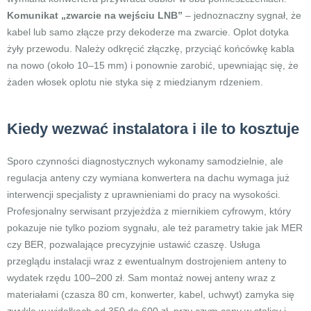
Komunikat „zwarcie na wejściu LNB”
– jednoznaczny sygnał, że
kabel lub samo złącze przy dekoderze ma zwarcie. Oplot dotyka
żyły przewodu. Należy odkręcić złączkę, przyciąć końcówkę kabla
na nowo (około 10–15 mm) i ponownie zarobić, upewniając się, że
żaden włosek oplotu nie styka się z miedzianym rdzeniem.
Kiedy wezwać instalatora i ile to kosztuje
Sporo czynności diagnostycznych wykonamy samodzielnie, ale
regulacja anteny czy wymiana konwertera na dachu wymaga już
interwencji specjalisty z uprawnieniami do pracy na wysokości.
Profesjonalny serwisant przyjeżdża z miernikiem cyfrowym, który
pokazuje nie tylko poziom sygnału, ale też parametry takie jak MER
czy BER, pozwalające precyzyjnie ustawić czaszę. Usługa
przeglądu instalacji wraz z ewentualnym dostrojeniem anteny to
wydatek rzędu 100–200 zł. Sam montaż nowej anteny wraz z
materiałami (czasza 80 cm, konwerter, kabel, uchwyt) zamyka się