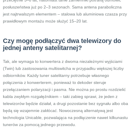
przeciętnie 5–8 lat, natomiast tanie zamienniki potrafią odmówić
posłuszeństwa już po 2–3 sezonach. Sama antena paraboliczna
jest najtrwalszym elementem – stalowa lub aluminiowa czasza przy
prawidłowym montażu może służyć 15–20 lat.
Czy mogę podłączyć dwa telewizory do
jednej anteny satelitarnej?
Tak, ale wymaga to konwertera z dwoma niezależnymi wyjściami
(Twin) lub zastosowania multiswitcha w przypadku większej liczby
odbiorników. Każdy tuner satelitarny potrzebuje własnego
połączenia z konwerterem, ponieważ to dekoder steruje
przełączaniem polaryzacji i pasma. Nie można po prostu rozdzielić
kabla zwykłym rozgałęźnikiem – taki zabieg sprawi, że jeden z
telewizorów będzie działał, a drugi pozostanie bez sygnału albo oba
będą się wzajemnie zakłócać. Nowoczesną alternatywą jest
technologia Unicable, pozwalająca na podłączenie nawet kilkunastu
tunerów za pomocą jednego przewodu.