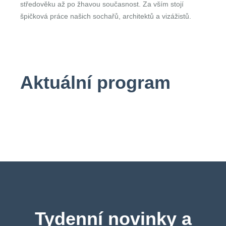
středověku až po žhavou současnost. Za vším stojí
špičková práce našich sochařů, architektů a vizážistů.
Aktuální program
Tydenní novinky a