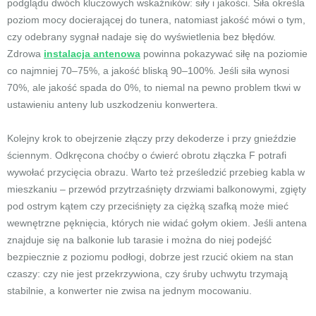
podglądu dwóch kluczowych wskaźników: siły i jakości. Siła określa
poziom mocy docierającej do tunera, natomiast jakość mówi o tym,
czy odebrany sygnał nadaje się do wyświetlenia bez błędów.
Zdrowa
instalacja antenowa
powinna pokazywać siłę na poziomie
co najmniej 70–75%, a jakość bliską 90–100%. Jeśli siła wynosi
70%, ale jakość spada do 0%, to niemal na pewno problem tkwi w
ustawieniu anteny lub uszkodzeniu konwertera.
Kolejny krok to obejrzenie złączy przy dekoderze i przy gnieździe
ściennym. Odkręcona choćby o ćwierć obrotu złączka F potrafi
wywołać przycięcia obrazu. Warto też prześledzić przebieg kabla w
mieszkaniu – przewód przytrzaśnięty drzwiami balkonowymi, zgięty
pod ostrym kątem czy przeciśnięty za ciężką szafką może mieć
wewnętrzne pęknięcia, których nie widać gołym okiem. Jeśli antena
znajduje się na balkonie lub tarasie i można do niej podejść
bezpiecznie z poziomu podłogi, dobrze jest rzucić okiem na stan
czaszy: czy nie jest przekrzywiona, czy śruby uchwytu trzymają
stabilnie, a konwerter nie zwisa na jednym mocowaniu.