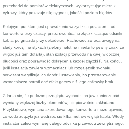
przechodzi do pomiarów elektrycznych, wykorzystując miernik
cyfrowy, który pokazuje siłę sygnału, jakość i poziom błędów.
Kolejnym punktem jest sprawdzenie wszystkich połączeń – od
konwertera przy czaszy, przez ewentualne złączki łączące odcinki
kabla, po gniazdo przy dekoderze. Fachowiec zwraca uwagę na
ślady korozji na stykach (zielony nalot na miedzi to pewny znak, że
wilgoć już tam dotarła), stan izolacji przewodu na całej widocznej
długości oraz poprawność dokręcenia każdej złączki F. Na końcu,
jeśli instalacja zawiera wzmacniacz lub rozgałęźnik sygnału,
serwisant weryfikuje ich dobór i ustawienia, bo przesterowanie
wzmacniacza potrafi dać efekt gorszy niż jego całkowity brak.
Zdarza się, że podczas przeglądu wychodzi na jaw konieczność
wymiany większej liczby elementów, niż pierwotnie zakładano.
Przykładowo, wymiana skorodowanego konwertera może ujawnić,
że woda zdążyła już wedrzeć się kilka metrów w głąb kabla. Wtedy
instalator zaleci wymianę całego odcinka przewodu zewnętrznego.