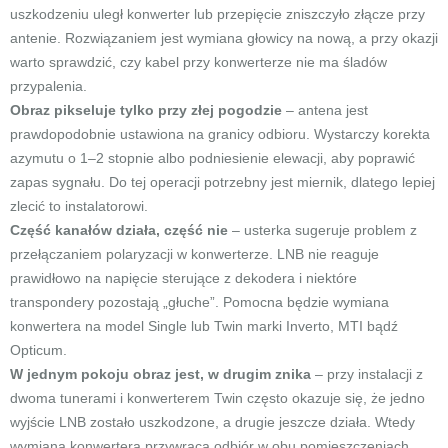
uszkodzeniu uległ konwerter lub przepięcie zniszczyło złącze przy
antenie. Rozwiązaniem jest wymiana głowicy na nową, a przy okazji
warto sprawdzić, czy kabel przy konwerterze nie ma śladów
przypalenia.
Obraz pikseluje tylko przy złej pogodzie
– antena jest
prawdopodobnie ustawiona na granicy odbioru. Wystarczy korekta
azymutu o 1–2 stopnie albo podniesienie elewacji, aby poprawić
zapas sygnału. Do tej operacji potrzebny jest miernik, dlatego lepiej
zlecić to instalatorowi.
Część kanałów działa, część nie
– usterka sugeruje problem z
przełączaniem polaryzacji w konwerterze. LNB nie reaguje
prawidłowo na napięcie sterujące z dekodera i niektóre
transpondery pozostają „głuche”. Pomocna będzie wymiana
konwertera na model Single lub Twin marki Inverto, MTI bądź
Opticum.
W jednym pokoju obraz jest, w drugim znika
– przy instalacji z
dwoma tunerami i konwerterem Twin często okazuje się, że jedno
wyjście LNB zostało uszkodzone, a drugie jeszcze działa. Wtedy
wymiana konwertera przywraca odbiór w obu pomieszczeniach.