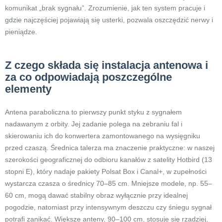
komunikat „brak sygnału”. Zrozumienie, jak ten system pracuje i
gdzie najczęściej pojawiają się usterki, pozwala oszczędzić nerwy i
pieniądze.
Z czego składa się instalacja antenowa i
za co odpowiadają poszczególne
elementy
Antena paraboliczna to pierwszy punkt styku z sygnałem
nadawanym z orbity. Jej zadanie polega na zebraniu fal i
skierowaniu ich do konwertera zamontowanego na wysięgniku
przed czaszą. Średnica talerza ma znaczenie praktyczne: w naszej
szerokości geograficznej do odbioru kanałów z satelity Hotbird (13
stopni E), który nadaje pakiety Polsat Box i Canal+, w zupełności
wystarcza czasza o średnicy 70–85 cm. Mniejsze modele, np. 55–
60 cm, mogą dawać stabilny obraz wyłącznie przy idealnej
pogodzie, natomiast przy intensywnym deszczu czy śniegu sygnał
potrafi zanikać. Większe anteny, 90–100 cm, stosuje się rzadziej,