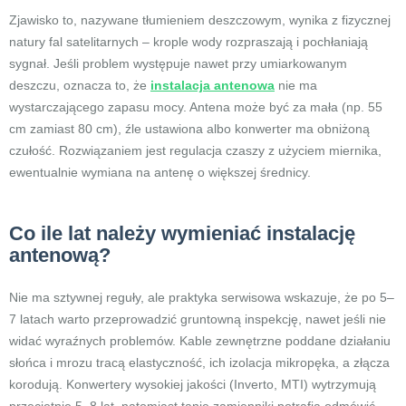
Zjawisko to, nazywane tłumieniem deszczowym, wynika z fizycznej
natury fal satelitarnych – krople wody rozpraszają i pochłaniają
sygnał. Jeśli problem występuje nawet przy umiarkowanym
deszczu, oznacza to, że
instalacja antenowa
nie ma
wystarczającego zapasu mocy. Antena może być za mała (np. 55
cm zamiast 80 cm), źle ustawiona albo konwerter ma obniżoną
czułość. Rozwiązaniem jest regulacja czaszy z użyciem miernika,
ewentualnie wymiana na antenę o większej średnicy.
Co ile lat należy wymieniać instalację
antenową?
Nie ma sztywnej reguły, ale praktyka serwisowa wskazuje, że po 5–
7 latach warto przeprowadzić gruntowną inspekcję, nawet jeśli nie
widać wyraźnych problemów. Kable zewnętrzne poddane działaniu
słońca i mrozu tracą elastyczność, ich izolacja mikropęka, a złącza
korodują. Konwertery wysokiej jakości (Inverto, MTI) wytrzymują