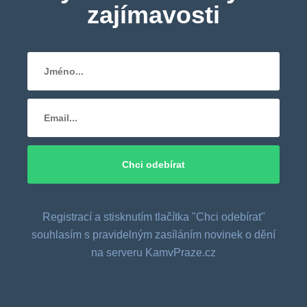
zajímavosti
Registrací a stisknutím tlačítka "Chci odebírat"
souhlasím s pravidelným zasíláním novinek o dění
na serveru KamvPraze.cz