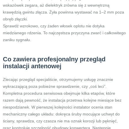
wskazówek zegara, aż dielektryk zrówna się z wewnętrzną
krawędzią gwintu złącza. Żyła powinna wystawać na 1–2 mm poza
obręb złączki.
Sprawdź wzrokowo, czy żaden włosek oplotu nie dotyka
miedzianego rdzenia. To najczęstsza przyczyna zwarć i całkowitego
zaniku sygnału.
Co zawiera profesjonalny przegląd
instalacji antenowej
Zlecając przegląd specjaliście, otrzymujemy usługę znacznie
wykraczającą poza pobieżne sprawdzenie, czy „coś leci”.
Kompletna procedura serwisowa obejmuje kilka etapów, które
razem dają pewność, że instalacja przetrwa kolejne miesiące bez
niespodzianek. W pierwszej kolejności instalator ocenia stan
mechaniczny całego układu: dokręca śruby mocujące uchwyt do
ściany, sprawdza, czy czasza nie ma oznak korozji lub pęknięć,
oraz kontroluje szczelność obudowy konwertera. Następnie