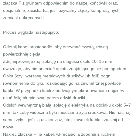
złączka F z gwintem odpowiednim do naszej końcówki oraz,
opcjonalnie, zaciskarka, jeśli używamy złączy kompresyjnych
zamiast nakręcanych.
Proces wygląda następująco:
Odetnij kabel prostopadle, aby otrzymać czystą, równą
powierzchnię cięcia.
Zdejmij zewnętrzną izolację na długości około 10–15 mm,
uważając, aby nie przeciąć oplotu znajdującego się pod spodem.
Oplot (czyli warstwę metalowych drucików lub folii) odgnij
równomiernie do tyłu, rozkładając go na zewnętrznej powłoce
kabla. W przypadku kabli z podwójnym ekranowaniem najpierw
usuń folię aluminiową, potem odwiń druciki.
Odsłoń wewnętrzną białą izolację dielektryka na odcinku około 5–7
mm, tak żeby widoczna była miedziana żyła środkowa. Nie nacinaj
samej żyły – jeśli ją uszkodzisz, utnij kawałek kabla i zacznij od
nowa.
Nakręć złączkę F na kabel, wkręcając ją zgodnie z ruchem