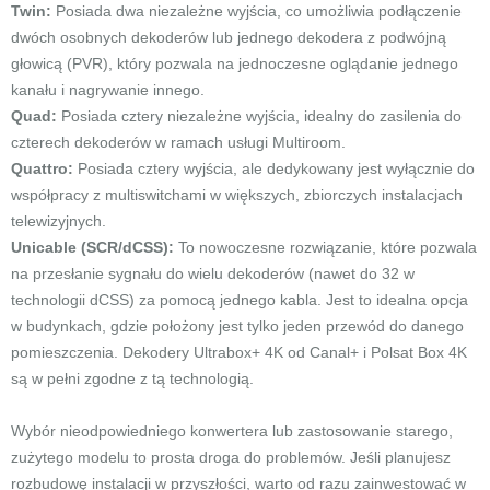
Twin:
Posiada dwa niezależne wyjścia, co umożliwia podłączenie
dwóch osobnych dekoderów lub jednego dekodera z podwójną
głowicą (PVR), który pozwala na jednoczesne oglądanie jednego
kanału i nagrywanie innego.
Quad:
Posiada cztery niezależne wyjścia, idealny do zasilenia do
czterech dekoderów w ramach usługi Multiroom.
Quattro:
Posiada cztery wyjścia, ale dedykowany jest wyłącznie do
współpracy z multiswitchami w większych, zbiorczych instalacjach
telewizyjnych.
Unicable (SCR/dCSS):
To nowoczesne rozwiązanie, które pozwala
na przesłanie sygnału do wielu dekoderów (nawet do 32 w
technologii dCSS) za pomocą jednego kabla. Jest to idealna opcja
w budynkach, gdzie położony jest tylko jeden przewód do danego
pomieszczenia. Dekodery Ultrabox+ 4K od Canal+ i Polsat Box 4K
są w pełni zgodne z tą technologią.
Wybór nieodpowiedniego konwertera lub zastosowanie starego,
zużytego modelu to prosta droga do problemów. Jeśli planujesz
rozbudowę instalacji w przyszłości, warto od razu zainwestować w