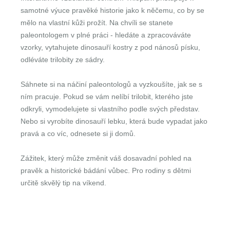
samotné výuce pravěké historie jako k něčemu, co by se
mělo na vlastní kůži prožít. Na chvíli se stanete
paleontologem v plné práci - hledáte a zpracováváte
vzorky, vytahujete dinosauří kostry z pod nánosů písku,
odléváte trilobity ze sádry.
Sáhnete si na náčiní paleontologů a vyzkoušíte, jak se s
ním pracuje. Pokud se vám nelíbí trilobit, kterého jste
odkryli, vymodelujete si vlastního podle svých představ.
Nebo si vyrobíte dinosauří lebku, která bude vypadat jako
pravá a co víc, odnesete si ji domů.
Zážitek, který může změnit váš dosavadní pohled na
pravěk a historické bádání vůbec. Pro rodiny s dětmi
určitě skvělý tip na víkend.