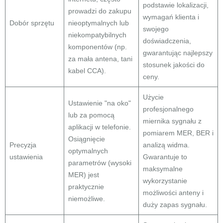
podstawie lokalizacji,
prowadzi do zakupu
wymagań klienta i
Dobór sprzętu
nieoptymalnych lub
swojego
niekompatybilnych
doświadczenia,
komponentów (np.
gwarantując najlepszy
za mała antena, tani
stosunek jakości do
kabel CCA).
ceny.
Użycie
Ustawienie "na oko"
profesjonalnego
lub za pomocą
miernika sygnału z
aplikacji w telefonie.
pomiarem MER, BER i
Osiągnięcie
Precyzja
analizą widma.
optymalnych
ustawienia
Gwarantuje to
parametrów (wysoki
maksymalne
MER) jest
wykorzystanie
praktycznie
możliwości anteny i
niemożliwe.
duży zapas sygnału.