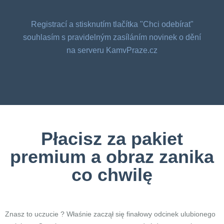
Registrací a stisknutím tlačítka "Chci odebírat"
souhlasím s pravidelným zasíláním novinek o dění
na serveru KamvPraze.cz
Płacisz za pakiet
premium a obraz zanika
co chwilę
Znasz to uczucie ? Właśnie zaczął się finałowy odcinek ulubionego