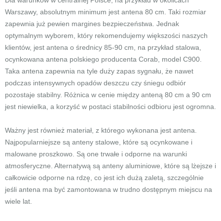
Dla warunków w centralnej Polsce, na przykład w okolicach
Warszawy, absolutnym minimum jest antena 80 cm. Taki rozmiar
zapewnia już pewien margines bezpieczeństwa. Jednak
optymalnym wyborem, który rekomendujemy większości naszych
klientów, jest antena o średnicy 85-90 cm, na przykład stalowa,
ocynkowana antena polskiego producenta Corab, model C900.
Taka antena zapewnia na tyle duży zapas sygnału, że nawet
podczas intensywnych opadów deszczu czy śniegu odbiór
pozostaje stabilny. Różnica w cenie między anteną 80 cm a 90 cm
jest niewielka, a korzyść w postaci stabilności odbioru jest ogromna.
Ważny jest również materiał, z którego wykonana jest antena.
Najpopularniejsze są anteny stalowe, które są ocynkowane i
malowane proszkowo. Są one trwałe i odporne na warunki
atmosferyczne. Alternatywą są anteny aluminiowe, które są lżejsze i
całkowicie odporne na rdzę, co jest ich dużą zaletą, szczególnie
jeśli antena ma być zamontowana w trudno dostępnym miejscu na
wiele lat.