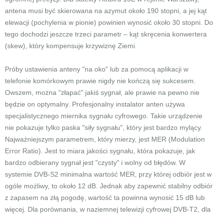
antena musi być skierowana na azymut około 190 stopni, a jej kąt
elewacji (pochylenia w pionie) powinien wynosić około 30 stopni. Do
tego dochodzi jeszcze trzeci parametr – kąt skręcenia konwertera
(skew), który kompensuje krzywiznę Ziemi.
Próby ustawienia anteny "na oko" lub za pomocą aplikacji w
telefonie komórkowym prawie nigdy nie kończą się sukcesem.
Owszem, można "złapać" jakiś sygnał, ale prawie na pewno nie
będzie on optymalny. Profesjonalny instalator anten używa
specjalistycznego miernika sygnału cyfrowego. Takie urządzenie
nie pokazuje tylko paska "siły sygnału", który jest bardzo mylący.
Najważniejszym parametrem, który mierzy, jest MER (Modulation
Error Ratio). Jest to miara jakości sygnału, która pokazuje, jak
bardzo odbierany sygnał jest "czysty" i wolny od błędów. W
systemie DVB-S2 minimalna wartość MER, przy której odbiór jest w
ogóle możliwy, to około 12 dB. Jednak aby zapewnić stabilny odbiór
z zapasem na złą pogodę, wartość ta powinna wynosić 15 dB lub
więcej. Dla porównania, w naziemnej telewizji cyfrowej DVB-T2, dla