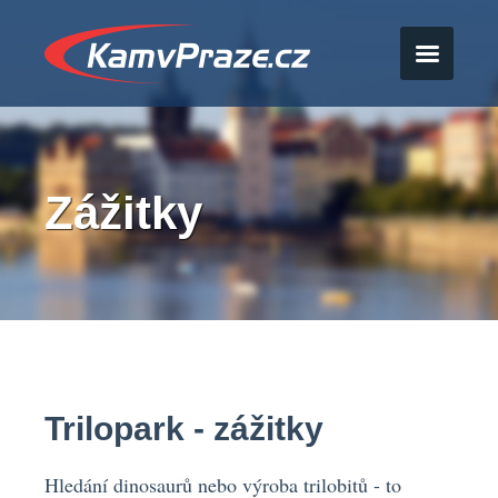
Zážitky
Trilopark - zážitky
Hledání dinosaurů nebo výroba trilobitů - to