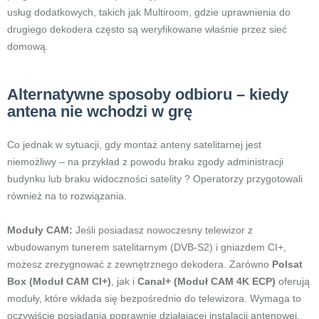
usług dodatkowych, takich jak Multiroom, gdzie uprawnienia do
drugiego dekodera często są weryfikowane właśnie przez sieć
domową.
Alternatywne sposoby odbioru – kiedy
antena nie wchodzi w grę
Co jednak w sytuacji, gdy montaż anteny satelitarnej jest
niemożliwy – na przykład z powodu braku zgody administracji
budynku lub braku widoczności satelity ? Operatorzy przygotowali
również na to rozwiązania.
Moduły CAM:
Jeśli posiadasz nowoczesny telewizor z
wbudowanym tunerem satelitarnym (DVB-S2) i gniazdem CI+,
możesz zrezygnować z zewnętrznego dekodera. Zarówno
Polsat
Box (Moduł CAM CI+)
, jak i
Canal+ (Moduł CAM 4K ECP)
oferują
moduły, które wkłada się bezpośrednio do telewizora. Wymaga to
oczywiście posiadania poprawnie działającej instalacji antenowej,