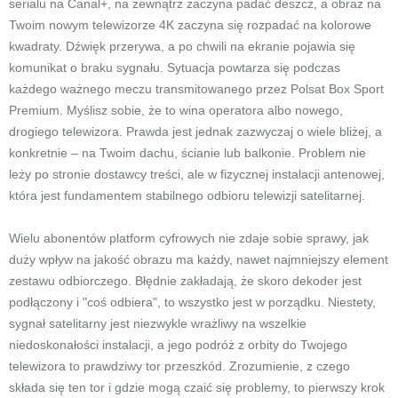
serialu na Canal+, na zewnątrz zaczyna padać deszcz, a obraz na
Twoim nowym telewizorze 4K zaczyna się rozpadać na kolorowe
kwadraty. Dźwięk przerywa, a po chwili na ekranie pojawia się
komunikat o braku sygnału. Sytuacja powtarza się podczas
każdego ważnego meczu transmitowanego przez Polsat Box Sport
Premium. Myślisz sobie, że to wina operatora albo nowego,
drogiego telewizora. Prawda jest jednak zazwyczaj o wiele bliżej, a
konkretnie – na Twoim dachu, ścianie lub balkonie. Problem nie
leży po stronie dostawcy treści, ale w fizycznej instalacji antenowej,
która jest fundamentem stabilnego odbioru telewizji satelitarnej.
Wielu abonentów platform cyfrowych nie zdaje sobie sprawy, jak
duży wpływ na jakość obrazu ma każdy, nawet najmniejszy element
zestawu odbiorczego. Błędnie zakładają, że skoro dekoder jest
podłączony i "coś odbiera", to wszystko jest w porządku. Niestety,
sygnał satelitarny jest niezwykle wrażliwy na wszelkie
niedoskonałości instalacji, a jego podróż z orbity do Twojego
telewizora to prawdziwy tor przeszkód. Zrozumienie, z czego
składa się ten tor i gdzie mogą czaić się problemy, to pierwszy krok