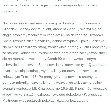
realizacje. Każde zlecenie jest inne i wymaga indywidualnego
podejścia.
Niedawno realizowaliśmy instalację w domu jednorodzinnym w
Grodzisku Mazowieckim. Klient, abonent Canal+, skarżył się na
ciągłe problemy z odbiorem kanałów 4K na dekoderze Ultrabox+.
Chciał również mieć niezależny odbiór w sypialni i pokoju dziecka.
Na miejscu zastaliśmy starą, zardzewiałą antenę 70 cm i popękany
ze starości konwerter. Po dokładnych pomiarach zdecydowaliśmy
się na montaż nowej anteny Corab 90 cm na wzmocnionym
uchwycie kominowym. Zastosowaliśmy konwerter typu Quad marki
Inverto, a całą instalację wykonaliśmy na nowym przewodzie
żelowanym Triset-113. Po precyzyjnym ustawieniu anteny za
pomocą miernika, uzyskaliśmy na wszystkich wyjściach stabilny
sygnał z wartością MER na poziomie 16.5 dB. Klient mógł wreszcie
w pełni wykorzystać możliwości swojego dekodera 4K, a usługa
Multiroom w pozostałych pokojach działała bez zarzutu.