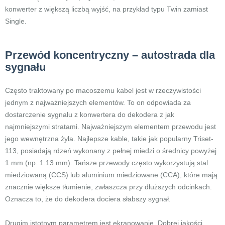
konwerter z większą liczbą wyjść, na przykład typu Twin zamiast
Single.
Przewód koncentryczny – autostrada dla
sygnału
Często traktowany po macoszemu kabel jest w rzeczywistości
jednym z najważniejszych elementów. To on odpowiada za
dostarczenie sygnału z konwertera do dekodera z jak
najmniejszymi stratami. Najważniejszym elementem przewodu jest
jego wewnętrzna żyła. Najlepsze kable, takie jak popularny Triset-
113, posiadają rdzeń wykonany z pełnej miedzi o średnicy powyżej
1 mm (np. 1.13 mm). Tańsze przewody często wykorzystują stal
miedziowaną (CCS) lub aluminium miedziowane (CCA), które mają
znacznie większe tłumienie, zwłaszcza przy dłuższych odcinkach.
Oznacza to, że do dekodera dociera słabszy sygnał.
Drugim istotnym parametrem jest ekranowanie. Dobrej jakości