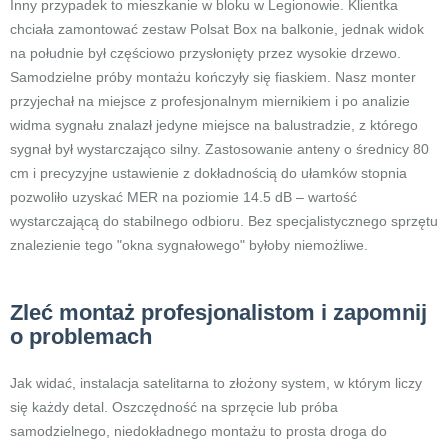
Inny przypadek to mieszkanie w bloku w Legionowie. Klientka
chciała zamontować zestaw Polsat Box na balkonie, jednak widok
na południe był częściowo przysłonięty przez wysokie drzewo.
Samodzielne próby montażu kończyły się fiaskiem. Nasz monter
przyjechał na miejsce z profesjonalnym miernikiem i po analizie
widma sygnału znalazł jedyne miejsce na balustradzie, z którego
sygnał był wystarczająco silny. Zastosowanie anteny o średnicy 80
cm i precyzyjne ustawienie z dokładnością do ułamków stopnia
pozwoliło uzyskać MER na poziomie 14.5 dB – wartość
wystarczającą do stabilnego odbioru. Bez specjalistycznego sprzętu
znalezienie tego "okna sygnałowego" byłoby niemożliwe.
Zleć montaż profesjonalistom i zapomnij
o problemach
Jak widać, instalacja satelitarna to złożony system, w którym liczy
się każdy detal. Oszczędność na sprzęcie lub próba
samodzielnego, niedokładnego montażu to prosta droga do