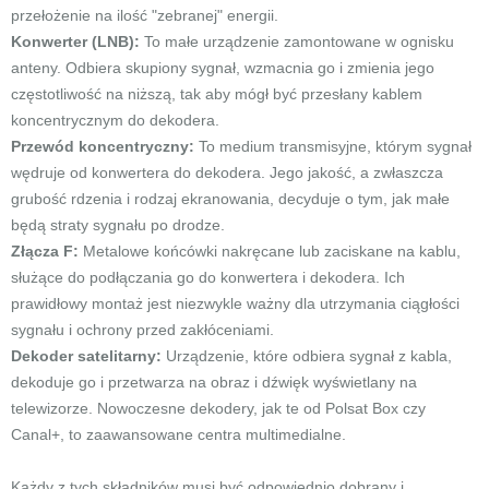
przełożenie na ilość "zebranej" energii.
Konwerter (LNB):
To małe urządzenie zamontowane w ognisku
anteny. Odbiera skupiony sygnał, wzmacnia go i zmienia jego
częstotliwość na niższą, tak aby mógł być przesłany kablem
koncentrycznym do dekodera.
Przewód koncentryczny:
To medium transmisyjne, którym sygnał
wędruje od konwertera do dekodera. Jego jakość, a zwłaszcza
grubość rdzenia i rodzaj ekranowania, decyduje o tym, jak małe
będą straty sygnału po drodze.
Złącza F:
Metalowe końcówki nakręcane lub zaciskane na kablu,
służące do podłączania go do konwertera i dekodera. Ich
prawidłowy montaż jest niezwykle ważny dla utrzymania ciągłości
sygnału i ochrony przed zakłóceniami.
Dekoder satelitarny:
Urządzenie, które odbiera sygnał z kabla,
dekoduje go i przetwarza na obraz i dźwięk wyświetlany na
telewizorze. Nowoczesne dekodery, jak te od Polsat Box czy
Canal+, to zaawansowane centra multimedialne.
Każdy z tych składników musi być odpowiednio dobrany i