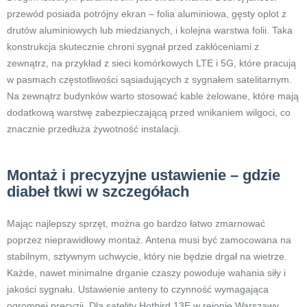
przewód posiada potrójny ekran – folia aluminiowa, gęsty oplot z
drutów aluminiowych lub miedzianych, i kolejna warstwa folii. Taka
konstrukcja skutecznie chroni sygnał przed zakłóceniami z
zewnątrz, na przykład z sieci komórkowych LTE i 5G, które pracują
w pasmach częstotliwości sąsiadujących z sygnałem satelitarnym.
Na zewnątrz budynków warto stosować kable żelowane, które mają
dodatkową warstwę zabezpieczającą przed wnikaniem wilgoci, co
znacznie przedłuża żywotność instalacji.
Montaż i precyzyjne ustawienie – gdzie
diabeł tkwi w szczegółach
Mając najlepszy sprzęt, można go bardzo łatwo zmarnować
poprzez nieprawidłowy montaż. Antena musi być zamocowana na
stabilnym, sztywnym uchwycie, który nie będzie drgał na wietrze.
Każde, nawet minimalne drganie czaszy powoduje wahania siły i
jakości sygnału. Ustawienie anteny to czynność wymagająca
ogromnej precyzji. Dla satelity Hotbird 13E w rejonie Warszawy,