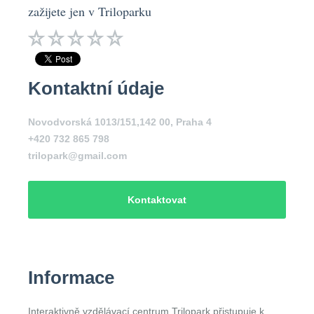
zažijete jen v Triloparku
Kontaktní údaje
Novodvorská 1013/151,142 00, Praha 4
+420 732 865 798
trilopark@gmail.com
Kontaktovat
Informace
Interaktivně vzdělávací centrum Trilopark přistupuje k