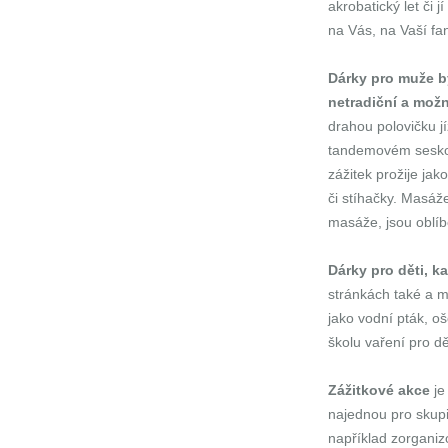
akrobatický let či 
na Vás, na Vaší fa
Dárky pro muže by
netradiční a možná
drahou polovičku jí
tandemovém seskok
zážitek prožije jak
či stíhačky. Masáž
masáže, jsou oblí
Dárky pro děti, k
stránkách také a me
jako vodní pták, o
školu vaření pro dě
Zážitkové akce
je
najednou pro skupi
například zorganiz