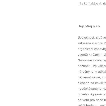
nás kontaktovat, d
DejToNej s.r.o.
Společnost, s půvo
založená v srpnu 2
organizací zábavný
eventů k různým pří
Nabízíme zážitkov
poznatku, že všichn
náročný, dny utíkaj
nepamatujeme, co j
alespoň na chvíli t
neočekávaného, vzr
nového. A právě ta
dárkem pro naše bl
vyšší hodnotu, vni