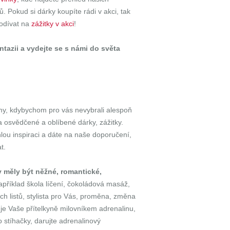
ů. Pokud si dárky koupíte rádi v akci, tak
odívat na
zážitky v akci
!
tazii a vydejte se s námi do světa
my, kdybychom pro vás nevybrali alespoň
na osvědčené a oblíbené dárky, zážitky.
lou inspiraci a dáte na naše doporučení,
t.
y měly být něžné, romantické,
například škola líčení, čokoládová masáž,
h listů, stylista pro Vás, proměna, změna
je Vaše přítelkyně milovníkem adrenalinu,
o stíhačky, darujte adrenalinový