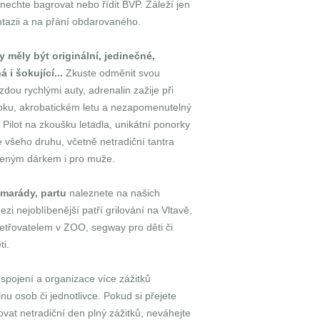
jí nechte bagrovat nebo řídit BVP. Záleží jen
ntazii a na přání obdarovaného.
 měly být originální, jedinečné,
 i šokující...
Zkuste odměnit svou
zdou rychlými auty, adrenalin zažije při
u, akrobatickém letu a nezapomenutelný
o Pilot na zkoušku letadla, unikátní ponorky
e všeho druhu, včetně netradiční tantra
beným dárkem i pro muže.
amarády, partu
naleznete na našich
zi nejoblíbenější patří grilování na Vltavě,
šetřovatelem v ZOO, segway pro děti či
ti.
 spojení a organizace více zážitků
nu osob či jednotlivce. Pokud si přejete
ovat netradiční den plný zážitků, neváhejte