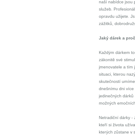
naší nabídce jsou 
služeb.
Profesionál
opravdu užijete. J
zážitků, dobrodruž
Jaký dárek a proč
Každým dárkem to
zákonitě své stimu
jmenovatele a tím je
situaci, kterou n
skutečností umíme 
dnešnímu dni více 
jedinečných dárků 
možných emočních 
Netradiční dárky - 
kteří si života užív
kterých zůstane v 