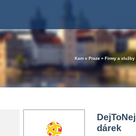
Kam v Praze
»
Firmy a služby
DejToNej 
dárek