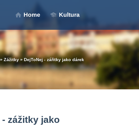
Home
Kultura
»
Zážitky
»
DejToNej - zářitky jako dárek
- zážitky jako