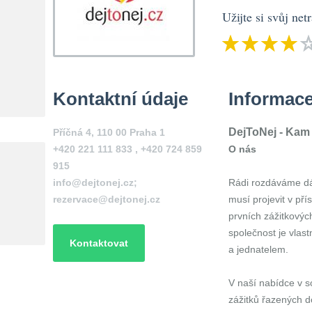
Užijte si svůj net
Kontaktní údaje
Informac
DejToNej - Kam 
Příčná 4, 110 00 Praha 1
+420 221 111 833 , +420 724 859
O nás
915
info@dejtonej.cz;
Rádi rozdáváme dár
rezervace@dejtonej.cz
musí projevit v pří
prvních zážitkovýc
společnost je vlas
Kontaktovat
a jednatelem.
V naší nabídce v 
zážitků řazených d