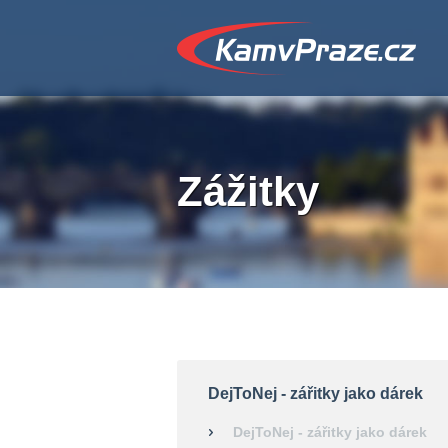
Zážitky
DejToNej - zářitky jako dárek
DejToNej - zářitky jako dárek