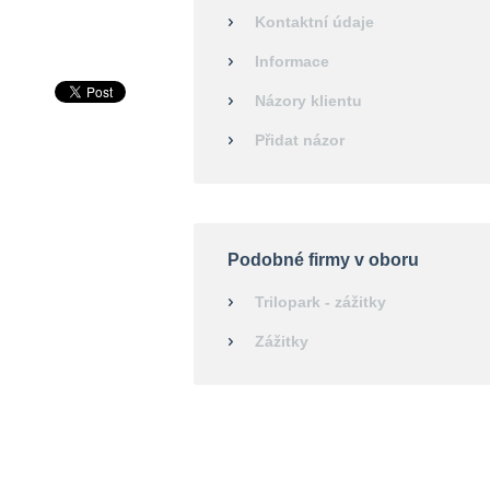
Kontaktní údaje
Informace
Názory klientu
Přidat názor
Podobné firmy v oboru
Trilopark - zážitky
Zážitky