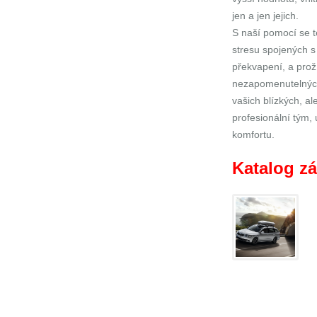
jen a jen jejich.
S naší pomocí se 
stresu spojených s
překvapení, a prož
nezapomenutelných 
vašich blízkých, a
profesionální tým, 
komfortu.
Katalog zá