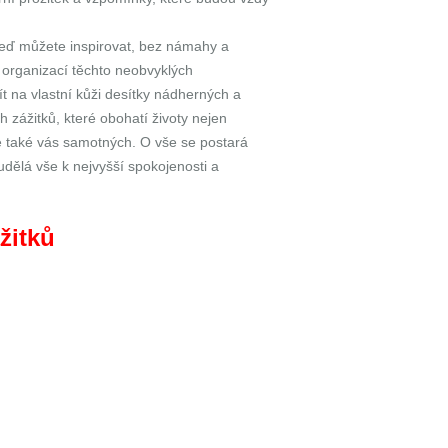
teď můžete inspirovat, bez námahy a
 organizací těchto neobvyklých
ít na vlastní kůži desítky nádherných a
zážitků, které obohatí životy nejen
le také vás samotných. O vše se postará
udělá vše k nejvyšší spokojenosti a
žitků