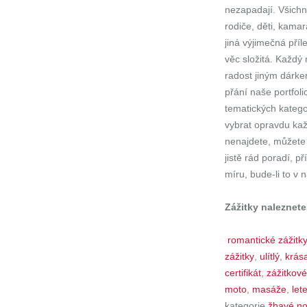
nezapadají. Všichn
rodiče, děti, kamar
jiná výjimečná příl
věc složitá. Každý
radost jiným dárke
přání naše portfol
tematických kategor
vybrat opravdu kaž
nenajdete, můžete
jistě rád poradí, p
míru, bude-li to v 
Zážitky naleznete
romantické zážitk
zážitky
,
ulítlý
,
krás
certifikát
,
zážitkové
moto
,
masáže
,
let
kategorie
žhavé no