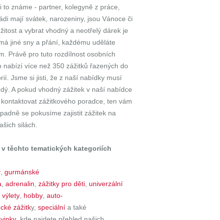
i to známe - partner, kolegyně z práce,
ádi mají svátek, narozeniny, jsou Vánoce či
ežitost a vybrat vhodný a neotřelý dárek je
 má jiné sny a přání, každému uděláte
m. Právě pro tuto rozdílnost osobních
io nabízí více než 350 zážitků řazených do
ií. Jsme si jisti, že z naší nabídky musí
dý. A pokud vhodný zážitek v naší nabídce
 kontaktovat zážitkového poradce, ten vám
řípadně se pokusíme zajistit zážitek na
našich silách.
 v těchto tematických kategoriích
y
,
gurmánské
a
,
adrenalin
,
zážitky pro děti
,
univerzální
 výlety
,
hobby
,
auto-
ecké zážitk
y,
speciální
a také
vinky
, kde najdete přehled našich