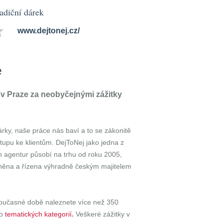
radiční dárek
www.dejtonej.cz/
e
v Praze za neobyčejnými zážitky
ky, naše práce nás baví a to se zákonitě
stupu ke klientům. DejToNej jako jedna z
h agentur působí na trhu od roku 2005,
tněna a řízena výhradně českým majitelem
současné době naleznete více než 350
o
tematických kategorií
.
Veškeré zážitky v