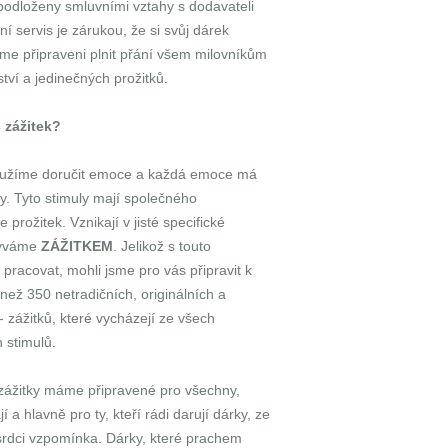
podloženy smluvními vztahy s dodavateli
ní servis je zárukou, že si svůj dárek
sme připraveni plnit přání všem milovníkům
ství a jedinečných prožitků.
 zážitek?
užíme doručit emoce a každá emoce má
ly. Tyto stimuly mají společného
 prožitek. Vznikají v jisté specifické
azýváme
ZÁŽITKEM
. Jelikož s touto
pracovat, mohli jsme pro vás připravit k
než 350 netradičních, originálních a
- zážitků, které vycházejí ze všech
stimulů.
zážitky
máme připravené pro všechny,
ají a hlavně pro ty, kteří rádi darují dárky, ze
srdci vzpomínka. Dárky, které prachem