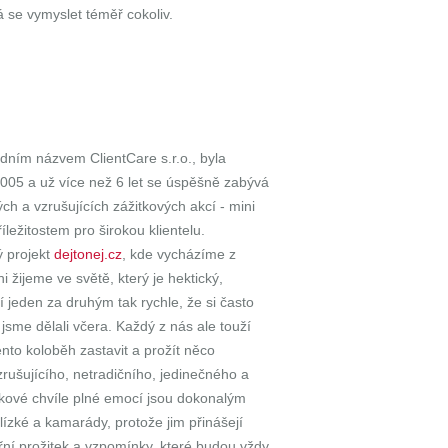
á se vymyslet téměř cokoliv.
dním názvem ClientCare s.r.o., byla
005 a už více než 6 let se úspěšně zabývá
ch a vzrušujících zážitkových akcí - mini
ležitostem pro širokou klientelu.
ý projekt
dejtonej.cz
, kde vycházíme z
i žijeme ve světě, který je hektický,
í jeden za druhým tak rychle, že si často
sme dělali včera. Každý z nás ale touží
ento koloběh zastavit a prožít něco
ušujícího, netradičního, jedinečného a
kové chvíle plné emocí jsou dokonalým
ízké a kamarády, protože jim přinášejí
třní prožitek a vzpomínky, které budou vždy