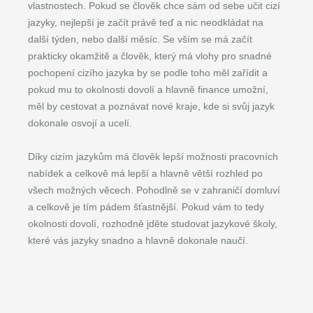
vlastnostech. Pokud se člověk chce sám od sebe učit cizí
jazyky, nejlepší je začít právě teď a nic neodkládat na
další týden, nebo další měsíc. Se vším se má začít
prakticky okamžitě a člověk, který má vlohy pro snadné
pochopení cizího jazyka by se podle toho měl zařídit a
pokud mu to okolnosti dovolí a hlavně finance umožní,
měl by cestovat a poznávat nové kraje, kde si svůj jazyk
dokonale osvojí a ucelí.
Díky cizím jazykům má člověk lepší možnosti pracovních
nabídek a celkově má lepší a hlavně větší rozhled po
všech možných věcech. Pohodlně se v zahraničí domluví
a celkově je tím pádem šťastnější. Pokud vám to tedy
okolnosti dovolí, rozhodně jděte studovat jazykové školy,
které vás jazyky snadno a hlavně dokonale naučí.