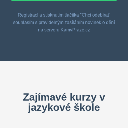
Registrací a stisknutím tlačítka "Chci odebírat"
souhlasím s pravidelným zasíláním novinek o dění
na serveru KamvPraze.cz
Zajímavé kurzy v
jazykové škole