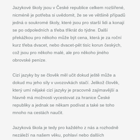
Jazykové školy jsou v České republice celkem rozšířené,
nicméně je potřeba si uvědomit, že se ve většině případů
jedná o soukromé školy, které jsou pro starší lidi a konají
se po odpoledních a třeba třikrát do týdne. Další
překážkou pro někoho může být cena, která je za roční
kurz třeba dvacet, nebo dvacet-pět tisíc korun českých,
což jsou pro někoho malé, ale pro někoho jiného
obrovské peníze.
Cizí jazyky by se člověk měl učit dokud ještě může a
dokud mu jeho síly v uvozovkách stačí. Jelikož člověk,
který umí nějaké cizí jazyky je pracovně zajímavější a
hlavně má možnosti vycestovat za hranice České
republiky a jednak se někam podívat a také se toho
mnoho na cestách naučit.
Jazyková škola je tedy pro každého z nás a rozhodně
nezáleží na našem věku, pohlaví nebo dalších