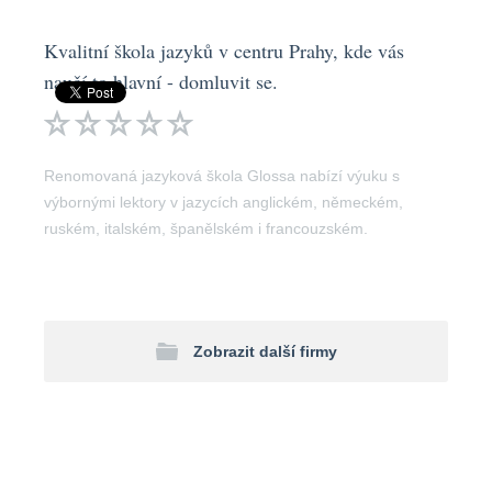
Kvalitní škola jazyků v centru Prahy, kde vás
naučí to hlavní - domluvit se.
Renomovaná jazyková škola Glossa nabízí výuku s
výbornými lektory v jazycích anglickém, německém,
ruském, italském, španělském i francouzském.
Zobrazit další firmy