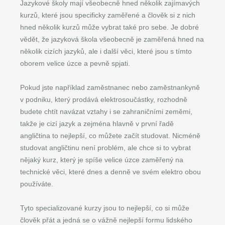
Jazykové školy mají všeobecně hned několik zajímavých
kurzů, které jsou specificky zaměřené a člověk si z nich
hned několik kurzů může vybrat také pro sebe. Je dobré
vědět, že jazyková škola všeobecně je zaměřená hned na
několik cizích jazyků, ale i další věci, které jsou s tímto
oborem velice úzce a pevně spjati.
Pokud jste například zaměstnanec nebo zaměstnankyně
v podniku, který prodává elektrosoučástky, rozhodně
budete chtít navázat vztahy i se zahraničními zeměmi,
takže je cizí jazyk a zejména hlavně v první řadě
angličtina to nejlepší, co můžete začít studovat. Nicméně
studovat angličtinu není problém, ale chce si to vybrat
nějaký kurz, který je spíše velice úzce zaměřený na
technické věci, které dnes a denně ve svém elektro obou
používáte.
Tyto specializované kurzy jsou to nejlepší, co si může
člověk přát a jedná se o vážně nejlepší formu lidského