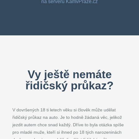
na serveru KamvPraze.cz
Vy ještě nemáte
řidičský průkaz?
V dovršených 18 ti letech věku si člověk může udělat
řidičský průkaz na auto. Je to hodně žádaná věc, jelikož
jezdit autem chce snad každý. Dříve to byla otázka spíše
pro mladé muže, kteří si ihned po 18 tých narozeninách