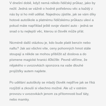
V dnešní době, když nemá někdo řidičský průkaz, jako by
nežil. Jedná se vážně o hodně potřebnou věc a každý z
nás by si ho měl udělat. Najednou zjistíte, jak se vám díky
hotové autoškole a platnému řidičskému průkazu uleví a
pokud máte například ještě svoje vlastní auto - jedná se
snad o tu nejlepší věc, kterou si člověk může přát.
Nicméně další otázkou je, kdo bude platit benzín nebo
naftu? Jak asi všichni víte, ceny pohonných hmot stále
stoupají a někde se mohou přiblížit až doslova a do
písmene magické hranici 40kč/litr. Pevně věříme, že
nějakého v uvozovkách sponzora na vaše dlouhé
projížďky autem najdete.
Po udělání autoškoly se mladý člověk nejdříve jak se říká
rozjíždí a zkouší si všechno možné. Ale už v ostrém
provozu v uvozovkách jenom za přítomnosti buď táty,
nebo mamky.