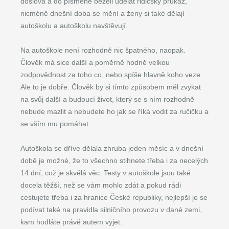
doslova a do písmene běželi udělat řidičský průkaz,
nicméně dnešní doba se mění a ženy si také dělají
autoškolu a autoškolu navštěvují.
Na autoškole není rozhodně nic špatného, naopak.
Člověk má sice další a poměrně hodně velkou
zodpovědnost za toho co, nebo spíše hlavně koho veze.
Ale to je dobře. Člověk by si tímto způsobem měl zvykat
na svůj další a budoucí život, který se s ním rozhodně
nebude mazlit a nebudete ho jak se říká vodit za ručičku a
se vším mu pomáhat.
Autoškola se dříve dělala zhruba jeden měsíc a v dnešní
době je možné, že to všechno stihnete třeba i za necelých
14 dní, což je skvělá věc. Testy v autoškole jsou také
docela těžší, než se vám mohlo zdát a pokud rádi
cestujete třeba i za hranice České republiky, nejlepší je se
podívat také na pravidla silničního provozu v dané zemi,
kam hodláte právě autem vyjet.