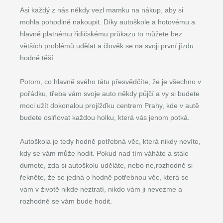
Asi každý z nás někdy vezl mamku na nákup, aby si
mohla pohodlně nakoupit. Díky autoškole a hotovému a
hlavně platnému řidičskému průkazu to můžete bez
větších problémů udělat a člověk se na svoji první jízdu
hodně těší.
Potom, co hlavně svého tátu přesvědčíte, že je všechno v
pořádku, třeba vám svoje auto někdy půjčí a vy si budete
moci užít dokonalou projížďku centrem Prahy, kde v autě
budete oslňovat každou holku, která vás jenom potká.
Autoškola je tedy hodně potřebná věc, která nikdy nevíte,
kdy se vám může hodit. Pokud nad tím váháte a stále
dumete, zda si autoškolu uděláte, nebo ne,rozhodně si
řekněte, že se jedná o hodně potřebnou věc, která se
vám v životě nikde neztratí, nikdo vám ji nevezme a
rozhodně se vám bude hodit.