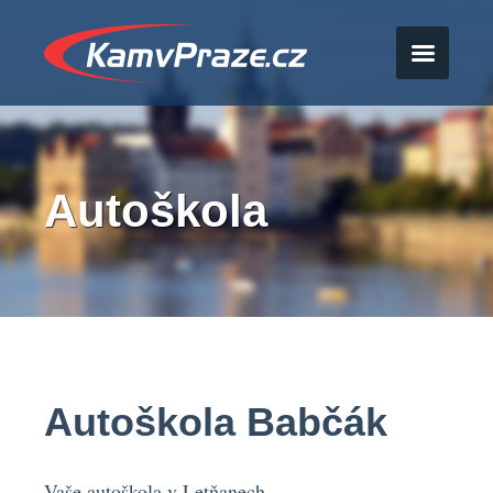
Autoškola
Autoškola Babčák
Vaše autoškola v Letňanech