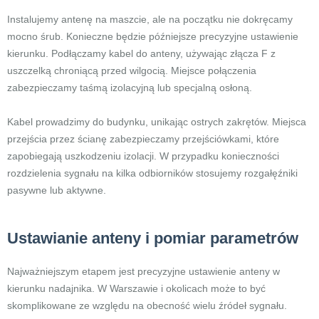
Instalujemy antenę na maszcie, ale na początku nie dokręcamy
mocno śrub. Konieczne będzie późniejsze precyzyjne ustawienie
kierunku. Podłączamy kabel do anteny, używając złącza F z
uszczelką chroniącą przed wilgocią. Miejsce połączenia
zabezpieczamy taśmą izolacyjną lub specjalną osłoną.
Kabel prowadzimy do budynku, unikając ostrych zakrętów. Miejsca
przejścia przez ścianę zabezpieczamy przejściówkami, które
zapobiegają uszkodzeniu izolacji. W przypadku konieczności
rozdzielenia sygnału na kilka odbiorników stosujemy rozgałęźniki
pasywne lub aktywne.
Ustawianie anteny i pomiar parametrów
Najważniejszym etapem jest precyzyjne ustawienie anteny w
kierunku nadajnika. W Warszawie i okolicach może to być
skomplikowane ze względu na obecność wielu źródeł sygnału.