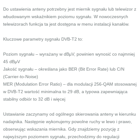
Do ustawienia anteny potrzebny jest miernik sygnału lub telewizor z
wbudowanym wskaźnikiem poziomu sygnału. W nowoczesnych
telewizorach funkcja ta jest dostępna w menu instalacji kanałów.
Kluczowe parametry sygnału DVB-T2 to:
Poziom sygnału – wyrażany w dBμV, powinien wynosić co najmniej
45 dBμV
Jakość sygnału – określana jako BER (Bit Error Rate) lub C/N
(Carrier-to-Noise)
MER (Modulation Error Ratio) – dla modulacji 256-QAM stosowanej
w DVB-T2 wartość minimalna to 29 dB, a typowa zapewniająca
stabilny odbiór to 32 dB i więcej
Ustawianie zaczynamy od ogólnego skierowania anteny w kierunku
nadajnika. Następnie wykonujemy powolne ruchy w lewo i prawo,
obserwując wskazania miernika. Gdy znajdziemy pozycję z
najwyższym poziomem sygnału, przechodzimy do regulacji