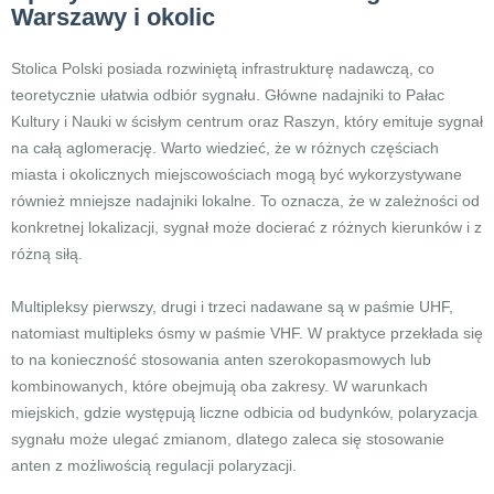
Warszawy i okolic
Stolica Polski posiada rozwiniętą infrastrukturę nadawczą, co
teoretycznie ułatwia odbiór sygnału. Główne nadajniki to Pałac
Kultury i Nauki w ścisłym centrum oraz Raszyn, który emituje sygnał
na całą aglomerację. Warto wiedzieć, że w różnych częściach
miasta i okolicznych miejscowościach mogą być wykorzystywane
również mniejsze nadajniki lokalne. To oznacza, że w zależności od
konkretnej lokalizacji, sygnał może docierać z różnych kierunków i z
różną siłą.
Multipleksy pierwszy, drugi i trzeci nadawane są w paśmie UHF,
natomiast multipleks ósmy w paśmie VHF. W praktyce przekłada się
to na konieczność stosowania anten szerokopasmowych lub
kombinowanych, które obejmują oba zakresy. W warunkach
miejskich, gdzie występują liczne odbicia od budynków, polaryzacja
sygnału może ulegać zmianom, dlatego zaleca się stosowanie
anten z możliwością regulacji polaryzacji.