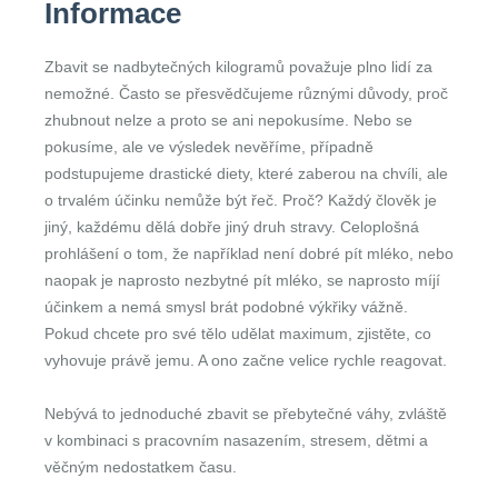
Informace
Zbavit se nadbytečných kilogramů považuje plno lidí za
nemožné. Často se přesvědčujeme různými důvody, proč
zhubnout nelze a proto se ani nepokusíme. Nebo se
pokusíme, ale ve výsledek nevěříme, případně
podstupujeme drastické diety, které zaberou na chvíli, ale
o trvalém účinku nemůže být řeč. Proč? Každý člověk je
jiný, každému dělá dobře jiný druh stravy. Celoplošná
prohlášení o tom, že například není dobré pít mléko, nebo
naopak je naprosto nezbytné pít mléko, se naprosto míjí
účinkem a nemá smysl brát podobné výkřiky vážně.
Pokud chcete pro své tělo udělat maximum, zjistěte, co
vyhovuje právě jemu. A ono začne velice rychle reagovat.
Nebývá to jednoduché zbavit se přebytečné váhy, zvláště
v kombinaci s pracovním nasazením, stresem, dětmi a
věčným nedostatkem času.