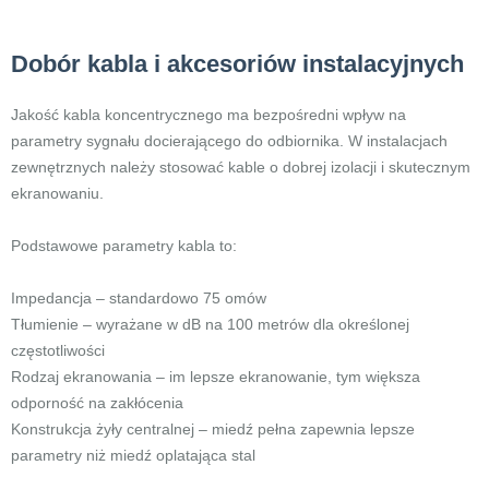
Dobór kabla i akcesoriów instalacyjnych
Jakość kabla koncentrycznego ma bezpośredni wpływ na
parametry sygnału docierającego do odbiornika. W instalacjach
zewnętrznych należy stosować kable o dobrej izolacji i skutecznym
ekranowaniu.
Podstawowe parametry kabla to:
Impedancja – standardowo 75 omów
Tłumienie – wyrażane w dB na 100 metrów dla określonej
częstotliwości
Rodzaj ekranowania – im lepsze ekranowanie, tym większa
odporność na zakłócenia
Konstrukcja żyły centralnej – miedź pełna zapewnia lepsze
parametry niż miedź oplatająca stal