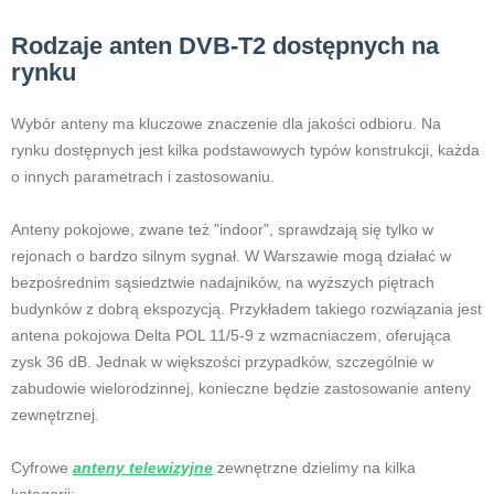
Rodzaje anten DVB-T2 dostępnych na
rynku
Wybór anteny ma kluczowe znaczenie dla jakości odbioru. Na
rynku dostępnych jest kilka podstawowych typów konstrukcji, każda
o innych parametrach i zastosowaniu.
Anteny pokojowe, zwane też "indoor", sprawdzają się tylko w
rejonach o bardzo silnym sygnał. W Warszawie mogą działać w
bezpośrednim sąsiedztwie nadajników, na wyższych piętrach
budynków z dobrą ekspozycją. Przykładem takiego rozwiązania jest
antena pokojowa Delta POL 11/5-9 z wzmacniaczem, oferująca
zysk 36 dB. Jednak w większości przypadków, szczególnie w
zabudowie wielorodzinnej, konieczne będzie zastosowanie anteny
zewnętrznej.
Cyfrowe
anteny telewizyjne
zewnętrzne dzielimy na kilka