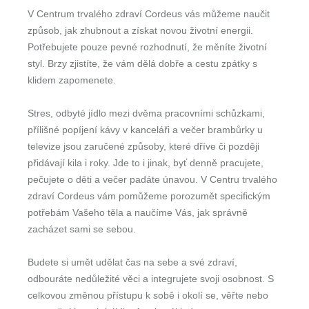
V Centrum trvalého zdraví Cordeus vás můžeme naučit
způsob, jak zhubnout a získat novou životní energii.
Potřebujete pouze pevné rozhodnutí, že měníte životní
styl. Brzy zjistíte, že vám dělá dobře a cestu zpátky s
klidem zapomenete.
Stres, odbyté jídlo mezi dvěma pracovními schůzkami,
přílišné popíjení kávy v kanceláři a večer brambůrky u
televize jsou zaručené způsoby, které dříve či později
přidávají kila i roky. Jde to i jinak, byť denně pracujete,
pečujete o děti a večer padáte únavou. V Centru trvalého
zdraví Cordeus vám pomůžeme porozumět specifickým
potřebám Vašeho těla a naučíme Vás, jak správně
zacházet sami se sebou.
Budete si umět udělat čas na sebe a své zdraví,
odbouráte nedůležité věci a integrujete svoji osobnost. S
celkovou změnou přístupu k sobě i okolí se, věřte nebo