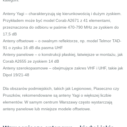
kategorii:
Anteny Yagi – charakteryzują się kierunkowością i dużym zyskiem.
Przykładem może być model Corab A2671 z 41 elementami,
przeznaczona do odbioru w paśmie 470-790 MHz ze zyskiem do
17,5 dB
Anteny offsetowe – o owalnym reflektorze, np. model Telmor TAD-
91 o zysku 16 dB dla pasma UHF
Anteny panelowe – o konstrukcji płaskiej, łatwiejsze w montażu, jak
Corab A2655 ze zyskiem 14 dB
Anteny szerokopasmowe – obejmujące zakres VHF i UHF, takie jak
Dipol 19/21-48
Dla obszarów podmiejskich, takich jak Legionowo, Piaseczno czy
Pruszków, rekomendowane są anteny Yagi o większej liczbie
elementów. W samym centrum Warszawy często wystarczają
anteny panelowe lub mniejsze modele offsetowe.