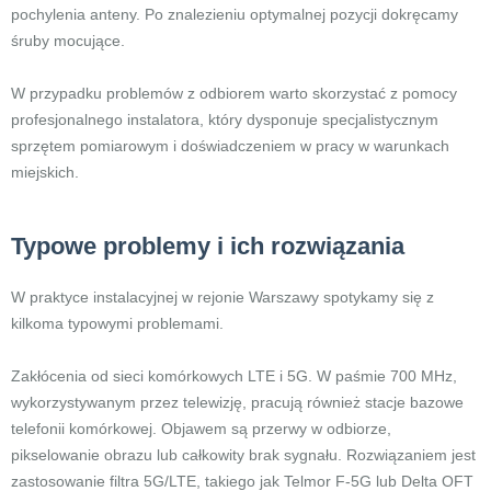
pochylenia anteny. Po znalezieniu optymalnej pozycji dokręcamy
śruby mocujące.
W przypadku problemów z odbiorem warto skorzystać z pomocy
profesjonalnego instalatora, który dysponuje specjalistycznym
sprzętem pomiarowym i doświadczeniem w pracy w warunkach
miejskich.
Typowe problemy i ich rozwiązania
W praktyce instalacyjnej w rejonie Warszawy spotykamy się z
kilkoma typowymi problemami.
Zakłócenia od sieci komórkowych LTE i 5G. W paśmie 700 MHz,
wykorzystywanym przez telewizję, pracują również stacje bazowe
telefonii komórkowej. Objawem są przerwy w odbiorze,
pikselowanie obrazu lub całkowity brak sygnału. Rozwiązaniem jest
zastosowanie filtra 5G/LTE, takiego jak Telmor F-5G lub Delta OFT