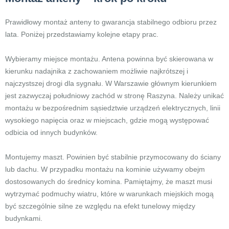
Prawidłowy montaż anteny to gwarancja stabilnego odbioru przez
lata. Poniżej przedstawiamy kolejne etapy prac.
Wybieramy miejsce montażu. Antena powinna być skierowana w
kierunku nadajnika z zachowaniem możliwie najkrótszej i
najczystszej drogi dla sygnału. W Warszawie głównym kierunkiem
jest zazwyczaj południowy zachód w stronę Raszyna. Należy unikać
montażu w bezpośrednim sąsiedztwie urządzeń elektrycznych, linii
wysokiego napięcia oraz w miejscach, gdzie mogą występować
odbicia od innych budynków.
Montujemy maszt. Powinien być stabilnie przymocowany do ściany
lub dachu. W przypadku montażu na kominie używamy obejm
dostosowanych do średnicy komina. Pamiętajmy, że maszt musi
wytrzymać podmuchy wiatru, które w warunkach miejskich mogą
być szczególnie silne ze względu na efekt tunelowy między
budynkami.