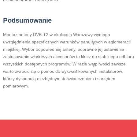
Podsumowanie
Montaż anteny DVB-T2 w okolicach Warszawy wymaga
uwzględnienia specyficznych warunków panujących w aglomeracji
miejskiej. Wybór odpowiedniej anteny, poprawne jej ustawienie i
zastosowanie właściwych akcesoriów to klucz do stabilnego odbioru
wszystkich dostępnych programów. W razie wątpliwości zawsze
warto zwrócić się o pomoc do wykwalifikowanych instalatorów,
którzy dysponują niezbędnym doświadczeniem i sprzętem
pomiarowym.