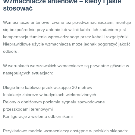
Wzmacniacze antenowe – kiedy i jakie
stosować
Wzmacniacze antenowe, zwane też przedwzmacniaczami, montuje
się bezpośrednio przy antenie lub w linii kabla. Ich zadaniem jest
kompensacja tłumienia wprowadzanego przez kabel i rozgałęźniki.
Nieprawidłowe użycie wzmacniacza może jednak pogorszyć jakość
odbioru.
W warunkach warszawskich wzmacniacze są przydatne głównie w
następujących sytuacjach:
Długie linie kablowe przekraczające 30 metrów
Instalacje zbiorcze w budynkach wielorodzinnych
Rejony o obniżonym poziomie sygnału spowodowane
przeszkodami terenowymi
Konfiguracje z wieloma odbiornikami
Przykładowe modele wzmacniaczy dostępne w polskich sklepach: