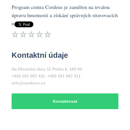
Program centra Cordeus je zaměřen na trvalou
úpravu hmotnosti a získání správných stravovacích
návyků.
Kontaktní údaje
Na Dlouhém lánu 11 Praha 6, 160 00
+420 251 097 411, +420 251 097 311
info@cordeus.cz
Kontaktovat