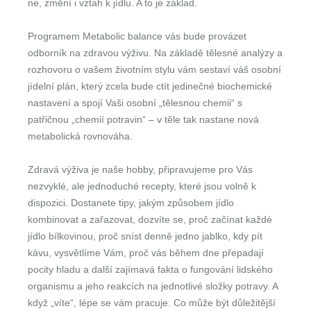
ne, změní i vztah k jídlu. A to je základ.
Programem Metabolic balance vás bude provázet
odborník na zdravou výživu. Na základě tělesné analýzy a
rozhovoru o vašem životním stylu vám sestaví váš osobní
jídelní plán, který zcela bude ctít jedinečné biochemické
nastavení a spojí Vaši osobní „tělesnou chemii“ s
patřičnou „chemií potravin“ – v těle tak nastane nová
metabolická rovnováha.
Zdravá výživa je naše hobby, připravujeme pro Vás
nezvyklé, ale jednoduché recepty, které jsou volně k
dispozici. Dostanete tipy, jakým způsobem jídlo
kombinovat a zařazovat, dozvíte se, proč začínat každé
jídlo bílkovinou, proč sníst denně jedno jablko, kdy pít
kávu, vysvětlíme Vám, proč vás během dne přepadají
pocity hladu a další zajímavá fakta o fungování lidského
organismu a jeho reakcích na jednotlivé složky potravy. A
když „víte“, lépe se vám pracuje. Co může být důležitější