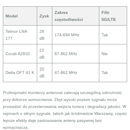
Zakres
Filtr
Model
Zysk
częstotliwości
5G/LTE
Telmor LNA-
28
174-694 MHz
Tak
177
dB
22
Corab A2810
87-862 MHz
Nie
dB
20
Delta OFT 41 K
47-862 MHz
Tak
dB
Profesjonalni monterzy antenowi zalecają szczególną ostrożność
przy doborze wzmocnienia. Zbyt wysoki poziom sygnału może
prowadzić do przesterowania wejścia tunera i degradacji jakości. W
rejonach o silnym sygnale, takich jak śródmieście Warszawy, często
lepsze efekty daje zastosowanie anteny pasywnej bez
wzmacniacza.