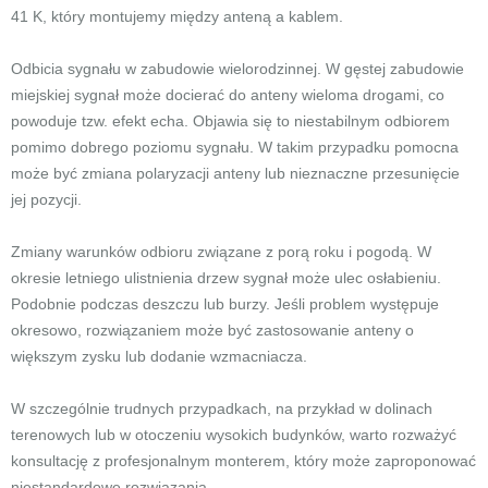
41 K, który montujemy między anteną a kablem.
Odbicia sygnału w zabudowie wielorodzinnej. W gęstej zabudowie
miejskiej sygnał może docierać do anteny wieloma drogami, co
powoduje tzw. efekt echa. Objawia się to niestabilnym odbiorem
pomimo dobrego poziomu sygnału. W takim przypadku pomocna
może być zmiana polaryzacji anteny lub nieznaczne przesunięcie
jej pozycji.
Zmiany warunków odbioru związane z porą roku i pogodą. W
okresie letniego ulistnienia drzew sygnał może ulec osłabieniu.
Podobnie podczas deszczu lub burzy. Jeśli problem występuje
okresowo, rozwiązaniem może być zastosowanie anteny o
większym zysku lub dodanie wzmacniacza.
W szczególnie trudnych przypadkach, na przykład w dolinach
terenowych lub w otoczeniu wysokich budynków, warto rozważyć
konsultację z profesjonalnym monterem, który może zaproponować
niestandardowe rozwiązania.