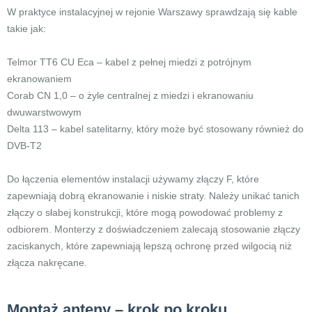
W praktyce instalacyjnej w rejonie Warszawy sprawdzają się kable
takie jak:
Telmor TT6 CU Eca – kabel z pełnej miedzi z potrójnym
ekranowaniem
Corab CN 1,0 – o żyle centralnej z miedzi i ekranowaniu
dwuwarstwowym
Delta 113 – kabel satelitarny, który może być stosowany również do
DVB-T2
Do łączenia elementów instalacji używamy złączy F, które
zapewniają dobrą ekranowanie i niskie straty. Należy unikać tanich
złączy o słabej konstrukcji, które mogą powodować problemy z
odbiorem. Monterzy z doświadczeniem zalecają stosowanie złączy
zaciskanych, które zapewniają lepszą ochronę przed wilgocią niż
złącza nakręcane.
Montaż anteny – krok po kroku