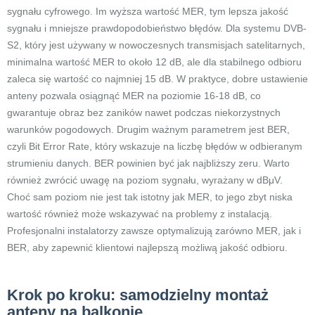
sygnału cyfrowego. Im wyższa wartość MER, tym lepsza jakość
sygnału i mniejsze prawdopodobieństwo błędów. Dla systemu DVB-
S2, który jest używany w nowoczesnych transmisjach satelitarnych,
minimalna wartość MER to około 12 dB, ale dla stabilnego odbioru
zaleca się wartość co najmniej 15 dB. W praktyce, dobre ustawienie
anteny pozwala osiągnąć MER na poziomie 16-18 dB, co
gwarantuje obraz bez zaników nawet podczas niekorzystnych
warunków pogodowych. Drugim ważnym parametrem jest BER,
czyli Bit Error Rate, który wskazuje na liczbę błędów w odbieranym
strumieniu danych. BER powinien być jak najbliższy zeru. Warto
również zwrócić uwagę na poziom sygnału, wyrażany w dBμV.
Choć sam poziom nie jest tak istotny jak MER, to jego zbyt niska
wartość również może wskazywać na problemy z instalacją.
Profesjonalni instalatorzy zawsze optymalizują zarówno MER, jak i
BER, aby zapewnić klientowi najlepszą możliwą jakość odbioru.
Krok po kroku: samodzielny montaż
anteny na balkonie