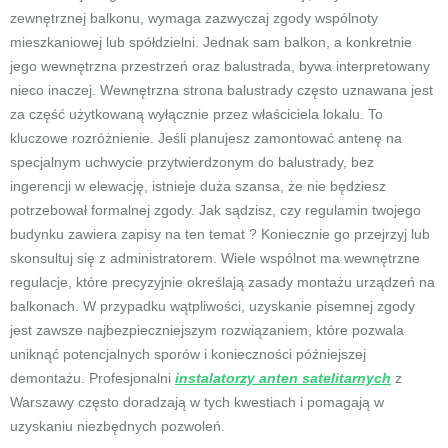
zewnętrznej balkonu, wymaga zazwyczaj zgody wspólnoty
mieszkaniowej lub spółdzielni. Jednak sam balkon, a konkretnie
jego wewnętrzna przestrzeń oraz balustrada, bywa interpretowany
nieco inaczej. Wewnętrzna strona balustrady często uznawana jest
za część użytkowaną wyłącznie przez właściciela lokalu. To
kluczowe rozróżnienie. Jeśli planujesz zamontować antenę na
specjalnym uchwycie przytwierdzonym do balustrady, bez
ingerencji w elewację, istnieje duża szansa, że nie będziesz
potrzebował formalnej zgody. Jak sądzisz, czy regulamin twojego
budynku zawiera zapisy na ten temat ? Koniecznie go przejrzyj lub
skonsultuj się z administratorem. Wiele wspólnot ma wewnętrzne
regulacje, które precyzyjnie określają zasady montażu urządzeń na
balkonach. W przypadku wątpliwości, uzyskanie pisemnej zgody
jest zawsze najbezpieczniejszym rozwiązaniem, które pozwala
uniknąć potencjalnych sporów i konieczności późniejszej
demontażu. Profesjonalni
instalatorzy anten satelitarnych
z
Warszawy często doradzają w tych kwestiach i pomagają w
uzyskaniu niezbędnych pozwoleń.