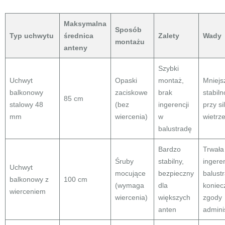
Maksymalna
Sposób
Typ uchwytu
średnica
Zalety
Wady
montażu
anteny
Szybki
Uchwyt
Opaski
montaż,
Mniejs
balkonowy
zaciskowe
brak
stabil
85 cm
stalowy 48
(bez
ingerencji
przy s
mm
wiercenia)
w
wietrz
balustradę
Bardzo
Trwała
Śruby
stabilny,
ingere
Uchwyt
mocujące
bezpieczny
balust
balkonowy z
100 cm
(wymaga
dla
koniec
wierceniem
wiercenia)
większych
zgody
anten
admini