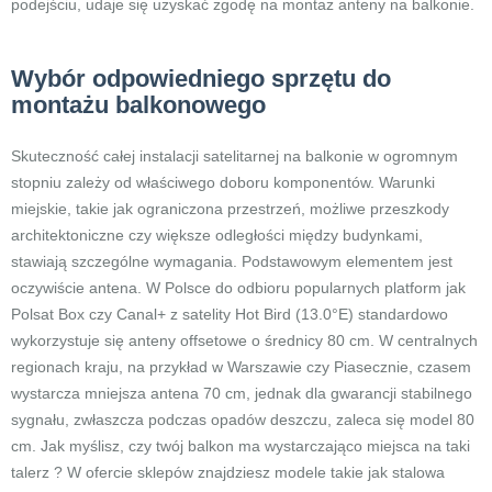
podejściu, udaje się uzyskać zgodę na montaż anteny na balkonie.
Wybór odpowiedniego sprzętu do
montażu balkonowego
Skuteczność całej instalacji satelitarnej na balkonie w ogromnym
stopniu zależy od właściwego doboru komponentów. Warunki
miejskie, takie jak ograniczona przestrzeń, możliwe przeszkody
architektoniczne czy większe odległości między budynkami,
stawiają szczególne wymagania. Podstawowym elementem jest
oczywiście antena. W Polsce do odbioru popularnych platform jak
Polsat Box czy Canal+ z satelity Hot Bird (13.0°E) standardowo
wykorzystuje się anteny offsetowe o średnicy 80 cm. W centralnych
regionach kraju, na przykład w Warszawie czy Piasecznie, czasem
wystarcza mniejsza antena 70 cm, jednak dla gwarancji stabilnego
sygnału, zwłaszcza podczas opadów deszczu, zaleca się model 80
cm. Jak myślisz, czy twój balkon ma wystarczająco miejsca na taki
talerz ? W ofercie sklepów znajdziesz modele takie jak stalowa