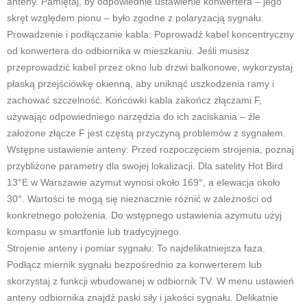
anteny. Pamiętaj, by odpowiednie ustawienie konwertera – jego
skręt względem pionu – było zgodne z polaryzacją sygnału.
Prowadzenie i podłączanie kabla: Poprowadź kabel koncentryczny
od konwertera do odbiornika w mieszkaniu. Jeśli musisz
przeprowadzić kabel przez okno lub drzwi balkonowe, wykorzystaj
płaską przejściówkę okienną, aby uniknąć uszkodzenia ramy i
zachować szczelność. Końcówki kabla zakończ złączami F,
używając odpowiedniego narzędzia do ich zaciskania – źle
założone złącze F jest częstą przyczyną problemów z sygnałem.
Wstępne ustawienie anteny: Przed rozpoczęciem strojenia, poznaj
przybliżone parametry dla swojej lokalizacji. Dla satelity Hot Bird
13°E w Warszawie azymut wynosi około 169°, a elewacja około
30°. Wartości te mogą się nieznacznie różnić w zależności od
konkretnego położenia. Do wstępnego ustawienia azymutu użyj
kompasu w smartfonie lub tradycyjnego.
Strojenie anteny i pomiar sygnału: To najdelikatniejsza faza.
Podłącz miernik sygnału bezpośrednio za konwerterem lub
skorzystaj z funkcji wbudowanej w odbiornik TV. W menu ustawień
anteny odbiornika znajdź paski siły i jakości sygnału. Delikatnie