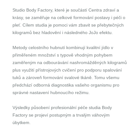
Studio Body Factory, které je součástí Centra zdraví a
krásy, se zaměřuje na celkové formování postavy i péči o
pleť. Cílem studia je pomoci vám zbavit se přebytečných
kilogramů bez hladovění i následného JoJo efektu.
Metody celostního hubnutí kombinují kvalitní jídlo v
přiměřeném množství s typově vhodným pohybem
zaměřeným na odbourávání nashromážděných kilogramů
plus využití přístrojových cvičení pro podporu spalování
tuků a zároveň formování svalové tkáně. Tomu všemu
předchází odborná diagnostika vašeho organismu pro
správné nastavení hubnoucího režimu.
Výsledky působení profesionální péče studia Body
Factory se projeví postupným a trvalým váhovým
úbytkem.