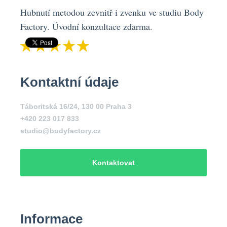
Hubnutí metodou zevnitř i zvenku ve studiu Body
Factory. Úvodní konzultace zdarma.
Kontaktní údaje
Táboritská 16/24, 130 00 Praha 3
+420 223 017 833
studio@bodyfactory.cz
Kontaktovat
Informace