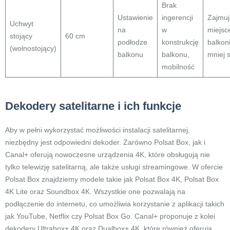
Brak
Ustawienie
ingerencji
Zajmuj
Uchwyt
na
w
miejsc
stojący
60 cm
podłodze
konstrukcję
balkon
(wolnostojący)
balkonu
balkonu,
mniej s
mobilność
Dekodery satelitarne i ich funkcje
Aby w pełni wykorzystać możliwości instalacji satelitarnej,
niezbędny jest odpowiedni dekoder. Zarówno Polsat Box, jak i
Canal+ oferują nowoczesne urządzenia 4K, które obsługują nie
tylko telewizję satelitarną, ale także usługi streamingowe. W ofercie
Polsat Box znajdziemy modele takie jak Polsat Box 4K, Polsat Box
4K Lite oraz Soundbox 4K. Wszystkie one pozwalają na
podłączenie do internetu, co umożliwia korzystanie z aplikacji takich
jak YouTube, Netflix czy Polsat Box Go. Canal+ proponuje z kolei
dekodery Ultrabox+ 4K oraz Dualbox+ 4K, które również oferują