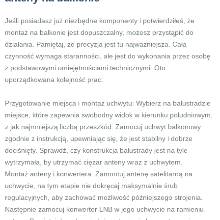
Jeśli posiadasz już niezbędne komponenty i potwierdziłeś, że
montaż na balkonie jest dopuszczalny, możesz przystąpić do
działania. Pamiętaj, że precyzja jest tu najważniejsza. Cała
czynność wymaga staranności, ale jest do wykonania przez osobę
z podstawowymi umiejętnościami technicznymi. Oto
uporządkowana kolejność prac:
Przygotowanie miejsca i montaż uchwytu: Wybierz na balustradzie
miejsce, które zapewnia swobodny widok w kierunku południowym,
z jak najmniejszą liczbą przeszkód. Zamocuj uchwyt balkonowy
zgodnie z instrukcją, upewniając się, że jest stabilny i dobrze
dociśnięty. Sprawdź, czy konstrukcja balustrady jest na tyle
wytrzymała, by utrzymać ciężar anteny wraz z uchwytem.
Montaż anteny i konwertera: Zamontuj antenę satelitarną na
uchwycie, na tym etapie nie dokręcaj maksymalnie śrub
regulacyjnych, aby zachować możliwość późniejszego strojenia.
Następnie zamocuj konwerter LNB w jego uchwycie na ramieniu