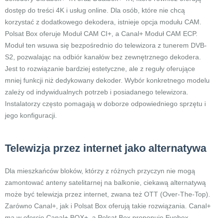
dostęp do treści 4K i usług online. Dla osób, które nie chcą
korzystać z dodatkowego dekodera, istnieje opcja modułu CAM.
Polsat Box oferuje Moduł CAM CI+, a Canal+ Moduł CAM ECP.
Moduł ten wsuwa się bezpośrednio do telewizora z tunerem DVB-
S2, pozwalając na odbiór kanałów bez zewnętrznego dekodera.
Jest to rozwiązanie bardziej estetyczne, ale z reguły oferujące
mniej funkcji niż dedykowany dekoder. Wybór konkretnego modelu
zależy od indywidualnych potrzeb i posiadanego telewizora.
Instalatorzy często pomagają w doborze odpowiedniego sprzętu i
jego konfiguracji.
Telewizja przez internet jako alternatywa
Dla mieszkańców bloków, którzy z różnych przyczyn nie mogą
zamontować anteny satelitarnej na balkonie, ciekawą alternatywą
może być telewizja przez internet, zwana też OTT (Over-The-Top).
Zarówno Canal+, jak i Polsat Box oferują takie rozwiązania. Canal+
ma w ofercie Canal+ BOX+, a Polsat Box proponuje Evobox