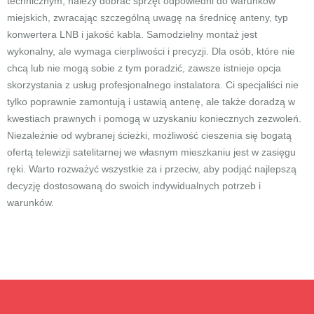
technicznym, należy dobrać sprzęt odpowiedni do warunków
miejskich, zwracając szczególną uwagę na średnicę anteny, typ
konwertera LNB i jakość kabla. Samodzielny montaż jest
wykonalny, ale wymaga cierpliwości i precyzji. Dla osób, które nie
chcą lub nie mogą sobie z tym poradzić, zawsze istnieje opcja
skorzystania z usług profesjonalnego instalatora. Ci specjaliści nie
tylko poprawnie zamontują i ustawią antenę, ale także doradzą w
kwestiach prawnych i pomogą w uzyskaniu koniecznych zezwoleń.
Niezależnie od wybranej ścieżki, możliwość cieszenia się bogatą
ofertą telewizji satelitarnej we własnym mieszkaniu jest w zasięgu
ręki. Warto rozważyć wszystkie za i przeciw, aby podjąć najlepszą
decyzję dostosowaną do swoich indywidualnych potrzeb i
warunków.