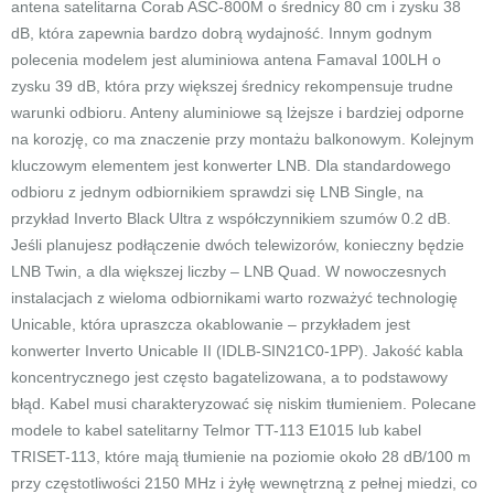
antena satelitarna Corab ASC-800M o średnicy 80 cm i zysku 38
dB, która zapewnia bardzo dobrą wydajność. Innym godnym
polecenia modelem jest aluminiowa antena Famaval 100LH o
zysku 39 dB, która przy większej średnicy rekompensuje trudne
warunki odbioru. Anteny aluminiowe są lżejsze i bardziej odporne
na korozję, co ma znaczenie przy montażu balkonowym. Kolejnym
kluczowym elementem jest konwerter LNB. Dla standardowego
odbioru z jednym odbiornikiem sprawdzi się LNB Single, na
przykład Inverto Black Ultra z współczynnikiem szumów 0.2 dB.
Jeśli planujesz podłączenie dwóch telewizorów, konieczny będzie
LNB Twin, a dla większej liczby – LNB Quad. W nowoczesnych
instalacjach z wieloma odbiornikami warto rozważyć technologię
Unicable, która upraszcza okablowanie – przykładem jest
konwerter Inverto Unicable II (IDLB-SIN21C0-1PP). Jakość kabla
koncentrycznego jest często bagatelizowana, a to podstawowy
błąd. Kabel musi charakteryzować się niskim tłumieniem. Polecane
modele to kabel satelitarny Telmor TT-113 E1015 lub kabel
TRISET-113, które mają tłumienie na poziomie około 28 dB/100 m
przy częstotliwości 2150 MHz i żyłę wewnętrzną z pełnej miedzi, co