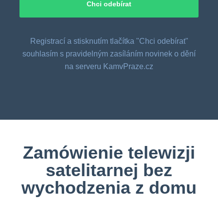
Registrací a stisknutím tlačítka "Chci odebírat"
souhlasím s pravidelným zasíláním novinek o dění
na serveru KamvPraze.cz
Zamówienie telewizji
satelitarnej bez
wychodzenia z domu