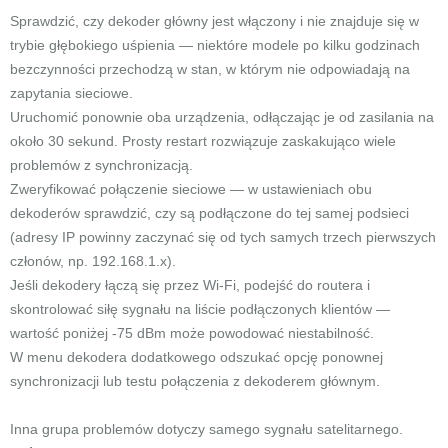
Sprawdzić, czy dekoder główny jest włączony i nie znajduje się w
trybie głębokiego uśpienia — niektóre modele po kilku godzinach
bezczynności przechodzą w stan, w którym nie odpowiadają na
zapytania sieciowe.
Uruchomić ponownie oba urządzenia, odłączając je od zasilania na
około 30 sekund. Prosty restart rozwiązuje zaskakująco wiele
problemów z synchronizacją.
Zweryfikować połączenie sieciowe — w ustawieniach obu
dekoderów sprawdzić, czy są podłączone do tej samej podsieci
(adresy IP powinny zaczynać się od tych samych trzech pierwszych
członów, np. 192.168.1.x).
Jeśli dekodery łączą się przez Wi-Fi, podejść do routera i
skontrolować siłę sygnału na liście podłączonych klientów —
wartość poniżej -75 dBm może powodować niestabilność.
W menu dekodera dodatkowego odszukać opcję ponownej
synchronizacji lub testu połączenia z dekoderem głównym.
Inna grupa problemów dotyczy samego sygnału satelitarnego.