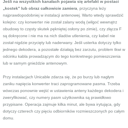
Jeśli na wszystkich kanałach pojawia się artefakt w postaci
„kostek" lub obraz całkowicie zamiera
, przyczyna leży
najprawdopodobniej w instalacji antenowej. Warto wtedy sprawdzić
kolejno: czy konwerter nie został zalany wodą (wilgoć wewnątrz
obudowy to częsty skutek pękniętej osłony po zimie), czy złącza F
są dokręcone i nie ma na nich śladów utlenienia, czy kabel nie
został nigdzie przycięty lub naderwany. Jeśli usterka dotyczy tylko
jednego dekodera, a pozostałe działają bez zarzutu, problem tkwi w
odcinku kabla prowadzącym do tego konkretnego pomieszczenia
lub w samym gnieździe antenowym.
Przy instalacjach Unicable zdarza się, że po burzy lub nagłym
zaniku napięcia konwerter traci zaprogramowane pasma. Trzeba
wówczas ponownie wejść w ustawienia anteny każdego dekodera i
zweryfikować, czy numery pasm użytkownika są prawidłowo
przypisane. Operacja zajmuje kilka minut, ale bywa irytująca, gdy
dotyczy czterech czy pięciu odbiorników rozmieszczonych po całym
domu.