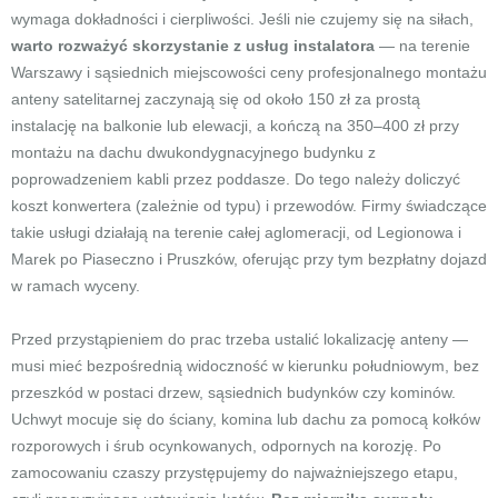
wymaga dokładności i cierpliwości. Jeśli nie czujemy się na siłach,
warto rozważyć skorzystanie z usług instalatora
— na terenie
Warszawy i sąsiednich miejscowości ceny profesjonalnego montażu
anteny satelitarnej zaczynają się od około 150 zł za prostą
instalację na balkonie lub elewacji, a kończą na 350–400 zł przy
montażu na dachu dwukondygnacyjnego budynku z
poprowadzeniem kabli przez poddasze. Do tego należy doliczyć
koszt konwertera (zależnie od typu) i przewodów. Firmy świadczące
takie usługi działają na terenie całej aglomeracji, od Legionowa i
Marek po Piaseczno i Pruszków, oferując przy tym bezpłatny dojazd
w ramach wyceny.
Przed przystąpieniem do prac trzeba ustalić lokalizację anteny —
musi mieć bezpośrednią widoczność w kierunku południowym, bez
przeszkód w postaci drzew, sąsiednich budynków czy kominów.
Uchwyt mocuje się do ściany, komina lub dachu za pomocą kołków
rozporowych i śrub ocynkowanych, odpornych na korozję. Po
zamocowaniu czaszy przystępujemy do najważniejszego etapu,