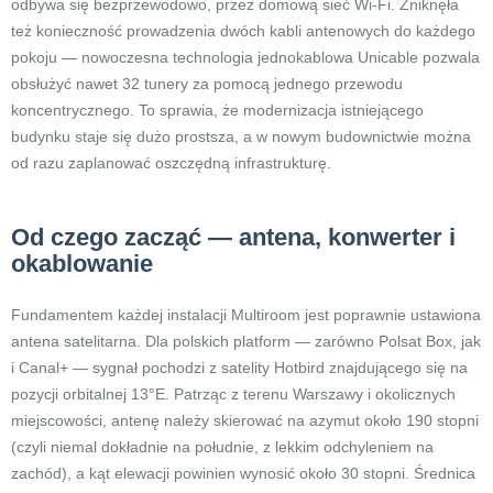
odbywa się bezprzewodowo, przez domową sieć Wi-Fi. Zniknęła
też konieczność prowadzenia dwóch kabli antenowych do każdego
pokoju — nowoczesna technologia jednokablowa Unicable pozwala
obsłużyć nawet 32 tunery za pomocą jednego przewodu
koncentrycznego. To sprawia, że modernizacja istniejącego
budynku staje się dużo prostsza, a w nowym budownictwie można
od razu zaplanować oszczędną infrastrukturę.
Od czego zacząć — antena, konwerter i
okablowanie
Fundamentem każdej instalacji Multiroom jest poprawnie ustawiona
antena satelitarna. Dla polskich platform — zarówno Polsat Box, jak
i Canal+ — sygnał pochodzi z satelity Hotbird znajdującego się na
pozycji orbitalnej 13°E. Patrząc z terenu Warszawy i okolicznych
miejscowości, antenę należy skierować na azymut około 190 stopni
(czyli niemal dokładnie na południe, z lekkim odchyleniem na
zachód), a kąt elewacji powinien wynosić około 30 stopni. Średnica