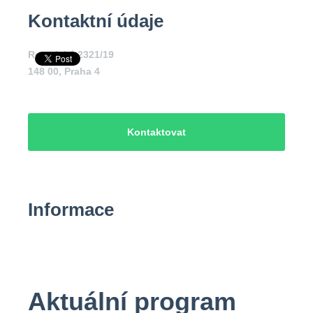
Kontaktní údaje
Roztylská 2321/19
148 00
,
Praha 4
Kontaktovat
Informace
Aktuální program