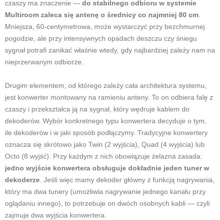
czaszy ma znaczenie —
do stabilnego odbioru w systemie
Multiroom zaleca się antenę o średnicy co najmniej 80 cm
.
Mniejsza, 60-centymetrowa, może wystarczyć przy bezchmurnej
pogodzie, ale przy intensywnych opadach deszczu czy śniegu
sygnał potrafi zanikać właśnie wtedy, gdy najbardziej zależy nam na
nieprzerwanym odbiorze.
Drugim elementem, od którego zależy cała architektura systemu,
jest konwerter montowany na ramieniu anteny. To on odbiera falę z
czaszy i przekształca ją na sygnał, który wędruje kablem do
dekoderów. Wybór konkretnego typu konwertera decyduje o tym,
ile dekoderów i w jaki sposób podłączymy. Tradycyjne konwertery
oznacza się skrótowo jako Twin (2 wyjścia), Quad (4 wyjścia) lub
Octo (8 wyjść). Przy każdym z nich obowiązuje żelazna zasada:
jedno wyjście konwertera obsługuje dokładnie jeden tuner w
dekoderze
. Jeśli więc mamy dekoder główny z funkcją nagrywania,
który ma dwa tunery (umożliwia nagrywanie jednego kanału przy
oglądaniu innego), to potrzebuje on dwóch osobnych kabli — czyli
zajmuje dwa wyjścia konwertera.