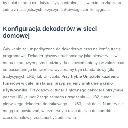
by oplot ekranu nie dotykał żyły centralnej — zwarcie na złączu to
jedna z najczęstszych przyczyn całkowitego zaniku sygnału.
Konfiguracja dekoderów w sieci
domowej
Gdy kable są już podłączone do dekoderów, czas na konfigurację
programową. Dekoder główny uruchamiamy jako pierwszy — w
menu ekranowym przechodzimy do ustawień anteny i w zależności
od posiadanego konwertera wybieramy tryb standardowy (dla
tradycyjnych LNB) lub Unicable.
Przy trybie Unicable każdemu
tunerowi w całej instalacji przypisujemy unikalne pasmo
użytkownika
. Przykładowo: tuner 1 głównego dekodera otrzymuje
pasmo UB1, tuner 2 tego samego urządzenia — UB2, tuner 1
pierwszego dekodera dodatkowego — UB3, i tak dalej. Numery nie
mogą się powtarzać, w przeciwnym razie dojdzie do konfliktu i
część kanałów przestanie być odbierana.