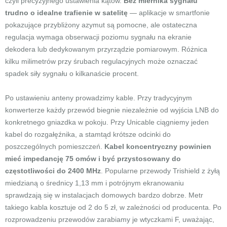
czyli precyzyjnego ustawienia kątów.
Bez miernika sygnału
trudno o idealne trafienie w satelitę
— aplikacje w smartfonie
pokazujące przybliżony azymut są pomocne, ale ostateczna
regulacja wymaga obserwacji poziomu sygnału na ekranie
dekodera lub dedykowanym przyrządzie pomiarowym. Różnica
kilku milimetrów przy śrubach regulacyjnych może oznaczać
spadek siły sygnału o kilkanaście procent.
Po ustawieniu anteny prowadzimy kable. Przy tradycyjnym
konwerterze każdy przewód biegnie niezależnie od wyjścia LNB do
konkretnego gniazdka w pokoju. Przy Unicable ciągniemy jeden
kabel do rozgałęźnika, a stamtąd krótsze odcinki do
poszczególnych pomieszczeń.
Kabel koncentryczny powinien
mieć impedancję 75 omów i być przystosowany do
częstotliwości do 2400 MHz
. Popularne przewody Trishield z żyłą
miedzianą o średnicy 1,13 mm i potrójnym ekranowaniu
sprawdzają się w instalacjach domowych bardzo dobrze. Metr
takiego kabla kosztuje od 2 do 5 zł, w zależności od producenta. Po
rozprowadzeniu przewodów zarabiamy je wtyczkami F, uważając,