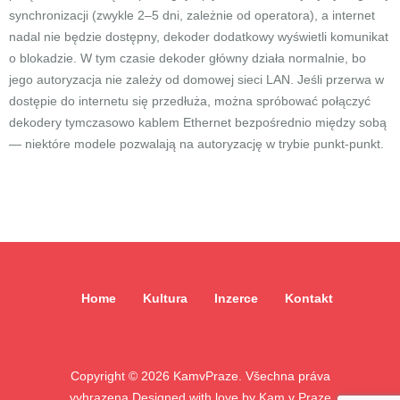
synchronizacji (zwykle 2–5 dni, zależnie od operatora), a internet
nadal nie będzie dostępny, dekoder dodatkowy wyświetli komunikat
o blokadzie. W tym czasie dekoder główny działa normalnie, bo
jego autoryzacja nie zależy od domowej sieci LAN. Jeśli przerwa w
dostępie do internetu się przedłuża, można spróbować połączyć
dekodery tymczasowo kablem Ethernet bezpośrednio między sobą
— niektóre modele pozwalają na autoryzację w trybie punkt-punkt.
Home
Kultura
Inzerce
Kontakt
Copyright ©
2026
KamvPraze. Všechna práva
vyhrazena.
Designed with love by
Kam v Praze