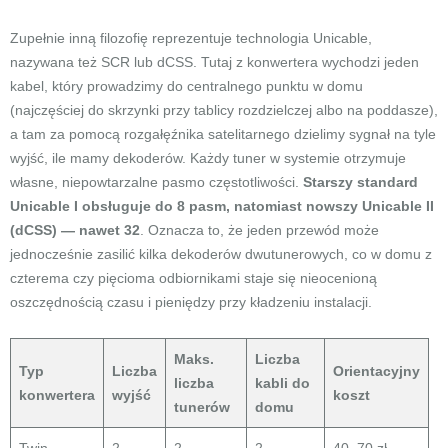
Zupełnie inną filozofię reprezentuje technologia Unicable,
nazywana też SCR lub dCSS. Tutaj z konwertera wychodzi jeden
kabel, który prowadzimy do centralnego punktu w domu
(najczęściej do skrzynki przy tablicy rozdzielczej albo na poddasze),
a tam za pomocą rozgałęźnika satelitarnego dzielimy sygnał na tyle
wyjść, ile mamy dekoderów. Każdy tuner w systemie otrzymuje
własne, niepowtarzalne pasmo częstotliwości.
Starszy standard
Unicable I obsługuje do 8 pasm, natomiast nowszy Unicable II
(dCSS) — nawet 32
. Oznacza to, że jeden przewód może
jednocześnie zasilić kilka dekoderów dwutunerowych, co w domu z
czterema czy pięcioma odbiornikami staje się nieocenioną
oszczędnością czasu i pieniędzy przy kładzeniu instalacji.
Maks.
Liczba
Typ
Liczba
Orientacyjny
liczba
kabli do
konwertera
wyjść
koszt
tunerów
domu