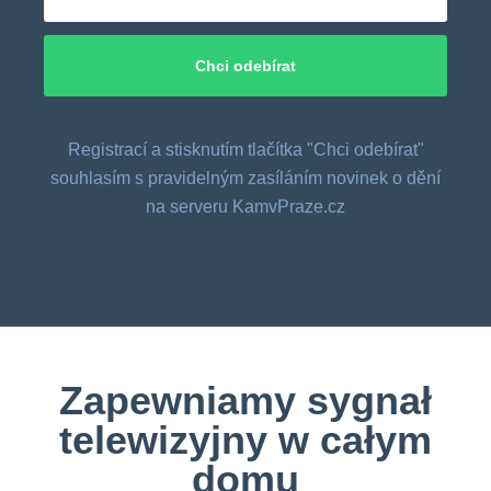
Registrací a stisknutím tlačítka "Chci odebírat"
souhlasím s pravidelným zasíláním novinek o dění
na serveru KamvPraze.cz
Zapewniamy sygnał
telewizyjny w całym
domu