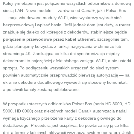
Kolejnym etapem jest połączenie wszystkich odbiorników z domową
siecią LAN. Nowe modele — zarówno od Canal+, jak i Polsat Box
— mają wbudowane moduły Wi-Fi, więc wystarczy wybrać sieć
bezprzewodową i wpisać hasło. Jeśli jednak dom jest duży, a router
znajduje się daleko od któregoś z dekoderów, stabilniejsze będzie
połączenie przewodowe przez kabel Ethernet
, szczególnie tam,
gdzie planujemy korzystać z funkcji nagrywania w chmurze lub
streamingu 4K. Zanikająca co kilka dni synchronizacja między
dekoderami to najczęściej efekt słabego zasięgu Wi-Fi, a nie usterki
sprzętu. Po podłączeniu wszystkich urządzeń do sieci system
powinien automatycznie przeprowadzić pierwszą autoryzację — na
ekranie dekodera dodatkowego wyświetli się stosowny komunikat,
a po chwili kanały zostaną odblokowane.
W przypadku starszych odbiorników Polsat Box (seria HD 3000, HD
5000, HD 6000) oraz niektórych modeli Canal+ autoryzacja nadal
wymaga fizycznego przełożenia karty z dekodera głównego do
dodatkowego. Procedura jest uciążliwa, bo powtarza się ją co kilka
dni, a terminy kolejnych aktywacji wyznacza system operatora. Jeśli