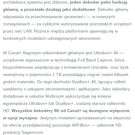
architektura systemu jest zbliżona:
jeden dekoder pełni funkcję
główną, a pozostałe działają jako dodatkowe
. Dekoder główny
odpowiada za przechowywanie uprawnień i — w nowszych
rozwiązaniach — za cykliczne autoryzowanie pozostałych urządzeń
przez sieć LAN. Różnice między platformami ujawniają się w
konkretnych modelach udostępnianych abonentom.
W Canal+ flagowym odbiornikiem głównym jest Ultrabox+ 4K —
urządzenie wyposażone w technologię Full Band Capture, która
bezproblemowo współpracuje z konwerterami Unicable, oraz dysk
zewnętrzny o pojemności 1 TB pozwalający nagrać nawet kilkaset
godzin materiału. Do tego dochodzi Dualbox+ 4K, łączący odbiór
satelitarny z usługami strumieniowymi i aplikacjami. Jako dekodery
dodatkowe w usłudze Multiroom wykorzystuje się kolejne
egzemplarze Ultrabox+ lub Dualbox+, rzadziej starsze odbiorniki
HD.
Wszystkie dekodery 4K od Canal+ są dostępne wyłącznie
w opcji wynajmu
. Jedynym modelem sprzedawanym na własność
(w ofercie przedpłaconej) pozostaje WiFiBox+ — odbiornik HD
produkcji Sagemcom.