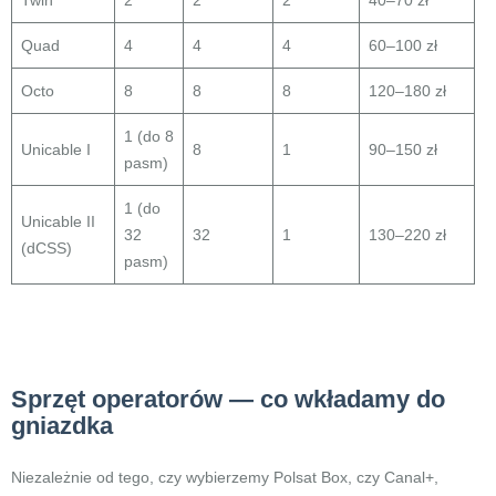
Twin
2
2
2
40–70 zł
Quad
4
4
4
60–100 zł
Octo
8
8
8
120–180 zł
1 (do 8
Unicable I
8
1
90–150 zł
pasm)
1 (do
Unicable II
32
32
1
130–220 zł
(dCSS)
pasm)
Sprzęt operatorów — co wkładamy do
gniazdka
Niezależnie od tego, czy wybierzemy Polsat Box, czy Canal+,