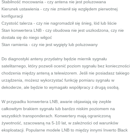
Stabilność mocowania - czy antena nie jest poluzowana
Kierunek ustawienia - czy nie zmienił się względem pierwotnej
konfiguracji
Czystość talerza - czy nie nagromadził się śnieg, lód lub liście
Stan konwertera LNB - czy obudowa nie jest uszkodzona, czy nie
dostała się do niego wilgoć
Stan ramienia - czy nie jest wygięty lub poluzowany
Do diagnostyki anteny przydatny będzie miernik sygnału
satelitarnego, który pozwoli ocenić poziom sygnału bez konieczności
chodzenia między anteną a telewizorem. Jeśli nie posiadasz takiego
urządzenia, możesz wykorzystać funkcję pomiaru sygnału w
dekoderze, ale będzie to wymagało współpracy z drugą osobą.
W przypadku konwertera LNB, awarie objawiają się zwykle
całkowitym brakiem sygnału lub bardzo niskim poziomem na
wszystkich transponderach. Konwertery mają ograniczoną
żywotność, szacowaną na 5-10 lat, w zależności od warunków
eksploatacji. Popularne modele LNB to między innymi Inverto Black