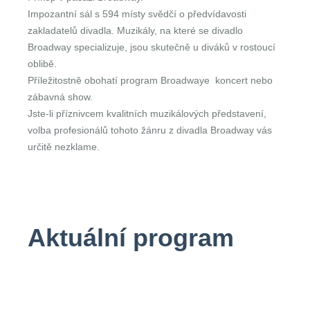
Impozantní sál s 594 místy svědčí o předvídavosti
zakladatelů divadla. Muzikály, na které se divadlo
Broadway specializuje, jsou skutečně u diváků v rostoucí
oblibě.
Příležitostně obohatí program Broadwaye koncert nebo
zábavná show.
Jste-li příznivcem kvalitních muzikálových představení,
volba profesionálů tohoto žánru z divadla Broadway vás
určitě nezklame.
Aktuální program