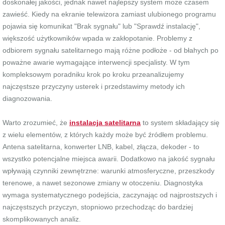
doskonałej jakości, jednak nawet najlepszy system może czasem
zawieść. Kiedy na ekranie telewizora zamiast ulubionego programu
pojawia się komunikat "Brak sygnału" lub "Sprawdź instalację",
większość użytkowników wpada w zakłopotanie. Problemy z
odbiorem sygnału satelitarnego mają różne podłoże - od błahych po
poważne awarie wymagające interwencji specjalisty. W tym
kompleksowym poradniku krok po kroku przeanalizujemy
najczęstsze przyczyny usterek i przedstawimy metody ich
diagnozowania.
Warto zrozumieć, że
instalacja satelitarna
to system składający się
z wielu elementów, z których każdy może być źródłem problemu.
Antena satelitarna, konwerter LNB, kabel, złącza, dekoder - to
wszystko potencjalne miejsca awarii. Dodatkowo na jakość sygnału
wpływają czynniki zewnętrzne: warunki atmosferyczne, przeszkody
terenowe, a nawet sezonowe zmiany w otoczeniu. Diagnostyka
wymaga systematycznego podejścia, zaczynając od najprostszych i
najczęstszych przyczyn, stopniowo przechodząc do bardziej
skomplikowanych analiz.