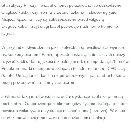
Stan złączy F - czy nie są utlenione, poluzowane lub uszkodzone
Ciągłość kabla - czy nie ma przetarć, załamań, śladów ugryzień
Miejsca łączenia - czy są zabezpieczone przed wilgocią
Długość kabla - zbyt długi kabel powoduje nadmierne tłumienie
sygnału
W przypadku stwierdzenia jakichkolwiek nieprawidłowości, wymień
uszkodzony element. Pamiętaj, że do instalacji satelitarnych należy
używać kabli o dobrej jakości, z pełnej miedzi, o impedancji 75 omów.
Popularne marki dostępne w sklepach to Telmor, Emiter, DIPOL czy
Satellit. Unikaj tanich kabli o niepotwierdzonych parametrach, które
mogą powodować problemy z odbiorem.
Jeśli masz taką możliwość, sprawdź rezystancję kabla za pomocą
multimetra. Dla sprawnego kabla pomiędzy żyłą centralną a oplotem
powinien wskazywać rezystancję nieskończoną (przerwa). Wartość
skończona wskazuje na zwarcie lub uszkodzenie izolacji.