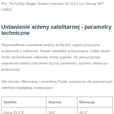
Pro, TechniSat Single, Golden Interstar GI-111S czy Strong SRT
LNB01.
Ustawienie anteny satelitarnej - parametry
techniczne
Nieprawidłowe ustawienie anteny to bardzo częsta przyczyna
problemów z odbiorem. Nawet niewielkie przesunięcie o kilka stopni
może spowodować całkowitą utratę sygnału. Do precyzyjnego
ustawienia anteny potrzebne są trzy parametry: azymut, elewacja i
polaryzacja.
Dla obszaru Warszawy i centralnej Polski, ustawienia dla popularnych
satelitów wyglądają następująco:
Satelita
Azymut
Elewacja
Astra 19.2°E
166°
30.5°