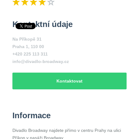
Kontaktní údaje
Na Příkopě 31
Praha 1
,
110 00
+420 225 113 311
info@divadlo-broadway.cz
Kontaktovat
Informace
Divadlo Broadway najdete přímo v centru Prahy na ulici
Příkop v pasáži Broadway.