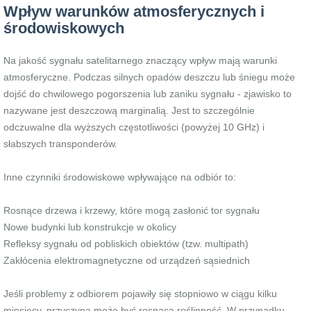
Wpływ warunków atmosferycznych i
środowiskowych
Na jakość sygnału satelitarnego znaczący wpływ mają warunki
atmosferyczne. Podczas silnych opadów deszczu lub śniegu może
dojść do chwilowego pogorszenia lub zaniku sygnału - zjawisko to
nazywane jest deszczową marginalią. Jest to szczególnie
odczuwalne dla wyższych częstotliwości (powyżej 10 GHz) i
słabszych transponderów.
Inne czynniki środowiskowe wpływające na odbiór to:
Rosnące drzewa i krzewy, które mogą zasłonić tor sygnału
Nowe budynki lub konstrukcje w okolicy
Refleksy sygnału od pobliskich obiektów (tzw. multipath)
Zakłócenia elektromagnetyczne od urządzeń sąsiednich
Jeśli problemy z odbiorem pojawiły się stopniowo w ciągu kilku
miesięcy, przyczyną może być rosnąca roślinność. W przypadku