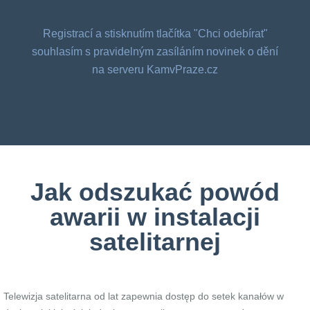
Registrací a stisknutím tlačítka "Chci odebírat"
souhlasím s pravidelným zasíláním novinek o dění
na serveru KamvPraze.cz
Jak odszukać powód
awarii w instalacji
satelitarnej
Telewizja satelitarna od lat zapewnia dostęp do setek kanałów w