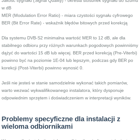
Jakość sygnału (Signal Quality) - określa stosunek sygnału do szumu
w dB
MER (Modulation Error Ratio) - miara czystości sygnału cyfrowego
BER (Bit Error Rate) - wskaźnik błędów bitowych przed korekcją
Dla systemu DVB-S2 minimalna wartość MER to 12 dB, ale dla
stabilnego odbioru przy różnych warunkach pogodowych powinniśmy
dążyć do wartości 15 dB lub więcej. BER przed korekcją (Pre-Viterbi)
powinno być na poziomie 1E-04 lub lepszym, podczas gdy BER po
korekcji (Post-Viterbi) powinno wynosić 0.
Jeśli nie jesteś w stanie samodzielnie wykonać takich pomiarów,
warto wezwać wykwalifikowanego instalatora, który dysponuje
odpowiednim sprzętem i doświadczeniem w interpretacji wyników.
Problemy specyficzne dla instalacji z
wieloma odbiornikami