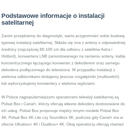
Podstawowe informacje o instalacji
satelitarnej
Zanim przejdziemy do diagnostyki, warto przypomnieć sobie budowę
typowej instalacji satelitarnej. Składa się ona z anteny o odpowiedniej
średnicy (najczęściej 80-100 cm dla odbioru z satelitów Astra i
Hotbird), konwertera LNB zamontowanego na ramieniu anteny, kabla
koncentrycznego łączącego konwerter z dekoderem oraz samego
dekodera podłączonego do telewizora. W przypadku instalacji z
wieloma odbiornikami dodajemy jeszcze rozgałęźniki (multiswitch)
lub wykorzystujemy konwertery z wieloma wyjściami.
W Polsce najpopularniejszymi operatorami telewizji satelitarnej są
Polsat Box i Canal+, którzy oferują własne dekodery dostosowane do
ich usług. Polsat Box proponuje między innymi modele Polsat Box
4K, Polsat Box 4K Lite czy Soundbox 4K, podczas gdy Canal+ ma w
ofercie Ultrabox+ 4K i Dualbox+ 4K. Obaj operatorzy oferują również