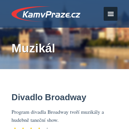
Muzikál
Divadlo Broadway
Program divadla Broadway tvoří muzikály a
hudebně taneční show.