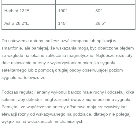
Hotbird 13°E
190°
30°
Astra 28.2°E
145°
26.5°
Do ustawienia anteny możesz użyć kompasu lub aplikacji w
smartfonie, ale pamiętaj, że wskazania mogą być obarczone błędem
ze względu na lokalne zakłócenia magnetyczne. Najlepsze rezultaty
daje ustawienie anteny z wykorzystaniem miernika sygnału
satelitarnego lub z pomocą drugiej osoby obserwującej poziom
sygnału na telewizorze.
Podczas regulacji anteny wykonuj bardzo małe ruchy i odczekuj kilka
sekund, aby dekoder mógł zarejestrować zmianę poziomu sygnału.
Pamiętaj, że współczesne anteny offsetowe mają rzeczywisty kąt
elewacji różny od wskazywanego na podziałce, dlatego nie polegaj
wyłącznie na wskazaniach mechanicznych.