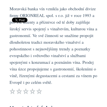
Moravská banka vín vznikla jako obchodní divize
firmy ORIONREAL spol. s r.o. již v roce 1993 a
pro své klienty a příznivce od té doby zajišťuje
široký servis spojený s vinařstvím, kulturou vína a
gastronomií. Ve své činnosti se snažíme propojit
dlouholetou tradici moravského vinařství a
pohostinnost s nejnovějšímy trendy a poznatky
evropského i světového vinařství a službami
spojenými s konzumací a poznáním vína. Prodej
vína úzce propojujeme s gastronomií, školeními o
víně, řízenými degustacemi a cestami za vínem po
Evropě i po celém světě.