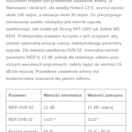
Kluczowym etapem jest prawidłowe ustawienie anteny. W
Warszawie i okolicach, dla satelity Hotbird 13°E, azymut wynosi
około 190 stopni, a elewacja około 30 stopni. Do precyzyjnego
namierzenia satelity niezbędny jest miernik sygnału
satelitarnego, taki model jak Strong SRT-2002 lub Satlink WS-
6933. Profesjonalny instalator korzysta z tych urządzeń, aby
ustawić optymalną pozycję czaszy, maksymalizując parametry
sygnału. Dla telewizji satelitarnej DVB-S2, minimalna wartość
parametru MER to 12 dB, jednak dla stabilnego odbioru przy
różnych warunkach pogodowych, należy dążyć do wartości 15
dB lub wyższej. Prawidłowe ustawienie anteny ma
fundamentalne znaczenie dla jakości odbioru.
Parametr
Wartość minimalna
Wartość zalecana
MER DVB-S2
12 dB
15 dB i więcej
BER DVB-S2
1x10⁻⁶
1x10⁻⁷
Poziom sygnału
65 %
75 % - 85 %