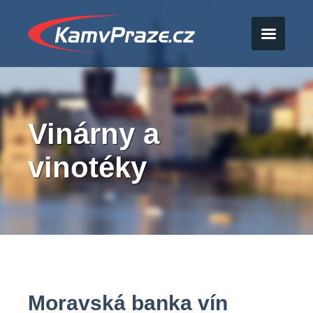
Vinárny a
vinotéky
Moravská banka vín