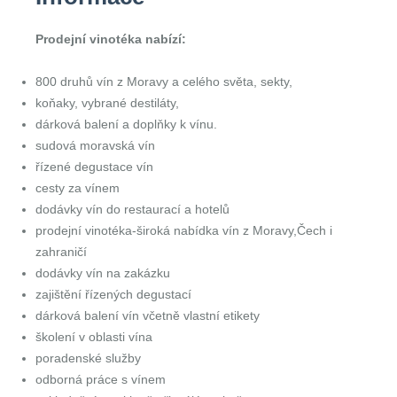
Prodejní vinotéka nabízí:
800 druhů vín z Moravy a celého světa, sekty,
koňaky, vybrané destiláty,
dárková balení a doplňky k vínu.
sudová moravská vín
řízené degustace vín
cesty za vínem
dodávky vín do restaurací a hotelů
prodejní vinotéka-široká nabídka vín z Moravy,Čech i
zahraničí
dodávky vín na zakázku
zajištění řízených degustací
dárková balení vín včetně vlastní etikety
školení v oblasti vína
poradenské služby
odborná práce s vínem