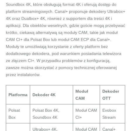
Soundbox 4K, które obsługują format 4K i oferują dostęp do
platform streamingowych. Canal+ proponuje dekodery Ultrabox+
4K oraz Dualbox+ 4K, również z supportem dla treści 4K i
aplikacji. Dla obiektów weselnych, gdzie goście mogą przebywać
krótko, ciekawą alternatywą są moduły CAM, takie jak moduł
CAM CI+ dla Polsat Box lub moduł CAM ECP dla Canal+.
Moduły te umożliwiają korzystanie z oferty platform bez
dodatkowego dekodera, pod warunkiem posiadania telewizora
ze złączem CI+. W przypadku problemów z konfiguracją,
zawsze można skorzystać z pomocy technicznej oferowanej
przez instalatorów.
Moduł
Dekoder
Platforma
Dekoder 4K
CAM
OTT
Polsat
Polsat Box 4K,
Moduł CAM
Evobox
Box
Soundbox 4K
CI+
Stream
Ultrabox+ 4K,
Moduł CAM
Canal+