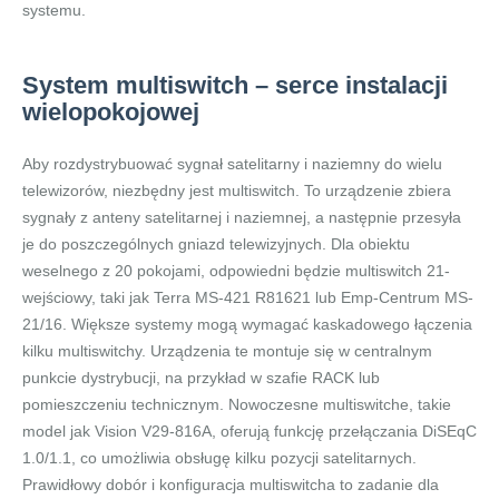
systemu.
System multiswitch – serce instalacji
wielopokojowej
Aby rozdystrybuować sygnał satelitarny i naziemny do wielu
telewizorów, niezbędny jest multiswitch. To urządzenie zbiera
sygnały z anteny satelitarnej i naziemnej, a następnie przesyła
je do poszczególnych gniazd telewizyjnych. Dla obiektu
weselnego z 20 pokojami, odpowiedni będzie multiswitch 21-
wejściowy, taki jak Terra MS-421 R81621 lub Emp-Centrum MS-
21/16. Większe systemy mogą wymagać kaskadowego łączenia
kilku multiswitchy. Urządzenia te montuje się w centralnym
punkcie dystrybucji, na przykład w szafie RACK lub
pomieszczeniu technicznym. Nowoczesne multiswitche, takie
model jak Vision V29-816A, oferują funkcję przełączania DiSEqC
1.0/1.1, co umożliwia obsługę kilku pozycji satelitarnych.
Prawidłowy dobór i konfiguracja multiswitcha to zadanie dla