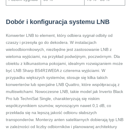
Dobór i konfiguracja systemu LNB
Konwerter LNB to element, który odbiera sygnał odbity od
czaszy i przesyła go do dekodera. W instalacjach
wieloodbiornikowych, niezbędne jest zastosowanie LNB z
wieloma wyjściami, na przykład podwójnym, poczwórnym. Dla
obiektu z kilkunastoma pokojami, idealnym rozwiązaniem może
być LNB Sharp BS4R1WE0A z czterema wyjściami. W
przypadku większych systemów, stosuje się kilka takich
konwerterów lub specjalne LNB Quattro, które współpracują z
multiswitchami. Nowoczesne LNB, takie model jak Inverto Black
Pro lub TechniSat Single, charakteryzują się niskim
współczynnikiem szumów, wynoszącym nawet 0,1 dB, co
przekłada się na lepszą jakość odbioru słabszych
transponderów. Monterzy anten satelitarnych dobierają typ LNB
w zależności od liczby odbiorników i planowanej architektury