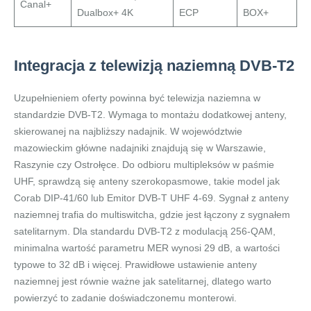
Canal+
Dualbox+ 4K
ECP
BOX+
Integracja z telewizją naziemną DVB-T2
Uzupełnieniem oferty powinna być telewizja naziemna w
standardzie DVB-T2. Wymaga to montażu dodatkowej anteny,
skierowanej na najbliższy nadajnik. W województwie
mazowieckim główne nadajniki znajdują się w Warszawie,
Raszynie czy Ostrołęce. Do odbioru multipleksów w paśmie
UHF, sprawdzą się anteny szerokopasmowe, takie model jak
Corab DIP-41/60 lub Emitor DVB-T UHF 4-69. Sygnał z anteny
naziemnej trafia do multiswitcha, gdzie jest łączony z sygnałem
satelitarnym. Dla standardu DVB-T2 z modulacją 256-QAM,
minimalna wartość parametru MER wynosi 29 dB, a wartości
typowe to 32 dB i więcej. Prawidłowe ustawienie anteny
naziemnej jest równie ważne jak satelitarnej, dlatego warto
powierzyć to zadanie doświadczonemu monterowi.