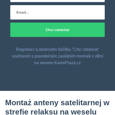
Registrací a stisknutím tlačítka "Chci odebírat"
souhlasím s pravidelným zasíláním novinek o dění
na serveru KamvPraze.cz
Montaż anteny satelitarnej w
strefie relaksu na weselu