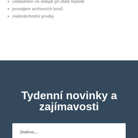
uskladnění ve sklepě při stálé teplotě
pronájem archivních boxů
maloobchodní prodej
Tydenní novinky a
zajímavosti