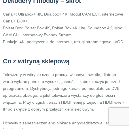
Dekodery i moduły – skrót
Canal+: Ultrabox+ 4K, Dualbox+ 4K, Moduł CAM ECP, internetowe
Canal+ BOX+.
Polsat Box: Polsat Box 4K, Polsat Box 4K Lite, Soundbox 4K, Moduł
CAM CI+, internetowy Evobox Stream.
Funkcje: 4K, podłączenie do internetu, usługi streamingowe i VOD.
Co z witryną sklepową
Telewizory w witrynie często pracują w jasnym świetle, dlatego
warto wybrać panele o wysokiej jasności i zabezpieczyć je przed
przegrzaniem. Dystrybucja jednego kanału po modulatorze DVB-T
upraszcza obsługę, a pilot telewizora wystarczy do głośności i
włączania. Przy długich trasach HDMI lepiej przejść na HDMI-over-
IP po skrętce z dobrym przełącznikiem sieciowym.
Uchwyty z zabezpieczeniem: blokada antykradzieżowa i śruba