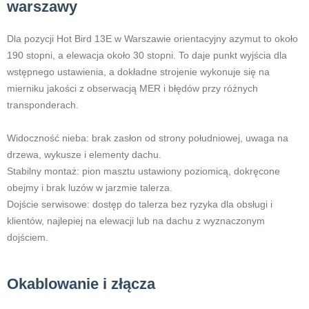
warszawy
Dla pozycji Hot Bird 13E w Warszawie orientacyjny azymut to około
190 stopni, a elewacja około 30 stopni. To daje punkt wyjścia dla
wstępnego ustawienia, a dokładne strojenie wykonuje się na
mierniku jakości z obserwacją MER i błędów przy różnych
transponderach.
Widoczność nieba: brak zasłon od strony południowej, uwaga na
drzewa, wykusze i elementy dachu.
Stabilny montaż: pion masztu ustawiony poziomicą, dokręcone
obejmy i brak luzów w jarzmie talerza.
Dojście serwisowe: dostęp do talerza bez ryzyka dla obsługi i
klientów, najlepiej na elewacji lub na dachu z wyznaczonym
dojściem.
Okablowanie i złącza