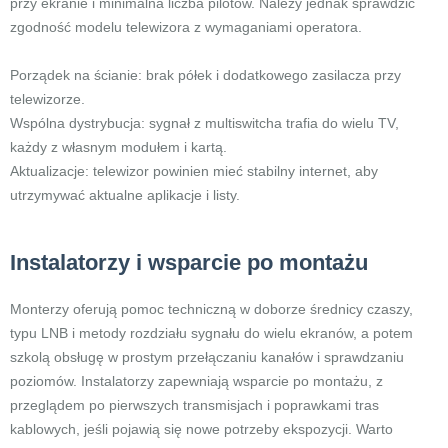
przy ekranie i minimalna liczba pilotów. Należy jednak sprawdzić
zgodność modelu telewizora z wymaganiami operatora.
Porządek na ścianie: brak półek i dodatkowego zasilacza przy
telewizorze.
Wspólna dystrybucja: sygnał z multiswitcha trafia do wielu TV,
każdy z własnym modułem i kartą.
Aktualizacje: telewizor powinien mieć stabilny internet, aby
utrzymywać aktualne aplikacje i listy.
Instalatorzy i wsparcie po montażu
Monterzy oferują pomoc techniczną w doborze średnicy czaszy,
typu LNB i metody rozdziału sygnału do wielu ekranów, a potem
szkolą obsługę w prostym przełączaniu kanałów i sprawdzaniu
poziomów. Instalatorzy zapewniają wsparcie po montażu, z
przeglądem po pierwszych transmisjach i poprawkami tras
kablowych, jeśli pojawią się nowe potrzeby ekspozycji. Warto