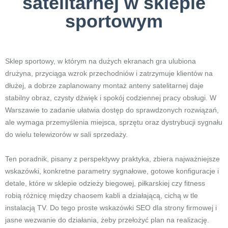
satelitarnej w sklepie
sportowym
Sklep sportowy, w którym na dużych ekranach gra ulubiona
drużyna, przyciąga wzrok przechodniów i zatrzymuje klientów na
dłużej, a dobrze zaplanowany montaż anteny satelitarnej daje
stabilny obraz, czysty dźwięk i spokój codziennej pracy obsługi. W
Warszawie to zadanie ułatwia dostęp do sprawdzonych rozwiązań,
ale wymaga przemyślenia miejsca, sprzętu oraz dystrybucji sygnału
do wielu telewizorów w sali sprzedaży.
Ten poradnik, pisany z perspektywy praktyka, zbiera najważniejsze
wskazówki, konkretne parametry sygnałowe, gotowe konfiguracje i
detale, które w sklepie odzieży biegowej, piłkarskiej czy fitness
robią różnicę między chaosem kabli a działającą, cichą w tle
instalacją TV. Do tego proste wskazówki SEO dla strony firmowej i
jasne wezwanie do działania, żeby przełożyć plan na realizację.