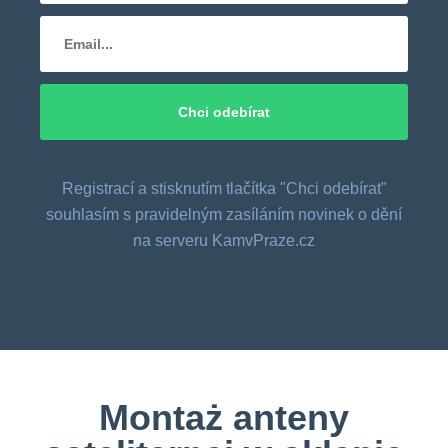
Registrací a stisknutím tlačítka "Chci odebírat"
souhlasím s pravidelným zasíláním novinek o dění
na serveru KamvPraze.cz
Montaż anteny