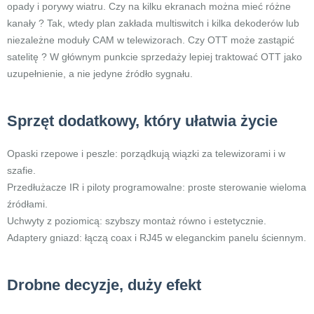
opady i porywy wiatru. Czy na kilku ekranach można mieć różne
kanały ? Tak, wtedy plan zakłada multiswitch i kilka dekoderów lub
niezależne moduły CAM w telewizorach. Czy OTT może zastąpić
satelitę ? W głównym punkcie sprzedaży lepiej traktować OTT jako
uzupełnienie, a nie jedyne źródło sygnału.
Sprzęt dodatkowy, który ułatwia życie
Opaski rzepowe i peszle: porządkują wiązki za telewizorami i w
szafie.
Przedłużacze IR i piloty programowalne: proste sterowanie wieloma
źródłami.
Uchwyty z poziomicą: szybszy montaż równo i estetycznie.
Adaptery gniazd: łączą coax i RJ45 w eleganckim panelu ściennym.
Drobne decyzje, duży efekt