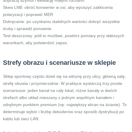
dopracuj azymut i elewację małymi ruchami.
Skew LNB: obróć konwerter w osi, aby wyciszyć zakłócenia
polaryzacji i poprawić MER.
Dokręcanie: po uzyskaniu stabilnych wartości dokręć wszystkie
śruby i sprawdź ponownie.
Test deszczowy: jeśli to możliwe, powtórz pomiary przy słabszych
warunkach, aby potwierdzić zapas.
Strefy obrazu i scenariusze w sklepie
Sklep sportowy często dzieli się na witrynę przy ulicy, główną salę,
strefę obuwia i przymierzalnie. W praktyce wystarczą trzy proste
scenariusze: jeden kanał na cały lokal, różne kanały w dwóch
strefach albo układ mieszany z jednym wspólnym kanałem i
odrębnym punktem premium (np. największy ekran na ścianie). To
determinuje wybór i liczbę dekoderów oraz sposób dystrybucji po
kablu lub sieci LAN.