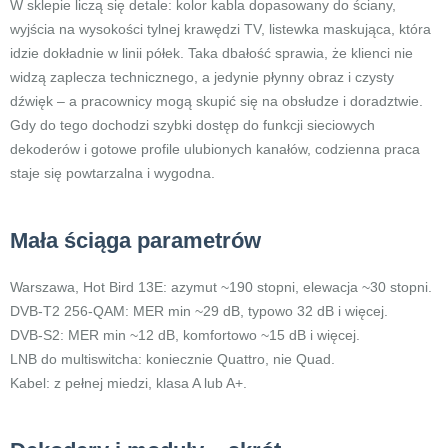
W sklepie liczą się detale: kolor kabla dopasowany do ściany,
wyjścia na wysokości tylnej krawędzi TV, listewka maskująca, która
idzie dokładnie w linii półek. Taka dbałość sprawia, że klienci nie
widzą zaplecza technicznego, a jedynie płynny obraz i czysty
dźwięk – a pracownicy mogą skupić się na obsłudze i doradztwie.
Gdy do tego dochodzi szybki dostęp do funkcji sieciowych
dekoderów i gotowe profile ulubionych kanałów, codzienna praca
staje się powtarzalna i wygodna.
Mała ściąga parametrów
Warszawa, Hot Bird 13E: azymut ~190 stopni, elewacja ~30 stopni.
DVB-T2 256-QAM: MER min ~29 dB, typowo 32 dB i więcej.
DVB-S2: MER min ~12 dB, komfortowo ~15 dB i więcej.
LNB do multiswitcha: koniecznie Quattro, nie Quad.
Kabel: z pełnej miedzi, klasa A lub A+.