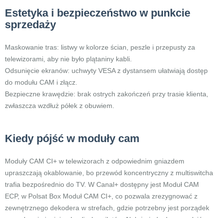
Estetyka i bezpieczeństwo w punkcie
sprzedaży
Maskowanie tras: listwy w kolorze ścian, peszle i przepusty za
telewizorami, aby nie było plątaniny kabli.
Odsunięcie ekranów: uchwyty VESA z dystansem ułatwiają dostęp
do modułu CAM i złącz.
Bezpieczne krawędzie: brak ostrych zakończeń przy trasie klienta,
zwłaszcza wzdłuż półek z obuwiem.
Kiedy pójść w moduły cam
Moduły CAM CI+ w telewizorach z odpowiednim gniazdem
upraszczają okablowanie, bo przewód koncentryczny z multiswitcha
trafia bezpośrednio do TV. W Canal+ dostępny jest Moduł CAM
ECP, w Polsat Box Moduł CAM CI+, co pozwala zrezygnować z
zewnętrznego dekodera w strefach, gdzie potrzebny jest porządek