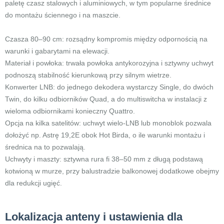
paletę czasz stalowych i aluminiowych, w tym popularne średnice
do montażu ściennego i na maszcie.
Czasza 80–90 cm: rozsądny kompromis między odpornością na
warunki i gabarytami na elewacji.
Materiał i powłoka: trwała powłoka antykorozyjna i sztywny uchwyt
podnoszą stabilność kierunkową przy silnym wietrze.
Konwerter LNB: do jednego dekodera wystarczy Single, do dwóch
Twin, do kilku odbiorników Quad, a do multiswitcha w instalacji z
wieloma odbiornikami konieczny Quattro.
Opcja na kilka satelitów: uchwyt wielo-LNB lub monoblok pozwala
dołożyć np. Astrę 19,2E obok Hot Birda, o ile warunki montażu i
średnica na to pozwalają.
Uchwyty i maszty: sztywna rura fi 38–50 mm z długą podstawą
kotwioną w murze, przy balustradzie balkonowej dodatkowe obejmy
dla redukcji ugięć.
Lokalizacja anteny i ustawienia dla