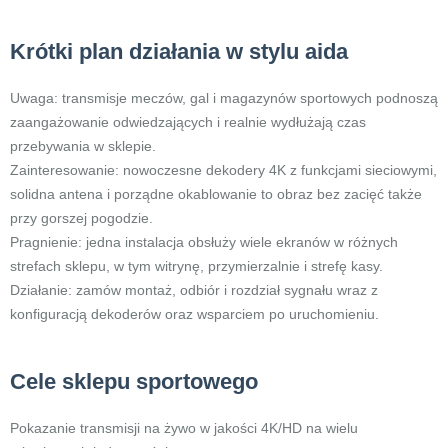
Krótki plan działania w stylu aida
Uwaga: transmisje meczów, gal i magazynów sportowych podnoszą
zaangażowanie odwiedzających i realnie wydłużają czas
przebywania w sklepie.
Zainteresowanie: nowoczesne dekodery 4K z funkcjami sieciowymi,
solidna antena i porządne okablowanie to obraz bez zacięć także
przy gorszej pogodzie.
Pragnienie: jedna instalacja obsłuży wiele ekranów w różnych
strefach sklepu, w tym witrynę, przymierzalnie i strefę kasy.
Działanie: zamów montaż, odbiór i rozdział sygnału wraz z
konfiguracją dekoderów oraz wsparciem po uruchomieniu.
Cele sklepu sportowego
Pokazanie transmisji na żywo w jakości 4K/HD na wielu