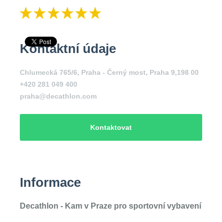
Kontaktní údaje
Chlumecká 765/6, Praha - Černý most, Praha 9,198 00
+420 281 049 400
praha@decathlon.com
Kontaktovat
Informace
Decathlon
- Kam v Praze pro sportovní vybavení