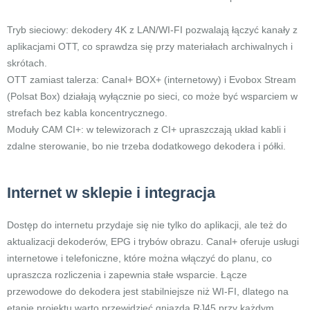
Tryb sieciowy: dekodery 4K z LAN/WI-FI pozwalają łączyć kanały z
aplikacjami OTT, co sprawdza się przy materiałach archiwalnych i
skrótach.
OTT zamiast talerza: Canal+ BOX+ (internetowy) i Evobox Stream
(Polsat Box) działają wyłącznie po sieci, co może być wsparciem w
strefach bez kabla koncentrycznego.
Moduły CAM CI+: w telewizorach z CI+ upraszczają układ kabli i
zdalne sterowanie, bo nie trzeba dodatkowego dekodera i półki.
Internet w sklepie i integracja
Dostęp do internetu przydaje się nie tylko do aplikacji, ale też do
aktualizacji dekoderów, EPG i trybów obrazu. Canal+ oferuje usługi
internetowe i telefoniczne, które można włączyć do planu, co
upraszcza rozliczenia i zapewnia stałe wsparcie. Łącze
przewodowe do dekodera jest stabilniejsze niż WI-FI, dlatego na
etapie projektu warto przewidzieć gniazda RJ45 przy każdym