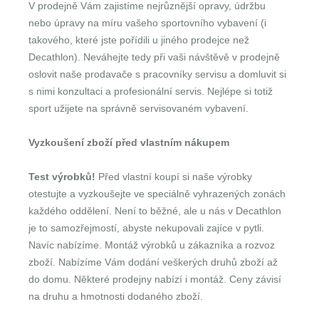
V prodejně Vám zajistíme nejrůznější opravy, údržbu
nebo úpravy na míru vašeho sportovního vybavení (i
takového, které jste pořídili u jiného prodejce než
Decathlon). Neváhejte tedy při vaši návštěvě v prodejně
oslovit naše prodavače s pracovníky servisu a domluvit si
s nimi konzultaci a profesionální servis. Nejlépe si totiž
sport užijete na správně servisovaném vybavení.
Vyzkoušení zboží před vlastním nákupem
Test výrobků!
Před vlastní koupí si naše výrobky
otestujte a vyzkoušejte ve speciálně vyhrazených zonách
každého oddělení. Není to běžné, ale u nás v Decathlon
je to samozřejmostí, abyste nekupovali zajíce v pytli.
Navíc nabízíme. Montáž výrobků u zákazníka a rozvoz
zboží. Nabízíme Vám dodání veškerých druhů zboží až
do domu. Některé prodejny nabízí i montáž. Ceny závisí
na druhu a hmotnosti dodaného zboží.