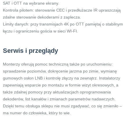
SAT i OTT na wybrane ekrany.
Kontrola pilotem: sterowanie CEC i przedłużacze IR upraszczają
zdalne sterowanie dekoderami z zaplecza.
Limity danych: przy transmisjach 4K po OTT pamiętaj o stabilnym
łączu i ograniczeniu gościa w sieci WI-FI.
Serwis i przeglądy
Monterzy oferują pomoc techniczną także po uruchomieniu:
sprawdzenie poziomów, dokręcenie jarzma po zimie, wymianę
gumowych osłon LNB i kontrolę złączy na zewnątrz. Instalatorzy
zapewniają wsparcie po montażu w formie wizyt okresowych, a
także zdalnej pomocy przy aktualizacjach oprogramowania
dekoderów, list kanałów i zmianach parametrów nadawczych.
Dzięki temu obsługa sklepu nie musi zgadywać, co się zmieniło –
ma numer do człowieka, który to wie.