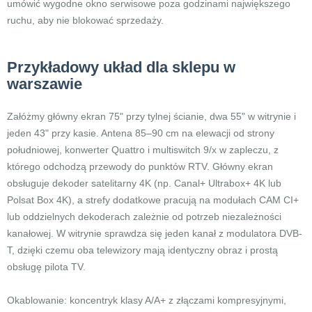
umówić wygodne okno serwisowe poza godzinami największego
ruchu, aby nie blokować sprzedaży.
Przykładowy układ dla sklepu w
warszawie
Załóżmy główny ekran 75" przy tylnej ścianie, dwa 55" w witrynie i
jeden 43" przy kasie. Antena 85–90 cm na elewacji od strony
południowej, konwerter Quattro i multiswitch 9/x w zapleczu, z
którego odchodzą przewody do punktów RTV. Główny ekran
obsługuje dekoder satelitarny 4K (np. Canal+ Ultrabox+ 4K lub
Polsat Box 4K), a strefy dodatkowe pracują na modułach CAM CI+
lub oddzielnych dekoderach zależnie od potrzeb niezależności
kanałowej. W witrynie sprawdza się jeden kanał z modulatora DVB-
T, dzięki czemu oba telewizory mają identyczny obraz i prostą
obsługę pilota TV.
Okablowanie: koncentryk klasy A/A+ z złączami kompresyjnymi,