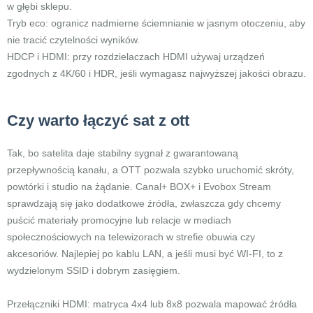
w głębi sklepu.
Tryb eco: ogranicz nadmierne ściemnianie w jasnym otoczeniu, aby
nie tracić czytelności wyników.
HDCP i HDMI: przy rozdzielaczach HDMI używaj urządzeń
zgodnych z 4K/60 i HDR, jeśli wymagasz najwyższej jakości obrazu.
Czy warto łączyć sat z ott
Tak, bo satelita daje stabilny sygnał z gwarantowaną
przepływnością kanału, a OTT pozwala szybko uruchomić skróty,
powtórki i studio na żądanie. Canal+ BOX+ i Evobox Stream
sprawdzają się jako dodatkowe źródła, zwłaszcza gdy chcemy
puścić materiały promocyjne lub relacje w mediach
społecznościowych na telewizorach w strefie obuwia czy
akcesoriów. Najlepiej po kablu LAN, a jeśli musi być WI-FI, to z
wydzielonym SSID i dobrym zasięgiem.
Przełączniki HDMI: matryca 4x4 lub 8x8 pozwala mapować źródła