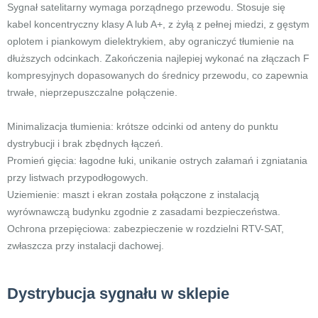
Sygnał satelitarny wymaga porządnego przewodu. Stosuje się
kabel koncentryczny klasy A lub A+, z żyłą z pełnej miedzi, z gęstym
oplotem i piankowym dielektrykiem, aby ograniczyć tłumienie na
dłuższych odcinkach. Zakończenia najlepiej wykonać na złączach F
kompresyjnych dopasowanych do średnicy przewodu, co zapewnia
trwałe, nieprzepuszczalne połączenie.
Minimalizacja tłumienia: krótsze odcinki od anteny do punktu
dystrybucji i brak zbędnych łączeń.
Promień gięcia: łagodne łuki, unikanie ostrych załamań i zgniatania
przy listwach przypodłogowych.
Uziemienie: maszt i ekran została połączone z instalacją
wyrównawczą budynku zgodnie z zasadami bezpieczeństwa.
Ochrona przepięciowa: zabezpieczenie w rozdzielni RTV-SAT,
zwłaszcza przy instalacji dachowej.
Dystrybucja sygnału w sklepie