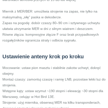
Miernik z MER/BER: umożliwia strojenie na zapas, nie tylko na
maksymalną „siłę” paska w dekoderze.
Zapas na pogodę: dobór czaszy 80–90 cm i sztywnego uchwytu
ułatwia utrzymanie MER w dni z silnym wiatrem i deszczem.
Równe złącza: kompresyjne złącze F oraz brak przypadkowych
rozgałęźników ogranicza straty i odbicia sygnału.
Ustawienie anteny krok po kroku
Mocowanie: ustaw pion masztu i stabilnie zakotw uchwyt, dokręć
obejmy.
Montaż czaszy: zamontuj czaszę i ramię LNB, pozostaw lekki luz do
strojenia.
Wstępne kąty: ustaw azymut ~190 stopni i elewację ~30 stopni dla
Warszawy, celując w Hot Bird 13E.
Strojenie: użyj miernika, obserwuj MER na kilku transponderach,