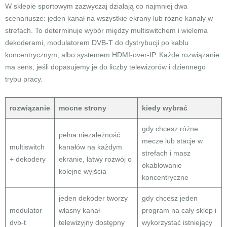
W sklepie sportowym zazwyczaj działają co najmniej dwa
scenariusze: jeden kanał na wszystkie ekrany lub różne kanały w
strefach. To determinuje wybór między multiswitchem i wieloma
dekoderami, modulatorem DVB-T do dystrybucji po kablu
koncentrycznym, albo systemem HDMI-over-IP. Każde rozwiązanie
ma sens, jeśli dopasujemy je do liczby telewizorów i dziennego
trybu pracy.
rozwiązanie
mocne strony
kiedy wybrać
gdy chcesz różne
pełna niezależność
mecze lub stacje w
multiswitch
kanałów na każdym
strefach i masz
+ dekodery
ekranie, łatwy rozwój o
okablowanie
kolejne wyjścia
koncentryczne
jeden dekoder tworzy
gdy chcesz jeden
modulator
własny kanał
program na cały sklep i
dvb-t
telewizyjny dostępny
wykorzystać istniejący