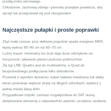
przełącznika sieciowego.
Chłodzenie: zachowaj odstęp i pionowy przepływ powietrza, aby
sprzęt nie przegrzewał się pod obciążeniem.
Najczęstsze pułapki i proste poprawki
Zbyt mała czasza: przy słabszej pogodzie spada margines MER;
lepiej wybrać 80–90 cm niż 60–70 cm.
Luźny maszt: minimalny luz śrub daje duże odchylenie na
horyzoncie i pływanie jakości podczas podmuchów.
Zły typ LNB: Quattro jest do multiswitcha, a Quad do
bezpośredniego podłączania kilku dekoderów.
Przewód o wysokim tłumieniu: kabel stalowo-miedziany lub słaby
ekran powoduje większe straty na długich odcinkach; wybierz z
pełnej miedzi klasy A/A+.
Przypadkowe trójniki: zamiast rozgałęźników do SAT stosuj
dedykowane elementy o odpowiednim paśmie i przejściu zasilania.