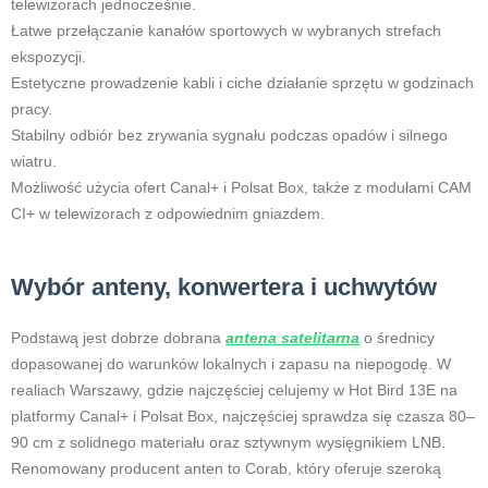
telewizorach jednocześnie.
Łatwe przełączanie kanałów sportowych w wybranych strefach
ekspozycji.
Estetyczne prowadzenie kabli i ciche działanie sprzętu w godzinach
pracy.
Stabilny odbiór bez zrywania sygnału podczas opadów i silnego
wiatru.
Możliwość użycia ofert Canal+ i Polsat Box, także z modułami CAM
CI+ w telewizorach z odpowiednim gniazdem.
Wybór anteny, konwertera i uchwytów
Podstawą jest dobrze dobrana
antena satelitarna
o średnicy
dopasowanej do warunków lokalnych i zapasu na niepogodę. W
realiach Warszawy, gdzie najczęściej celujemy w Hot Bird 13E na
platformy Canal+ i Polsat Box, najczęściej sprawdza się czasza 80–
90 cm z solidnego materiału oraz sztywnym wysięgnikiem LNB.
Renomowany producent anten to Corab, który oferuje szeroką