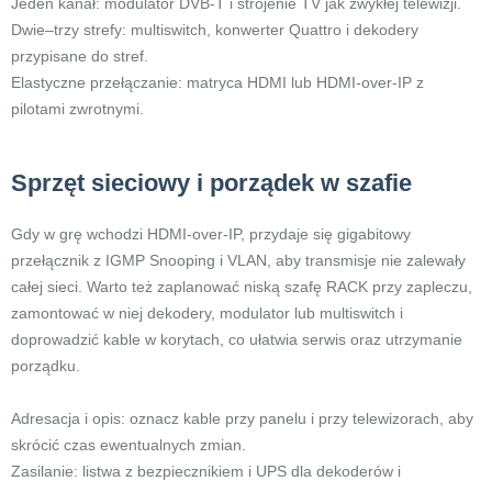
Jeden kanał: modulator DVB-T i strojenie TV jak zwykłej telewizji.
Dwie–trzy strefy: multiswitch, konwerter Quattro i dekodery
przypisane do stref.
Elastyczne przełączanie: matryca HDMI lub HDMI-over-IP z
pilotami zwrotnymi.
Sprzęt sieciowy i porządek w szafie
Gdy w grę wchodzi HDMI-over-IP, przydaje się gigabitowy
przełącznik z IGMP Snooping i VLAN, aby transmisje nie zalewały
całej sieci. Warto też zaplanować niską szafę RACK przy zapleczu,
zamontować w niej dekodery, modulator lub multiswitch i
doprowadzić kable w korytach, co ułatwia serwis oraz utrzymanie
porządku.
Adresacja i opis: oznacz kable przy panelu i przy telewizorach, aby
skrócić czas ewentualnych zmian.
Zasilanie: listwa z bezpiecznikiem i UPS dla dekoderów i