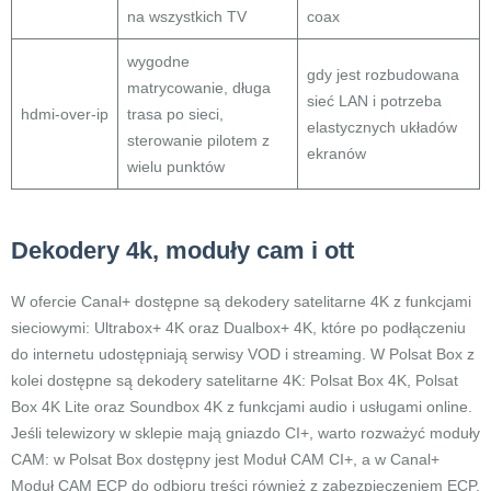
na wszystkich TV
coax
wygodne
gdy jest rozbudowana
matrycowanie, długa
sieć LAN i potrzeba
hdmi-over-ip
trasa po sieci,
elastycznych układów
sterowanie pilotem z
ekranów
wielu punktów
Dekodery 4k, moduły cam i ott
W ofercie Canal+ dostępne są dekodery satelitarne 4K z funkcjami
sieciowymi: Ultrabox+ 4K oraz Dualbox+ 4K, które po podłączeniu
do internetu udostępniają serwisy VOD i streaming. W Polsat Box z
kolei dostępne są dekodery satelitarne 4K: Polsat Box 4K, Polsat
Box 4K Lite oraz Soundbox 4K z funkcjami audio i usługami online.
Jeśli telewizory w sklepie mają gniazdo CI+, warto rozważyć moduły
CAM: w Polsat Box dostępny jest Moduł CAM CI+, a w Canal+
Moduł CAM ECP do odbioru treści również z zabezpieczeniem ECP.