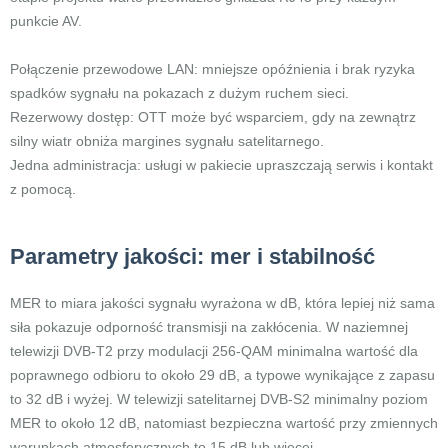
punkcie AV.
Połączenie przewodowe LAN: mniejsze opóźnienia i brak ryzyka
spadków sygnału na pokazach z dużym ruchem sieci.
Rezerwowy dostęp: OTT może być wsparciem, gdy na zewnątrz
silny wiatr obniża margines sygnału satelitarnego.
Jedna administracja: usługi w pakiecie upraszczają serwis i kontakt
z pomocą.
Parametry jakości: mer i stabilność
MER to miara jakości sygnału wyrażona w dB, która lepiej niż sama
siła pokazuje odporność transmisji na zakłócenia. W naziemnej
telewizji DVB-T2 przy modulacji 256-QAM minimalna wartość dla
poprawnego odbioru to około 29 dB, a typowe wynikające z zapasu
to 32 dB i wyżej. W telewizji satelitarnej DVB-S2 minimalny poziom
MER to około 12 dB, natomiast bezpieczna wartość przy zmiennych
warunkach atmosferycznych to 15 dB lub więcej.