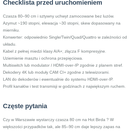
Checklista przed uruchomieniem
Czasza 80–90 cm i sztywny uchwyt zamocowane bez luzów.
Azymut ~190 stopni, elewacja ~30 stopni, skew dopasowany na
mierniku.
Konwerter: odpowiednio Single/Twin/Quad/Quattro w zależności od
układu.
Kabel z pełnej miedzi klasy A/A+; złącza F kompresyjne.
Uziemienie masztu i ochrona przepięciowa.
Multiswitch lub modulator / HDMI-over-IP zgodnie z planem stref.
Dekodery 4K lub moduły CAM CI+ zgodne z telewizorami.
LAN do dekoderów i ewentualnie do systemu HDMI-over-IP.
Profil kanałów i test transmisji w godzinach z największym ruchem.
Częste pytania
Czy w Warszawie wystarczy czasza 80 cm na Hot Birda ? W
większości przypadków tak, ale 85–90 cm daje lepszy zapas na