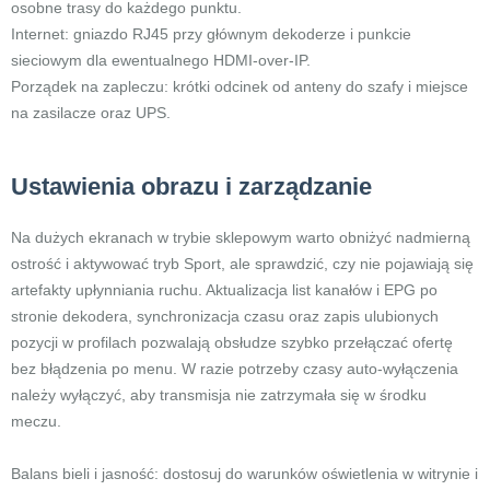
osobne trasy do każdego punktu.
Internet: gniazdo RJ45 przy głównym dekoderze i punkcie
sieciowym dla ewentualnego HDMI-over-IP.
Porządek na zapleczu: krótki odcinek od anteny do szafy i miejsce
na zasilacze oraz UPS.
Ustawienia obrazu i zarządzanie
Na dużych ekranach w trybie sklepowym warto obniżyć nadmierną
ostrość i aktywować tryb Sport, ale sprawdzić, czy nie pojawiają się
artefakty upłynniania ruchu. Aktualizacja list kanałów i EPG po
stronie dekodera, synchronizacja czasu oraz zapis ulubionych
pozycji w profilach pozwalają obsłudze szybko przełączać ofertę
bez błądzenia po menu. W razie potrzeby czasy auto-wyłączenia
należy wyłączyć, aby transmisja nie zatrzymała się w środku
meczu.
Balans bieli i jasność: dostosuj do warunków oświetlenia w witrynie i