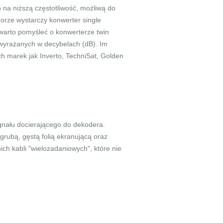
 na niższą częstotliwość, możliwą do
orze wystarczy konwerter single
 warto pomyśleć o konwerterze twin
wyrażanych w decybelach (dB). Im
ch marek jak Inverto, TechniSat, Golden
ygnału docierającego do dekodera.
 grubą, gęstą folią ekranującą oraz
ch kabli "wielozadaniowych", które nie