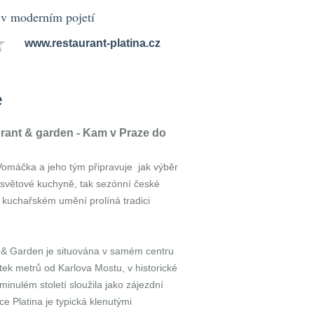
 v moderním pojetí
www.restaurant-platina.cz
e
rant & garden - Kam v Praze do
omáčka a jeho tým připravuje jak výběr
 světové kuchyně, tak sezónní české
m kuchařském umění prolíná tradici
t & Garden je situována v samém centru
ítek metrů od Karlova Mostu, v historické
 minulém století sloužila jako zájezdní
e Platina je typická klenutými