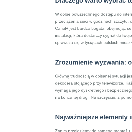
Dlaczego warto wybrać te
W dobie powszechnego dostępu do internet
przeciążenia sieci w godzinach szczytu, 
Canal+ jest bardzo bogata, obejmując set
instalacji, która dostarczy sygnał do tw
sprawdza się w tysiącach polskich miesz
Zrozumienie wyzwania: o
Główną trudnością w opisanej sytuacji je
dekodera stojącego przy telewizorze. Każ
wymaga jego dyskretnego i bezpiecznego 
na końcu tej drogi. Na szczęście, z pomo
Najważniejsze elementy in
Zanim przejdziemy do samego montażu, 