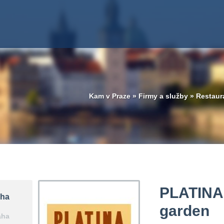
Kam v Praze
»
Firmy a služby
»
Restaur
PLATINA 
aha
garden
aha