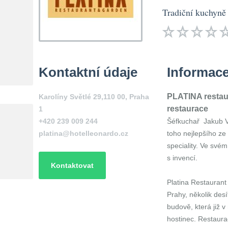
Tradiční kuchyně
Kontaktní údaje
Informac
PLATINA restau
Karolíny Světlé 29,110 00, Praha
restaurace
1
+420 239 009 244
Šéfkuchař Jakub V
platina@hotelleonardo.cz
toho nejlepšího ze
speciality. Ve své
s invencí.
Kontaktovat
Platina Restauran
Prahy, několik des
budově, která již v
hostinec. Restaurac