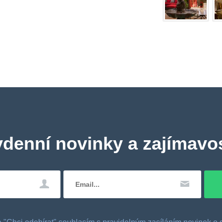
ydenní novinky a zajímavos