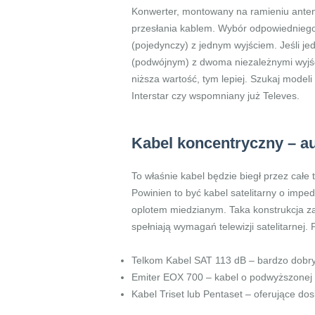
Konwerter, montowany na ramieniu anteny,
przesłania kablem. Wybór odpowiedniego 
(pojedynczy) z jednym wyjściem. Jeśli je
(podwójnym) z dwoma niezależnymi wyjś
niższa wartość, tym lepiej. Szukaj model
Interstar czy wspomniany już Televes.
Kabel koncentryczny – au
To właśnie kabel będzie biegł przez całe
Powinien to być kabel satelitarny o imped
oplotem miedzianym. Taka konstrukcja zap
spełniają wymagań telewizji satelitarnej. 
Telkom Kabel SAT 113 dB – bardzo dobry 
Emiter EOX 700 – kabel o podwyższonej 
Kabel Triset lub Pentaset – oferujące do