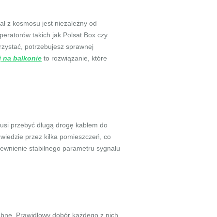
nał z kosmosu jest niezależny od
peratorów takich jak Polsat Box czy
rzystać, potrzebujesz sprawnej
j na balkonie
to rozwiązanie, które
 musi przebyć długą drogę kablem do
 wiedzie przez kilka pomieszczeń, co
pewnienie stabilnego parametru sygnału
bne. Prawidłowy dobór każdego z nich