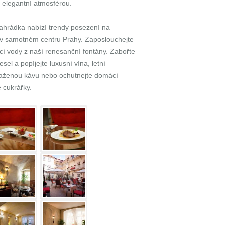
a elegantní atmosférou.
ahrádka nabízí trendy posezení na
v samotném centru Prahy. Zaposlouchejte
cí vody z naší renesanční fontány. Zabořte
sel a popíjejte luxusní vína, letní
praženou kávu nebo ochutnejte domácí
 cukrářky.