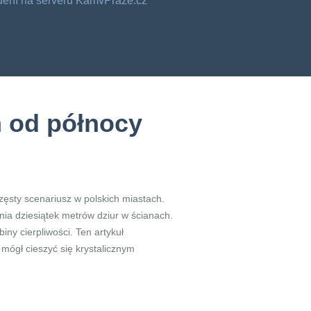
o dění na serveru KamvPraze.cz
m od północy
częsty scenariusz w polskich miastach.
nia dziesiątek metrów dziur w ścianach.
ny cierpliwości. Ten artykuł
mógł cieszyć się krystalicznym