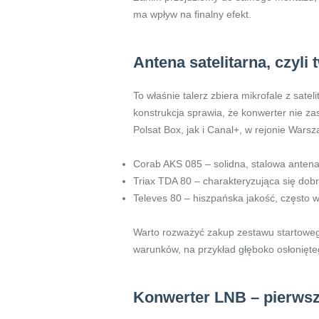
ma wpływ na finalny efekt.
Antena satelitarna, czyli
To właśnie talerz zbiera mikrofale z sat
konstrukcja sprawia, że konwerter nie za
Polsat Box, jak i Canal+, w rejonie War
Corab AKS 085 – solidna, stalowa antena
Triax TDA 80 – charakteryzująca się dobr
Televes 80 – hiszpańska jakość, często w
Warto rozważyć zakup zestawu startowego
warunków, na przykład głęboko osłonięt
Konwerter LNB – pierwsz