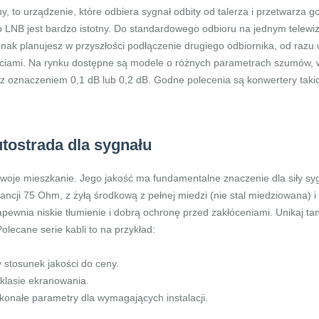
 to urządzenie, które odbiera sygnał odbity od talerza i przetwarza go
LNB jest bardzo istotny. Do standardowego odbioru na jednym telewiz
dnak planujesz w przyszłości podłączenie drugiego odbiornika, od razu
ciami. Na rynku dostępne są modele o różnych parametrach szumów, 
i z oznaczeniem 0,1 dB lub 0,2 dB. Godne polecenia są konwertery taki
tostrada dla sygnału
 twoje mieszkanie. Jego jakość ma fundamentalne znaczenie dla siły s
ancji 75 Ohm, z żyłą środkową z pełnej miedzi (nie stal miedziowana) i
ewnia niskie tłumienie i dobrą ochronę przed zakłóceniami. Unikaj tani
Polecane serie kabli to na przykład:
stosunek jakości do ceny.
klasie ekranowania.
skonałe parametry dla wymagających instalacji.