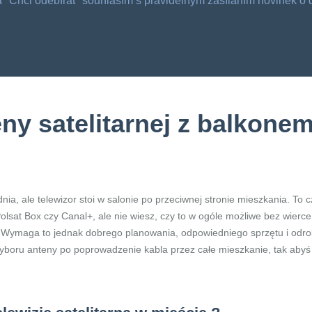
tka "Chci odebírat" souhlasím s pravidelným zasíláním novinek 
ny satelitarnej z balkone
ia, ale telewizor stoi w salonie po przeciwnej stronie mieszkania. To 
Polsat Box czy Canal+, ale nie wiesz, czy to w ogóle możliwe bez wierce
 Wymaga to jednak dobrego planowania, odpowiedniego sprzętu i odrobi
wyboru anteny po poprowadzenie kabla przez całe mieszkanie, tak abyś 