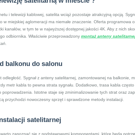
lewizję satelitarną w mieście ?
u i telewizji kablowej, satelita wciąż pozostaje atrakcyjną opcją. Syg
co w miejskiej aglomeracji ma niemałe znaczenie. Oferta programowa o
ki kanałów, w tym te w najwyższej dostępnej jakości 4K. Aby z nich sko
ojego odbiornika. Właściwie przeprowadzony
montaż anteny satelitarne
kań.
d balkonu do salonu
st odległość. Sygnał z anteny satelitarnej, zamontowanej na balkonie,
dy metr kabla to pewna strata sygnału. Dodatkowo, trasa kabla często
poprowadzenia. Istotne staje się zminimalizowanie tych strat oraz za
cą przychodzi nowoczesny sprzęt i sprawdzone metody instalacji.
stalacji satelitarnej
warto zapoznać się z podstawowymi komponentami, które będą potrze