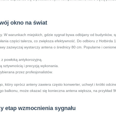
 twój okno na świat
elity. W warunkach miejskich, gdzie sygnał bywa odbijany od budynków, 
słania części talerza, co zwiększa efektywność. Do odbioru z Hotbirda 
szawy zazwyczaj wystarczy antena o średnicy 80 cm. Popularne i cenion
 z powłoką antykorozyjną.
ą sztywnością i precyzją wykonania.
ybierana przez profesjonalistów.
, który oprócz anteny zawiera często konwerter, uchwyt i krótki odci
ego balkonu, może okazać się konieczna antena większa, na przykład 
y etap wzmocnienia sygnału