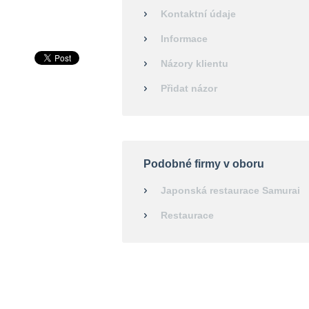
Kontaktní údaje
Informace
Názory klientu
Přidat názor
Podobné firmy v oboru
Japonská restaurace Samurai
Restaurace