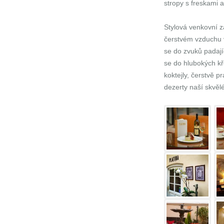
stropy s freskami 
Stylová venkovní z
čerstvém vzduchu 
se do zvuků padají
se do hlubokých kře
koktejly, čerstvě 
dezerty naší skvělé