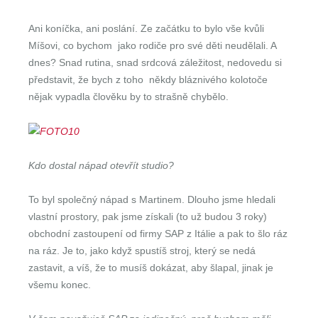
Ani koníčka, ani poslání. Ze začátku to bylo vše kvůli
Míšovi, co bychom jako rodiče pro své děti neudělali. A
dnes? Snad rutina, snad srdcová záležitost, nedovedu si
představit, že bych z toho někdy bláznivého kolotoče
nějak vypadla člověku by to strašně chybělo.
Kdo dostal nápad otevřít studio?
To byl společný nápad s Martinem. Dlouho jsme hledali
vlastní prostory, pak jsme získali (to už budou 3 roky)
obchodní zastoupení od firmy SAP z Itálie a pak to šlo ráz
na ráz. Je to, jako když spustíš stroj, který se nedá
zastavit, a víš, že to musíš dokázat, aby šlapal, jinak je
všemu konec.