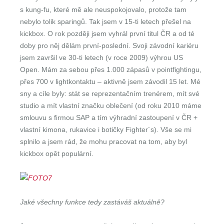
s kung-fu, které mě ale neuspokojovalo, protože tam
nebylo tolik sparingů. Tak jsem v 15-ti letech přešel na
kickbox. O rok později jsem vyhrál první titul ČR a od té
doby pro něj dělám první-poslední. Svoji závodní kariéru
jsem završil ve 30-ti letech (v roce 2009) výhrou US
Open. Mám za sebou přes 1.000 zápasů v pointfightingu,
přes 700 v lightkontaktu – aktivně jsem závodil 15 let. Mé
sny a cíle byly: stát se reprezentačním trenérem, mít své
studio a mít vlastní značku oblečení (od roku 2010 máme
smlouvu s firmou SAP a tím výhradní zastoupení v ČR +
vlastní kimona, rukavice i botičky Fighter´s). Vše se mi
splnilo a jsem rád, že mohu pracovat na tom, aby byl
kickbox opět populární.
Jaké všechny funkce tedy zastáváš aktuálně?