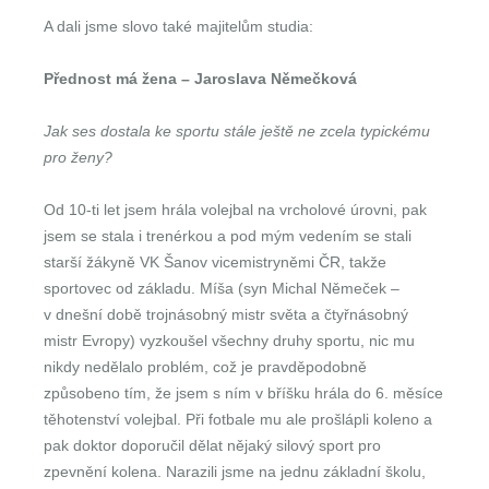
A dali jsme slovo také majitelům studia:
Přednost má žena – Jaroslava Němečková
Jak ses dostala ke sportu stále ještě ne zcela typickému
pro ženy?
Od 10-ti let jsem hrála volejbal na vrcholové úrovni, pak
jsem se stala i trenérkou a pod mým vedením se stali
starší žákyně VK Šanov vicemistryněmi ČR, takže
sportovec od základu. Míša (syn Michal Němeček –
v dnešní době trojnásobný mistr světa a čtyřnásobný
mistr Evropy) vyzkoušel všechny druhy sportu, nic mu
nikdy nedělalo problém, což je pravděpodobně
způsobeno tím, že jsem s ním v bříšku hrála do 6. měsíce
těhotenství volejbal. Při fotbale mu ale prošlápli koleno a
pak doktor doporučil dělat nějaký silový sport pro
zpevnění kolena. Narazili jsme na jednu základní školu,