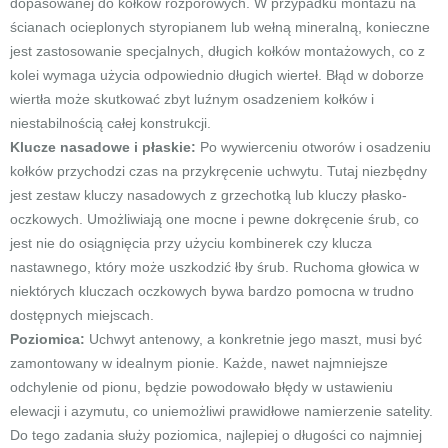
dopasowanej do kołków rozporowych. W przypadku montażu na
ścianach ocieplonych styropianem lub wełną mineralną, konieczne
jest zastosowanie specjalnych, długich kołków montażowych, co z
kolei wymaga użycia odpowiednio długich wierteł. Błąd w doborze
wiertła może skutkować zbyt luźnym osadzeniem kołków i
niestabilnością całej konstrukcji.
Klucze nasadowe i płaskie:
Po wywierceniu otworów i osadzeniu
kołków przychodzi czas na przykręcenie uchwytu. Tutaj niezbędny
jest zestaw kluczy nasadowych z grzechotką lub kluczy płasko-
oczkowych. Umożliwiają one mocne i pewne dokręcenie śrub, co
jest nie do osiągnięcia przy użyciu kombinerek czy klucza
nastawnego, który może uszkodzić łby śrub. Ruchoma głowica w
niektórych kluczach oczkowych bywa bardzo pomocna w trudno
dostępnych miejscach.
Poziomica:
Uchwyt antenowy, a konkretnie jego maszt, musi być
zamontowany w idealnym pionie. Każde, nawet najmniejsze
odchylenie od pionu, będzie powodowało błędy w ustawieniu
elewacji i azymutu, co uniemożliwi prawidłowe namierzenie satelity.
Do tego zadania służy poziomica, najlepiej o długości co najmniej