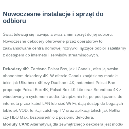
Nowoczesne instalacje i sprzęt do
odbioru
Świat telewizji się rozwija, a wraz z nim sprzęt do jej odbioru.
Nowoczesne dekodery oferowane przez operatorów to
zaawansowane centra domowej rozrywki, łączące odbiór satelitarny
z dostępem do internetu i serwisów streamingowych.
Dekodery 4K:
Zarówno Polsat Box, jak i Canal+, oferują swoim
abonentom dekodery 4K. W ofercie Canal+ znajdziemy modele
takie jak Ultrabox+ 4K czy Dualbox+ 4K, natomiast Polsat Box
proponuje Polsat Box 4K, Polsat Box 4K Lite oraz Soundbox 4K z
wbudowanym systemem audio. Urządzenia te, po podłączeniu do
internetu przez kabel LAN lub sieć Wi-Fi, dają dostęp do bogatych
bibliotek VOD, funkcji catch-up TV oraz aplikacji takich jak Netflix
czy HBO Max, bezpośrednio z poziomu dekodera.
Moduły CAM:
Alternatywą dla zewnętrznego dekodera jest moduł