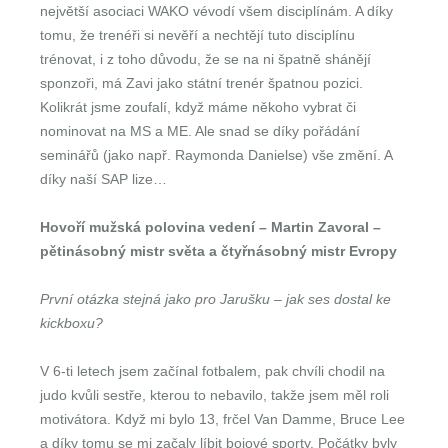
největší asociaci WAKO vévodí všem disciplínám. A díky
tomu, že trenéři si nevěří a nechtějí tuto disciplínu
trénovat, i z toho důvodu, že se na ni špatně shánějí
sponzoři, má Zavi jako státní trenér špatnou pozici.
Kolikrát jsme zoufalí, když máme někoho vybrat či
nominovat na MS a ME. Ale snad se díky pořádání
seminářů (jako např. Raymonda Danielse) vše změní. A
díky naší SAP lize…
Hovoří mužská polovina vedení – Martin Zavoral –
pětinásobný mistr světa a čtyřnásobný mistr Evropy
První otázka stejná jako pro Jarušku – jak ses dostal ke
kickboxu?
V 6-ti letech jsem začínal fotbalem, pak chvíli chodil na
judo kvůli sestře, kterou to nebavilo, takže jsem měl roli
motivátora. Když mi bylo 13, frčel Van Damme, Bruce Lee
a díky tomu se mi začaly líbit bojové sporty. Počátky byly