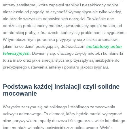
anteny satelitarnej, która zapewni stabilny i niezakłócony odbiór
niezależnie od pogody, to czynność wymagająca nie tylko wiedzy,
ale przede wszystkim odpowiednich narzędzi. To właśnie one
odróżniają profesjonalny montaż, gwarantujący spokój na lata, od
amatorskiej próby, która często kończy się problemami z sygnałem.
W tym obszernym poradniku przyjrzymy się z bliska arsenałowi,
jakim na co dzień posługują się doświadczeni
instalatorzy anten
telewizyjnych
. Dowiemy się, dlaczego zwykły młotek i kombinerki
to za mało oraz jakie specjalistyczne przyrządy są niezbędne do
precyzyjnego ustawienia anteny i pomiaru jakości sygnału.
Podstawa każdej instalacji czyli solidne
mocowanie
Wszystko zaczyna się od solidnego i stabilnego zamocowania
uchwytu antenowego. To element, który będzie musiał wytrzymać
silne porywy wiatru, opady deszczu i śniegu przez wiele lat, dlatego
jego montażowi należy poświęcić szczególną uwagę. Wybór