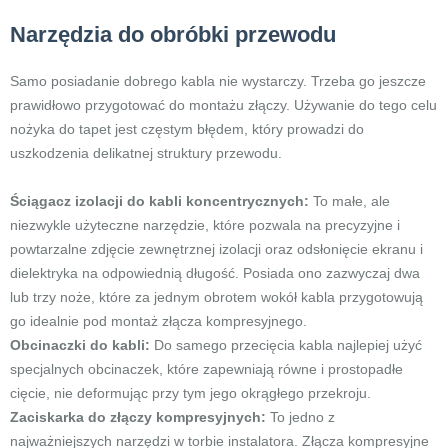
Narzędzia do obróbki przewodu
Samo posiadanie dobrego kabla nie wystarczy. Trzeba go jeszcze
prawidłowo przygotować do montażu złączy. Używanie do tego celu
nożyka do tapet jest częstym błędem, który prowadzi do
uszkodzenia delikatnej struktury przewodu.
Ściągacz izolacji do kabli koncentrycznych:
To małe, ale
niezwykle użyteczne narzędzie, które pozwala na precyzyjne i
powtarzalne zdjęcie zewnętrznej izolacji oraz odsłonięcie ekranu i
dielektryka na odpowiednią długość. Posiada ono zazwyczaj dwa
lub trzy noże, które za jednym obrotem wokół kabla przygotowują
go idealnie pod montaż złącza kompresyjnego.
Obcinaczki do kabli:
Do samego przecięcia kabla najlepiej użyć
specjalnych obcinaczek, które zapewniają równe i prostopadłe
cięcie, nie deformując przy tym jego okrągłego przekroju.
Zaciskarka do złączy kompresyjnych:
To jedno z
najważniejszych narzędzi w torbie instalatora. Złącza kompresyjne