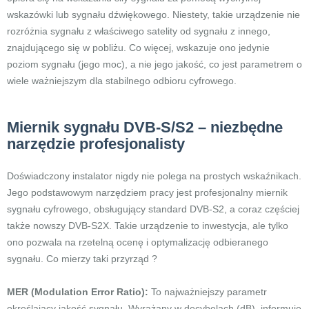
wskazówki lub sygnału dźwiękowego. Niestety, takie urządzenie nie
rozróżnia sygnału z właściwego satelity od sygnału z innego,
znajdującego się w pobliżu. Co więcej, wskazuje ono jedynie
poziom sygnału (jego moc), a nie jego jakość, co jest parametrem o
wiele ważniejszym dla stabilnego odbioru cyfrowego.
Miernik sygnału DVB-S/S2 – niezbędne
narzędzie profesjonalisty
Doświadczony instalator nigdy nie polega na prostych wskaźnikach.
Jego podstawowym narzędziem pracy jest profesjonalny miernik
sygnału cyfrowego, obsługujący standard DVB-S2, a coraz częściej
także nowszy DVB-S2X. Takie urządzenie to inwestycja, ale tylko
ono pozwala na rzetelną ocenę i optymalizację odbieranego
sygnału. Co mierzy taki przyrząd ?
MER (Modulation Error Ratio):
To najważniejszy parametr
określający jakość sygnału. Wyrażany w decybelach (dB), informuje