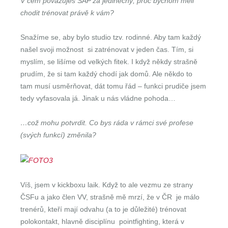
V čem považuješ SAP za jedinečný, proč bychom měli
chodit trénovat právě k vám?
Snažíme se, aby bylo studio tzv. rodinné. Aby tam každý
našel svoji možnost si zatrénovat v jeden čas. Tím, si
myslím, se lišíme od velkých fitek. I když někdy strašně
prudím, že si tam každý chodí jak domů. Ale někdo to
tam musí usměrňovat, dát tomu řád – funkci prudiče jsem
tedy vyfasovala já. Jinak u nás vládne pohoda…
…což mohu potvrdit. Co bys ráda v rámci své profese
(svých funkcí) změnila?
Víš, jsem v kickboxu laik. Když to ale vezmu ze strany
ČSFu a jako člen VV, strašně mě mrzí, že v ČR je málo
trenérů, kteří mají odvahu (a to je důležité) trénovat
polokontakt, hlavně disciplínu pointfighting, která v