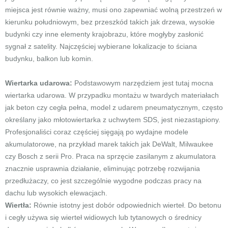
miejsca jest równie ważny, musi ono zapewniać wolną przestrzeń w
kierunku południowym, bez przeszkód takich jak drzewa, wysokie
budynki czy inne elementy krajobrazu, które mogłyby zasłonić
sygnał z satelity. Najczęściej wybierane lokalizacje to ściana
budynku, balkon lub komin.
Wiertarka udarowa:
Podstawowym narzędziem jest tutaj mocna
wiertarka udarowa. W przypadku montażu w twardych materiałach
jak beton czy cegła pełna, model z udarem pneumatycznym, często
określany jako młotowiertarka z uchwytem SDS, jest niezastąpiony.
Profesjonaliści coraz częściej sięgają po wydajne modele
akumulatorowe, na przykład marek takich jak DeWalt, Milwaukee
czy Bosch z serii Pro. Praca na sprzęcie zasilanym z akumulatora
znacznie usprawnia działanie, eliminując potrzebę rozwijania
przedłużaczy, co jest szczególnie wygodne podczas pracy na
dachu lub wysokich elewacjach.
Wiertła:
Równie istotny jest dobór odpowiednich wierteł. Do betonu
i cegły używa się wierteł widiowych lub tytanowych o średnicy