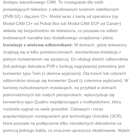
dostępu warunkowego CAM. To rozwiązanie dla osób
posiadających telewizor z wbudowanym tunerem satelitarnym
(DVB-S2) i złączem CI+. Moduł wraz z kartą od operatora (np.
Moduł CAM CI+ od Polsat Box lub Moduł CAM ECP od Canal+)
wkłada się bezpośrednio do telewizora, co pozwala na odbiór
kodowanych kanałów bez dodatkowego urządzenia i pilota.
Instalacje z wieloma odbiornikami:
W domach, gdzie telewizory
znajdują się w kilku pomieszczeniach, standardowa instalacja z
jednym konwerterem nie wystarczy. Do obsługi dwóch odbiorników
(lub jednego dekodera PVR z funkcją nagrywania) potrzebny jest
konwerter typu Twin (z dwoma wyjściami). Dla trzech lub czterech
odbiorników stosuje się konwerter Quad (z czterema wyjściami). W
bardziej rozbudowanych instalacjach, na przykład w domach
jednorodzinnych lub małych pensjonatach, wykorzystuje się
konwertery typu Quattro współpracujące z multiswitchem, który
rozdziela sygnał na wiele gniazdek. Ciekawym i coraz
popularniejszym rozwiązaniem jest technologia Unicable (SCR),
która pozwala na podłączenie kilku niezależnych dekoderów za
pomocą jednego kabla, co znacznie upraszcza okablowanie. Wybór