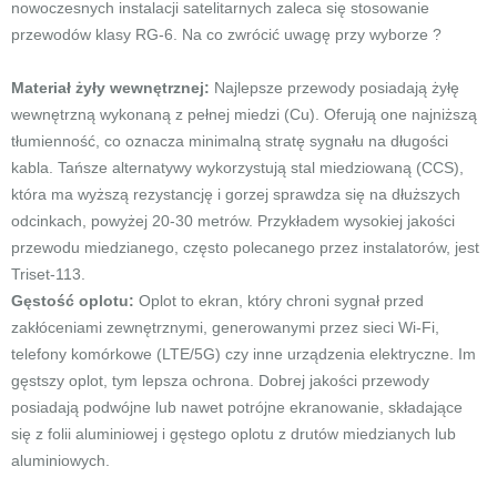
nowoczesnych instalacji satelitarnych zaleca się stosowanie
przewodów klasy RG-6. Na co zwrócić uwagę przy wyborze ?
Materiał żyły wewnętrznej:
Najlepsze przewody posiadają żyłę
wewnętrzną wykonaną z pełnej miedzi (Cu). Oferują one najniższą
tłumienność, co oznacza minimalną stratę sygnału na długości
kabla. Tańsze alternatywy wykorzystują stal miedziowaną (CCS),
która ma wyższą rezystancję i gorzej sprawdza się na dłuższych
odcinkach, powyżej 20-30 metrów. Przykładem wysokiej jakości
przewodu miedzianego, często polecanego przez instalatorów, jest
Triset-113.
Gęstość oplotu:
Oplot to ekran, który chroni sygnał przed
zakłóceniami zewnętrznymi, generowanymi przez sieci Wi-Fi,
telefony komórkowe (LTE/5G) czy inne urządzenia elektryczne. Im
gęstszy oplot, tym lepsza ochrona. Dobrej jakości przewody
posiadają podwójne lub nawet potrójne ekranowanie, składające
się z folii aluminiowej i gęstego oplotu z drutów miedzianych lub
aluminiowych.