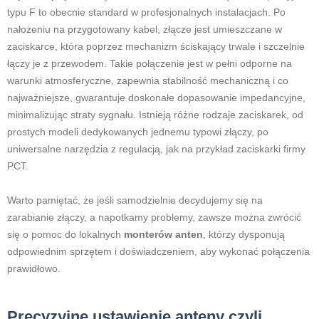
typu F to obecnie standard w profesjonalnych instalacjach. Po
nałożeniu na przygotowany kabel, złącze jest umieszczane w
zaciskarce, która poprzez mechanizm ściskający trwale i szczelnie
łączy je z przewodem. Takie połączenie jest w pełni odporne na
warunki atmosferyczne, zapewnia stabilność mechaniczną i co
najważniejsze, gwarantuje doskonałe dopasowanie impedancyjne,
minimalizując straty sygnału. Istnieją różne rodzaje zaciskarek, od
prostych modeli dedykowanych jednemu typowi złączy, po
uniwersalne narzędzia z regulacją, jak na przykład zaciskarki firmy
PCT.
Warto pamiętać, że jeśli samodzielnie decydujemy się na
zarabianie złączy, a napotkamy problemy, zawsze można zwrócić
się o pomoc do lokalnych
monterów anten
, którzy dysponują
odpowiednim sprzętem i doświadczeniem, aby wykonać połączenia
prawidłowo.
Precyzyjne ustawienie anteny czyli