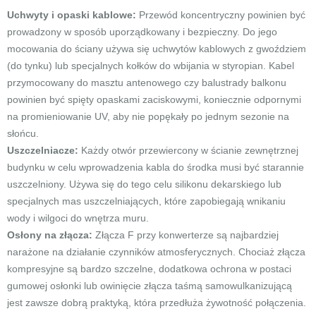
Uchwyty i opaski kablowe:
Przewód koncentryczny powinien być
prowadzony w sposób uporządkowany i bezpieczny. Do jego
mocowania do ściany używa się uchwytów kablowych z gwoździem
(do tynku) lub specjalnych kołków do wbijania w styropian. Kabel
przymocowany do masztu antenowego czy balustrady balkonu
powinien być spięty opaskami zaciskowymi, koniecznie odpornymi
na promieniowanie UV, aby nie popękały po jednym sezonie na
słońcu.
Uszczelniacze:
Każdy otwór przewiercony w ścianie zewnętrznej
budynku w celu wprowadzenia kabla do środka musi być starannie
uszczelniony. Używa się do tego celu silikonu dekarskiego lub
specjalnych mas uszczelniających, które zapobiegają wnikaniu
wody i wilgoci do wnętrza muru.
Osłony na złącza:
Złącza F przy konwerterze są najbardziej
narażone na działanie czynników atmosferycznych. Chociaż złącza
kompresyjne są bardzo szczelne, dodatkowa ochrona w postaci
gumowej osłonki lub owinięcie złącza taśmą samowulkanizującą
jest zawsze dobrą praktyką, która przedłuża żywotność połączenia.