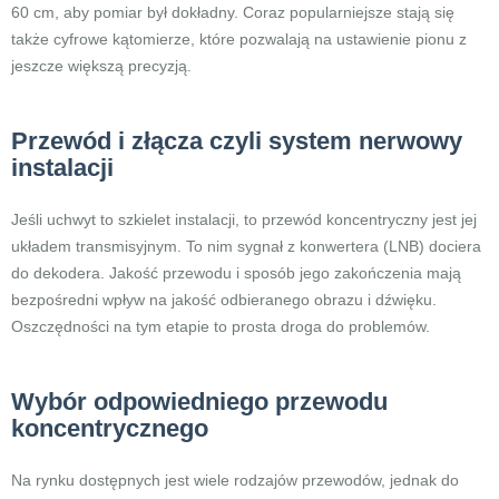
60 cm, aby pomiar był dokładny. Coraz popularniejsze stają się
także cyfrowe kątomierze, które pozwalają na ustawienie pionu z
jeszcze większą precyzją.
Przewód i złącza czyli system nerwowy
instalacji
Jeśli uchwyt to szkielet instalacji, to przewód koncentryczny jest jej
układem transmisyjnym. To nim sygnał z konwertera (LNB) dociera
do dekodera. Jakość przewodu i sposób jego zakończenia mają
bezpośredni wpływ na jakość odbieranego obrazu i dźwięku.
Oszczędności na tym etapie to prosta droga do problemów.
Wybór odpowiedniego przewodu
koncentrycznego
Na rynku dostępnych jest wiele rodzajów przewodów, jednak do