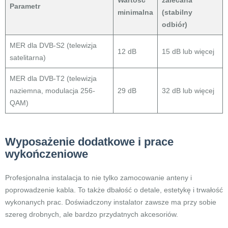
Wartość
zalecana
Parametr
minimalna
(stabilny
odbiór)
MER dla DVB-S2 (telewizja
12 dB
15 dB lub więcej
satelitarna)
MER dla DVB-T2 (telewizja
naziemna, modulacja 256-
29 dB
32 dB lub więcej
QAM)
Wyposażenie dodatkowe i prace
wykończeniowe
Profesjonalna instalacja to nie tylko zamocowanie anteny i
poprowadzenie kabla. To także dbałość o detale, estetykę i trwałość
wykonanych prac. Doświadczony instalator zawsze ma przy sobie
szereg drobnych, ale bardzo przydatnych akcesoriów.