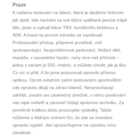
Praze
K našemu testování na lidech, které je ideálním řešením
jak zjistit, kde nechám za své těžce vydělané peníze trápit
tělo, jsme si vybrali lekce TRX, kondičního kickboxu a
ADK. A hned na prvním tréninku se zamilovali.
Profesionální přístup, příjemné prostředí, milí
spolusportující, bezproblémové parkování, hlídání dětí,
masáže, v sousedství bazén, ceny více než příznivé –
jedna z variant je 500,-/měsíc, a můžete chodit, jak je libo.
Co víc si přát. A že jsme posuzovali opravdu přísnou
optikou. Oproti ostatním zatím testovaným sportovištím
zde opravdu dbají na zdraví klientů. Nevynechávají
zahřátí, úvodní ani závěrečný strečink, v rámci posilování
vás nijak nešetří a zároveň hlídají správnou techniku. Za
poměrně krátkou dobu pozorujete výsledky. Takže
můžeme s klidným srdcem říci, že zde se investice
opravdu vyplatí. Jen upozorňujeme na vysokou míru
závislosti…