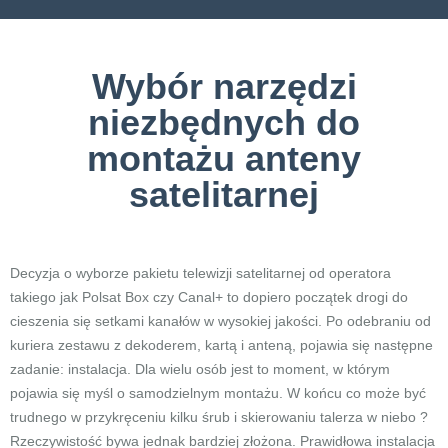
Wybór narzędzi
niezbędnych do
montażu anteny
satelitarnej
Decyzja o wyborze pakietu telewizji satelitarnej od operatora
takiego jak Polsat Box czy Canal+ to dopiero początek drogi do
cieszenia się setkami kanałów w wysokiej jakości. Po odebraniu od
kuriera zestawu z dekoderem, kartą i anteną, pojawia się następne
zadanie: instalacja. Dla wielu osób jest to moment, w którym
pojawia się myśl o samodzielnym montażu. W końcu co może być
trudnego w przykręceniu kilku śrub i skierowaniu talerza w niebo ?
Rzeczywistość bywa jednak bardziej złożona. Prawidłowa instalacja