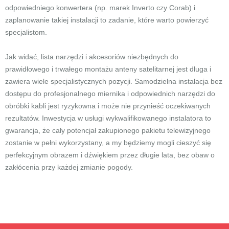
odpowiedniego konwertera (np. marek Inverto czy Corab) i
zaplanowanie takiej instalacji to zadanie, które warto powierzyć
specjalistom.
Jak widać, lista narzędzi i akcesoriów niezbędnych do
prawidłowego i trwałego montażu anteny satelitarnej jest długa i
zawiera wiele specjalistycznych pozycji. Samodzielna instalacja bez
dostępu do profesjonalnego miernika i odpowiednich narzędzi do
obróbki kabli jest ryzykowna i może nie przynieść oczekiwanych
rezultatów. Inwestycja w usługi wykwalifikowanego instalatora to
gwarancja, że cały potencjał zakupionego pakietu telewizyjnego
zostanie w pełni wykorzystany, a my będziemy mogli cieszyć się
perfekcyjnym obrazem i dźwiękiem przez długie lata, bez obaw o
zakłócenia przy każdej zmianie pogody.