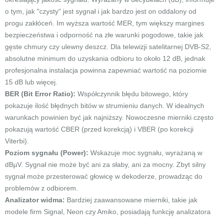
o tym, jak "czysty" jest sygnał i jak bardzo jest on oddalony od
progu zakłóceń. Im wyższa wartość MER, tym większy margines
bezpieczeństwa i odporność na złe warunki pogodowe, takie jak
gęste chmury czy ulewny deszcz. Dla telewizji satelitarnej DVB-S2,
absolutne minimum do uzyskania odbioru to około 12 dB, jednak
profesjonalna instalacja powinna zapewniać wartość na poziomie
15 dB lub więcej.
BER (Bit Error Ratio):
Współczynnik błędu bitowego, który
pokazuje ilość błędnych bitów w strumieniu danych. W idealnych
warunkach powinien być jak najniższy. Nowoczesne mierniki często
pokazują wartość CBER (przed korekcją) i VBER (po korekcji
Viterbi).
Poziom sygnału (Power):
Wskazuje moc sygnału, wyrażaną w
dBµV. Sygnał nie może być ani za słaby, ani za mocny. Zbyt silny
sygnał może przesterować głowicę w dekoderze, prowadząc do
problemów z odbiorem.
Analizator widma:
Bardziej zaawansowane mierniki, takie jak
modele firm Signal, Neon czy Amiko, posiadają funkcję analizatora