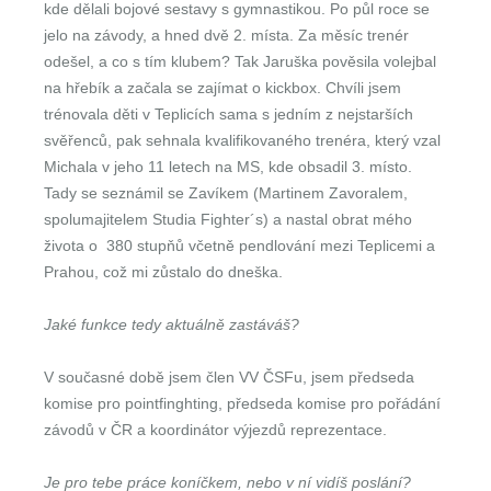
kde dělali bojové sestavy s gymnastikou. Po půl roce se
jelo na závody, a hned dvě 2. místa. Za měsíc trenér
odešel, a co s tím klubem? Tak Jaruška pověsila volejbal
na hřebík a začala se zajímat o kickbox. Chvíli jsem
trénovala děti v Teplicích sama s jedním z nejstarších
svěřenců, pak sehnala kvalifikovaného trenéra, který vzal
Michala v jeho 11 letech na MS, kde obsadil 3. místo.
Tady se seznámil se Zavíkem (Martinem Zavoralem,
spolumajitelem Studia Fighter´s) a nastal obrat mého
života o 380 stupňů včetně pendlování mezi Teplicemi a
Prahou, což mi zůstalo do dneška.
Jaké funkce tedy aktuálně zastáváš?
V současné době jsem člen VV ČSFu, jsem předseda
komise pro pointfinghting, předseda komise pro pořádání
závodů v ČR a koordinátor výjezdů reprezentace.
Je pro tebe práce koníčkem, nebo v ní vidíš poslání?