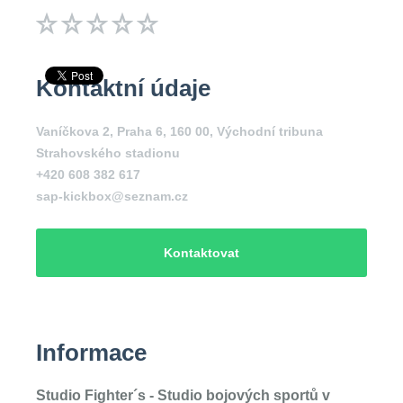
Kontaktní údaje
Vaníčkova 2, Praha 6, 160 00, Východní tribuna
Strahovského stadionu
+420 608 382 617
sap-kickbox@seznam.cz
Kontaktovat
Informace
Studio Fighter´s - Studio bojových sportů v