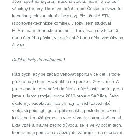
Jsem sportmanagerem našeho studia, mám na starosti
všechny trenéry. Reprezentační trenér Českého svazu full
kontaktu (polokontaktní disciplíny), člen české STK
(sportovně-technické komise). 3 roky jsem studoval
FTVS, mám trenérskou licenci II. třídy, jsem držitelem 3.
danu černého pásku, v brzké době budu dělat zkoušky na
4. dan.
Další aktivity do budoucna?
Rád bych, aby se začalo věnovat sportu více dětí. Podle
průzkumů je tomu v ČR aktuálně pouze u 20% z nich. A
proto chodím přednášet do škol o důležitosti sportu, proto
jsme s Jarkou rozjeli v roce 2010 projekt SAP liga. Jeho
úkolem je vzdělávání našich nejmenších závodníků
v oblasti pointfigtingu a lightkontaktu, posledním rokem i
kicklight. Umožňujeme jim více závodit, sbírat zkušenosti.
Liga vznikla hlavně z toho důvodu, že je velký počet těch,
kteří nemají peníze na výjezdy do zahraničí, na sportovní