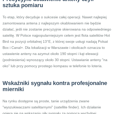
sztuka pomiaru
To etap, który decyduje o sukcesie całej operacji. Nawet najlepiej
zamontowana antena z najlepszym okablowaniem nie będzie
działać, jeśli nie zostanie precyzyjnie skierowana na odpowiedniego
satelitę. W Polsce najpopularniejszym celem jest flota satelitów Hot
Bird na pozycji orbitalnej 13°E, z której swoje usługi nadają Polsat
Box i Canal+. Dla lokalizacji w Warszawie i okolicach oznacza to
ustawienie anteny na azymut około 190 stopni i kąt elewacji
(podniesienia) wynoszący około 30 stopni. Ustawianie anteny "na
oko" lub przy pomocy prostego kompasu w telefonie to loteria.
Wskaźniki sygnału kontra profesjonalne
mierniki
Na rynku dostępne są proste, tanie urządzenia zwane
"wyszukiwaczami satelitarnymi" (satellite finder). Ich działanie
opiera się na wskazaniu siły sygnału za pomocą wychylnej