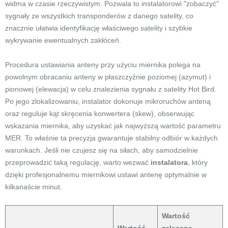
widma w czasie rzeczywistym. Pozwala to instalatorowi "zobaczyć"
sygnały ze wszystkich transponderów z danego satelity, co
znacznie ułatwia identyfikację właściwego satelity i szybkie
wykrywanie ewentualnych zakłóceń.
Procedura ustawiania anteny przy użyciu miernika polega na
powolnym obracaniu anteny w płaszczyźnie poziomej (azymut) i
pionowej (elewacja) w celu znalezienia sygnału z satelity Hot Bird.
Po jego zlokalizowaniu, instalator dokonuje mikroruchów anteną
oraz reguluje kąt skręcenia konwertera (skew), obserwując
wskazania miernika, aby uzyskać jak najwyższą wartość parametru
MER. To właśnie ta precyzja gwarantuje stabilny odbiór w każdych
warunkach. Jeśli nie czujesz się na siłach, aby samodzielnie
przeprowadzić taką regulację, warto wezwać
instalatora
, który
dzięki profesjonalnemu miernikowi ustawi antenę optymalnie w
kilkanaście minut.
Wartość