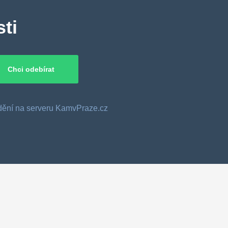
ti
o dění na serveru KamvPraze.cz