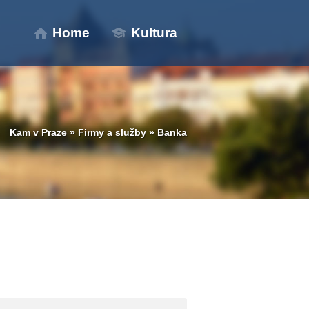
Home
Kultura
Kam v Praze
»
Firmy a služby
»
Banka