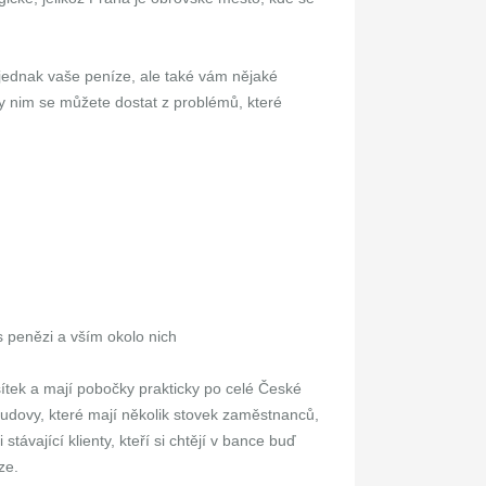
á jednak vaše peníze, ale také vám nějaké
y nim se můžete dostat z problémů, které
 s penězi a vším okolo nich
ítek a mají pobočky prakticky po celé České
budovy, které mají několik stovek zaměstnanců,
 stávající klienty, kteří si chtějí v bance buď
ze.