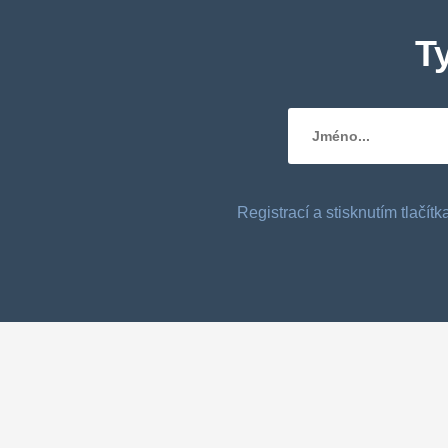
T
Registrací a stisknutím tlačí