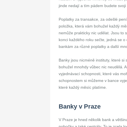
jinde nedají a tím pádem budete svoji
Poplatky za transakce, za odešlé pení
položka, která vám bohužel každý měs
nemůže prakticky nic udělat. Jsou to s
konci každého roku sečte, jedná se o
bankám za různé poplatky a další mn
Banky jsou nicméně instituty, které si
bohužel mnohdy vůbec nic neudělá. A
vyjednávací schopnosti, které vás m
schopnostem si můžeme v bance vyjedn
které každý měsíc platíme.
Banky v Praze
V Praze je hned několik bank a většin
pobočky a také centrály. To je zcela l