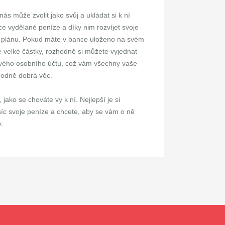
 nás může zvolit jako svůj a ukládat si k ní
 vydělané peníze a díky nim rozvíjet svoje
te v plánu. Pokud máte v bance uloženo na svém
 velké částky, rozhodně si můžete vyjednat
svého osobního účtu, což vám všechny vaše
zhodně dobrá věc.
ako se chováte vy k ní. Nejlepší je si
íc svoje peníze a chcete, aby se vám o ně
.