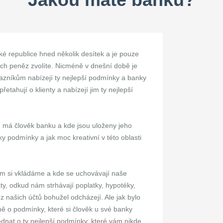
ké republice hned několik desítek a je pouze
ých peněz zvolíte. Nicméně v dnešní době je
zníkům nabízejí ty nejlepší podmínky a banky
tahují o klienty a nabízejí jim ty nejlepší
u má člověk banku a kde jsou uloženy jeho
y podmínky a jak moc kreativní v této oblasti
kam si vkládáme a kde se uchovávají naše
y, odkud nám strhávají poplatky, hypotéky,
 z našich účtů bohužel odcházejí. Ale jak bylo
ě o podmínky, které si člověk u své banky
dnat o ty nejlepší podmínky, které vám nikde