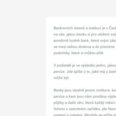
Bankovních ústavů a institucí je v Čes
na vás, jakou banku si pro uložení sv
poměrně hodně bank, které svým záka
se mezi sebou doslova a do písmene pře
podmínky, které si můžou přát.
V podstatě je ve výsledku jedno, jako
peníze. Jde spíše o to, jaké má u bank
může být.
Banky jsou vlastně jenom instituce, 
peníze a kam jsou nám posílány výplat
půjčky a další věci, které každý měsíc
řečeno v samotném začátku, jde hlavn
nastaví a vyjedná. Mnohdy se může je