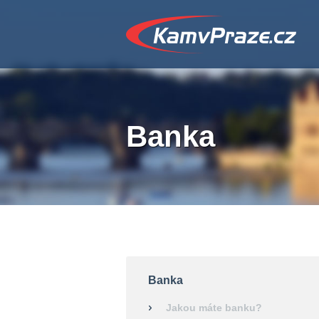
Banka
Banka
Jakou máte banku?