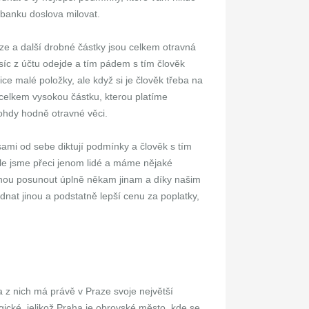
 banku doslova milovat.
ze a další drobné částky jsou celkem otravná
íc z účtu odejde a tím pádem s tím člověk
ice malé položky, ale když si je člověk třeba na
 celkem vysokou částku, kterou platíme
ohdy hodně otravné věci.
 sami od sebe diktují podmínky a člověk s tím
le jsme přeci jenom lidé a máme nějaké
ohou posunout úplně někam jinam a díky našim
at jinou a podstatně lepší cenu za poplatky,
a z nich má právě v Praze svoje největší
ogické, jelikož Praha je obrovské město, kde se