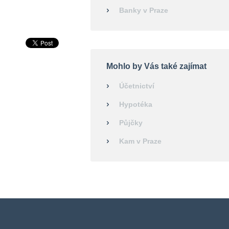
Banky v Praze
Mohlo by Vás také zajímat
Účetnictví
Hypotéka
Půjčky
Kam v Praze