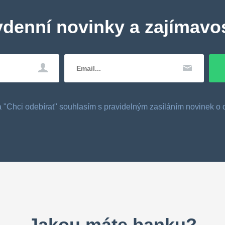
ydenní novinky a zajímavos
tka "Chci odebírat" souhlasím s pravidelným zasíláním novinek 
Jakou máte banku?